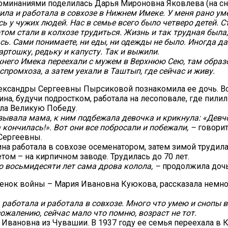
минаниями поделилась Дарья Мироновна Яковлева (на сн
ила и работала в совхозе в Нижнем Имеке. У меня рано ум
ь у чужих людей. Нас в семье всего было четверо детей. 
том стали в колхозе трудиться. Жизнь и так трудная была,
сь. Сами понимаете, ни еды, ни одежды не было. Иногда да
артошку, редьку и капусту. Так и выжили.
него Имека переехали с мужем в Верхнюю Сею, там образ
спромхоза, а затем уехали в Таштып, где сейчас и живу.
ександры Сергеевны Пырсиковой познакомила ее дочь. В
на, будучи подростком, работала на лесоповале, где пилил
ила Великую Победу.
зывала мама, к ним подбежала девочка и крикнула: «Девч
 кончилась!». Вот они все побросали и побежали, –
говорит
Сергеевны.
а работала в совхозе осеменатором, затем зимой трудила
том – на кирпичном заводе. Трудилась до 70 лет.
до восьмидесяти лет сама дрова колола, –
продолжила дочь
енок войны – Мария Ивановна Куюкова, рассказала немно
 работала и работала в совхозе. Много что умею и снопы в
сожалению, сейчас мало что помню, возраст не тот.
Ивановна из Чувашии. В 1937 году ее семья переехала в 