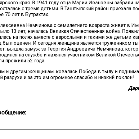
ярского края. В 1941 году отца Марии Ивановны забрали на
ь осталась с тремя детьми. В Таштыпский район приехала п
 70 лет в Бутрахтах.
лексеевна Немчинова с семилетнего возраста живет в Им
ыло 13 лет, началась Великая Отечественная война. Появи
илась на полях вместе с взрослыми и такими же детьми как
д был оценен. И сегодня женщина является тружеником ты
лет, вышла замуж за Георгия Андреевича Немчинова, котор
ходился на службе и являлся участником Великой Отечест
ги прожили 52 года.
им и другим женщинам, ковалась Победа в тылу и поднима
й разрухи и за это им огромное спасибо и низкий поклон!
Дар
ообщение: