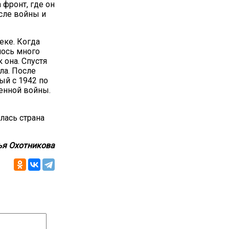
 фронт, где он
осле войны и
еке. Когда
лось много
 она. Спустя
ла. После
ый с 1942 по
венной войны.
лась страна
ья Охотникова