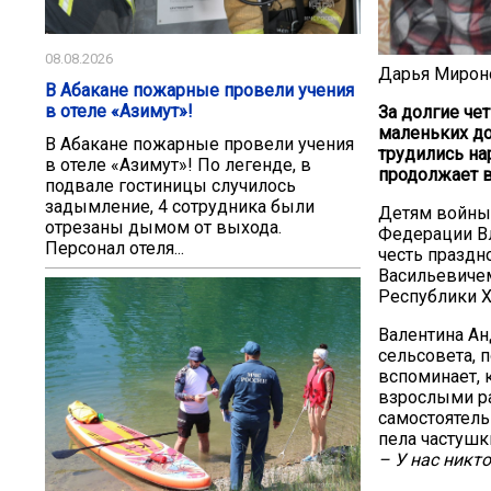
08.08.2026
Дарья Мирон
В Абакане пожарные провели учения
в отеле «Азимут»!
За долгие че
маленьких до
В Абакане пожарные провели учения
трудились на
в отеле «Азимут»! По легенде, в
продолжает в
подвале гостиницы случилось
задымление, 4 сотрудника были
Детям войны
отрезаны дымом от выхода.
Федерации В
Персонал отеля...
честь праздн
Васильевичем
Республики Х
Валентина Ан
сельсовета, п
вспоминает, 
взрослыми ра
самостоятель
пела частушк
– У нас никто