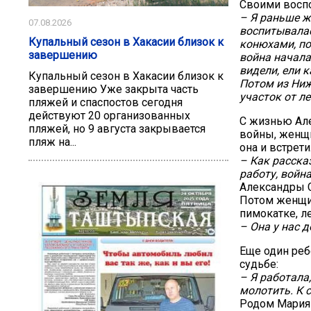
Своими воспо
– Я раньше ж
07.08.2026
воспитывалас
Купальный сезон в Хакасии близок к
конюхами, по
завершению
война начала
видели, ели к
Купальный сезон в Хакасии близок к
Потом из Ниж
завершению Уже закрыта часть
участок от ле
пляжей и спаспостов сегодня
действуют 20 организованных
С жизнью Ал
пляжей, но 9 августа закрывается
войны, женщи
пляж на...
она и встрет
– Как расска
работу, война
Александры 
Потом женщин
пимокатке, ле
– Она у нас 
Еще один реб
судьбе:
– Я работала,
молотить. К 
Родом Мария 