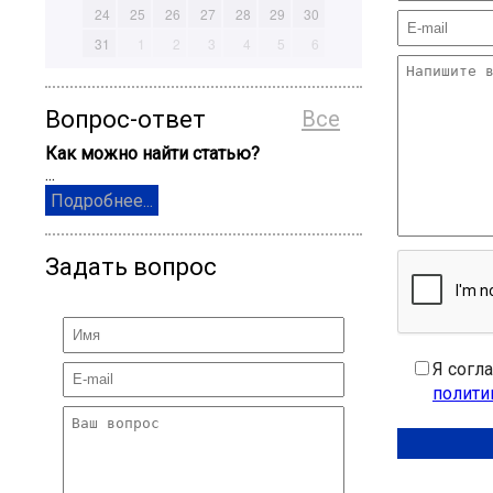
24
25
26
27
28
29
30
31
1
2
3
4
5
6
Вопрос-ответ
Все
Как можно найти статью?
...
Подробнее...
Задать вопрос
Я согл
полити