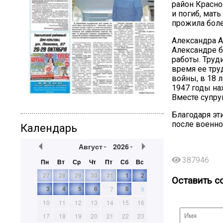
район Красно
и погиб, мат
прожила более
Александра А
Александре б
работы. Труд
время ее тру
войны, в 18 
1947 годы на
Вместе супру
Благодаря эт
после военно
Календарь
Август
2026
387946
Пн
Вт
Ср
Чт
Пт
Сб
Вс
27
28
29
30
31
1
2
Оставить с
3
4
5
6
8
7
9
10
11
12
13
14
15
16
17
18
19
20
21
22
23