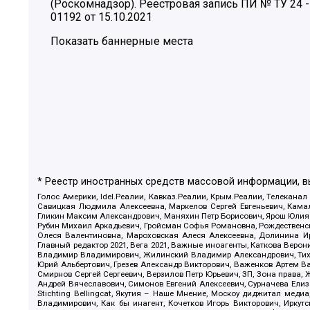
(Роскомнадзор). Реестровая запись ПИ № ТУ 24 -
01192 от 15.10.2021
Показать баннерные места
* Реестр иностранных средств массовой информации, 
Голос Америки, Idel.Реалии, Кавказ.Реалии, Крым.Реалии, Телеканал
Савицкая Людмила Алексеевна, Маркелов Сергей Евгеньевич, Камал
Гликин Максим Александрович, Маняхин Петр Борисович, Ярош Юлия П
Рубин Михаил Аркадьевич, Гройсман Софья Романовна, Рождественски
Олеся Валентиновна, Мароховская Алеся Алексеевна, Долинина И
Главный редактор 2021, Вега 2021, Важные иноагенты, Каткова Вер
Владимир Владимирович, Жилинский Владимир Александрович, Тихон
Юрий Альбертович, Грезев Александр Викторович, Важенков Артем В
Смирнов Сергей Сергеевич, Верзилов Петр Юрьевич, ЗП, Зона прав
Андрей Вячеславович, Симонов Евгений Алексеевич, Сурначева Елиз
Stichting Bellingcat, Якутия – Наше Мнение, Москоу диджитал мед
Владимирович, Как бы инагент, Кочетков Игорь Викторович, Иркут