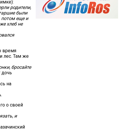
имке):
ерли родители,
Старшие были
 потом еще и
же хлеб не
овался
о время
и лес. Там же
онки, бросайте
 дочь
сь на
.
го о своей
язать, и
Казачинский