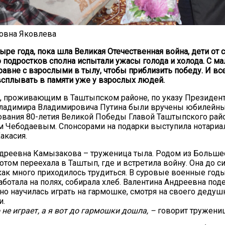
овна Яковлева
тыре года, пока шла Великая Отечественная война, дети от
 подростков сполна испытали ужасы голода и холода. С ма
равне с взрослыми в тылу, чтобы приблизить победу. И вс
сплывать в памяти уже у взрослых людей.
, проживающим в Таштыпском районе, по указу Президент
ладимира Владимировича Путина были вручены юбилейны
ования 80-летия Великой Победы Главой Таштыпского рай
 Чебодаевым. Спонсорами на подарки выступила нотариал
акасия.
дреевна Камызакова – труженица тыла. Родом из Больше
отом переехала в Таштып, где и встретила войну. Она до с
как много приходилось трудиться. В суровые военные годы
ботала на полях, собирала хлеб. Валентина Андреевна поде
но научилась играть на гармошке, смотря на своего дедуш
и.
 не играет, а я вот до гармошки дошла, –
говорит тружениц