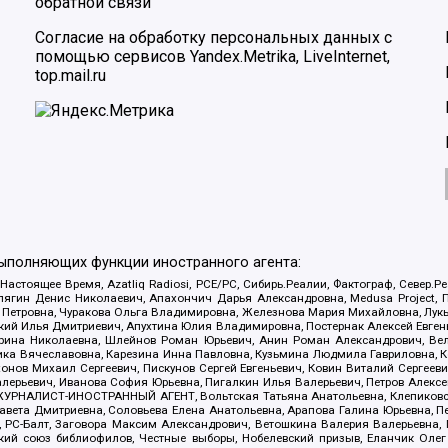
обратной связи
Согласие на обработку персональных данных с
помощью сервисов Yandex.Metrika, LiveInternet,
top.mail.ru
выполняющих функции иностранного агента:
 Настоящее Время, Azatliq Radiosi, PCE/PC, Сибирь.Реалии, Фактограф, Север
ягин Денис Николаевич, Апахончич Дарья Александровна, Medusa Project, П
етровна, Чуракова Ольга Владимировна, Железнова Мария Михайловна, Лукьян
й Илья Дмитриевич, Апухтина Юлия Владимировна, Постернак Алексей Евгеньев
рина Николаевна, Шлейнов Роман Юрьевич, Анин Роман Александрович, Вел
оника Вячеславовна, Карезина Инна Павловна, Кузьмина Людмила Гавриловна
ов Михаил Сергеевич, Пискунов Сергей Евгеньевич, Ковин Виталий Сергеевич
алерьевич, Иванова София Юрьевна, Пигалкин Илья Валерьевич, Петров Алексе
а, ЖУРНАЛИСТ-ИНОСТРАННЫЙ АГЕНТ, Вольтская Татьяна Анатольевна, Клепиков
авета Дмитриевна, Соловьева Елена Анатольевна, Арапова Галина Юрьевна, П
иа, РС-Балт, Заговора Максим Александрович, Ветошкина Валерия Валерьевна
ский союз библиофилов, Честные выборы, Нобелевский призыв, Еланчик Олег