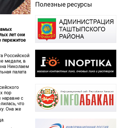
Полезные ресурсы
 самых
лых лет они
е пережитое
а Российской
е медали, в
она Николаем
ьная палата
сейского
их пор
 наравне с
лилась, что
ку. Она же
а.