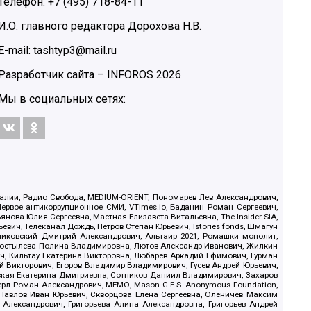
Телефон: +7 (495) 718-84-11
И.О. главного редактора Дорохова Н.В.
E-mail: tashtyp3@mail.ru
Разработчик сайта –
INFOROS
2026
Мы в социальных сетях:
.Реалии, Радио Свобода, MEDIUM-ORIENT, Пономарев Лев Александрович,
ервое антикоррупционное СМИ, VTimes.io, Баданин Роман Сергеевич,
ова Юлия Сергеевна, Маетная Елизавета Витальевна, The Insider SIA,
ич, Телеканал Дождь, Петров Степан Юрьевич, Istories fonds, Шмагун
иковский Дмитрий Александрович, Альтаир 2021, Ромашки монолит,
, Костылева Полина Владимировна, Лютов Александр Иванович, Жилкин
, Кильтау Екатерина Викторовна, Любарев Аркадий Ефимович, Гурман
й Викторович, Егоров Владимир Владимирович, Гусев Андрей Юрьевич,
ская Екатерина Дмитриевна, Сотников Даниил Владимирович, Захаров
ерл Роман Александрович, МЕМО, Mason G.E.S. Anonymous Foundation,
, Павлов Иван Юрьевич, Скворцова Елена Сергеевна, Оленичев Максим
 Александрович, Григорьева Алина Александровна, Григорьев Андрей