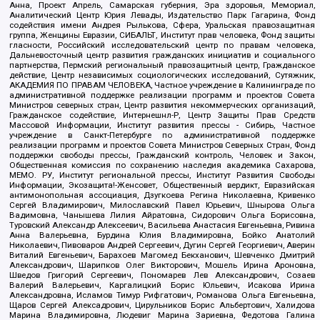
Анна, Проект Апрель, Самарская губерния, Эра здоровья, Мемориал,
Аналитический Центр Юрия Левады, Издательство Парк Гагарина, Фонд
содействия имени Андрея Рылькова, Сфера, Уральская правозащитная
группа, Женщины Евразии, СИБАЛЬТ, Институт прав человека, Фонд защиты
гласности, Российский исследовательский центр по правам человека,
Дальневосточный центр развития гражданских инициатив и социального
партнерства, Пермский региональный правозащитный центр, Гражданское
действие, Центр независимых социологических исследований, Сутяжник,
АКАДЕМИЯ ПО ПРАВАМ ЧЕЛОВЕКА, Частное учреждение в Калининграде по
административной поддержке реализации программ и проектов Совета
Министров северных стран, Центр развития некоммерческих организаций,
Гражданское содействие, Интернешнл-Р, Центр Защиты Прав Средств
Массовой Информации, Институт развития прессы - Сибирь, Частное
учреждение в Санкт-Петербурге по административной поддержке
реализации программ и проектов Совета Министров Северных Стран, Фонд
поддержки свободы прессы, Гражданский контроль, Человек и Закон,
Общественная комиссия по сохранению наследия академика Сахарова,
МЕМО. РУ, Институт региональной прессы, Институт Развития Свободы
Информации, Экозащита!-Женсовет, Общественный вердикт, Евразийская
антимонопольная ассоциация, Дзугкоева Регина Николаевна, Кривенко
Сергей Владимирович, Милославский Павел Юрьевич, Шнырова Ольга
Вадимовна, Чанышева Лилия Айратовна, Сидорович Ольга Борисовна,
Туровский Александр Алексеевич, Васильева Анастасия Евгеньевна, Ривина
Анна Валерьевна, Бурдина Юлия Владимировна, Бойко Анатолий
Николаевич, Пивоваров Андрей Сергеевич, Дугин Сергей Георгиевич, Аверин
Виталий Евгеньевич, Барахоев Магомед Бекханович, Шевченко Дмитрий
Александрович, Шарипков Олег Викторович, Мошель Ирина Ароновна,
Шведов Григорий Сергеевич, Пономарев Лев Александрович, Созаев
Валерий Валерьевич, Каргалицкий Борис Юльевич, Исакова Ирина
Александровна, Исламов Тимур Рифгатович, Романова Ольга Евгеньевна,
Щаров Сергей Алексадрович, Цирульников Борис Альбертович, Халидова
Марина Владимировна, Людевиг Марина Зариевна, Федотова Галина