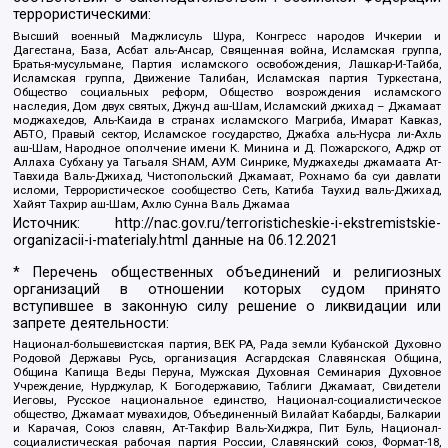
террористическими:
Высший военный Маджлисуль Шура, Конгресс народов Ичкерии и
Дагестана, База, Асбат аль-Ансар, Священная война, Исламская группа,
Братья-мусульмане, Партия исламского освобождения, Лашкар-И-Тайба,
Исламская группа, Движение Талибан, Исламская партия Туркестана,
Общество социальных реформ, Общество возрождения исламского
наследия, Дом двух святых, Джунд аш-Шам, Исламский джихад – Джамаат
моджахедов, Аль-Каида в странах исламского Магриба, Имарат Кавказ,
АБТО, Правый сектор, Исламское государство, Джабха аль-Нусра ли-Ахль
аш-Шам, Народное ополчение имени К. Минина и Д. Пожарского, Аджр от
Аллаха Субхану уа Тагьаля SHAM, АУМ Синрике, Муджахеды джамаата Ат-
Тавхида Валь-Джихад, Чистопольский Джамаат, Рохнамо ба суи давлати
исломи, Террористическое сообщество Сеть, Катиба Таухид валь-Джихад,
Хайят Тахрир аш-Шам, Ахлю Сунна Валь Джамаа
Источник:
http://nac.gov.ru/terroristicheskie-i-ekstremistskie-
organizacii-i-materialy.html
данные на
06.12.2021
* Перечень общественных объединений и религиозных
организаций в отношении которых судом принято
вступившее в законную силу решение о ликвидации или
запрете деятельности:
Национал-большевистская партия, ВЕК РА, Рада земли Кубанской Духовно
Родовой Державы Русь, организация Асгардская Славянская Община,
Община Капища Веды Перуна, Мужская Духовная Семинария Духовное
Учреждение, Нурджулар, К Богодержавию, Таблиги Джамаат, Свидетели
Иеговы, Русское национальное единство, Национал-социалистическое
общество, Джамаат мувахидов, Объединенный Вилайат Кабарды, Балкарии
и Карачая, Союз славян, Ат-Такфир Валь-Хиджра, Пит Буль, Национал-
социалистическая рабочая партия России, Славянский союз, Формат-18,