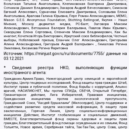
Вольтская Татьяна Анатольевна, Клепиковская Екатерина Дмитриевна,
Сотников Даниил Владимирович, Захаров Андрей Вячеславович, Симонов
Евгений Алексеевич, Сурначева Елизавета Дмитриевна, Соловьева Елена
Анатольевна, Арапова Галина Юрьевна, Перл Роман Александрович, МЕМО,
Mason G.E.S. Anonymous Foundation, Stichting Bellingcat, Якутия – Наше
Мнение, Москоу диджитал медиа, РС-Балт, Заговора Максим
Александрович, Ветошкина Валерия Валерьевна, Павлов Иван Юрьевич,
Скворцова Елена Сергеевна, Оленичев Максим Владимирович, Как бы
инагент, Кочетков Игорь Викторович, Иркутский союз библиофилов, Честные
выборы, Нобелевский призыв, Еланчик Олег Александрович, Григорьева
Алина Александровна, Григорьев Андрей Валерьевич , Гималова Регина
Эмилевна, Хисамова Регина Фаритовна
Источник:
https://minjust.gov.ru/ru/documents/7755/
данные на
03.12.2021
* Сведения реестра НКО, выполняющих функции
иностранного агента:
Гражданин.Армия.Право, Нижегородский центр немецкой и европейской
культуры, Центр гендерных исследований, Фонд защиты прав граждан Штаб,
Институт права и публичной политики, Фонд борьбы с коррупцией, Альянс
врачей, НАСИЛИЮ.НЕТ, Мы против СПИДа, СВЕЧА, Открытый Петербург,
Гуманитарное действие, Лига Избирателей, Правовая инициатива,
Гражданская инициатива против экологической преступности,
Гражданский Союз, "Хасдей Ерушалаим" (Милосердие), Центр поддержки и
содействия развитию средств массовой информации, В защиту прав
заключенных, Горячая Линия, Центр социально-информационных
инициатив Действие, Институт глобализации и социальных движений,
ВМЕСТЕ, Благотворительный фонд охраны здоровья и защиты прав
граждан, Благотворительный фонд помощи осужденным и их семьям, Фонд
Тольятти, Новое время, Серебряная тайга, Так-Так-Так, центр Сова, центр