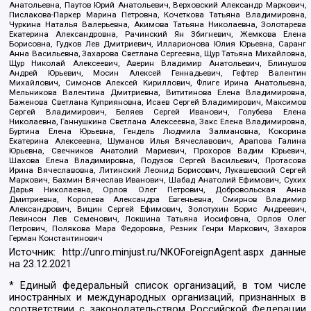
Анатольевна, Паутов Юрий Анатольевич, Верховский Александр Маркович,
Пислакова-Паркер Марина Петровна, Кочеткова Татьяна Владимировна,
Чуркина Наталья Валерьевна, Акимова Татьяна Николаевна, Золотарева
Екатерина Александровна, Рачинский Ян Збигневич, Жемкова Елена
Борисовна, Гудков Лев Дмитриевич, Илларионова Юлия Юрьевна, Саранг
Анна Васильевна, Захарова Светлана Сергеевна, Щур Татьяна Михайловна,
Щур Николай Алексеевич, Аверин Владимир Анатольевич, Блинушов
Андрей Юрьевич, Мосин Алексей Геннадьевич, Гефтер Валентин
Михайлович, Симонов Алексей Кириллович, Флиге Ирина Анатольевна,
Мельникова Валентина Дмитриевна, Вититинова Елена Владимировна,
Баженова Светлана Куприяновна, Исаев Сергей Владимирович, Максимов
Сергей Владимирович, Беляев Сергей Иванович, Голубева Елена
Николаевна, Ганнушкина Светлана Алексеевна, Закс Елена Владимировна,
Буртина Елена Юрьевна, Гендель Людмила Залмановна, Кокорина
Екатерина Алексеевна, Шуманов Илья Вячеславович, Арапова Галина
Юрьевна, Свечников Анатолий Мариевич, Прохоров Вадим Юрьевич,
Шахова Елена Владимировна, Подузов Сергей Васильевич, Протасова
Ирина Вячеславовна, Литинский Леонид Борисович, Лукашевский Сергей
Маркович, Бахмин Вячеслав Иванович, Шабад Анатолий Ефимович, Сухих
Дарья Николаевна, Орлов Олег Петрович, Добровольская Анна
Дмитриевна, Королева Александра Евгеньевна, Смирнов Владимир
Александрович, Вицин Сергей Ефимович, Золотухин Борис Андреевич,
Левинсон Лев Семенович, Локшина Татьяна Иосифовна, Орлов Олег
Петрович, Полякова Мара Федоровна, Резник Генри Маркович, Захаров
Герман Константинович
Источник:
http://unro.minjust.ru/NKOForeignAgent.aspx
данные
на
23.12.2021
* Единый федеральный список организаций, в том числе
иностранных и международных организаций, признанных в
соответствии с законодательством Российской Федерации