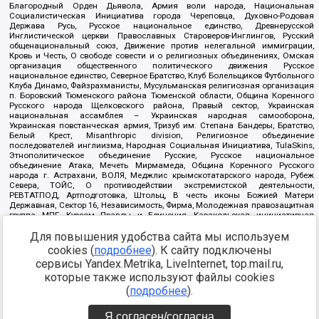
Благородный Орден Дьявола, Армия воли народа, Национальная
Социалистическая Инициатива города Череповца, Духовно-Родовая
Держава Русь, Русское национальное единство, Древнерусской
Инглистической церкви Православных Староверов-Инглингов, Русский
общенациональный союз, Движение против нелегальной иммиграции,
Кровь и Честь, О свободе совести и о религиозных объединениях, Омская
организация общественного политического движения Русское
национальное единство, Северное Братство, Клуб Болельщиков Футбольного
Клуба Динамо, Файзрахманисты, Мусульманская религиозная организация
п. Боровский Тюменского района Тюменской области, Община Коренного
Русского народа Щелковского района, Правый сектор, Украинская
национальная ассамблея – Украинская народная самооборона,
Украинская повстанческая армия, Тризуб им. Степана Бандеры, Братство,
Белый Крест, Misanthropic division, Религиозное объединение
последователей инглиизма, Народная Социальная Инициатива, TulaSkins,
Этнополитическое объединение Русские, Русское национальное
объединение Атака, Мечеть Мирмамеда, Община Коренного Русского
народа г. Астрахани, ВОЛЯ, Меджлис крымскотатарского народа, Рубеж
Севера, ТОЙС, О противодействии экстремистской деятельности,
РЕВТАТПОД, Артподготовка, Штольц, В честь иконы Божией Матери
Державная, Сектор 16, Независимость, Фирма, Молодежная правозащитная
группа МПГ, Курсом Правды и Единения, Каракольская инициативная
группа, Автоград Крю, Союз Славянских Сил Руси, Алля-Аят,
Для повышения удобства сайта мы используем
Благотворительный пансионат Ак Умут, Русская республика Русь,
Арестантское уголовное единство, Башкорт, Нация и свобода, W.H.С., Фалунь
cookies (
подробнее
). К сайту подключены
Дафа, Иртыш Ultras, Русский Патриотический клуб-Новокузнецк/РПК,
сервисы Yandex.Metrika, LiveInternet, top.mail.ru,
Сибирский державный союз, Фонд борьбы с коррупцией, Фонд защиты прав
граждан, Штабы Навального, Совет граждан СССР Прикубанского округа г.
которые также используют файлы cookies
Краснодара
(
подробнее
).
Источник:
https://minjust.gov.ru/ru/documents/7822/
данные на
08.12.2021
Я согласен/согласна