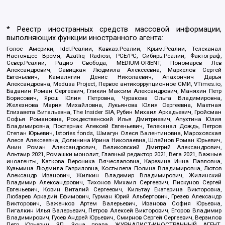
* Реестр иностранных средств массовой информации,
выполняющих функции иностранного агента:
Голос Америки, Idel.Реалии, Кавказ.Реалии, Крым.Реалии, Телеканал
Настоящее Время, Azatliq Radiosi, PCE/PC, Сибирь.Реалии, Фактограф,
Север.Реалии, Радио Свобода, MEDIUM-ORIENT, Пономарев Лев
Александрович, Савицкая Людмила Алексеевна, Маркелов Сергей
Евгеньевич, Камалягин Денис Николаевич, Апахончич Дарья
Александровна, Medusa Project, Первое антикоррупционное СМИ, VTimes.io,
Баданин Роман Сергеевич, Гликин Максим Александрович, Маняхин Петр
Борисович, Ярош Юлия Петровна, Чуракова Ольга Владимировна,
Железнова Мария Михайловна, Лукьянова Юлия Сергеевна, Маетная
Елизавета Витальевна, The Insider SIA, Рубин Михаил Аркадьевич, Гройсман
Софья Романовна, Рождественский Илья Дмитриевич, Апухтина Юлия
Владимировна, Постернак Алексей Евгеньевич, Телеканал Дождь, Петров
Степан Юрьевич, Istories fonds, Шмагун Олеся Валентиновна, Мароховская
Алеся Алексеевна, Долинина Ирина Николаевна, Шлейнов Роман Юрьевич,
Анин Роман Александрович, Великовский Дмитрий Александрович,
Альтаир 2021, Ромашки монолит, Главный редактор 2021, Вега 2021, Важные
иноагенты, Каткова Вероника Вячеславовна, Карезина Инна Павловна,
Кузьмина Людмила Гавриловна, Костылева Полина Владимировна, Лютов
Александр Иванович, Жилкин Владимир Владимирович, Жилинский
Владимир Александрович, Тихонов Михаил Сергеевич, Пискунов Сергей
Евгеньевич, Ковин Виталий Сергеевич, Кильтау Екатерина Викторовна,
Любарев Аркадий Ефимович, Гурман Юрий Альбертович, Грезев Александр
Викторович, Важенков Артем Валерьевич, Иванова София Юрьевна,
Пигалкин Илья Валерьевич, Петров Алексей Викторович, Егоров Владимир
Владимирович, Гусев Андрей Юрьевич, Смирнов Сергей Сергеевич, Верзилов
Петр Юрьевич, ЗП, Зона права, ЖУРНАЛИСТ-ИНОСТРАННЫЙ АГЕНТ,