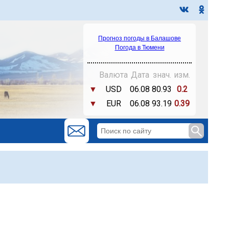
Прогноз погоды в Балашове
Погода в Тюмени
Валюта
Дата
знач.
изм.
▼
USD
06.08
80.93
0.2
▼
EUR
06.08
93.19
0.39