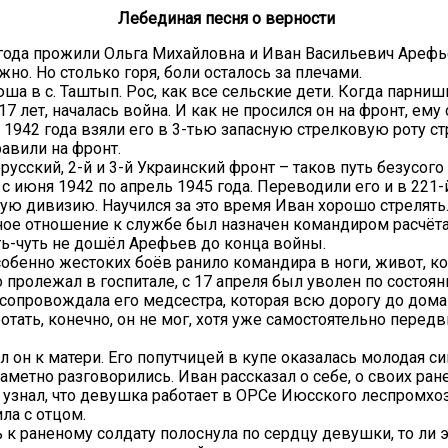
Лебединая песня о верности
 года прожили Ольга Михайловна и Иван Васильевич Ареф
но. Но столько горя, боли осталось за плечами.
ша в с. Таштып. Рос, как все сельские дети. Когда парниш
7 лет, началась война. И как не просился он на фронт, ему
1942 года взяли его в 3-тью запасную стрелковую роту с
равили на фронт.
усский, 2-й и 3-й Украинский фронт – таков путь безусого
с июня 1942 по апрель 1945 года. Переводили его и в 221
4-ую дивизию. Научился за это время Иван хорошо стрелять.
ое отношение к службе был назначен командиром расчёта
ть-чуть не дошёл Арефьев до конца войны.
собенно жестоких боёв ранило командира в ноги, живот, к
о пролежал в госпитале, с 17 апреля был уволен по состоя
 сопровождала его медсестра, которая всю дорогу до дома
отать, конечно, он не мог, хотя уже самостоятельно передв
 он к матери. Его попутчицей в купе оказалась молодая с
аметно разговорились. Иван рассказал о себе, о своих ране
он узнал, что девушка работает в ОРСе Июсского леспромхоз
ла с отцом.
ь к раненому солдату полоснула по сердцу девушки, то ли 