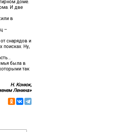
тирном доме.
ома. И две
жили в
ец –
 от снарядов и
 поисках. Ну,
асть…
семья была в
 которыми так
Н. Конюк,
менем Ленина»