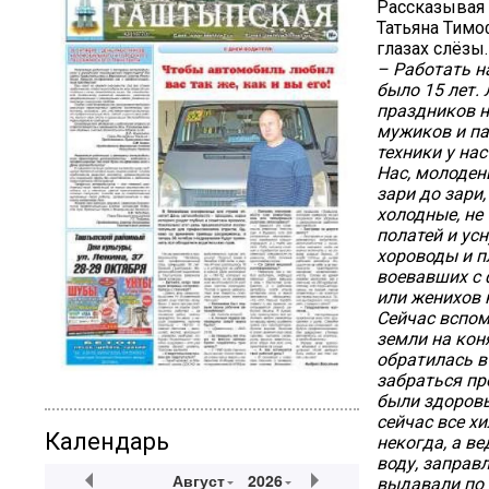
Рассказывая 
Татьяна Тимо
глазах слёзы.
– Работать н
было 15 лет.
праздников н
мужиков и па
техники у на
Нас, молоден
зари до зари,
холодные, не
полатей и усн
хороводы и п
воевавших с 
или женихов 
Сейчас вспом
земли на кон
обратилась в
забраться пр
были здоровы
сейчас все х
Календарь
некогда, а в
воду, заправ
Август
2026
выдавали по 