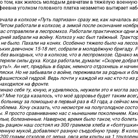
о том, как жилось молодым девчатам в тяжёлую военную 
феевна уголком головного платка незаметно вытирает на
ачала в колхозе «Путь партизан» сразу же, как началась в
 Летом работали в колхозе, а зимой после окончания ноябр
ас отправляли в леспромхоз. Работали практически одни 
рней забрали на войну. Колхоз у нас был таёжный. Трактор
с не было. Пахали на конях. Особенно тяжело было на лесоз
ьких девчонок 15-18 лет, собрали в молодёжную бригаду. 
 без выходных, что в колхозе, что в леспромхозе. Однако м
 теряли силы духа. Когда работали, думали: «Скорее добра
уть!». Ан нет, придёшь в барак, немного отдохнешь и начин
ляски. Но не забывали о войне, переживали за родных и бл
фашистской гидрой. Ведь почти у каждой из нас кто-то из
находился на фронте.
инаю себя ту, юную, и удивляюсь, неужели это я могла зас
я? Мне тогда казалось, что моё здоровье будет таким всег
 больницу за помощью в первый раз в 43 года, а сейчас мне
облема. Хочу сказать, что несмотря на полуголодное состо
. Я просто сравниванию нас с нынешним поколением. Каки
илые, болезненные. Наверное, время было такое, что болет
едь рацион наш состоял из 300 граммов хлеба и «болтушки»
ленную мукой, добавляют разную съедобную траву. В колх
200 грамм отходов от зерна, овса или крупы на 1 трудоден