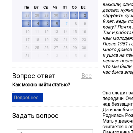
выжили, одно
Пн
Вт
Ср
Чт
Пт
Сб
Вс
дерево, нужн
27
28
29
30
31
1
2
обрубить суч
9 лет, ведь 
3
4
5
6
7
8
9
кому? Почти 
10
11
12
13
14
15
16
Так и работал
нам молодеж
17
18
19
20
21
22
23
После 1951 г
24
25
26
27
28
29
30
много домов 
и ушла на пен
31
1
2
3
4
5
6
первые после
что мы были 
нас была впе
Вопрос-ответ
Все
Как можно найти статью?
...
Она следит з
Подробнее...
передачи. О
над беззащи
Да и как быт
Задать вопрос
Родилась Роз
Мать у девоч
считается с 
Даниловича Т