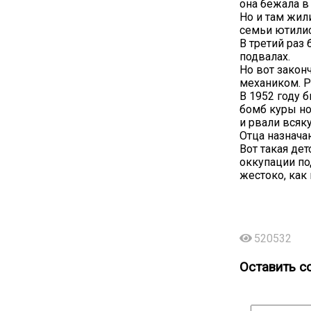
она бежала в
Но и там жил
семьи ютили
В третий раз
подвалах.
Но вот законч
механиком. Р
В 1952 году б
бомб куры но
и рвали всяк
Отца назнача
Вот такая дет
оккупации по
жестоко, как
520532
Оставить с