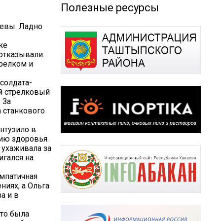
Полезные ресурсы
ьевы. Ладно
ке
 отказывали.
трелком и
 солдата-
-й стрелковый
 За
 станкового
онтузило в
нию здоровья.
 ухаживала за
игался на
импатичная
ниях, а Ольга
а и в
это была