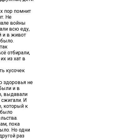
их пор помнит
т. Не
ачале войны
али всю еду,
й и в живот
 было.
так
всё отбирали,
их из хат в
ать кусочек
ию здоровья не
 были и в
ю, выдавали
 сжигали. И
е, который к
 было
льства.
ам, пока
ыло. Но одни
другой раз