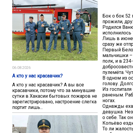
Бок о бок 52
прожили, друж
Родился Ваню
исполнилось 1
Лишь в июне 
сразу же отп
Первый Белор
мальчишки – 
полк, и в 23
добросовестн
06.08.2026
пулемёта. Чу
А кто у нас красавчик?
В одном из о
голову. Долг
А кто у нас красавчик? А вы все
Из госпиталя
красавчики, потому что за минувшие
раненым. Раб
сутки в Хакасии бытовых пожаров не
ногах.
зарегистрировано, настроение слегка
Однажды ехал
портит лишь...
девушка. Нез
о себе. Так 
Копьёво езди
То ли жалост