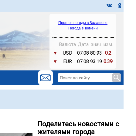
Прогноз погоды в Балашове
Погода в Тюмени
Валюта
Дата
знач.
изм.
▼
USD
07.08
80.93
0.2
▼
EUR
07.08
93.19
0.39
Поделитесь новостями с
жителями города