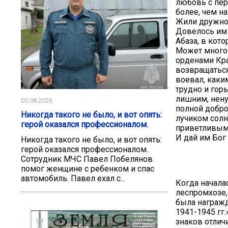
любовь с пер
более, чем н
Жили дружно.
Довелось им 
Абаза, в кото
Может многое
орденами Кра
возвращаться
воевал, каким
трудно и гор
лишним, нену
05.08.2026
полной добро
Никогда такого не было, и вот опять:
лучиком солн
герой оказался профессионалом.
приветливым
И дай им Бог
Никогда такого не было, и вот опять:
герой оказался профессионалом.
Сотрудник МЧС Павел Побелянов
помог женщине с ребенком и спас
автомобиль. Павел ехал с...
Когда начала
леспромхозе, 
была награжд
1941-1945 гг
знаков отличи