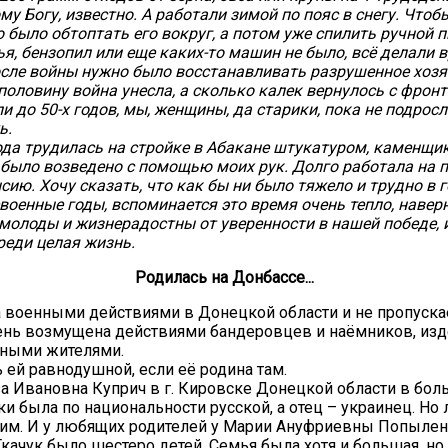
му Богу, известно. А работали зимой по пояс в снегу. Чтоб
о было обтоптать его вокруг, а потом уже спилить ручной п
ья, бензопил или еще каких-то машин не было, всё делали 
после войны нужно было восстанавливать разрушенное хозя
половину война унесла, а сколько калек вернулось с фрон
и до 50-х годов, мы, женщины, да старики, пока не подрос
ь.
ода трудилась на стройке в Абакане штукатуром, каменщи
было возведено с помощью моих рук. Долго работала на п
сию. Хочу сказать, что как бы ни было тяжело и трудно в 
военные годы, вспоминается это время очень тепло, навер
молоды и жизнерадостны от уверенности в нашей победе, и 
реди целая жизнь.
Родилась на Донбассе...
а военными действиями в Донецкой области и не пропуска
чень возмущена действиями бандеровцев и наёмников, и
тными жителями.
ь ей равнодушной, если её родина там.
а Ивановна Куприч в г. Кировске Донецкой области в бол
ки была по национальности русской, а отец – украинец. Но
этим. И у любящих родителей у Марии Ануфриевны Попыле
качук было шестеро детей. Семья была хотя и большая, но