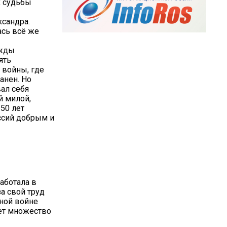
х судьбы
ксандра.
ась всё же
ажды
ять
 войны, где
анен. Но
вал себя
й милой,
 50 лет
ессий добрым и
работала в
за свой труд
ной войне
еет множество