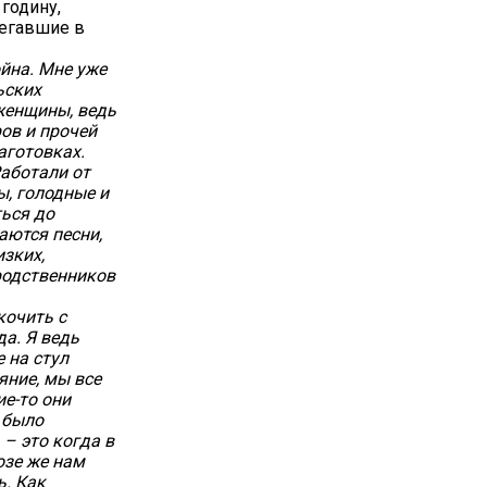
годину,
бегавшие в
ойна. Мне уже
ьских
женщины, ведь
ов и прочей
аготовках.
Работали от
ы, голодные и
ться до
аются песни,
изких,
 родственников
кочить с
да. Я ведь
 на стул
яние, мы все
е-то они
ь было
 – это когда в
озе же нам
ь. Как