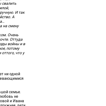
ы свалить
илой,
вручную. И так
йство. А
та…
ла на смену
ком. Очень
очте. Оттуда
годы войны и в
ное, потому
оттого, что у
ет ни одной
здевающимися
ьшой семье.
 любовь не
новой и Ивана
 дружная, дети