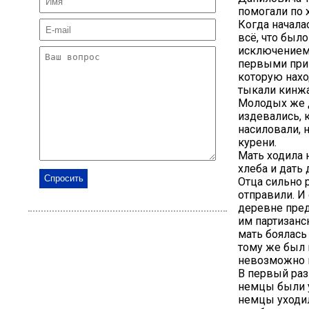
помогали по 
Когда начала
всё, что был
исключением 
первыми приш
которую наход
тыкали кинжа
Молодых же д
издевались, 
насиловали, 
курени.
Мать ходила н
хлеба и дать 
Отца сильно 
отправили. И 
деревне пред
им партизанс
мать боялась 
тому же был 
невозможно и
В первый раз
немцы были у
немцы уходил