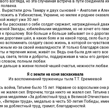
вого взгляда, но эта случайная встреча в пути соединила и
а полвека.
 Вырастили дочь Тамару и двух сыновей – Анатолия и Але
пожить в Узбекистане, Украине, но милее и роднее оказал
рой живут уже 30 лет.
 бы рассказал о себе солдат-сержант, награждённый дв
сной Звезды, юбилейными медалями, но не хочет его пам
 к прошлому. Всё больше и больше забывает он о дорогах
и дорогами шёл, в каких боях и за какой город, село был р
ько вспоминать солдату свою жизнь, в которой он чувство
жным из-за своей инвалидности. И только благодаря свое
ты и терпения жене, живёт он. Ведь она была для него все
ца, света, тепла и доброты, поддерживая в часы его депр
 словом, полным любви.
 и дальше в жизни полной чашей счастья, нежности любви.
Я с земли на коня заскакивала
Из воспоминаний труженицы тыла Т.Т. Еремеевой
сь война, Татьяне было 15 лет. Наравне со взрослыми она 
не жалея сил. Впрочем, тогда никто не жалел сил. Татьяна 
ена медалями «За доблестный труд в Великой Отечествен
.», «Ветеран труда», медалью в честь 50-летия Победы, им
я за доблестный труд, грамот, благодарностей.