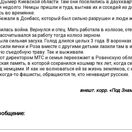
 Дымер Киевской области. Там они поселились в двухквар
и недолго. Немцы пришли и туда, выгнав их и соседей из д
сь во времянке.
 бежали в Донбасс, который был сильно разрушен и люди 
илась война. Вернулся и отец. Мать работала в колхозе, от
ассчитывался за работу тогда колхоз зерном.
ыла сильная засуха. Голод длился целых 3 года. В воронках
сили яички и Роза вместе с другими детьми лазили там в их
ую съедобную траву. Так и выживали.
ют директором МТС и семья переезжает в Ровенскую обл
ская память, в которой сохранился кошмар тех лет, когда 
д немцами. И как не волноваться ей за жизнь земляков, с
 когда-то фашисты, обращаются те, кто ненавидит русских.
внешт. корр. «Под Зна
ообщение: