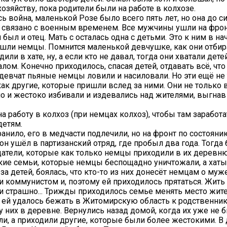
хозяйству, пока родители были на работе в колхозе.
сь война, маленькой Розе было всего пять лет, но она до с
о связано с военным временем. Все мужчины ушли на фрон
был и отец. Мать с осталась одна с детьми. Это к ним в н
ли немцы. Помнится маленькой девчушке, как они отбир
или в хате, ну, а если кто не давал, тогда они хватали дете
лом. Конечно приходилось, спасая детей, отдавать всё, что
евчат пьяные немцы ловили и насиловали. Но эти ещё не 
как другие, которые пришли вслед за ними. Они не только 
но и жестоко избивали и издевались над жителями, выгнав 
а работу в колхоз (при немцах колхоз), чтобы там заработ
детям.
ранило, его в медчасти подлечили, но на фронт по состоян
он ушёл в партизанский отряд, где пробыл два года. Тогда
атели, которые как только немцы приходили в их деревн
кие семьи, которые немцы беспощадно уничтожали, а хаты
за детей, боялась, что кто-то из них донесёт немцам о муж
и коммунистом и, поэтому ей приходилось прятаться. Жить
 страшно... Трижды приходилось семье менять место жите
 ей удалось бежать в Житомирскую область к родственник
 них в деревне. Вернулись назад домой, когда их уже не б
и, а приходили другие, которые были более жестокими. В 