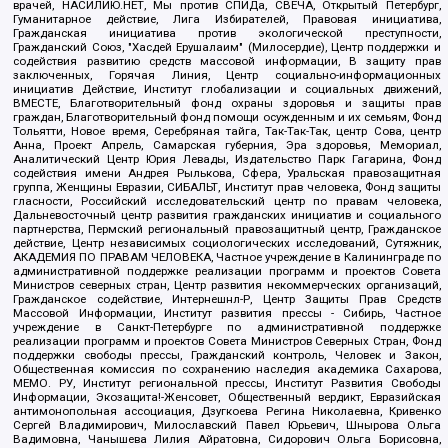
врачей, НАСИЛИЮ.НЕТ, Мы против СПИДа, СВЕЧА, Открытый Петербург,
Гуманитарное действие, Лига Избирателей, Правовая инициатива,
Гражданская инициатива против экологической преступности,
Гражданский Союз, "Хасдей Ерушалаим" (Милосердие), Центр поддержки и
содействия развитию средств массовой информации, В защиту прав
заключенных, Горячая Линия, Центр социально-информационных
инициатив Действие, Институт глобализации и социальных движений,
ВМЕСТЕ, Благотворительный фонд охраны здоровья и защиты прав
граждан, Благотворительный фонд помощи осужденным и их семьям, Фонд
Тольятти, Новое время, Серебряная тайга, Так-Так-Так, центр Сова, центр
Анна, Проект Апрель, Самарская губерния, Эра здоровья, Мемориал,
Аналитический Центр Юрия Левады, Издательство Парк Гагарина, Фонд
содействия имени Андрея Рылькова, Сфера, Уральская правозащитная
группа, Женщины Евразии, СИБАЛЬТ, Институт прав человека, Фонд защиты
гласности, Российский исследовательский центр по правам человека,
Дальневосточный центр развития гражданских инициатив и социального
партнерства, Пермский региональный правозащитный центр, Гражданское
действие, Центр независимых социологических исследований, Сутяжник,
АКАДЕМИЯ ПО ПРАВАМ ЧЕЛОВЕКА, Частное учреждение в Калининграде по
административной поддержке реализации программ и проектов Совета
Министров северных стран, Центр развития некоммерческих организаций,
Гражданское содействие, Интернешнл-Р, Центр Защиты Прав Средств
Массовой Информации, Институт развития прессы - Сибирь, Частное
учреждение в Санкт-Петербурге по административной поддержке
реализации программ и проектов Совета Министров Северных Стран, Фонд
поддержки свободы прессы, Гражданский контроль, Человек и Закон,
Общественная комиссия по сохранению наследия академика Сахарова,
МЕМО. РУ, Институт региональной прессы, Институт Развития Свободы
Информации, Экозащита!-Женсовет, Общественный вердикт, Евразийская
антимонопольная ассоциация, Дзугкоева Регина Николаевна, Кривенко
Сергей Владимирович, Милославский Павел Юрьевич, Шнырова Ольга
Вадимовна, Чанышева Лилия Айратовна, Сидорович Ольга Борисовна,