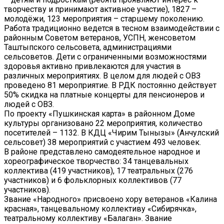
творчеству и принимают активное участие), 1827 –
молодёжи, 123 мероприятия – старшему поколению.
Работа традиционно ведется в тесном взаимодействии с
районным Советом ветеранов, УСПН, женсоветом
Таштыпского сельсовета, администрациями
сельсоветов. Дети с ограниченными возможностями
здоровья активно привлекаются для участия в
различных мероприятиях. В целом для людей с ОВЗ
проведено 81 мероприятие. В РДК постоянно действует
50% скидка на платные концерты для пенсионеров и
людей с ОВЗ.
По проекту «Пушкинская карта» в районном Доме
культуры организовано 22 мероприятия, количество
посетителей – 1132. В КДЦ «Чирим Тынызы» (Анчулский
сельсовет) 38 мероприятий с участием 493 человек.
В районе представлено самодеятельное народное и
хореографическое творчество: 34 танцевальных
коллектива (419 участников), 17 театральных (276
участников) и 6 фольклорных коллективов (77
участников).
Звание «Народного» присвоено хору ветеранов «Калина
красная», танцевальному коллективу «Сибирячка»,
театральному коллективу «Балаган». Звание