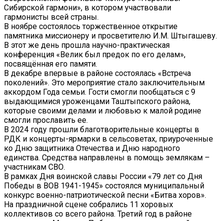
Сибирской гармони», в котором участвовали
гармонисты всей страны.
В ноябре состоялось торжественное открытие
памятника миссионеру и просветителю И.М. Штыгашеву.
В этот же день прошла научно-практическая
конференция «Велик был предок по его делам»,
посвящённая его памяти.
В декабре впервые в районе состоялась «Встреча
поколений». Это мероприятие стало заключительным
аккордом Года семьи. Гости смогли пообщаться с 9
выдающимися уроженцами Таштыпского района,
которые своими делами и любовью к малой родине
смогли прославить ее.
В 2024 году прошли благотворительные концерты в
РДК и концерты-ярмарки в сельсоветах, приуроченные
ко Дню защитника Отечества и Дню народного
единства. Средства направлены в помощь землякам –
участникам СВО.
В рамках Дня воинской славы России «79 лет со Дня
Победы в ВОВ 1941-1945» состоялся муниципальный
конкурс военно-патриотической песни «Битва хоров».
На праздничной сцене собрались 11 хоровых
коллективов со всего района. Третий год в районе