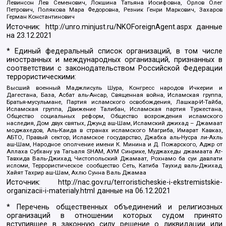
Левинсон Лев Семенович, Локшина Татьяна Иосифовна, Орлов Олег
Петрович, Полякова Мара Федоровна, Резник Генри Маркович, Захаров
Герман Константинович
Источник:
http://unro.minjust.ru/NKOForeignAgent.aspx
данные
на
23.12.2021
* Единый федеральный список организаций, в том числе
иностранных и международных организаций, признанных в
соответствии с законодательством Российской Федерации
террористическими:
Высший военный Маджлисуль Шура, Конгресс народов Ичкерии и
Дагестана, База, Асбат аль-Ансар, Священная война, Исламская группа,
Братья-мусульмане, Партия исламского освобождения, Лашкар-И-Тайба,
Исламская группа, Движение Талибан, Исламская партия Туркестана,
Общество социальных реформ, Общество возрождения исламского
наследия, Дом двух святых, Джунд аш-Шам, Исламский джихад – Джамаат
моджахедов, Аль-Каида в странах исламского Магриба, Имарат Кавказ,
АБТО, Правый сектор, Исламское государство, Джабха аль-Нусра ли-Ахль
аш-Шам, Народное ополчение имени К. Минина и Д. Пожарского, Аджр от
Аллаха Субхану уа Тагьаля SHAM, АУМ Синрике, Муджахеды джамаата Ат-
Тавхида Валь-Джихад, Чистопольский Джамаат, Рохнамо ба суи давлати
исломи, Террористическое сообщество Сеть, Катиба Таухид валь-Джихад,
Хайят Тахрир аш-Шам, Ахлю Сунна Валь Джамаа
Источник:
http://nac.gov.ru/terroristicheskie-i-ekstremistskie-
organizacii-i-materialy.html
данные на
06.12.2021
* Перечень общественных объединений и религиозных
организаций в отношении которых судом принято
вступившее в законную силу решение о ликвидации или