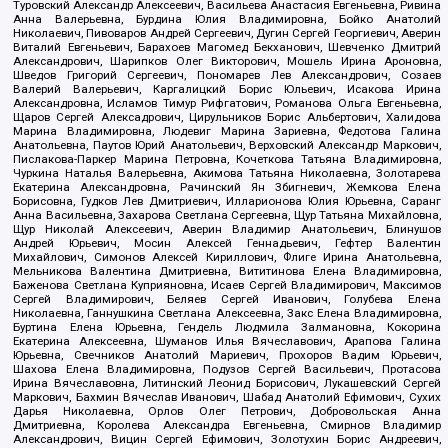
Туровский Александр Алексеевич, Васильева Анастасия Евгеньевна, Ривина
Анна Валерьевна, Бурдина Юлия Владимировна, Бойко Анатолий
Николаевич, Пивоваров Андрей Сергеевич, Дугин Сергей Георгиевич, Аверин
Виталий Евгеньевич, Барахоев Магомед Бекханович, Шевченко Дмитрий
Александрович, Шарипков Олег Викторович, Мошель Ирина Ароновна,
Шведов Григорий Сергеевич, Пономарев Лев Александрович, Созаев
Валерий Валерьевич, Каргалицкий Борис Юльевич, Исакова Ирина
Александровна, Исламов Тимур Рифгатович, Романова Ольга Евгеньевна,
Щаров Сергей Алексадрович, Цирульников Борис Альбертович, Халидова
Марина Владимировна, Людевиг Марина Зариевна, Федотова Галина
Анатольевна, Паутов Юрий Анатольевич, Верховский Александр Маркович,
Пислакова-Паркер Марина Петровна, Кочеткова Татьяна Владимировна,
Чуркина Наталья Валерьевна, Акимова Татьяна Николаевна, Золотарева
Екатерина Александровна, Рачинский Ян Збигневич, Жемкова Елена
Борисовна, Гудков Лев Дмитриевич, Илларионова Юлия Юрьевна, Саранг
Анна Васильевна, Захарова Светлана Сергеевна, Щур Татьяна Михайловна,
Щур Николай Алексеевич, Аверин Владимир Анатольевич, Блинушов
Андрей Юрьевич, Мосин Алексей Геннадьевич, Гефтер Валентин
Михайлович, Симонов Алексей Кириллович, Флиге Ирина Анатольевна,
Мельникова Валентина Дмитриевна, Вититинова Елена Владимировна,
Баженова Светлана Куприяновна, Исаев Сергей Владимирович, Максимов
Сергей Владимирович, Беляев Сергей Иванович, Голубева Елена
Николаевна, Ганнушкина Светлана Алексеевна, Закс Елена Владимировна,
Буртина Елена Юрьевна, Гендель Людмила Залмановна, Кокорина
Екатерина Алексеевна, Шуманов Илья Вячеславович, Арапова Галина
Юрьевна, Свечников Анатолий Мариевич, Прохоров Вадим Юрьевич,
Шахова Елена Владимировна, Подузов Сергей Васильевич, Протасова
Ирина Вячеславовна, Литинский Леонид Борисович, Лукашевский Сергей
Маркович, Бахмин Вячеслав Иванович, Шабад Анатолий Ефимович, Сухих
Дарья Николаевна, Орлов Олег Петрович, Добровольская Анна
Дмитриевна, Королева Александра Евгеньевна, Смирнов Владимир
Александрович, Вицин Сергей Ефимович, Золотухин Борис Андреевич,