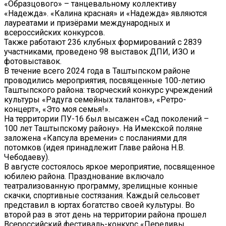
«Образцового» – танцевальному коллективу
«Надежда». «Калина красная» и «Надежда» являются
лауреатами и призёрами международных и
всероссийских конкурсов.
Также работают 236 клубных формирований с 2839
участниками, проведено 98 выставок ДПИ, ИЗО и
фотовыставок.
В течение всего 2024 года в Таштыпском районе
проводились мероприятия, посвященные 100-летию
Таштыпского района: творческий конкурс учреждений
культуры «Радуга семейных талантов», «Ретро-
концерт», «Это моя семья!».
На территории ПУ-16 был высажен «Сад поколений –
100 лет Таштыпскому району». На Имекской поляне
заложена «Капсула времени» с посланиями для
потомков (идея принадлежит Главе района Н.В.
Чебодаеву).
В августе состоялось яркое мероприятие, посвященное
юбилею района. Празднование включало
театрализованную программу, зрелищные конные
скачки, спортивные состязания. Каждый сельсовет
представил в юртах богатство своей культуры. Во
второй раз в этот день на территории района прошел
Всероссийский фестиваль-конкурс «Переливы