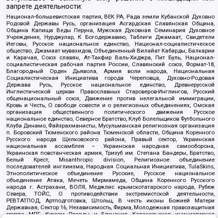
запрете деятельности:
Национал-большевистская партия, ВЕК РА, Рада земли Кубанской Духовно
Родовой Державы Русь, организация Асгардская Славянская Община,
Община Капища Веды Перуна, Мужская Духовная Семинария Духовное
Учреждение, Нурджулар, К Богодержавию, Таблиги Джамаат, Свидетели
Иеговы, Русское национальное единство, Национал-социалистическое
общество, Джамаат мувахидов, Объединенный Вилайат Кабарды, Балкарии
и Карачая, Союз славян, Ат-Такфир Валь-Хиджра, Пит Буль, Национал-
социалистическая рабочая партия России, Славянский союз, Формат-18,
Благородный Орден Дьявола, Армия воли народа, Национальная
Социалистическая Инициатива города Череповца, Духовно-Родовая
Держава Русь, Русское национальное единство, Древнерусской
Инглистической церкви Православных Староверов-Инглингов, Русский
общенациональный союз, Движение против нелегальной иммиграции,
Кровь и Честь, О свободе совести и о религиозных объединениях, Омская
организация общественного политического движения Русское
национальное единство, Северное Братство, Клуб Болельщиков Футбольного
Клуба Динамо, Файзрахманисты, Мусульманская религиозная организация
п. Боровский Тюменского района Тюменской области, Община Коренного
Русского народа Щелковского района, Правый сектор, Украинская
национальная ассамблея – Украинская народная самооборона,
Украинская повстанческая армия, Тризуб им. Степана Бандеры, Братство,
Белый Крест, Misanthropic division, Религиозное объединение
последователей инглиизма, Народная Социальная Инициатива, TulaSkins,
Этнополитическое объединение Русские, Русское национальное
объединение Атака, Мечеть Мирмамеда, Община Коренного Русского
народа г. Астрахани, ВОЛЯ, Меджлис крымскотатарского народа, Рубеж
Севера, ТОЙС, О противодействии экстремистской деятельности,
РЕВТАТПОД, Артподготовка, Штольц, В честь иконы Божией Матери
Державная, Сектор 16, Независимость, Фирма, Молодежная правозащитная
группа МПГ, Курсом Правды и Единения, Каракольская инициативная