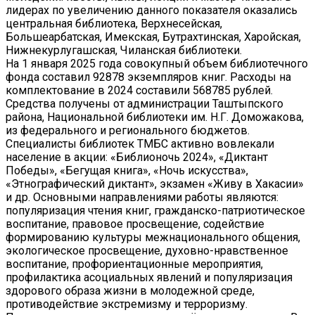
лидерах по увеличению данного показателя оказались
центральная библиотека, Верхнесейская,
Большеарбатская, Имекская, Бутрахтинская, Харойская,
Нижнекурлугашская, Чиланская библиотеки.
На 1 января 2025 года совокупный объем библиотечного
фонда составил 92878 экземпляров книг. Расходы на
комплектование в 2024 составили 568785 рублей.
Средства получены от администрации Таштыпского
района, Национальной библиотеки им. Н.Г. Доможакова,
из федерального и регионального бюджетов.
Специалисты библиотек ТМБС активно вовлекали
население в акции: «Библионочь 2024», «Диктант
Победы», «Бегущая книга», «Ночь искусства»,
«Этнографический диктант», экзамен «Живу в Хакасии»
и др. Основными направлениями работы являются:
популяризация чтения книг, гражданско-патриотическое
воспитание, правовое просвещение, содействие
формированию культуры межнационального общения,
экологическое просвещение, духовно-нравственное
воспитание, профориентационные мероприятия,
профилактика асоциальных явлений и популяризация
здорового образа жизни в молодежной среде,
противодействие экстремизму и терроризму.