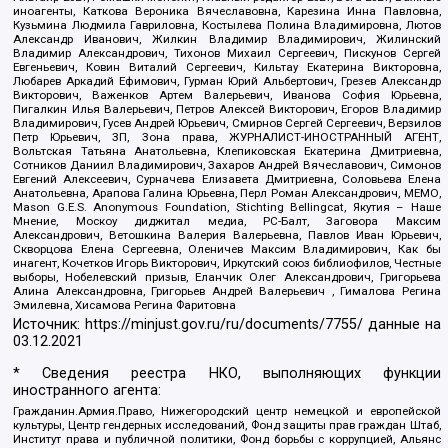
иноагенты, Каткова Вероника Вячеславовна, Карезина Инна Павловна,
Кузьмина Людмила Гавриловна, Костылева Полина Владимировна, Лютов
Александр Иванович, Жилкин Владимир Владимирович, Жилинский
Владимир Александрович, Тихонов Михаил Сергеевич, Пискунов Сергей
Евгеньевич, Ковин Виталий Сергеевич, Кильтау Екатерина Викторовна,
Любарев Аркадий Ефимович, Гурман Юрий Альбертович, Грезев Александр
Викторович, Важенков Артем Валерьевич, Иванова София Юрьевна,
Пигалкин Илья Валерьевич, Петров Алексей Викторович, Егоров Владимир
Владимирович, Гусев Андрей Юрьевич, Смирнов Сергей Сергеевич, Верзилов
Петр Юрьевич, ЗП, Зона права, ЖУРНАЛИСТ-ИНОСТРАННЫЙ АГЕНТ,
Вольтская Татьяна Анатольевна, Клепиковская Екатерина Дмитриевна,
Сотников Даниил Владимирович, Захаров Андрей Вячеславович, Симонов
Евгений Алексеевич, Сурначева Елизавета Дмитриевна, Соловьева Елена
Анатольевна, Арапова Галина Юрьевна, Перл Роман Александрович, МЕМО,
Mason G.E.S. Anonymous Foundation, Stichting Bellingcat, Якутия – Наше
Мнение, Москоу диджитал медиа, РС-Балт, Заговора Максим
Александрович, Ветошкина Валерия Валерьевна, Павлов Иван Юрьевич,
Скворцова Елена Сергеевна, Оленичев Максим Владимирович, Как бы
инагент, Кочетков Игорь Викторович, Иркутский союз библиофилов, Честные
выборы, Нобелевский призыв, Еланчик Олег Александрович, Григорьева
Алина Александровна, Григорьев Андрей Валерьевич , Гималова Регина
Эмилевна, Хисамова Регина Фаритовна
Источник:
https://minjust.gov.ru/ru/documents/7755/
данные на
03.12.2021
* Сведения реестра НКО, выполняющих функции
иностранного агента:
Гражданин.Армия.Право, Нижегородский центр немецкой и европейской
культуры, Центр гендерных исследований, Фонд защиты прав граждан Штаб,
Институт права и публичной политики, Фонд борьбы с коррупцией, Альянс