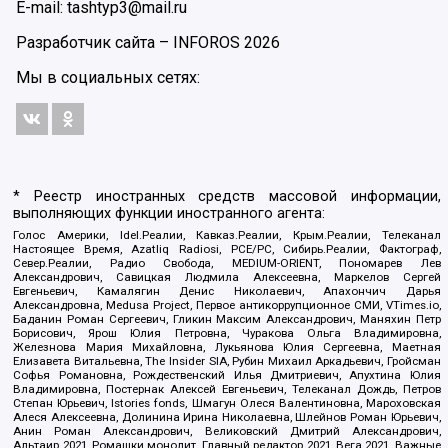
E-mail: tashtyp3@mail.ru
Разработчик сайта –
INFOROS
2026
Мы в социальных сетях:
* Реестр иностранных средств массовой информации,
выполняющих функции иностранного агента:
Голос Америки, Idel.Реалии, Кавказ.Реалии, Крым.Реалии, Телеканал
Настоящее Время, Azatliq Radiosi, PCE/PC, Сибирь.Реалии, Фактограф,
Север.Реалии, Радио Свобода, MEDIUM-ORIENT, Пономарев Лев
Александрович, Савицкая Людмила Алексеевна, Маркелов Сергей
Евгеньевич, Камалягин Денис Николаевич, Апахончич Дарья
Александровна, Medusa Project, Первое антикоррупционное СМИ, VTimes.io,
Баданин Роман Сергеевич, Гликин Максим Александрович, Маняхин Петр
Борисович, Ярош Юлия Петровна, Чуракова Ольга Владимировна,
Железнова Мария Михайловна, Лукьянова Юлия Сергеевна, Маетная
Елизавета Витальевна, The Insider SIA, Рубин Михаил Аркадьевич, Гройсман
Софья Романовна, Рождественский Илья Дмитриевич, Апухтина Юлия
Владимировна, Постернак Алексей Евгеньевич, Телеканал Дождь, Петров
Степан Юрьевич, Istories fonds, Шмагун Олеся Валентиновна, Мароховская
Алеся Алексеевна, Долинина Ирина Николаевна, Шлейнов Роман Юрьевич,
Анин Роман Александрович, Великовский Дмитрий Александрович,
Альтаир 2021, Ромашки монолит, Главный редактор 2021, Вега 2021, Важные