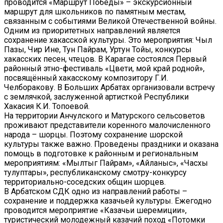
проводится «Маршрут Победы» – экскурсионный
маршрут для школьников по памятным местам,
связанным с событиями Великой Отечественной войны.
Одним из приоритетных направлений является
сохранение хакасской культуры. Это мероприятия: Чыл
Пазы, Чир Ине, Тун Пайрам, Уртун Тойы, конкурсы
хакасских песен, чтецов. В Карагае состоялся Первый
районный этно-фестиваль «Цвети, мой край родной»,
посвящённый хакасскому композитору Г.И.
Челборакову. В Больших Арбатах организовали встречу
с землячкой, заслуженной артисткой Республики
Хакасия К.И. Топоевой.
На территории Анчулского и Матурского сельсоветов
проживают представители коренного малочисленного
народа – шорцы. Поэтому сохранение шорской
культуры также важно. Проведены праздники и оказана
помощь в подготовке к районным и региональным
мероприятиям: «Мылтыг Пайрам», «Айланыс», «Часхы
тулуптары», республиканскому смотру-конкурсу
территориально-соседских общин шорцев.
В Арбатском СДК одно из направлений работы –
сохранение и поддержка казачьей культуры. Ежегодно
проводится мероприятие «Казачьи шеремиции»,
туристический молодежный казачий поход «Потомки