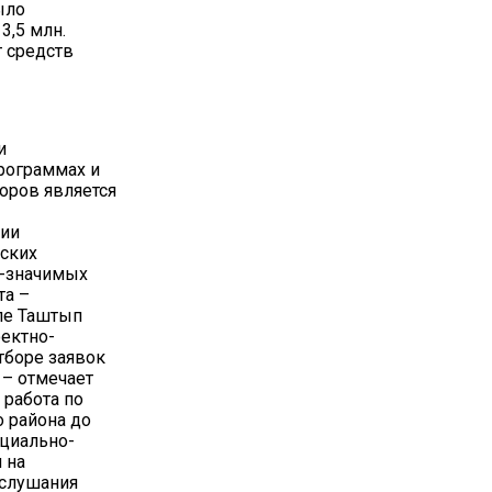
ыло
3,5 млн.
т средств
и
рограммах и
оров является
ции
ских
о-значимых
та –
ле Таштып
ектно-
тборе заявок
 – отмечает
 работа по
 района до
оциально-
 на
 слушания