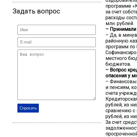
оздоровитель
программе «К
Задать вопрос
за счет собс
расходы сост
млн. рублей.
– Принимали 
– Да, в мину
районную каз
программ по 
Софинансиро
местного бюд
бюджетов.
– Вопрос кре
опасения у м
– Финансовый
и пенсиям, 
счета учрежд
Кредиторская
рублей, из н
сравнению с 
рублей, из н
За счет сред
задолженност
просроченной