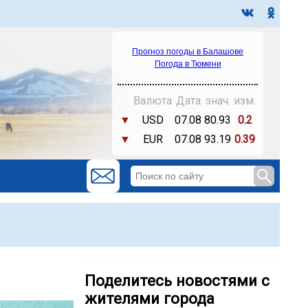
Прогноз погоды в Балашове
Погода в Тюмени
Валюта
Дата
знач.
изм.
▼
USD
07.08
80.93
0.2
▼
EUR
07.08
93.19
0.39
Поделитесь новостями с
жителями города