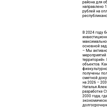
района для 
направлено 1
рублей на оп
республиканс
В 2024 году 
инвестиционн
максимальное
основной зад
– Мы активно
мероприятий
территорий».
объектов. Ка
физкультурно
получены по
сметной доку
на 2026 – 203
Наталья Алек
разработке С
2030 года, г
экономическо
долгосрочную