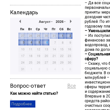
– Да все соц
первоначальн
Календарь
приняты меры
доходная част
Август
2026
рублей. По ит
годовому пла
Пн
Вт
Ср
Чт
Пт
Сб
Вс
– Уменьшилис
– Их поступил
27
28
29
30
31
1
2
финансово за
3
4
5
6
7
8
9
водопровод, 
10
11
12
13
14
15
16
дома по дого
– Социальная
17
18
19
20
21
22
23
сферу?
24
25
26
27
28
29
30
– Скажу, что
социальную с
31
1
2
3
4
5
6
бюджета. В с
млн.рублей –
инвестиционн
Вопрос-ответ
Все
сферы террит
и содержание
Как можно найти статью?
Впервые в 20
...
средств райо
Подробнее...
очистных соо