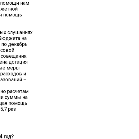
 помощи нам
джетной
ая помощь
ных слушаниях
 бюджета на
 по декабрь
нсовой
 совещания.
ена дотация
ные меры
расходов и
разований –
сно расчетам
ли суммы на
бщая помощь
5,7 раз
4 год?