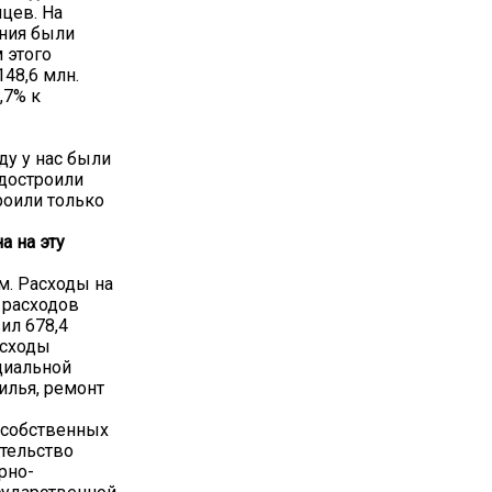
цев. На
ения были
 этого
148,6 млн.
,7% к
ду у нас были
 достроили
роили только
а на эту
м. Расходы на
 расходов
ил 678,4
асходы
циальной
илья, ремонт
 собственных
ительство
рно-