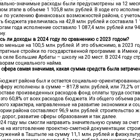
иально-значимые расходы были предусмотрены на 12 меся
ом этапе в объеме 1 105,8 млн. рублей. В ходе его исполн
 по усилению финансовых возможностей района, с учетом
ь бюджета увеличилась на 42,8 млн. рублей и составила 1 
огам года исполнение составило 1 087,4 млн. рублей или 94
ну.
ь ли доходы в 2024 году по сравнению с 2023 годом?
о меньше на 100,5 млн. рублей. И это объяснимо, в 2023 го
тратные стройки по государственной программе: в Имеке
в селе Большие Арбаты – школу на 20 мест. В 2024 году ст
ворам социального найма.
 сфера самая значимая, какая сумма средств была затрачен
 бюджет района был и остается социально-ориентированны
феру исполнены в сумме – 817,8 млн. рублей, или 73,2% от
оставе произведенных расходов фонд оплаты труда состав
 это 60,8% от всех расходов бюджета. Из общего объема р
ого характера, направленные на развитие экономики и со
ории района составляют 96,9 млн. рублей: строительство ж
 дорог, развитие сферы образования и так далее.
24 году мы смогли направить значительную сумму за счет
на на изготовление проектно-сметной документации: стро
ружений в Таштыпе на сумму 11,1 млн. рублей и физкульту