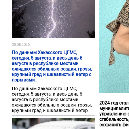
05.08.2026
По данным Хакасского ЦГМС,
сегодня, 5 августа, и весь день 6
августа в республике местами
ожидаются обильные осадки, грозы,
крупный град и шквалистый ветер с
порывами...
По данным Хакасского ЦГМС,
сегодня, 5 августа, и весь день 6
августа в республике местами
2024 год ста
ожидаются обильные осадки, грозы,
муниципалитет
крупный град и шквалистый ветер...
управлению ф
стабильность,
сохранить фи