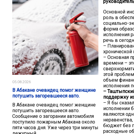
руководитель
Основной инс
роль в обесп
социально-эк
форма образо
исполнения р
речь в сегод
– Планирован
хронической 
– Основная п
времени – эт
сверхнормат
этой проблем
объем финанс
05.08.2026
исполнения 
В Абакане очевидец помог женщине
– Таштыпский
потушить загоревшееся авто.
поддержку и
– Я бы сказа
В Абакане очевидец помог женщине
исполнении 
потушить загоревшееся авто.
являются одн
Сообщение о загорании автомобиля
неравенства,
поступило пожарным Абакана около
бюджет без п
пяти часов дня. Уже через три минуты
расходные об
дежурный...