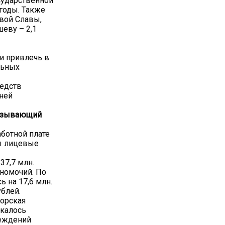
осударственной
годы. Также
овой Славы,
шеву – 2,1
и привлечь в
льных
едств
ней
вызывающий
ботной плате
ы лицевые
37,7 млн.
лномочий. По
 на 17,6 млн.
ублей.
торская
скалось
реждений