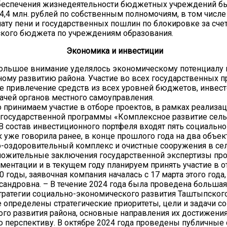
обеспечения жизнедеятельности бюджетных учреждений б
4,4 млн. рублей по собственным полномочиям, в том числе 
лату пени и государственных пошлин по блокировке за сче
кого бюджета по учреждениям образования.
Экономика и инвестиции
большое внимание уделялось экономическому потенциалу 
ому развитию района. Участие во всех государственных п
 привлечение средств из всех уровней бюджетов, инвест
ачей органов местного самоуправления.
 принимаем участие в отборе проектов, в рамках реализа
 государственной программы «Комплексное развитие сель
 В состав инвестиционного портфеля входят пять социальн
к уже говорила ранее, в конце прошлого года на два объек
-оздоровительный комплекс и очистные сооружения в се
ложительные заключения государственной экспертизы про
ментации и в текущем году планируем принять участие в о
0 годы, заявочная компания началась с 17 марта этого года,
сандровна. – В течение 2024 года была проведена большая
тратегии социально-экономического развития Таштыпского
де определены стратегические приоритеты, цели и задачи с
го развития района, основные направления их достижения
 перспективу. В октябре 2024 года проведены публичные