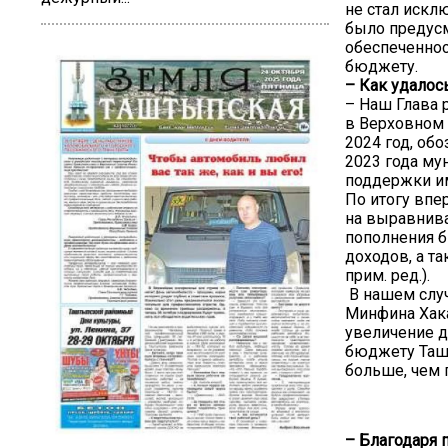
не стал иск
было предусм
обеспеченнос
бюджету.
– Как удалос
– Наш Глава 
в Верховном 
2024 год, об
2023 года му
поддержки им
По итогу впе
на выравнива
пополнения б
доходов, а т
прим. ред.).
В нашем случ
Минфина Хака
увеличение д
бюджету Ташт
больше, чем 
– Благодаря 