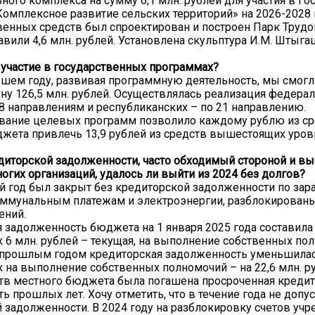
ного комплекса на сумму 6,1 млн. рублей для участия в Г
омплексное развитие сельских территорий» на 2026-2028 
твенных средств был спроектирован и построен Парк Труд
авили 4,6 млн. рублей. Установлена скульптура И.М. Штыга
участие в государственных программах?
вшем году, развивая программную деятельность, мы смогл
ну 126,5 млн. рублей. Осуществлялась реализация федера
8 направлениям и республиканских – по 21 направлению.
вание целевых программ позволило каждому рублю из ср
жета привлечь 13,9 рублей из средств вышестоящих уров
диторской задолженности, часто обходимый стороной и 
ногих организаций, удалось ли выйти из 2024 без долгов?
 год был закрыт без кредиторской задолженности по зара
коммунальным платежам и электроэнергии, разблокирован
ений.
 задолженность бюджета на 1 января 2025 года составила 
их 6 млн. рублей – текущая, на выполнение собственных по
прошлым годом кредиторская задолженность уменьшилась
их на выполнение собственных полномочий – на 22,6 млн. р
ств местного бюджета была погашена просроченная креди
ь прошлых лет. Хочу отметить, что в течение года не допу
 задолженности. В 2024 году на разблокировку счетов уч