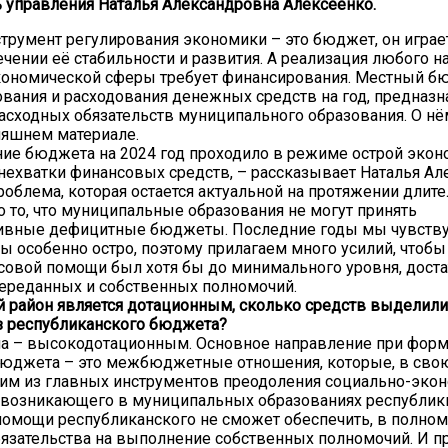
 управления Наталья Александровна Алексеенко.
трумент регулирования экономики – это бюджет, он игра
ечении её стабильности и развития. А реализация любого 
ономической сферы требует финансирования. Местный бю
вания и расходования денежных средств на год, предназ
асходных обязательств муниципального образования. О нё
няшнем материале.
ие бюджета на 2024 год проходило в режиме острой экон
нехватки финансовых средств, – рассказывает Наталья Ал
роблема, которая остается актуальной на протяжении длит
о то, что муниципальные образования не могут принять
ивные дефицитные бюджеты. Последние годы мы чувств
ы особенно остро, поэтому прилагаем много усилий, чтоб
овой помощи был хотя бы до минимального уровня, доста
переданных и собственных полномочий.
 район является дотационным, сколько средств выделили
з республиканского бюджета?
ла – высокодотационным. Основное направление при фор
бюджета – это межбюджетные отношения, которые, в свою
им из главных инструментов преодоления социально-эко
 возникающего в муниципальных образованиях республик
омощи республиканского не сможет обеспечить, в полном
язательства на выполнение собственных полномочий. И 