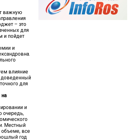
ет важную
направления
джет – это
наченных для
м и пойдет
омии и
ександровна.
ельного
уем влияние
ы доведенный
точного для
 на
мировании и
 очередь,
номического
и. Местный
 объеме, все
прошлый год