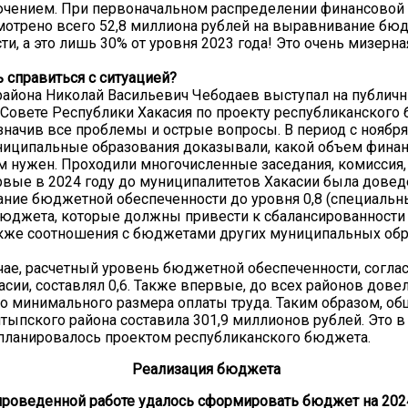
лючением. При первоначальном распределении финансовой
отрено всего 52,8 миллиона рублей на выравнивание бю
ти, а это лишь 30% от уровня 2023 года! Это очень мизерн
ь справиться с ситуацией?
района Николай Васильевич Чебодаев выступал на публич
Совете Республики Хакасия по проекту республиканского
означив все проблемы и острые вопросы. В период с ноября
ниципальные образования доказывали, какой объем фина
 нужен. Проходили многочисленные заседания, комиссия,
рвые в 2024 году до муниципалитетов Хакасии была довед
ние бюджетной обеспеченности до уровня 0,8 (специаль
юджета, которые должны привести к сбалансированности 
акже соотношения с бюджетами других муниципальных об
ае, расчетный уровень бюджетной обеспеченности, согла
сии, составлял 0,6. Также впервые, до всех районов дове
о минимального размера оплаты труда. Таким образом, о
ыпского района составила 301,9 миллионов рублей. Это в 
планировалось проектом республиканского бюджета.
Реализация бюджета
проведенной работе удалось сформировать бюджет на 202