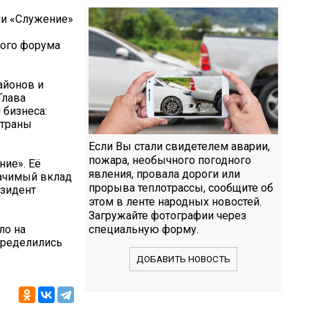
ии «Служение»
ного форума
айонов и
Глава
 бизнеса:
страны
Если Вы стали свидетелем аварии,
пожара, необычного погодного
ие». Её
явления, провала дороги или
начимый вклад
прорыва теплотрассы, сообщите об
езидент
этом в ленте народных новостей.
Загружайте фотографии через
ло на
специальную форму.
определились
ДОБАВИТЬ НОВОСТЬ