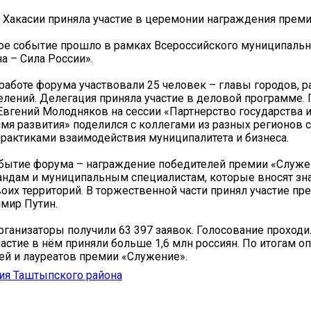
 Хакасии приняла участие в церемонии награждения прем
ое событие прошло в рамках Всероссийского муниципаль
а – Сила России».
 работе форума участвовали 25 человек – главы городов, р
елений. Делегация приняла участие в деловой программе. 
Евгений Молодняков на сессии «Партнерство государства и
имя развития» поделился с коллегами из разных регионов 
актиками взаимодействия муниципалитета и бизнеса.
бытие форума – награждение победителей премии «Служен
андам и муниципальным специалистам, которые вносят з
воих территорий. В торжественной части принял участие пр
мир Путин.
организаторы получили 63 397 заявок. Голосование проходи
участие в нём приняли больше 1,6 млн россиян. По итогам 
ей и лауреатов премии «Служение».
ия Таштыпского района