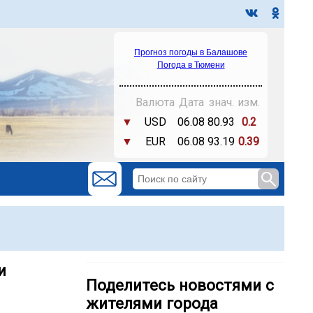
Прогноз погоды в Балашове
Погода в Тюмени
Валюта
Дата
знач.
изм.
▼
USD
06.08
80.93
0.2
▼
EUR
06.08
93.19
0.39
и
Поделитесь новостями с
жителями города