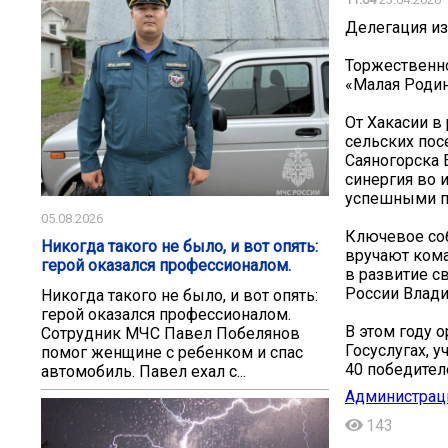
Делегация из
Торжественн
«Малая Родин
От Хакасии в
сельских пос
Саяногорска 
синергия во 
успешными пр
05.08.2026
Ключевое со
Никогда такого не было, и вот опять:
вручают ком
герой оказался профессионалом.
в развитие с
России Влади
Никогда такого не было, и вот опять:
герой оказался профессионалом.
В этом году 
Сотрудник МЧС Павел Побелянов
Госуслугах, 
помог женщине с ребенком и спас
40 победител
автомобиль. Павел ехал с...
Администрац
143