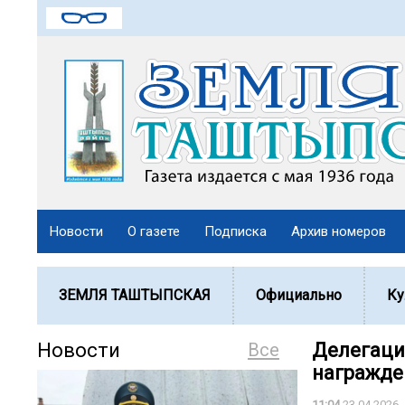
Новости
О газете
Подписка
Архив номеров
ЗЕМЛЯ ТАШТЫПСКАЯ
Официально
Ку
Новости
Все
Делегаци
награжде
11:04
23.04.2026