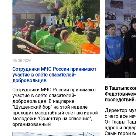
06.08.2026
Сотрудники МЧС России принимают
участие в слёте спасателей-
добровольцев.
В Таштыпском
Сотрудники МЧС России принимают
Федотовичем
участие в слёте спасателей-
последствий 
добровольцев. В нацпарке
"Шушенский бор" на этой неделе
Директор муз
проходит масштабный слёт активной
с чего всё н
молодёжи "Ориентир на спасение",
От Главы Таш
организованный...
адрес и пода
Сами герои в