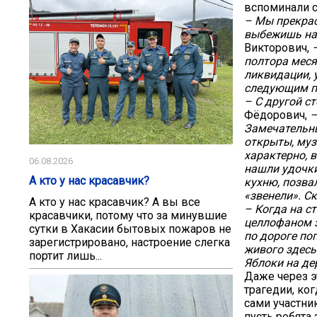
вспоминали с
– Мы прекрас
выбежишь на 
Викторович,
полтора меся
ликвидации, 
следующим п
– С другой с
Фёдорович,
–
Замечательны
открыты, муз
характерно, 
06.08.2026
нашли удочки
А кто у нас красавчик?
кухню, позва
«звенели». Ск
А кто у нас красавчик? А вы все
– Когда на с
красавчики, потому что за минувшие
целлофаном 
сутки в Хакасии бытовых пожаров не
по дороге по
зарегистрировано, настроение слегка
живого здесь
портит лишь...
Яблоки на дер
Даже через э
трагедии, ко
сами участни
пусть ребята