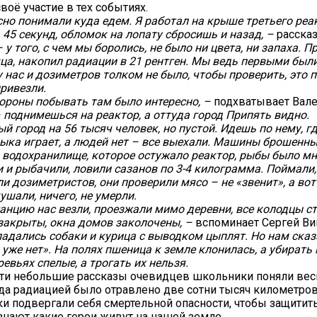
воё участие в тех событиях.
но понимали куда едем. Я работал на крыше третьего реа
45 секунд, обломок на лопату сбросишь и назад, –
расска
– у того, с чем мы боролись, не было ни цвета, ни запаха. 
ца, накопил радиации в 21 рентген. Мы ведь первыми был
у нас и дозиметров толком не было, чтобы проверить, это 
ривезли.
тороны побывать там было интересно, –
подхватывает Вал
 поднимешься на реактор, а оттуда город Припять видно.
й город на 56 тысяч человек, но пустой. Идешь по нему, г
ыка играет, а людей нет – все выехали. Машины брошенны
в водохранилище, которое остужало реактор, рыбы было м
 и рыбачили, ловили сазанов по 3-4 килограмма. Поймали,
ли дозиметристов, они проверили мясо – не «звенит», а вот
ушали, ничего, не умерли.
танцию нас везли, проезжали мимо деревни, все колодцы с
закрыты, окна домов заколочены, –
вспоминает Сергей Ви
падались собаки и курица с выводком цыплят. Но нам сказ
 уже нет». На полях пшеница к земле клонилась, а убирать
евьях спелые, а трогать их нельзя.
ти небольшие рассказы очевидцев школьники поняли вес
гда радиацией было отравлено две сотни тысяч километров
ки подвергали себя смертельной опасности, чтобы защитить
 знают какие герои живут на нашей земле.