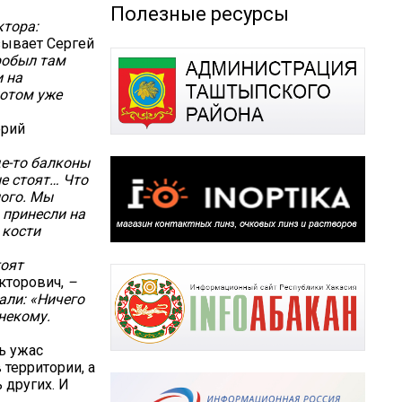
Полезные ресурсы
ктора:
зывает Сергей
Пробыл там
и на
потом уже
ерий
де-то балконы
е стоят… Что
ного. Мы
 принесли на
 кости
тоят
кторович,
–
али: «Ничего
 некому.
ь ужас
 территории, а
 других. И