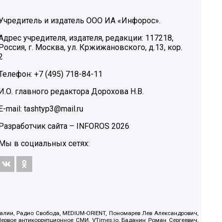
Учредитель и издатель ООО ИА «Инфорос».
Адрес учредителя, издателя, редакции: 117218,
Россия, г. Москва, ул. Кржижановского, д.13, кор.
2
Телефон: +7 (495) 718-84-11
И.О. главного редактора Дорохова Н.В.
E-mail: tashtyp3@mail.ru
Разработчик сайта –
INFOROS
2026
Мы в социальных сетях:
.Реалии, Радио Свобода, MEDIUM-ORIENT, Пономарев Лев Александрович,
ервое антикоррупционное СМИ, VTimes.io, Баданин Роман Сергеевич,