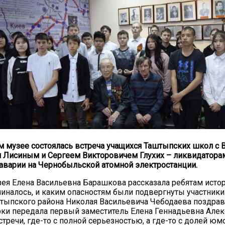
 музее состоялась встреча учащихся Таштыпских школ с 
 Лисиным и Сергеем Викторовичем Глухих – ликвидатора
аварии на Чернобыльской атомной электростанции.
ея Елена Васильевна Барашкова рассказала ребятам истор
ачиналось, и каким опасностям были подвергнуты участник
тыпского района Николая Васильевича Чебодаева поздра
рки передала первый заместитель Елена Геннадьевна Алек
стречи, где-то с полной серьезностью, а где-то с долей юм