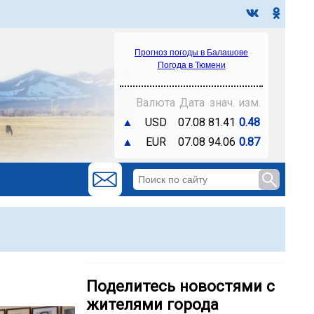
Прогноз погоды в Балашове
Погода в Тюмени
Валюта
Дата
знач.
изм.
▲
USD
07.08
81.41
0.48
▲
EUR
07.08
94.06
0.87
Поделитесь новостями с
жителями города