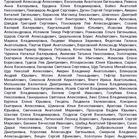
Туровский Александр Алексеевич, Васильева Анастасия Евгеньевна, Ривина
Анна Валерьевна, Бурдина Юлия Владимировна, Бойко Анатолий
Николаевич, Пивоваров Андрей Сергеевич, Дугин Сергей Георгиевич, Аверин
Виталий Евгеньевич, Барахоев Магомед Бекханович, Шевченко Дмитрий
Александрович, Шарипков Олег Викторович, Мошель Ирина Ароновна,
Шведов Григорий Сергеевич, Пономарев Лев Александрович, Созаев
Валерий Валерьевич, Каргалицкий Борис Юльевич, Исакова Ирина
Александровна, Исламов Тимур Рифгатович, Романова Ольга Евгеньевна,
Щаров Сергей Алексадрович, Цирульников Борис Альбертович, Халидова
Марина Владимировна, Людевиг Марина Зариевна, Федотова Галина
Анатольевна, Паутов Юрий Анатольевич, Верховский Александр Маркович,
Пислакова-Паркер Марина Петровна, Кочеткова Татьяна Владимировна,
Чуркина Наталья Валерьевна, Акимова Татьяна Николаевна, Золотарева
Екатерина Александровна, Рачинский Ян Збигневич, Жемкова Елена
Борисовна, Гудков Лев Дмитриевич, Илларионова Юлия Юрьевна, Саранг
Анна Васильевна, Захарова Светлана Сергеевна, Щур Татьяна Михайловна,
Щур Николай Алексеевич, Аверин Владимир Анатольевич, Блинушов
Андрей Юрьевич, Мосин Алексей Геннадьевич, Гефтер Валентин
Михайлович, Симонов Алексей Кириллович, Флиге Ирина Анатольевна,
Мельникова Валентина Дмитриевна, Вититинова Елена Владимировна,
Баженова Светлана Куприяновна, Исаев Сергей Владимирович, Максимов
Сергей Владимирович, Беляев Сергей Иванович, Голубева Елена
Николаевна, Ганнушкина Светлана Алексеевна, Закс Елена Владимировна,
Буртина Елена Юрьевна, Гендель Людмила Залмановна, Кокорина
Екатерина Алексеевна, Шуманов Илья Вячеславович, Арапова Галина
Юрьевна, Свечников Анатолий Мариевич, Прохоров Вадим Юрьевич,
Шахова Елена Владимировна, Подузов Сергей Васильевич, Протасова
Ирина Вячеславовна, Литинский Леонид Борисович, Лукашевский Сергей
Маркович, Бахмин Вячеслав Иванович, Шабад Анатолий Ефимович, Сухих
Дарья Николаевна, Орлов Олег Петрович, Добровольская Анна
Дмитриевна, Королева Александра Евгеньевна, Смирнов Владимир
Александрович, Вицин Сергей Ефимович, Золотухин Борис Андреевич,