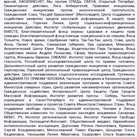
врачей, НАСИЛИЮ.НЕТ, Мы против СПИДа, СВЕЧА, Открытый Петербург,
Гуманитарное действие, Лига Избирателей, Правовая инициатива,
Гражданская инициатива против экологической преступности,
Гражданский Союз, "Хасдей Ерушалаим" (Милосердие), Центр поддержки и
содействия развитию средств массовой информации, В защиту прав
заключенных, Горячая Линия, Центр социально-информационных
инициатив Действие, Институт глобализации и социальных движений,
ВМЕСТЕ, Благотворительный фонд охраны здоровья и защиты прав
граждан, Благотворительный фонд помощи осужденным и их семьям, Фонд
Тольятти, Новое время, Серебряная тайга, Так-Так-Так, центр Сова, центр
Анна, Проект Апрель, Самарская губерния, Эра здоровья, Мемориал,
Аналитический Центр Юрия Левады, Издательство Парк Гагарина, Фонд
содействия имени Андрея Рылькова, Сфера, Уральская правозащитная
группа, Женщины Евразии, СИБАЛЬТ, Институт прав человека, Фонд защиты
гласности, Российский исследовательский центр по правам человека,
Дальневосточный центр развития гражданских инициатив и социального
партнерства, Пермский региональный правозащитный центр, Гражданское
действие, Центр независимых социологических исследований, Сутяжник,
АКАДЕМИЯ ПО ПРАВАМ ЧЕЛОВЕКА, Частное учреждение в Калининграде по
административной поддержке реализации программ и проектов Совета
Министров северных стран, Центр развития некоммерческих организаций,
Гражданское содействие, Интернешнл-Р, Центр Защиты Прав Средств
Массовой Информации, Институт развития прессы - Сибирь, Частное
учреждение в Санкт-Петербурге по административной поддержке
реализации программ и проектов Совета Министров Северных Стран, Фонд
поддержки свободы прессы, Гражданский контроль, Человек и Закон,
Общественная комиссия по сохранению наследия академика Сахарова,
МЕМО. РУ, Институт региональной прессы, Институт Развития Свободы
Информации, Экозащита!-Женсовет, Общественный вердикт, Евразийская
антимонопольная ассоциация, Дзугкоева Регина Николаевна, Кривенко
Сергей Владимирович, Милославский Павел Юрьевич, Шнырова Ольга
Вадимовна, Чанышева Лилия Айратовна, Сидорович Ольга Борисовна,