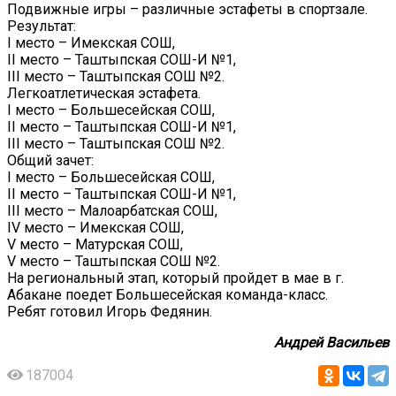
Подвижные игры – различные эстафеты в спортзале.
Результат:
I место – Имекская СОШ,
II место – Таштыпская СОШ-И №1,
III место – Таштыпская СОШ №2.
Легкоатлетическая эстафета.
I место – Большесейская СОШ,
II место – Таштыпская СОШ-И №1,
III место – Таштыпская СОШ №2.
Общий зачет:
I место – Большесейская СОШ,
II место – Таштыпская СОШ-И №1,
III место – Малоарбатская СОШ,
IV место – Имекская СОШ,
V место – Матурская СОШ,
V место – Таштыпская СОШ №2.
На региональный этап, который пройдет в мае в г.
Абакане поедет Большесейская команда-класс.
Ребят готовил Игорь Федянин.
Андрей Васильев
187004