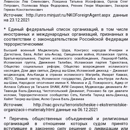
Левинсон Лев Семенович, Локшина Татьяна Иосифовна, Орлов Олег
Петрович, Полякова Мара Федоровна, Резник Генри Маркович, Захаров
Герман Константинович
Источник:
http://unro.minjust.ru/NKOForeignAgent.aspx
данные
на
23.12.2021
* Единый федеральный список организаций, в том числе
иностранных и международных организаций, признанных в
соответствии с законодательством Российской Федерации
террористическими:
Высший военный Маджлисуль Шура, Конгресс народов Ичкерии и
Дагестана, База, Асбат аль-Ансар, Священная война, Исламская группа,
Братья-мусульмане, Партия исламского освобождения, Лашкар-И-Тайба,
Исламская группа, Движение Талибан, Исламская партия Туркестана,
Общество социальных реформ, Общество возрождения исламского
наследия, Дом двух святых, Джунд аш-Шам, Исламский джихад – Джамаат
моджахедов, Аль-Каида в странах исламского Магриба, Имарат Кавказ,
АБТО, Правый сектор, Исламское государство, Джабха аль-Нусра ли-Ахль
аш-Шам, Народное ополчение имени К. Минина и Д. Пожарского, Аджр от
Аллаха Субхану уа Тагьаля SHAM, АУМ Синрике, Муджахеды джамаата Ат-
Тавхида Валь-Джихад, Чистопольский Джамаат, Рохнамо ба суи давлати
исломи, Террористическое сообщество Сеть, Катиба Таухид валь-Джихад,
Хайят Тахрир аш-Шам, Ахлю Сунна Валь Джамаа
Источник:
http://nac.gov.ru/terroristicheskie-i-ekstremistskie-
organizacii-i-materialy.html
данные на
06.12.2021
* Перечень общественных объединений и религиозных
организаций в отношении которых судом принято
вступившее в законную силу решение о ликвидации или