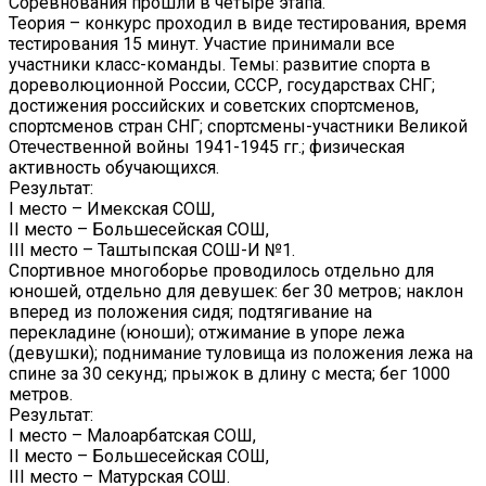
Соревнования прошли в четыре этапа.
Теория – конкурс проходил в виде тестирования, время
тестирования 15 минут. Участие принимали все
участники класс-команды. Темы: развитие спорта в
дореволюционной России, СССР, государствах СНГ;
достижения российских и советских спортсменов,
спортсменов стран СНГ; спортсмены-участники Великой
Отечественной войны 1941-1945 гг.; физическая
активность обучающихся.
Результат:
I место – Имекская СОШ,
II место – Большесейская СОШ,
III место – Таштыпская СОШ-И №1.
Спортивное многоборье проводилось отдельно для
юношей, отдельно для девушек: бег 30 метров; наклон
вперед из положения сидя; подтягивание на
перекладине (юноши); отжимание в упоре лежа
(девушки); поднимание туловища из положения лежа на
спине за 30 секунд; прыжок в длину с места; бег 1000
метров.
Результат:
I место – Малоарбатская СОШ,
II место – Большесейская СОШ,
III место – Матурская СОШ.