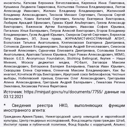
иноагенты, Каткова Вероника Вячеславовна, Карезина Инна Павловна,
Кузьмина Людмила Гавриловна, Костылева Полина Владимировна, Лютов
Александр Иванович, Жилкин Владимир Владимирович, Жилинский
Владимир Александрович, Тихонов Михаил Сергеевич, Пискунов Сергей
Евгеньевич, Ковин Виталий Сергеевич, Кильтау Екатерина Викторовна,
Любарев Аркадий Ефимович, Гурман Юрий Альбертович, Грезев Александр
Викторович, Важенков Артем Валерьевич, Иванова София Юрьевна,
Пигалкин Илья Валерьевич, Петров Алексей Викторович, Егоров Владимир
Владимирович, Гусев Андрей Юрьевич, Смирнов Сергей Сергеевич, Верзилов
Петр Юрьевич, ЗП, Зона права, ЖУРНАЛИСТ-ИНОСТРАННЫЙ АГЕНТ,
Вольтская Татьяна Анатольевна, Клепиковская Екатерина Дмитриевна,
Сотников Даниил Владимирович, Захаров Андрей Вячеславович, Симонов
Евгений Алексеевич, Сурначева Елизавета Дмитриевна, Соловьева Елена
Анатольевна, Арапова Галина Юрьевна, Перл Роман Александрович, МЕМО,
Mason G.E.S. Anonymous Foundation, Stichting Bellingcat, Якутия – Наше
Мнение, Москоу диджитал медиа, РС-Балт, Заговора Максим
Александрович, Ветошкина Валерия Валерьевна, Павлов Иван Юрьевич,
Скворцова Елена Сергеевна, Оленичев Максим Владимирович, Как бы
инагент, Кочетков Игорь Викторович, Иркутский союз библиофилов, Честные
выборы, Нобелевский призыв, Еланчик Олег Александрович, Григорьева
Алина Александровна, Григорьев Андрей Валерьевич , Гималова Регина
Эмилевна, Хисамова Регина Фаритовна
Источник:
https://minjust.gov.ru/ru/documents/7755/
данные на
03.12.2021
* Сведения реестра НКО, выполняющих функции
иностранного агента:
Гражданин.Армия.Право, Нижегородский центр немецкой и европейской
культуры, Центр гендерных исследований, Фонд защиты прав граждан Штаб,
Институт права и публичной политики, Фонд борьбы с коррупцией, Альянс