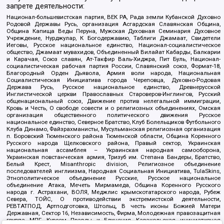
запрете деятельности:
Национал-большевистская партия, ВЕК РА, Рада земли Кубанской Духовно
Родовой Державы Русь, организация Асгардская Славянская Община,
Община Капища Веды Перуна, Мужская Духовная Семинария Духовное
Учреждение, Нурджулар, К Богодержавию, Таблиги Джамаат, Свидетели
Иеговы, Русское национальное единство, Национал-социалистическое
общество, Джамаат мувахидов, Объединенный Вилайат Кабарды, Балкарии
и Карачая, Союз славян, Ат-Такфир Валь-Хиджра, Пит Буль, Национал-
социалистическая рабочая партия России, Славянский союз, Формат-18,
Благородный Орден Дьявола, Армия воли народа, Национальная
Социалистическая Инициатива города Череповца, Духовно-Родовая
Держава Русь, Русское национальное единство, Древнерусской
Инглистической церкви Православных Староверов-Инглингов, Русский
общенациональный союз, Движение против нелегальной иммиграции,
Кровь и Честь, О свободе совести и о религиозных объединениях, Омская
организация общественного политического движения Русское
национальное единство, Северное Братство, Клуб Болельщиков Футбольного
Клуба Динамо, Файзрахманисты, Мусульманская религиозная организация
п. Боровский Тюменского района Тюменской области, Община Коренного
Русского народа Щелковского района, Правый сектор, Украинская
национальная ассамблея – Украинская народная самооборона,
Украинская повстанческая армия, Тризуб им. Степана Бандеры, Братство,
Белый Крест, Misanthropic division, Религиозное объединение
последователей инглиизма, Народная Социальная Инициатива, TulaSkins,
Этнополитическое объединение Русские, Русское национальное
объединение Атака, Мечеть Мирмамеда, Община Коренного Русского
народа г. Астрахани, ВОЛЯ, Меджлис крымскотатарского народа, Рубеж
Севера, ТОЙС, О противодействии экстремистской деятельности,
РЕВТАТПОД, Артподготовка, Штольц, В честь иконы Божией Матери
Державная, Сектор 16, Независимость, Фирма, Молодежная правозащитная
группа МПГ, Курсом Правды и Единения, Каракольская инициативная