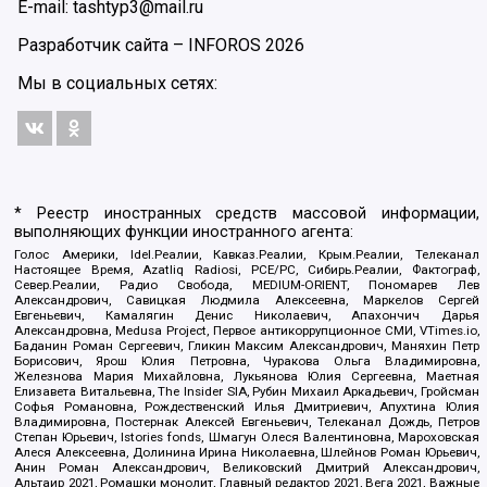
E-mail: tashtyp3@mail.ru
Разработчик сайта –
INFOROS
2026
Мы в социальных сетях:
* Реестр иностранных средств массовой информации,
выполняющих функции иностранного агента:
Голос Америки, Idel.Реалии, Кавказ.Реалии, Крым.Реалии, Телеканал
Настоящее Время, Azatliq Radiosi, PCE/PC, Сибирь.Реалии, Фактограф,
Север.Реалии, Радио Свобода, MEDIUM-ORIENT, Пономарев Лев
Александрович, Савицкая Людмила Алексеевна, Маркелов Сергей
Евгеньевич, Камалягин Денис Николаевич, Апахончич Дарья
Александровна, Medusa Project, Первое антикоррупционное СМИ, VTimes.io,
Баданин Роман Сергеевич, Гликин Максим Александрович, Маняхин Петр
Борисович, Ярош Юлия Петровна, Чуракова Ольга Владимировна,
Железнова Мария Михайловна, Лукьянова Юлия Сергеевна, Маетная
Елизавета Витальевна, The Insider SIA, Рубин Михаил Аркадьевич, Гройсман
Софья Романовна, Рождественский Илья Дмитриевич, Апухтина Юлия
Владимировна, Постернак Алексей Евгеньевич, Телеканал Дождь, Петров
Степан Юрьевич, Istories fonds, Шмагун Олеся Валентиновна, Мароховская
Алеся Алексеевна, Долинина Ирина Николаевна, Шлейнов Роман Юрьевич,
Анин Роман Александрович, Великовский Дмитрий Александрович,
Альтаир 2021, Ромашки монолит, Главный редактор 2021, Вега 2021, Важные