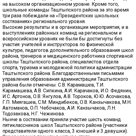
на высоком организационном уровне. Кроме того,
школьные команды Таштыпского района за это время
три раза побеждали на «Президентских школьных
состязаниях» регионального уровня.
Высокие результаты и в организации мероприятия, и в
выступлениях районных команд на региональном и
всероссийском уровнях не были бы достигнуты без
участия: учителей и инструкторов по физической
культуре, педагогов дополнительного образования школ
района, тренеров и медицинского работника спортивной
школы Таштыпского района, специалистов отдела
спорта, туризма и молодежной политики администрации
Таштыпского района. Благодарственными письмами
управления образования администрации Таштыпского
района были отмечены: С.В. Карамашев, Т.И.
Карамашева, А.В. Сипкина, А.И. Карачаков, И.О. Федянин,
И.С. Артонов, О.В. Янгулов, А.В. Тороков, Ю.Ю. Асочакова,
Г.П. Миягашев, С.М. Миндибеков, О.В. Канзычакова, М.Н.
Автоманов, О.П. Чебочаков, А.И. Канзычаков, Л.Н.
Тодозакова, Н.Г. Чежинова.
Нынче в состязании приняли участие шесть команд
пятиклассников школ Таштыпского района (участники
представители одного класса, 3 юношей и 3 девушки).