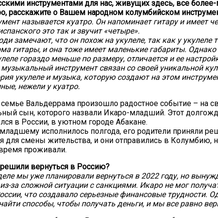
асскими инструментами для нас, живущих здесь, все более
ро, расскажите о Вашем народном колумбийском инструме
умент называется куатро. Он напоминает гитару и имеет ч
испанского это так и звучит «четыре».
ди замечают, что он похож на укулеле, так как у укулеле 
рма гитары, и она тоже имеет маленькие габариты. Однако
улеле гораздо меньше по размеру, отличается и ее настрой
 музыкальный инструмент связан со своей уникальной кул
рия укулеле и музыка, которую создают на этом инструмен
ные, нежели у куатро.
в семье Вальдеррама произошло радостное событие – на с
ьный сын, которого назвали Икаро-младший. Этот долгож
лся в России, в уютном городе Абакане.
младшему исполнилось полгода, его родители приняли реш
 для смены жительства, и они отправились в Колумбию, на
 время проживали.
 решили вернуться в Россию?
еле мы уже планировали вернуться в 2022 году, но выну
 из-за сложной ситуации с санкциями. Икаро не мог получа
оссии, что создавало серьезные финансовые трудности. О
найти способы, чтобы получать деньги, и мы все равно вер