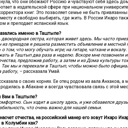
нула, что они обожают Россию и чувствуют себя здесь дом
ботает в издательской сфере при национальном университе
корректора книг. Это позволяет семье не быть привязанны
месту и свободно выбирать, где жить. В России Икаро так
ом и преподает испанский язык.
казались именно в Таштыпе?
ь двоюродная сестра, которая живет здесь. Мы часто приез
ин из приездов я решила разместить объявление в местной 
о том, что могу обучать игре; на гитаре, чатхане и вокалу.
жать в Таштып два раза в неделю. Вскоре мне позвонили и
рчества, предложив работу, а затем и из Дома культуры то
 Так мы и переехали в Таштып, чтобы можно было официа
 работу, –
рассказала Умай.
сказала о своих корнях. Ее отец родом из аала Анхаков, а
 родилась в Абакане и всегда чувствовала связь с этой ме
и Вам в Таштыпе?
комфортно. Сын ходит в школу здесь, и уже обзавелся друзь
табильность, что очень важно для нашей семьи.
, насчет отчества, на российский манер его зовут Икаро Ика
 в Колумбии как?