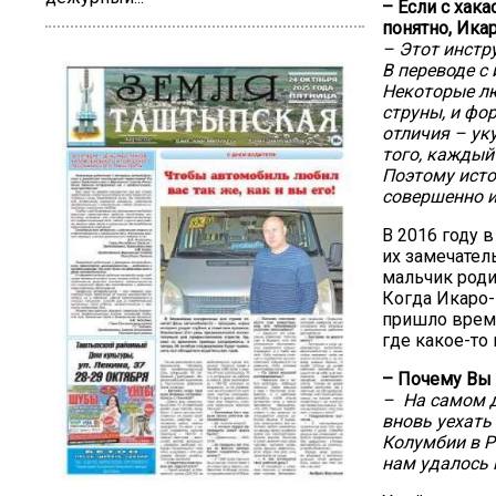
– Если с хак
понятно, Ика
– Этот инстр
В переводе с 
Некоторые лю
струны, и фо
отличия – ук
того, каждый
Поэтому исто
совершенно и
В 2016 году 
их замечател
мальчик роди
Когда Икаро-
пришло время
где какое-то
– Почему Вы
– На самом д
вновь уехать
Колумбии в Р
нам удалось 