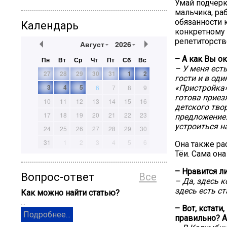
Умай подчерк
мальчика, ра
обязанности 
Календарь
конкретному 
репетиторств
Август
2026
– А как Вы о
Пн
Вт
Ср
Чт
Пт
Сб
Вс
– У меня ест
27
28
29
30
31
1
2
гости и в од
3
4
5
6
7
8
9
«Пристройка» 
готова приез
10
11
12
13
14
15
16
детского тво
17
18
19
20
21
22
23
предложение.
устроиться на
24
25
26
27
28
29
30
31
1
2
3
4
5
6
Она также рас
Тёи. Сама она
– Нравится л
Вопрос-ответ
Все
– Да, здесь 
здесь есть с
Как можно найти статью?
...
– Вот, кстати
Подробнее...
правильно? А