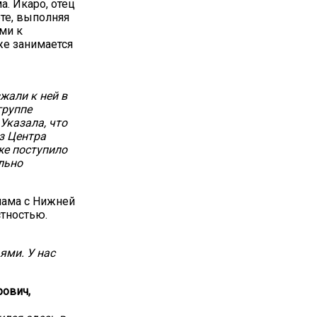
а. Икаро, отец
те, выполняя
ми к
же занимается
жали к ней в
группе
 Указала, что
з Центра
же поступило
льно
 мама с Нижней
стностью.
ями. У нас
рович,