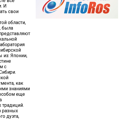
те все
. И
зать свои
ой области,
, была
 представляют
икальной
Лаборатория
сибирской
 из: Японии,
стине
м с
Сибири.
ской
мента, как
оими знаниями
пособом еще
в
 традиций.
з разных
го дуэта,