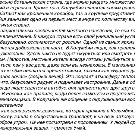
ельно ботаническая страна, где можно увидеть множеств
ий и деревьев. Кроме того, Колумбия славится своим разн
обитают как крошечные колибри, так и крупные представит
ия занимает одно из первых мест в мире по количеству ви
ичья страна.
 национальных особенностей местного населения, то они т
 впечатление. В каждой стране есть свой уникальный укла
безусловно, отличаются от россиян. Одной из самых ярких 
ляется доброжелательность. В Колумбии люди, как правило
ужелюбны. Здесь никто не будет хмуриться или смотреть н
м. Напротив, местные жители всегда готовы улыбнуться и
ться, как у вас дела, даже если вы незнакомы. В магазинах
стью обмениваются приветствиями, такими как «Буэнос ди
уэнос ночас» (добрый вечер). Это создает атмосферу тепло
что, безусловно радует и поднимает настроение. Даже в 
когда люди садятся в автобус, они приветствуют друг друг
. В России, как правило, люди более замкнуты и предпочит
незнакомцами. В Колумбии же общение с окружающими во
ественное.
, как одна русская девчонка, которая прожила в Колумбии 
оскву, зашла в общественный транспорт, и на весь автобус
оброе утро!». На нее посмотрели с подозрением. У людей с
 ненормальная зашла, –
смеется Умай.