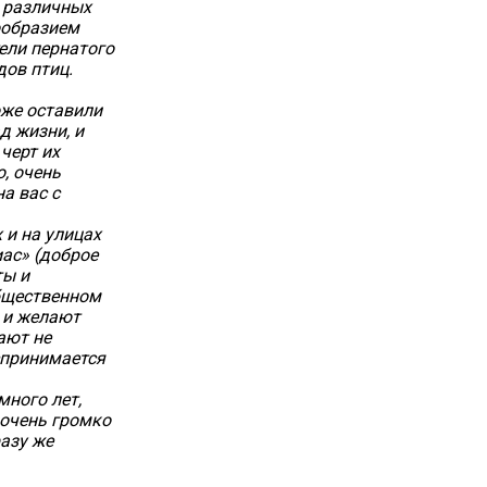
о различных
ообразием
ели пернатого
дов птиц.
оже оставили
д жизни, и
черт их
, очень
а вас с
 и на улицах
ас» (доброе
ты и
общественном
а и желают
ают не
спринимается
много лет,
 очень громко
разу же