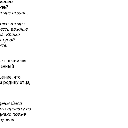
-менее
нте?
етыре струны.
тоже четыре
 есть важные
ка. Кроме
ьтурой.
те,
вет появился
данный
ение, что
 родину отца,
ждены были
ть зарплату из
днако позже
нулись.