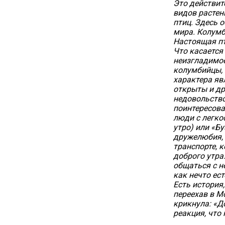
Это действит
видов растен
птиц. Здесь 
мира. Колумб
Настоящая пт
Что касается
неизгладимое
колумбийцы, 
характера яв
открыты и др
недовольство
поинтересова
люди с легко
утро) или «Б
дружелюбия, 
транспорте, 
доброго утра
общаться с 
как нечто ест
Есть история
переехав в М
крикнула: «Д
реакция, что