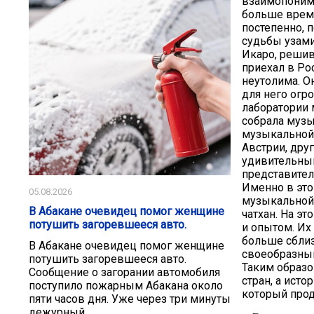
взаимопонима
больше време
постепенно, 
судьбы узами
Икаро, решив
приехал в Ро
неутолима. О
для него огр
лаборатории 
собрала музы
музыкальной 
Австрии, дру
удивительны
представител
Именно в это
05.08.2026
музыкальной 
В Абакане очевидец помог женщине
чатхан. На э
потушить загоревшееся авто.
и опытом. Их
больше сблиз
В Абакане очевидец помог женщине
своеобразный
потушить загоревшееся авто.
Таким образо
Сообщение о загорании автомобиля
стран, а исто
поступило пожарным Абакана около
который прод
пяти часов дня. Уже через три минуты
дежурный...