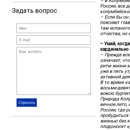
– В Колумбии
России, все 
Задать вопрос
колумбийском
– Если бы он 
поясняет гла
там испаного
отчества, но
– Умай, когд
кардинально 
– Прежде все
означает, что
ритм жизни м
уже в пять у
активной дея
В то время к
восьми-девят
вовсю бурлит
Природа Колу
вечное лето,
России, где 
пробудиться 
жизнью без к
плодоносят к