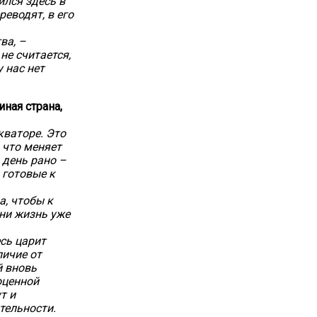
ился здесь в
еводят, в его
ва, –
не считается,
 нас нет
иная страна,
кваторе. Это
, что меняет
 день рано –
 готовые к
а, чтобы к
ени жизнь уже
сь царит
личие от
й вновь
оценной
т и
тельности.