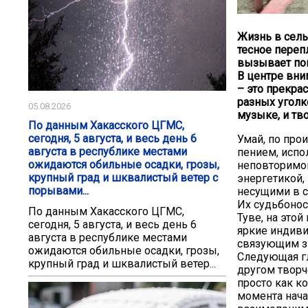
Жизнь в сель
тесное переп
вызывает по
В центре вни
– это прекра
разных уголк
05.08.2026
музыке, и тв
По данным Хакасского ЦГМС,
сегодня, 5 августа, и весь день 6
Умай, по про
августа в республике местами
пением, испо
ожидаются обильные осадки, грозы,
неповторимог
крупный град и шквалистый ветер с
энергетикой,
порывами...
несущими в с
Их судьбонос
По данным Хакасского ЦГМС,
Туве, на это
сегодня, 5 августа, и весь день 6
яркие индиви
августа в республике местами
связующим з
ожидаются обильные осадки, грозы,
Следующая гл
крупный град и шквалистый ветер...
другом творч
просто как к
момента нача