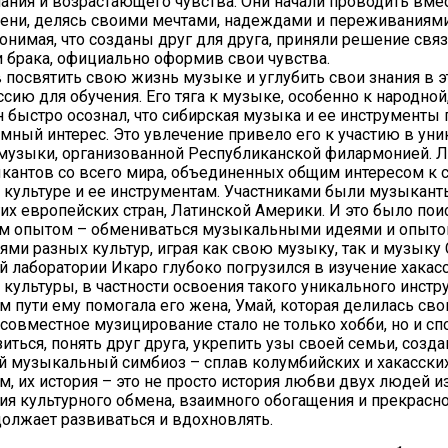
ния и возрастающего чувства. Они начали проводить вмес
ни, делясь своими мечтами, надеждами и переживаниями
понимая, что созданы друг для друга, приняли решение свя
 брака, официально оформив свои чувства.
 посвятить свою жизнь музыке и углубить свои знания в эт
ссию для обучения. Его тяга к музыке, особенно к народной
н быстро осознал, что сибирская музыка и ее инструменты
омный интерес. Это увлечение привело его к участию в ун
музыки, организованной Республиканской филармонией. 
кантов со всего мира, объединенных общим интересом к 
культуре и ее инструментам. Участниками были музыканты
гих европейских стран, Латинской Америки. И это было пои
м опытом – обмениваться музыкальными идеями и опыто
ями разных культур, играя как свою музыку, так и музыку 
й лаборатории Икаро глубоко погрузился в изучение хакас
культуры, в частности освоения такого уникального инстру
том пути ему помогала его жена, Умай, которая делилась св
 совместное музицирование стало не только хобби, но и с
иться, понять друг друга, укрепить узы своей семьи, созда
 музыкальный симбиоз – сплав колумбийских и хакасских
м, их история – это не просто история любви двух людей и
рия культурного обмена, взаимного обогащения и прекрасно
олжает развиваться и вдохновлять.