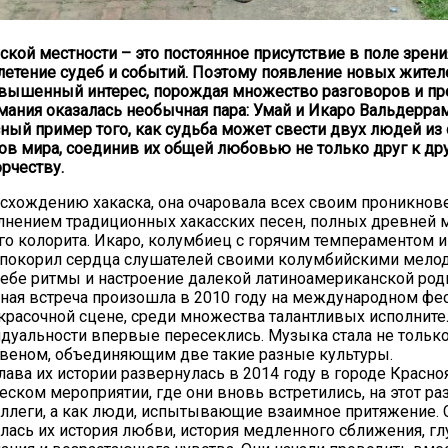
ской местности – это постоянное присутствие в поле зрени
летение судеб и событий. Поэтому появление новых жител
вышенный интерес, порождая множество разговоров и пр
мания оказалась необычная пара: Умай и Икаро Вальдеррам
сный пример того, как судьба может свести двух людей и
ов мира, соединив их общей любовью не только друг к друг
орчеству.
исхождению хакаска, она очаровала всех своим проникно
лнением традиционных хакасских песен, полных древней 
о колорита. Икаро, колумбиец с горячим темпераментом и
 покорил сердца слушателей своими колумбийскими мело
ебе ритмы и настроение далекой латиноамериканской род
ная встреча произошла в 2010 году на международном фе
й красочной сцене, среди множества талантливых исполните
дуальности впервые пересеклись. Музыка стала не только
веном, объединяющим две такие разные культуры.
ава их истории развернулась в 2014 году в городе Красноя
еском мероприятии, где они вновь встретились, на этот ра
оллеги, а как люди, испытывающие взаимное притяжение. С
лась их история любви, история медленного сближения, гл