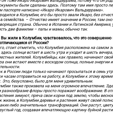
 он тоже Икаро Икарович Вальдеррама, потому что он род
документы были сделаны здесь. Поэтому там имя просто пер
 паспорте написано «Икаро Икарович Вальдеррама».
родился в Колумбии, его бы просто звали Икаро, без отчест
ва семейства.
– Отчество имеет значение в России, там оно 
ворящая страна. Обычно в Испании и Латинской Америке, у
 есть две фамилии – папы и мамы, обычно так
.
а Вы жили в Колумбии, чувствовалось, что это совершенно 
отличающаяся от России?
го, стоит отметить, что Колумбия расположена на самом э
 здесь солнце встает в шесть утра и уходит в шесть вечера
естных жителей. Колумбийцы, как правило, начинают свой
тра они встают вместе с восходом солнца, полные энергии и
тельности.
ак в России люди только начинают просыпаться в семь утр
и часам отправиться на работу, в Колумбии к этому врем
. Это, безусловно, было для меня удивительным.
мбии также произвела на меня огромное впечатление. Зде
 и разнообразие флоры просто поражает воображение. В от
растения зимуют, пряча свои корни под землю, чтобы весно
к жизни, в Колумбии деревья и растения живут своей полн
аких-либо значительных трансформаций. Они растут, цвету
руглый год, создавая впечатляющую картину буйной расти