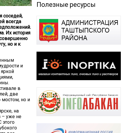
Полезные ресурсы
я соседей,
ей всегда
едположений.
а. Их история
з совершенно
у, но и к
венным
мудрости и
 яркой
диями,
ины.
стивале в
лей, две
 мостом, но и
рске, на
з – уже не
 этого
убокого