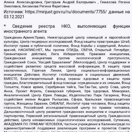
Алина Александровна, Григорьев Андрей Валерьевич , Гималова Регина
Эмилевна, Хисамова Регина Фаритовна
Источник:
https://minjust.gov.ru/ru/documents/7755/
данные на
03.12.2021
* Сведения реестра НКО, выполняющих функции
иностранного агента:
Гражданин.Армия.Право, Нижегородский центр немецкой и европейской
культуры, Центр гендерных исследований, Фонд защиты прав граждан Штаб,
Институт права и публичной политики, Фонд борьбы с коррупцией, Альянс
врачей, НАСИЛИЮ.НЕТ, Мы против СПИДа, СВЕЧА, Открытый Петербург,
Гуманитарное действие, Лига Избирателей, Правовая инициатива,
Гражданская инициатива против экологической преступности,
Гражданский Союз, "Хасдей Ерушалаим" (Милосердие), Центр поддержки и
содействия развитию средств массовой информации, В защиту прав
заключенных, Горячая Линия, Центр социально-информационных
инициатив Действие, Институт глобализации и социальных движений,
ВМЕСТЕ, Благотворительный фонд охраны здоровья и защиты прав
граждан, Благотворительный фонд помощи осужденным и их семьям, Фонд
Тольятти, Новое время, Серебряная тайга, Так-Так-Так, центр Сова, центр
Анна, Проект Апрель, Самарская губерния, Эра здоровья, Мемориал,
Аналитический Центр Юрия Левады, Издательство Парк Гагарина, Фонд
содействия имени Андрея Рылькова, Сфера, Уральская правозащитная
группа, Женщины Евразии, СИБАЛЬТ, Институт прав человека, Фонд защиты
гласности, Российский исследовательский центр по правам человека,
Дальневосточный центр развития гражданских инициатив и социального
партнерства, Пермский региональный правозащитный центр, Гражданское
действие, Центр независимых социологических исследований, Сутяжник,
АКАДЕМИЯ ПО ПРАВАМ ЧЕЛОВЕКА, Частное учреждение в Калининграде по
административной поддержке реализации программ и проектов Совета