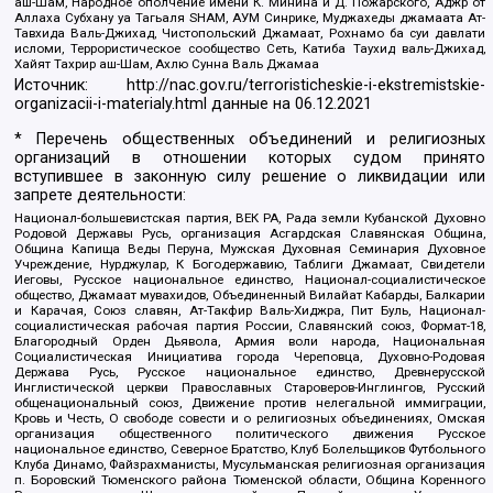
аш-Шам, Народное ополчение имени К. Минина и Д. Пожарского, Аджр от
Аллаха Субхану уа Тагьаля SHAM, АУМ Синрике, Муджахеды джамаата Ат-
Тавхида Валь-Джихад, Чистопольский Джамаат, Рохнамо ба суи давлати
исломи, Террористическое сообщество Сеть, Катиба Таухид валь-Джихад,
Хайят Тахрир аш-Шам, Ахлю Сунна Валь Джамаа
Источник:
http://nac.gov.ru/terroristicheskie-i-ekstremistskie-
organizacii-i-materialy.html
данные на
06.12.2021
* Перечень общественных объединений и религиозных
организаций в отношении которых судом принято
вступившее в законную силу решение о ликвидации или
запрете деятельности:
Национал-большевистская партия, ВЕК РА, Рада земли Кубанской Духовно
Родовой Державы Русь, организация Асгардская Славянская Община,
Община Капища Веды Перуна, Мужская Духовная Семинария Духовное
Учреждение, Нурджулар, К Богодержавию, Таблиги Джамаат, Свидетели
Иеговы, Русское национальное единство, Национал-социалистическое
общество, Джамаат мувахидов, Объединенный Вилайат Кабарды, Балкарии
и Карачая, Союз славян, Ат-Такфир Валь-Хиджра, Пит Буль, Национал-
социалистическая рабочая партия России, Славянский союз, Формат-18,
Благородный Орден Дьявола, Армия воли народа, Национальная
Социалистическая Инициатива города Череповца, Духовно-Родовая
Держава Русь, Русское национальное единство, Древнерусской
Инглистической церкви Православных Староверов-Инглингов, Русский
общенациональный союз, Движение против нелегальной иммиграции,
Кровь и Честь, О свободе совести и о религиозных объединениях, Омская
организация общественного политического движения Русское
национальное единство, Северное Братство, Клуб Болельщиков Футбольного
Клуба Динамо, Файзрахманисты, Мусульманская религиозная организация
п. Боровский Тюменского района Тюменской области, Община Коренного