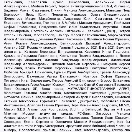
Евгеньевич, Камалягин Денис Николаевич, Апахончич Дарья
Александровна, Medusa Project, Первое антикоррупционное СМИ, VTimes.io,
Баданин Роман Сергеевич, Гликин Максим Александрович, Маняхин Петр
Борисович, Ярош Юлия Петровна, Чуракова Ольга Владимировна,
Железнова Мария Михайловна, Лукьянова Юлия Сергеевна, Маетная
Елизавета Витальевна, The Insider SIA, Рубин Михаил Аркадьевич, Гройсман
Софья Романовна, Рождественский Илья Дмитриевич, Апухтина Юлия
Владимировна, Постернак Алексей Евгеньевич, Телеканал Дождь, Петров
Степан Юрьевич, Istories fonds, Шмагун Олеся Валентиновна, Мароховская
Алеся Алексеевна, Долинина Ирина Николаевна, Шлейнов Роман Юрьевич,
Анин Роман Александрович, Великовский Дмитрий Александрович,
Альтаир 2021, Ромашки монолит, Главный редактор 2021, Вега 2021, Важные
иноагенты, Каткова Вероника Вячеславовна, Карезина Инна Павловна,
Кузьмина Людмила Гавриловна, Костылева Полина Владимировна, Лютов
Александр Иванович, Жилкин Владимир Владимирович, Жилинский
Владимир Александрович, Тихонов Михаил Сергеевич, Пискунов Сергей
Евгеньевич, Ковин Виталий Сергеевич, Кильтау Екатерина Викторовна,
Любарев Аркадий Ефимович, Гурман Юрий Альбертович, Грезев Александр
Викторович, Важенков Артем Валерьевич, Иванова София Юрьевна,
Пигалкин Илья Валерьевич, Петров Алексей Викторович, Егоров Владимир
Владимирович, Гусев Андрей Юрьевич, Смирнов Сергей Сергеевич, Верзилов
Петр Юрьевич, ЗП, Зона права, ЖУРНАЛИСТ-ИНОСТРАННЫЙ АГЕНТ,
Вольтская Татьяна Анатольевна, Клепиковская Екатерина Дмитриевна,
Сотников Даниил Владимирович, Захаров Андрей Вячеславович, Симонов
Евгений Алексеевич, Сурначева Елизавета Дмитриевна, Соловьева Елена
Анатольевна, Арапова Галина Юрьевна, Перл Роман Александрович, МЕМО,
Mason G.E.S. Anonymous Foundation, Stichting Bellingcat, Якутия – Наше
Мнение, Москоу диджитал медиа, РС-Балт, Заговора Максим
Александрович, Ветошкина Валерия Валерьевна, Павлов Иван Юрьевич,
Скворцова Елена Сергеевна, Оленичев Максим Владимирович, Как бы
инагент, Кочетков Игорь Викторович, Иркутский союз библиофилов, Честные
выборы, Нобелевский призыв, Еланчик Олег Александрович, Григорьева