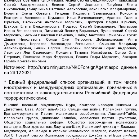
Баженова Светлана Куприяновна, Исаев Сергей Владимирович, Максимов
Сергей Владимирович, Беляев Сергей Иванович, Голубева Елена
Николаевна, Ганнушкина Светлана Алексеевна, Закс Елена Владимировна,
Буртина Елена Юрьевна, Гендель Людмила Залмановна, Кокорина
Екатерина Алексеевна, Шуманов Илья Вячеславович, Арапова Галина
Юрьевна, Свечников Анатолий Мариевич, Прохоров Вадим Юрьевич,
Шахова Елена Владимировна, Подузов Сергей Васильевич, Протасова
Ирина Вячеславовна, Литинский Леонид Борисович, Лукашевский Сергей
Маркович, Бахмин Вячеслав Иванович, Шабад Анатолий Ефимович, Сухих
Дарья Николаевна, Орлов Олег Петрович, Добровольская Анна
Дмитриевна, Королева Александра Евгеньевна, Смирнов Владимир
Александрович, Вицин Сергей Ефимович, Золотухин Борис Андреевич,
Левинсон Лев Семенович, Локшина Татьяна Иосифовна, Орлов Олег
Петрович, Полякова Мара Федоровна, Резник Генри Маркович, Захаров
Герман Константинович
Источник:
http://unro.minjust.ru/NKOForeignAgent.aspx
данные
на
23.12.2021
* Единый федеральный список организаций, в том числе
иностранных и международных организаций, признанных в
соответствии с законодательством Российской Федерации
террористическими:
Высший военный Маджлисуль Шура, Конгресс народов Ичкерии и
Дагестана, База, Асбат аль-Ансар, Священная война, Исламская группа,
Братья-мусульмане, Партия исламского освобождения, Лашкар-И-Тайба,
Исламская группа, Движение Талибан, Исламская партия Туркестана,
Общество социальных реформ, Общество возрождения исламского
наследия, Дом двух святых, Джунд аш-Шам, Исламский джихад – Джамаат
моджахедов, Аль-Каида в странах исламского Магриба, Имарат Кавказ,
АБТО, Правый сектор, Исламское государство, Джабха аль-Нусра ли-Ахль