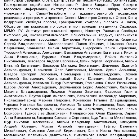
Министров северных стран, Центр развития некоммерческих организаций,
Гражданское содействие, Интернешнл-Р, Центр Защиты Прав Средств
Массовой Информации, Институт развития прессы - Сибирь, Частное
учреждение в Санкт-Петербурге по административной поддержке
реализации программ и проектов Совета Министров Северных Стран, Фонд
поддержки свободы прессы, Гражданский контроль, Человек и Закон,
Общественная комиссия по сохранению наследия академика Сахарова,
МЕМО. РУ, Институт региональной прессы, Институт Развития Свободы
Информации, Экозащита!-Женсовет, Общественный вердикт, Евразийская
антимонопольная ассоциация, Дзугкоева Регина Николаевна, Кривенко
Сергей Владимирович, Милославский Павел Юрьевич, Шнырова Ольга
Вадимовна, Чанышева Лилия Айратовна, Сидорович Ольга Борисовна,
Туровский Александр Алексеевич, Васильева Анастасия Евгеньевна, Ривина
Анна Валерьевна, Бурдина Юлия Владимировна, Бойко Анатолий
Николаевич, Пивоваров Андрей Сергеевич, Дугин Сергей Георгиевич, Аверин
Виталий Евгеньевич, Барахоев Магомед Бекханович, Шевченко Дмитрий
Александрович, Шарипков Олег Викторович, Мошель Ирина Ароновна,
Шведов Григорий Сергеевич, Пономарев Лев Александрович, Созаев
Валерий Валерьевич, Каргалицкий Борис Юльевич, Исакова Ирина
Александровна, Исламов Тимур Рифгатович, Романова Ольга Евгеньевна,
Щаров Сергей Алексадрович, Цирульников Борис Альбертович, Халидова
Марина Владимировна, Людевиг Марина Зариевна, Федотова Галина
Анатольевна, Паутов Юрий Анатольевич, Верховский Александр Маркович,
Пислакова-Паркер Марина Петровна, Кочеткова Татьяна Владимировна,
Чуркина Наталья Валерьевна, Акимова Татьяна Николаевна, Золотарева
Екатерина Александровна, Рачинский Ян Збигневич, Жемкова Елена
Борисовна, Гудков Лев Дмитриевич, Илларионова Юлия Юрьевна, Саранг
Анна Васильевна, Захарова Светлана Сергеевна, Щур Татьяна Михайловна,
Щур Николай Алексеевич, Аверин Владимир Анатольевич, Блинушов
Андрей Юрьевич, Мосин Алексей Геннадьевич, Гефтер Валентин
Михайлович, Симонов Алексей Кириллович, Флиге Ирина Анатольевна,
Мельникова Валентина Дмитриевна, Вититинова Елена Владимировна,