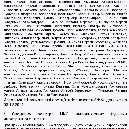
Анин Роман Александрович, Великовский Дмитрий Александрович,
Альтаир 2021, Ромашки монолит, Главный редактор 2021, Вега 2021, Важные
иноагенты, Каткова Вероника Вячеславовна, Карезина Инна Павловна,
Кузьмина Людмила Гавриловна, Костылева Полина Владимировна, Лютов
Александр Иванович, Жилкин Владимир Владимирович, Жилинский
Владимир Александрович, Тихонов Михаил Сергеевич, Пискунов Сергей
Евгеньевич, Ковин Виталий Сергеевич, Кильтау Екатерина Викторовна,
Любарев Аркадий Ефимович, Гурман Юрий Альбертович, Грезев Александр
Викторович, Важенков Артем Валерьевич, Иванова София Юрьевна,
Пигалкин Илья Валерьевич, Петров Алексей Викторович, Егоров Владимир
Владимирович, Гусев Андрей Юрьевич, Смирнов Сергей Сергеевич, Верзилов
Петр Юрьевич, ЗП, Зона права, ЖУРНАЛИСТ-ИНОСТРАННЫЙ АГЕНТ,
Вольтская Татьяна Анатольевна, Клепиковская Екатерина Дмитриевна,
Сотников Даниил Владимирович, Захаров Андрей Вячеславович, Симонов
Евгений Алексеевич, Сурначева Елизавета Дмитриевна, Соловьева Елена
Анатольевна, Арапова Галина Юрьевна, Перл Роман Александрович, МЕМО,
Mason G.E.S. Anonymous Foundation, Stichting Bellingcat, Якутия – Наше
Мнение, Москоу диджитал медиа, РС-Балт, Заговора Максим
Александрович, Ветошкина Валерия Валерьевна, Павлов Иван Юрьевич,
Скворцова Елена Сергеевна, Оленичев Максим Владимирович, Как бы
инагент, Кочетков Игорь Викторович, Иркутский союз библиофилов, Честные
выборы, Нобелевский призыв, Еланчик Олег Александрович, Григорьева
Алина Александровна, Григорьев Андрей Валерьевич , Гималова Регина
Эмилевна, Хисамова Регина Фаритовна
Источник:
https://minjust.gov.ru/ru/documents/7755/
данные на
03.12.2021
* Сведения реестра НКО, выполняющих функции
иностранного агента:
Гражданин.Армия.Право, Нижегородский центр немецкой и европейской