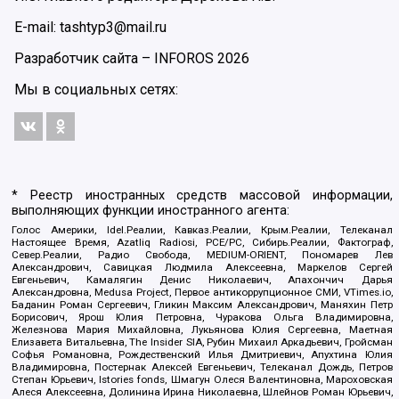
E-mail: tashtyp3@mail.ru
Разработчик сайта –
INFOROS
2026
Мы в социальных сетях:
* Реестр иностранных средств массовой информации,
выполняющих функции иностранного агента:
Голос Америки, Idel.Реалии, Кавказ.Реалии, Крым.Реалии, Телеканал
Настоящее Время, Azatliq Radiosi, PCE/PC, Сибирь.Реалии, Фактограф,
Север.Реалии, Радио Свобода, MEDIUM-ORIENT, Пономарев Лев
Александрович, Савицкая Людмила Алексеевна, Маркелов Сергей
Евгеньевич, Камалягин Денис Николаевич, Апахончич Дарья
Александровна, Medusa Project, Первое антикоррупционное СМИ, VTimes.io,
Баданин Роман Сергеевич, Гликин Максим Александрович, Маняхин Петр
Борисович, Ярош Юлия Петровна, Чуракова Ольга Владимировна,
Железнова Мария Михайловна, Лукьянова Юлия Сергеевна, Маетная
Елизавета Витальевна, The Insider SIA, Рубин Михаил Аркадьевич, Гройсман
Софья Романовна, Рождественский Илья Дмитриевич, Апухтина Юлия
Владимировна, Постернак Алексей Евгеньевич, Телеканал Дождь, Петров
Степан Юрьевич, Istories fonds, Шмагун Олеся Валентиновна, Мароховская
Алеся Алексеевна, Долинина Ирина Николаевна, Шлейнов Роман Юрьевич,