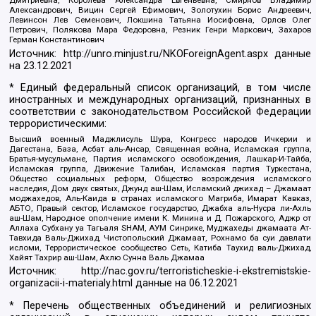
Дмитриевна, Королева Александра Евгеньевна, Смирнов Владимир
Александрович, Вицин Сергей Ефимович, Золотухин Борис Андреевич,
Левинсон Лев Семенович, Локшина Татьяна Иосифовна, Орлов Олег
Петрович, Полякова Мара Федоровна, Резник Генри Маркович, Захаров
Герман Константинович
Источник:
http://unro.minjust.ru/NKOForeignAgent.aspx
данные
на
23.12.2021
* Единый федеральный список организаций, в том числе
иностранных и международных организаций, признанных в
соответствии с законодательством Российской Федерации
террористическими:
Высший военный Маджлисуль Шура, Конгресс народов Ичкерии и
Дагестана, База, Асбат аль-Ансар, Священная война, Исламская группа,
Братья-мусульмане, Партия исламского освобождения, Лашкар-И-Тайба,
Исламская группа, Движение Талибан, Исламская партия Туркестана,
Общество социальных реформ, Общество возрождения исламского
наследия, Дом двух святых, Джунд аш-Шам, Исламский джихад – Джамаат
моджахедов, Аль-Каида в странах исламского Магриба, Имарат Кавказ,
АБТО, Правый сектор, Исламское государство, Джабха аль-Нусра ли-Ахль
аш-Шам, Народное ополчение имени К. Минина и Д. Пожарского, Аджр от
Аллаха Субхану уа Тагьаля SHAM, АУМ Синрике, Муджахеды джамаата Ат-
Тавхида Валь-Джихад, Чистопольский Джамаат, Рохнамо ба суи давлати
исломи, Террористическое сообщество Сеть, Катиба Таухид валь-Джихад,
Хайят Тахрир аш-Шам, Ахлю Сунна Валь Джамаа
Источник:
http://nac.gov.ru/terroristicheskie-i-ekstremistskie-
organizacii-i-materialy.html
данные на
06.12.2021
* Перечень общественных объединений и религиозных