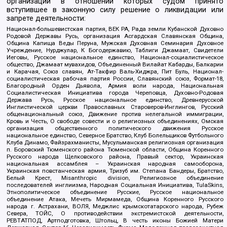
организаций в отношении которых судом принято
вступившее в законную силу решение о ликвидации или
запрете деятельности:
Национал-большевистская партия, ВЕК РА, Рада земли Кубанской Духовно
Родовой Державы Русь, организация Асгардская Славянская Община,
Община Капища Веды Перуна, Мужская Духовная Семинария Духовное
Учреждение, Нурджулар, К Богодержавию, Таблиги Джамаат, Свидетели
Иеговы, Русское национальное единство, Национал-социалистическое
общество, Джамаат мувахидов, Объединенный Вилайат Кабарды, Балкарии
и Карачая, Союз славян, Ат-Такфир Валь-Хиджра, Пит Буль, Национал-
социалистическая рабочая партия России, Славянский союз, Формат-18,
Благородный Орден Дьявола, Армия воли народа, Национальная
Социалистическая Инициатива города Череповца, Духовно-Родовая
Держава Русь, Русское национальное единство, Древнерусской
Инглистической церкви Православных Староверов-Инглингов, Русский
общенациональный союз, Движение против нелегальной иммиграции,
Кровь и Честь, О свободе совести и о религиозных объединениях, Омская
организация общественного политического движения Русское
национальное единство, Северное Братство, Клуб Болельщиков Футбольного
Клуба Динамо, Файзрахманисты, Мусульманская религиозная организация
п. Боровский Тюменского района Тюменской области, Община Коренного
Русского народа Щелковского района, Правый сектор, Украинская
национальная ассамблея – Украинская народная самооборона,
Украинская повстанческая армия, Тризуб им. Степана Бандеры, Братство,
Белый Крест, Misanthropic division, Религиозное объединение
последователей инглиизма, Народная Социальная Инициатива, TulaSkins,
Этнополитическое объединение Русские, Русское национальное
объединение Атака, Мечеть Мирмамеда, Община Коренного Русского
народа г. Астрахани, ВОЛЯ, Меджлис крымскотатарского народа, Рубеж
Севера, ТОЙС, О противодействии экстремистской деятельности,
РЕВТАТПОД, Артподготовка, Штольц, В честь иконы Божией Матери