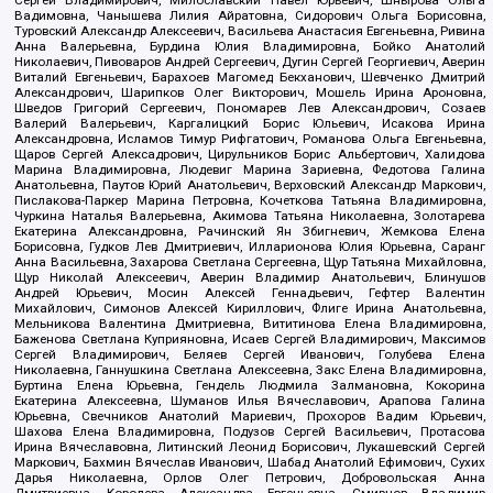
Сергей Владимирович, Милославский Павел Юрьевич, Шнырова Ольга
Вадимовна, Чанышева Лилия Айратовна, Сидорович Ольга Борисовна,
Туровский Александр Алексеевич, Васильева Анастасия Евгеньевна, Ривина
Анна Валерьевна, Бурдина Юлия Владимировна, Бойко Анатолий
Николаевич, Пивоваров Андрей Сергеевич, Дугин Сергей Георгиевич, Аверин
Виталий Евгеньевич, Барахоев Магомед Бекханович, Шевченко Дмитрий
Александрович, Шарипков Олег Викторович, Мошель Ирина Ароновна,
Шведов Григорий Сергеевич, Пономарев Лев Александрович, Созаев
Валерий Валерьевич, Каргалицкий Борис Юльевич, Исакова Ирина
Александровна, Исламов Тимур Рифгатович, Романова Ольга Евгеньевна,
Щаров Сергей Алексадрович, Цирульников Борис Альбертович, Халидова
Марина Владимировна, Людевиг Марина Зариевна, Федотова Галина
Анатольевна, Паутов Юрий Анатольевич, Верховский Александр Маркович,
Пислакова-Паркер Марина Петровна, Кочеткова Татьяна Владимировна,
Чуркина Наталья Валерьевна, Акимова Татьяна Николаевна, Золотарева
Екатерина Александровна, Рачинский Ян Збигневич, Жемкова Елена
Борисовна, Гудков Лев Дмитриевич, Илларионова Юлия Юрьевна, Саранг
Анна Васильевна, Захарова Светлана Сергеевна, Щур Татьяна Михайловна,
Щур Николай Алексеевич, Аверин Владимир Анатольевич, Блинушов
Андрей Юрьевич, Мосин Алексей Геннадьевич, Гефтер Валентин
Михайлович, Симонов Алексей Кириллович, Флиге Ирина Анатольевна,
Мельникова Валентина Дмитриевна, Вититинова Елена Владимировна,
Баженова Светлана Куприяновна, Исаев Сергей Владимирович, Максимов
Сергей Владимирович, Беляев Сергей Иванович, Голубева Елена
Николаевна, Ганнушкина Светлана Алексеевна, Закс Елена Владимировна,
Буртина Елена Юрьевна, Гендель Людмила Залмановна, Кокорина
Екатерина Алексеевна, Шуманов Илья Вячеславович, Арапова Галина
Юрьевна, Свечников Анатолий Мариевич, Прохоров Вадим Юрьевич,
Шахова Елена Владимировна, Подузов Сергей Васильевич, Протасова
Ирина Вячеславовна, Литинский Леонид Борисович, Лукашевский Сергей
Маркович, Бахмин Вячеслав Иванович, Шабад Анатолий Ефимович, Сухих
Дарья Николаевна, Орлов Олег Петрович, Добровольская Анна