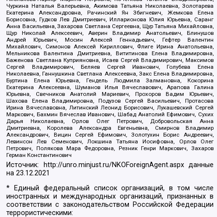
Чуркина Наталья Валерьевна, Акимова Татьяна Николаевна, Золотарева
Екатерина Александровна, Рачинский Ян Збигневич, Жемкова Елена
Борисовна, Гудков Лев Дмитриевич, Илларионова Юлия Юрьевна, Саранг
Анна Васильевна, Захарова Светлана Сергеевна, Щур Татьяна Михайловна,
Щур Николай Алексеевич, Аверин Владимир Анатольевич, Блинушов
Андрей Юрьевич, Мосин Алексей Геннадьевич, Гефтер Валентин
Михайлович, Симонов Алексей Кириллович, Флиге Ирина Анатольевна,
Мельникова Валентина Дмитриевна, Вититинова Елена Владимировна,
Баженова Светлана Куприяновна, Исаев Сергей Владимирович, Максимов
Сергей Владимирович, Беляев Сергей Иванович, Голубева Елена
Николаевна, Ганнушкина Светлана Алексеевна, Закс Елена Владимировна,
Буртина Елена Юрьевна, Гендель Людмила Залмановна, Кокорина
Екатерина Алексеевна, Шуманов Илья Вячеславович, Арапова Галина
Юрьевна, Свечников Анатолий Мариевич, Прохоров Вадим Юрьевич,
Шахова Елена Владимировна, Подузов Сергей Васильевич, Протасова
Ирина Вячеславовна, Литинский Леонид Борисович, Лукашевский Сергей
Маркович, Бахмин Вячеслав Иванович, Шабад Анатолий Ефимович, Сухих
Дарья Николаевна, Орлов Олег Петрович, Добровольская Анна
Дмитриевна, Королева Александра Евгеньевна, Смирнов Владимир
Александрович, Вицин Сергей Ефимович, Золотухин Борис Андреевич,
Левинсон Лев Семенович, Локшина Татьяна Иосифовна, Орлов Олег
Петрович, Полякова Мара Федоровна, Резник Генри Маркович, Захаров
Герман Константинович
Источник:
http://unro.minjust.ru/NKOForeignAgent.aspx
данные
на
23.12.2021
* Единый федеральный список организаций, в том числе
иностранных и международных организаций, признанных в
соответствии с законодательством Российской Федерации
террористическими: