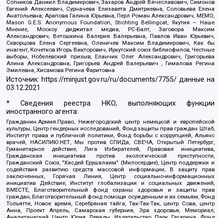
Сотников Даниил Владимирович, Захаров Андрей Вячеславович, Симонов
Евгений Алексеевич, Сурначева Елизавета Дмитриевна, Соловьева Елена
Анатольевна, Арапова Галина Юрьевна, Перл Роман Александрович, МЕМО,
Mason G.E.S. Anonymous Foundation, Stichting Bellingcat, Якутия – Наше
Мнение, Москоу диджитал медиа, РС-Балт, Заговора Максим
Александрович, Ветошкина Валерия Валерьевна, Павлов Иван Юрьевич,
Скворцова Елена Сергеевна, Оленичев Максим Владимирович, Как бы
инагент, Кочетков Игорь Викторович, Иркутский союз библиофилов, Честные
выборы, Нобелевский призыв, Еланчик Олег Александрович, Григорьева
Алина Александровна, Григорьев Андрей Валерьевич , Гималова Регина
Эмилевна, Хисамова Регина Фаритовна
Источник:
https://minjust.gov.ru/ru/documents/7755/
данные на
03.12.2021
* Сведения реестра НКО, выполняющих функции
иностранного агента:
Гражданин.Армия.Право, Нижегородский центр немецкой и европейской
культуры, Центр гендерных исследований, Фонд защиты прав граждан Штаб,
Институт права и публичной политики, Фонд борьбы с коррупцией, Альянс
врачей, НАСИЛИЮ.НЕТ, Мы против СПИДа, СВЕЧА, Открытый Петербург,
Гуманитарное действие, Лига Избирателей, Правовая инициатива,
Гражданская инициатива против экологической преступности,
Гражданский Союз, "Хасдей Ерушалаим" (Милосердие), Центр поддержки и
содействия развитию средств массовой информации, В защиту прав
заключенных, Горячая Линия, Центр социально-информационных
инициатив Действие, Институт глобализации и социальных движений,
ВМЕСТЕ, Благотворительный фонд охраны здоровья и защиты прав
граждан, Благотворительный фонд помощи осужденным и их семьям, Фонд
Тольятти, Новое время, Серебряная тайга, Так-Так-Так, центр Сова, центр
Анна, Проект Апрель, Самарская губерния, Эра здоровья, Мемориал,
Аналитический Центр Юрия Левады, Издательство Парк Гагарина, Фонд