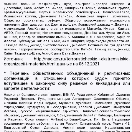
Высший военный Маджлисуль Шура, Конгресс народов Ичкерии и
Дагестана, База, Асбат аль-Ансар, Священная война, Исламская группа,
Братья-мусульмане, Партия исламского освобождения, Лашкар-И-Тайба,
Исламская группа, Движение Талибан, Исламская партия Туркестана,
Общество социальных реформ, Общество возрождения исламского
наследия, Дом двух святых, Джунд аш-Шам, Исламский джихад – Джамаат
моджахедов, Аль-Каида в странах исламского Магриба, Имарат Кавказ,
АБТО, Правый сектор, Исламское государство, Джабха аль-Нусра ли-Ахль
аш-Шам, Народное ополчение имени К. Минина и Д. Пожарского, Аджр от
Аллаха Субхану уа Тагьаля SHAM, АУМ Синрике, Муджахеды джамаата Ат-
Тавхида Валь-Джихад, Чистопольский Джамаат, Рохнамо ба суи давлати
исломи, Террористическое сообщество Сеть, Катиба Таухид валь-Джихад,
Хайят Тахрир аш-Шам, Ахлю Сунна Валь Джамаа
Источник:
http://nac.gov.ru/terroristicheskie-i-ekstremistskie-
organizacii-i-materialy.html
данные на
06.12.2021
* Перечень общественных объединений и религиозных
организаций в отношении которых судом принято
вступившее в законную силу решение о ликвидации или
запрете деятельности:
Национал-большевистская партия, ВЕК РА, Рада земли Кубанской Духовно
Родовой Державы Русь, организация Асгардская Славянская Община,
Община Капища Веды Перуна, Мужская Духовная Семинария Духовное
Учреждение, Нурджулар, К Богодержавию, Таблиги Джамаат, Свидетели
Иеговы, Русское национальное единство, Национал-социалистическое
общество, Джамаат мувахидов, Объединенный Вилайат Кабарды, Балкарии
и Карачая, Союз славян, Ат-Такфир Валь-Хиджра, Пит Буль, Национал-
социалистическая рабочая партия России, Славянский союз, Формат-18,
Благородный Орден Дьявола, Армия воли народа, Национальная
Социалистическая Инициатива города Череповца, Духовно-Родовая