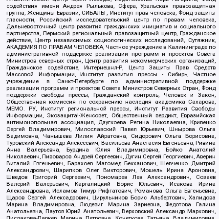
содействия имени Андрея Рылькова, Сфера, Уральская правозащитная
группа, Женщины Евразии, СИБАЛЬТ, Институт прав человека, Фонд защиты
гласности, Российский исследовательский центр по правам человека,
Дальневосточный центр развития гражданских инициатив и социального
партнерства, Пермский региональный правозащитный центр, Гражданское
действие, Центр независимых социологических исследований, Сутяжник,
АКАДЕМИЯ ПО ПРАВАМ ЧЕЛОВЕКА, Частное учреждение в Калининграде по
административной поддержке реализации программ и проектов Совета
Министров северных стран, Центр развития некоммерческих организаций,
Гражданское содействие, Интернешнл-Р, Центр Защиты Прав Средств
Массовой Информации, Институт развития прессы - Сибирь, Частное
учреждение в Санкт-Петербурге по административной поддержке
реализации программ и проектов Совета Министров Северных Стран, Фонд
поддержки свободы прессы, Гражданский контроль, Человек и Закон,
Общественная комиссия по сохранению наследия академика Сахарова,
МЕМО. РУ, Институт региональной прессы, Институт Развития Свободы
Информации, Экозащита!-Женсовет, Общественный вердикт, Евразийская
антимонопольная ассоциация, Дзугкоева Регина Николаевна, Кривенко
Сергей Владимирович, Милославский Павел Юрьевич, Шнырова Ольга
Вадимовна, Чанышева Лилия Айратовна, Сидорович Ольга Борисовна,
Туровский Александр Алексеевич, Васильева Анастасия Евгеньевна, Ривина
Анна Валерьевна, Бурдина Юлия Владимировна, Бойко Анатолий
Николаевич, Пивоваров Андрей Сергеевич, Дугин Сергей Георгиевич, Аверин
Виталий Евгеньевич, Барахоев Магомед Бекханович, Шевченко Дмитрий
Александрович, Шарипков Олег Викторович, Мошель Ирина Ароновна,
Шведов Григорий Сергеевич, Пономарев Лев Александрович, Созаев
Валерий Валерьевич, Каргалицкий Борис Юльевич, Исакова Ирина
Александровна, Исламов Тимур Рифгатович, Романова Ольга Евгеньевна,
Щаров Сергей Алексадрович, Цирульников Борис Альбертович, Халидова
Марина Владимировна, Людевиг Марина Зариевна, Федотова Галина
Анатольевна, Паутов Юрий Анатольевич, Верховский Александр Маркович,
Пислакова-Паркер Марина Петровна, Кочеткова Татьяна Владимировна,