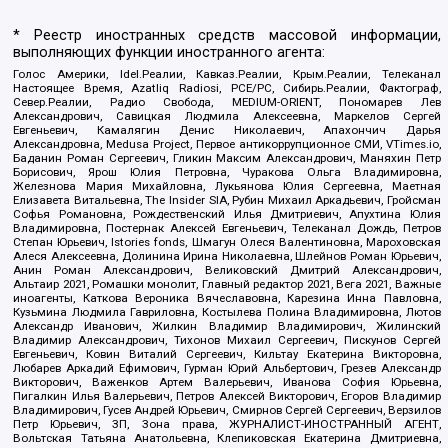
* Реестр иностранных средств массовой информации,
выполняющих функции иностранного агента:
Голос Америки, Idel.Реалии, Кавказ.Реалии, Крым.Реалии, Телеканал
Настоящее Время, Azatliq Radiosi, PCE/PC, Сибирь.Реалии, Фактограф,
Север.Реалии, Радио Свобода, MEDIUM-ORIENT, Пономарев Лев
Александрович, Савицкая Людмила Алексеевна, Маркелов Сергей
Евгеньевич, Камалягин Денис Николаевич, Апахончич Дарья
Александровна, Medusa Project, Первое антикоррупционное СМИ, VTimes.io,
Баданин Роман Сергеевич, Гликин Максим Александрович, Маняхин Петр
Борисович, Ярош Юлия Петровна, Чуракова Ольга Владимировна,
Железнова Мария Михайловна, Лукьянова Юлия Сергеевна, Маетная
Елизавета Витальевна, The Insider SIA, Рубин Михаил Аркадьевич, Гройсман
Софья Романовна, Рождественский Илья Дмитриевич, Апухтина Юлия
Владимировна, Постернак Алексей Евгеньевич, Телеканал Дождь, Петров
Степан Юрьевич, Istories fonds, Шмагун Олеся Валентиновна, Мароховская
Алеся Алексеевна, Долинина Ирина Николаевна, Шлейнов Роман Юрьевич,
Анин Роман Александрович, Великовский Дмитрий Александрович,
Альтаир 2021, Ромашки монолит, Главный редактор 2021, Вега 2021, Важные
иноагенты, Каткова Вероника Вячеславовна, Карезина Инна Павловна,
Кузьмина Людмила Гавриловна, Костылева Полина Владимировна, Лютов
Александр Иванович, Жилкин Владимир Владимирович, Жилинский
Владимир Александрович, Тихонов Михаил Сергеевич, Пискунов Сергей
Евгеньевич, Ковин Виталий Сергеевич, Кильтау Екатерина Викторовна,
Любарев Аркадий Ефимович, Гурман Юрий Альбертович, Грезев Александр
Викторович, Важенков Артем Валерьевич, Иванова София Юрьевна,
Пигалкин Илья Валерьевич, Петров Алексей Викторович, Егоров Владимир
Владимирович, Гусев Андрей Юрьевич, Смирнов Сергей Сергеевич, Верзилов
Петр Юрьевич, ЗП, Зона права, ЖУРНАЛИСТ-ИНОСТРАННЫЙ АГЕНТ,
Вольтская Татьяна Анатольевна, Клепиковская Екатерина Дмитриевна,