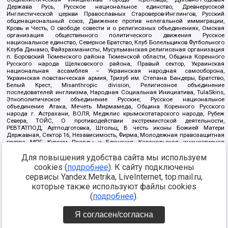
Держава Русь, Русское национальное единство, Древнерусской
Инглистической церкви Православных Староверов-Инглингов, Русский
общенациональный союз, Движение против нелегальной иммиграции,
Кровь и Честь, О свободе совести и о религиозных объединениях, Омская
организация общественного политического движения Русское
национальное единство, Северное Братство, Клуб Болельщиков Футбольного
Клуба Динамо, Файзрахманисты, Мусульманская религиозная организация
п. Боровский Тюменского района Тюменской области, Община Коренного
Русского народа Щелковского района, Правый сектор, Украинская
национальная ассамблея – Украинская народная самооборона,
Украинская повстанческая армия, Тризуб им. Степана Бандеры, Братство,
Белый Крест, Misanthropic division, Религиозное объединение
последователей инглиизма, Народная Социальная Инициатива, TulaSkins,
Этнополитическое объединение Русские, Русское национальное
объединение Атака, Мечеть Мирмамеда, Община Коренного Русского
народа г. Астрахани, ВОЛЯ, Меджлис крымскотатарского народа, Рубеж
Севера, ТОЙС, О противодействии экстремистской деятельности,
РЕВТАТПОД, Артподготовка, Штольц, В честь иконы Божией Матери
Державная, Сектор 16, Независимость, Фирма, Молодежная правозащитная
группа МПГ, Курсом Правды и Единения, Каракольская инициативная
группа, Автоград Крю, Союз Славянских Сил Руси, Алля-Аят,
Для повышения удобства сайта мы используем
Благотворительный пансионат Ак Умут, Русская республика Русь,
Арестантское уголовное единство, Башкорт, Нация и свобода, W.H.С., Фалунь
cookies (
подробнее
). К сайту подключены
Дафа, Иртыш Ultras, Русский Патриотический клуб-Новокузнецк/РПК,
сервисы Yandex.Metrika, LiveInternet, top.mail.ru,
Сибирский державный союз, Фонд борьбы с коррупцией, Фонд защиты прав
граждан, Штабы Навального, Совет граждан СССР Прикубанского округа г.
которые также используют файлы cookies
Краснодара
(
подробнее
).
Источник:
https://minjust.gov.ru/ru/documents/7822/
данные на
08.12.2021
Я согласен/согласна