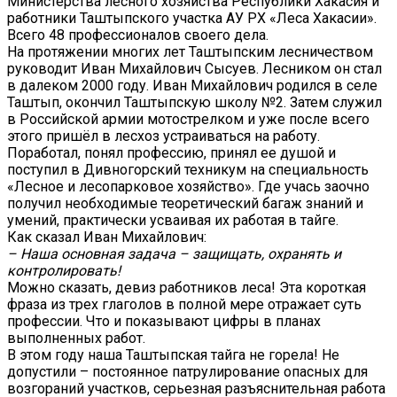
Министерства лесного хозяйства Республики Хакасия и
работники Таштыпского участка АУ РХ «Леса Хакасии».
Всего 48 профессионалов своего дела.
На протяжении многих лет Таштыпским лесничеством
руководит Иван Михайлович Сысуев. Лесником он стал
в далеком 2000 году. Иван Михайлович родился в селе
Таштып, окончил Таштыпскую школу №2. Затем служил
в Российской армии мотострелком и уже после всего
этого пришёл в лесхоз устраиваться на работу.
Поработал, понял профессию, принял ее душой и
поступил в Дивногорский техникум на специальность
«Лесное и лесопарковое хозяйство». Где учась заочно
получил необходимые теоретический багаж знаний и
умений, практически усваивая их работая в тайге.
Как сказал Иван Михайлович:
– Наша основная задача – защищать, охранять и
контролировать!
Можно сказать, девиз работников леса! Эта короткая
фраза из трех глаголов в полной мере отражает суть
профессии. Что и показывают цифры в планах
выполненных работ.
В этом году наша Таштыпская тайга не горела! Не
допустили – постоянное патрулирование опасных для
возгораний участков, серьезная разъяснительная работа