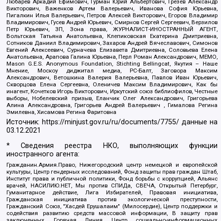
Любарев Аркадий Ефимович, Гурман Юрий Альбертович, Грезев Александр
Викторович, Важенков Артем Валерьевич, Иванова София Юрьевна,
Пигалкин Илья Валерьевич, Петров Алексей Викторович, Егоров Владимир
Владимирович, Гусев Андрей Юрьевич, Смирнов Сергей Сергеевич, Верзилов
Петр Юрьевич, ЗП, Зона права, ЖУРНАЛИСТ-ИНОСТРАННЫЙ АГЕНТ,
Вольтская Татьяна Анатольевна, Клепиковская Екатерина Дмитриевна,
Сотников Даниил Владимирович, Захаров Андрей Вячеславович, Симонов
Евгений Алексеевич, Сурначева Елизавета Дмитриевна, Соловьева Елена
Анатольевна, Арапова Галина Юрьевна, Перл Роман Александрович, МЕМО,
Mason G.E.S. Anonymous Foundation, Stichting Bellingcat, Якутия – Наше
Мнение, Москоу диджитал медиа, РС-Балт, Заговора Максим
Александрович, Ветошкина Валерия Валерьевна, Павлов Иван Юрьевич,
Скворцова Елена Сергеевна, Оленичев Максим Владимирович, Как бы
инагент, Кочетков Игорь Викторович, Иркутский союз библиофилов, Честные
выборы, Нобелевский призыв, Еланчик Олег Александрович, Григорьева
Алина Александровна, Григорьев Андрей Валерьевич , Гималова Регина
Эмилевна, Хисамова Регина Фаритовна
Источник:
https://minjust.gov.ru/ru/documents/7755/
данные на
03.12.2021
* Сведения реестра НКО, выполняющих функции
иностранного агента:
Гражданин.Армия.Право, Нижегородский центр немецкой и европейской
культуры, Центр гендерных исследований, Фонд защиты прав граждан Штаб,
Институт права и публичной политики, Фонд борьбы с коррупцией, Альянс
врачей, НАСИЛИЮ.НЕТ, Мы против СПИДа, СВЕЧА, Открытый Петербург,
Гуманитарное действие, Лига Избирателей, Правовая инициатива,
Гражданская инициатива против экологической преступности,
Гражданский Союз, "Хасдей Ерушалаим" (Милосердие), Центр поддержки и
содействия развитию средств массовой информации, В защиту прав
заключенных, Горячая Линия, Центр социально-информационных