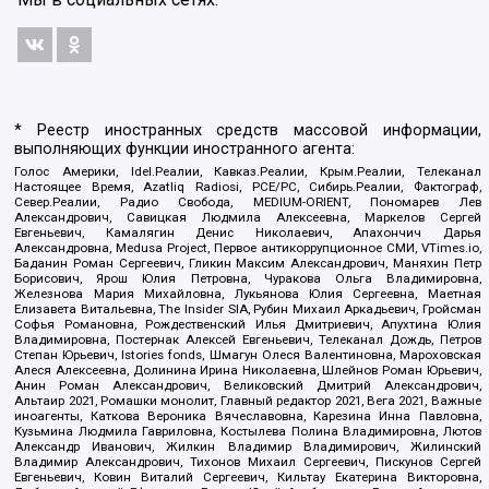
* Реестр иностранных средств массовой информации,
выполняющих функции иностранного агента:
Голос Америки, Idel.Реалии, Кавказ.Реалии, Крым.Реалии, Телеканал
Настоящее Время, Azatliq Radiosi, PCE/PC, Сибирь.Реалии, Фактограф,
Север.Реалии, Радио Свобода, MEDIUM-ORIENT, Пономарев Лев
Александрович, Савицкая Людмила Алексеевна, Маркелов Сергей
Евгеньевич, Камалягин Денис Николаевич, Апахончич Дарья
Александровна, Medusa Project, Первое антикоррупционное СМИ, VTimes.io,
Баданин Роман Сергеевич, Гликин Максим Александрович, Маняхин Петр
Борисович, Ярош Юлия Петровна, Чуракова Ольга Владимировна,
Железнова Мария Михайловна, Лукьянова Юлия Сергеевна, Маетная
Елизавета Витальевна, The Insider SIA, Рубин Михаил Аркадьевич, Гройсман
Софья Романовна, Рождественский Илья Дмитриевич, Апухтина Юлия
Владимировна, Постернак Алексей Евгеньевич, Телеканал Дождь, Петров
Степан Юрьевич, Istories fonds, Шмагун Олеся Валентиновна, Мароховская
Алеся Алексеевна, Долинина Ирина Николаевна, Шлейнов Роман Юрьевич,
Анин Роман Александрович, Великовский Дмитрий Александрович,
Альтаир 2021, Ромашки монолит, Главный редактор 2021, Вега 2021, Важные
иноагенты, Каткова Вероника Вячеславовна, Карезина Инна Павловна,
Кузьмина Людмила Гавриловна, Костылева Полина Владимировна, Лютов
Александр Иванович, Жилкин Владимир Владимирович, Жилинский
Владимир Александрович, Тихонов Михаил Сергеевич, Пискунов Сергей
Евгеньевич, Ковин Виталий Сергеевич, Кильтау Екатерина Викторовна,