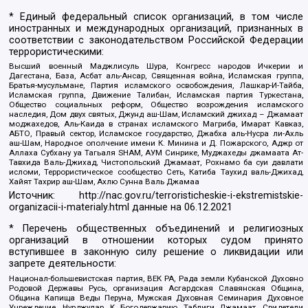
* Единый федеральный список организаций, в том числе
иностранных и международных организаций, признанных в
соответствии с законодательством Российской Федерации
террористическими:
Высший военный Маджлисуль Шура, Конгресс народов Ичкерии и
Дагестана, База, Асбат аль-Ансар, Священная война, Исламская группа,
Братья-мусульмане, Партия исламского освобождения, Лашкар-И-Тайба,
Исламская группа, Движение Талибан, Исламская партия Туркестана,
Общество социальных реформ, Общество возрождения исламского
наследия, Дом двух святых, Джунд аш-Шам, Исламский джихад – Джамаат
моджахедов, Аль-Каида в странах исламского Магриба, Имарат Кавказ,
АБТО, Правый сектор, Исламское государство, Джабха аль-Нусра ли-Ахль
аш-Шам, Народное ополчение имени К. Минина и Д. Пожарского, Аджр от
Аллаха Субхану уа Тагьаля SHAM, АУМ Синрике, Муджахеды джамаата Ат-
Тавхида Валь-Джихад, Чистопольский Джамаат, Рохнамо ба суи давлати
исломи, Террористическое сообщество Сеть, Катиба Таухид валь-Джихад,
Хайят Тахрир аш-Шам, Ахлю Сунна Валь Джамаа
Источник:
http://nac.gov.ru/terroristicheskie-i-ekstremistskie-
organizacii-i-materialy.html
данные на
06.12.2021
* Перечень общественных объединений и религиозных
организаций в отношении которых судом принято
вступившее в законную силу решение о ликвидации или
запрете деятельности:
Национал-большевистская партия, ВЕК РА, Рада земли Кубанской Духовно
Родовой Державы Русь, организация Асгардская Славянская Община,
Община Капища Веды Перуна, Мужская Духовная Семинария Духовное
Учреждение, Нурджулар, К Богодержавию, Таблиги Джамаат, Свидетели