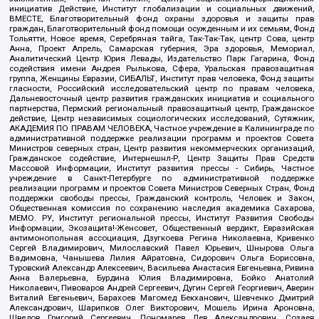
инициатив Действие, Институт глобализации и социальных движений,
ВМЕСТЕ, Благотворительный фонд охраны здоровья и защиты прав
граждан, Благотворительный фонд помощи осужденным и их семьям, Фонд
Тольятти, Новое время, Серебряная тайга, Так-Так-Так, центр Сова, центр
Анна, Проект Апрель, Самарская губерния, Эра здоровья, Мемориал,
Аналитический Центр Юрия Левады, Издательство Парк Гагарина, Фонд
содействия имени Андрея Рылькова, Сфера, Уральская правозащитная
группа, Женщины Евразии, СИБАЛЬТ, Институт прав человека, Фонд защиты
гласности, Российский исследовательский центр по правам человека,
Дальневосточный центр развития гражданских инициатив и социального
партнерства, Пермский региональный правозащитный центр, Гражданское
действие, Центр независимых социологических исследований, Сутяжник,
АКАДЕМИЯ ПО ПРАВАМ ЧЕЛОВЕКА, Частное учреждение в Калининграде по
административной поддержке реализации программ и проектов Совета
Министров северных стран, Центр развития некоммерческих организаций,
Гражданское содействие, Интернешнл-Р, Центр Защиты Прав Средств
Массовой Информации, Институт развития прессы - Сибирь, Частное
учреждение в Санкт-Петербурге по административной поддержке
реализации программ и проектов Совета Министров Северных Стран, Фонд
поддержки свободы прессы, Гражданский контроль, Человек и Закон,
Общественная комиссия по сохранению наследия академика Сахарова,
МЕМО. РУ, Институт региональной прессы, Институт Развития Свободы
Информации, Экозащита!-Женсовет, Общественный вердикт, Евразийская
антимонопольная ассоциация, Дзугкоева Регина Николаевна, Кривенко
Сергей Владимирович, Милославский Павел Юрьевич, Шнырова Ольга
Вадимовна, Чанышева Лилия Айратовна, Сидорович Ольга Борисовна,
Туровский Александр Алексеевич, Васильева Анастасия Евгеньевна, Ривина
Анна Валерьевна, Бурдина Юлия Владимировна, Бойко Анатолий
Николаевич, Пивоваров Андрей Сергеевич, Дугин Сергей Георгиевич, Аверин
Виталий Евгеньевич, Барахоев Магомед Бекханович, Шевченко Дмитрий
Александрович, Шарипков Олег Викторович, Мошель Ирина Ароновна,
Шведов Григорий Сергеевич, Пономарев Лев Александрович, Созаев