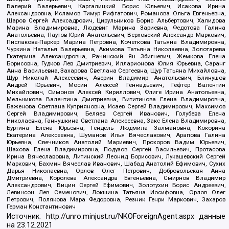
Валерий Валерьевич, Каргалицкий Борис Юльевич, Исакова Ирина
Александровна, Исламов Тимур Рифгатович, Романова Ольга Евгеньевна,
Щаров Сергей Алексадрович, Цирульников Борис Альбертович, Халидова
Марина Владимировна, Людевиг Марина Зариевна, Федотова Галина
Анатольевна, Паутов Юрий Анатольевич, Верховский Александр Маркович,
Пислакова-Паркер Марина Петровна, Кочеткова Татьяна Владимировна,
Чуркина Наталья Валерьевна, Акимова Татьяна Николаевна, Золотарева
Екатерина Александровна, Рачинский Ян Збигневич, Жемкова Елена
Борисовна, Гудков Лев Дмитриевич, Илларионова Юлия Юрьевна, Саранг
Анна Васильевна, Захарова Светлана Сергеевна, Щур Татьяна Михайловна,
Щур Николай Алексеевич, Аверин Владимир Анатольевич, Блинушов
Андрей Юрьевич, Мосин Алексей Геннадьевич, Гефтер Валентин
Михайлович, Симонов Алексей Кириллович, Флиге Ирина Анатольевна,
Мельникова Валентина Дмитриевна, Вититинова Елена Владимировна,
Баженова Светлана Куприяновна, Исаев Сергей Владимирович, Максимов
Сергей Владимирович, Беляев Сергей Иванович, Голубева Елена
Николаевна, Ганнушкина Светлана Алексеевна, Закс Елена Владимировна,
Буртина Елена Юрьевна, Гендель Людмила Залмановна, Кокорина
Екатерина Алексеевна, Шуманов Илья Вячеславович, Арапова Галина
Юрьевна, Свечников Анатолий Мариевич, Прохоров Вадим Юрьевич,
Шахова Елена Владимировна, Подузов Сергей Васильевич, Протасова
Ирина Вячеславовна, Литинский Леонид Борисович, Лукашевский Сергей
Маркович, Бахмин Вячеслав Иванович, Шабад Анатолий Ефимович, Сухих
Дарья Николаевна, Орлов Олег Петрович, Добровольская Анна
Дмитриевна, Королева Александра Евгеньевна, Смирнов Владимир
Александрович, Вицин Сергей Ефимович, Золотухин Борис Андреевич,
Левинсон Лев Семенович, Локшина Татьяна Иосифовна, Орлов Олег
Петрович, Полякова Мара Федоровна, Резник Генри Маркович, Захаров
Герман Константинович
Источник:
http://unro.minjust.ru/NKOForeignAgent.aspx
данные
на
23.12.2021