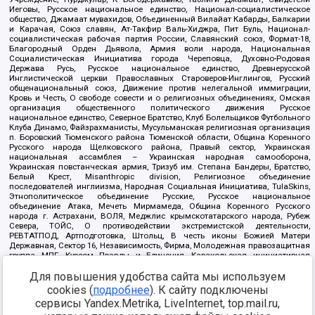
Иеговы, Русское национальное единство, Национал-социалистическое
общество, Джамаат мувахидов, Объединенный Вилайат Кабарды, Балкарии
и Карачая, Союз славян, Ат-Такфир Валь-Хиджра, Пит Буль, Национал-
социалистическая рабочая партия России, Славянский союз, Формат-18,
Благородный Орден Дьявола, Армия воли народа, Национальная
Социалистическая Инициатива города Череповца, Духовно-Родовая
Держава Русь, Русское национальное единство, Древнерусской
Инглистической церкви Православных Староверов-Инглингов, Русский
общенациональный союз, Движение против нелегальной иммиграции,
Кровь и Честь, О свободе совести и о религиозных объединениях, Омская
организация общественного политического движения Русское
национальное единство, Северное Братство, Клуб Болельщиков Футбольного
Клуба Динамо, Файзрахманисты, Мусульманская религиозная организация
п. Боровский Тюменского района Тюменской области, Община Коренного
Русского народа Щелковского района, Правый сектор, Украинская
национальная ассамблея – Украинская народная самооборона,
Украинская повстанческая армия, Тризуб им. Степана Бандеры, Братство,
Белый Крест, Misanthropic division, Религиозное объединение
последователей инглиизма, Народная Социальная Инициатива, TulaSkins,
Этнополитическое объединение Русские, Русское национальное
объединение Атака, Мечеть Мирмамеда, Община Коренного Русского
народа г. Астрахани, ВОЛЯ, Меджлис крымскотатарского народа, Рубеж
Севера, ТОЙС, О противодействии экстремистской деятельности,
РЕВТАТПОД, Артподготовка, Штольц, В честь иконы Божией Матери
Державная, Сектор 16, Независимость, Фирма, Молодежная правозащитная
группа МПГ, Курсом Правды и Единения, Каракольская инициативная
группа, Автоград Крю, Союз Славянских Сил Руси, Алля-Аят,
Благотворительный пансионат Ак Умут, Русская республика Русь,
Для повышения удобства сайта мы используем
Арестантское уголовное единство, Башкорт, Нация и свобода, W.H.С., Фалунь
cookies (
подробнее
). К сайту подключены
Дафа, Иртыш Ultras, Русский Патриотический клуб-Новокузнецк/РПК,
сервисы Yandex.Metrika, LiveInternet, top.mail.ru,
Сибирский державный союз, Фонд борьбы с коррупцией, Фонд защиты прав
граждан, Штабы Навального, Совет граждан СССР Прикубанского округа г.