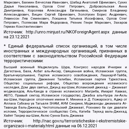
Маркович, Бахмин Вячеслав Иванович, Шабад Анатолий Ефимович, Сухих
Дарья Николаевна, Орлов Олег Петрович, Добровольская Анна
Дмитриевна, Королева Александра Евгеньевна, Смирнов Владимир
Александрович, Вицин Сергей Ефимович, Золотухин Борис Андреевич,
Левинсон Лев Семенович, Локшина Татьяна Иосифовна, Орлов Олег
Петрович, Полякова Мара Федоровна, Резник Генри Маркович, Захаров
Герман Константинович
Источник:
http://unro.minjust.ru/NKOForeignAgent.aspx
данные
на
23.12.2021
* Единый федеральный список организаций, в том числе
иностранных и международных организаций, признанных в
соответствии с законодательством Российской Федерации
террористическими:
Высший военный Маджлисуль Шура, Конгресс народов Ичкерии и
Дагестана, База, Асбат аль-Ансар, Священная война, Исламская группа,
Братья-мусульмане, Партия исламского освобождения, Лашкар-И-Тайба,
Исламская группа, Движение Талибан, Исламская партия Туркестана,
Общество социальных реформ, Общество возрождения исламского
наследия, Дом двух святых, Джунд аш-Шам, Исламский джихад – Джамаат
моджахедов, Аль-Каида в странах исламского Магриба, Имарат Кавказ,
АБТО, Правый сектор, Исламское государство, Джабха аль-Нусра ли-Ахль
аш-Шам, Народное ополчение имени К. Минина и Д. Пожарского, Аджр от
Аллаха Субхану уа Тагьаля SHAM, АУМ Синрике, Муджахеды джамаата Ат-
Тавхида Валь-Джихад, Чистопольский Джамаат, Рохнамо ба суи давлати
исломи, Террористическое сообщество Сеть, Катиба Таухид валь-Джихад,
Хайят Тахрир аш-Шам, Ахлю Сунна Валь Джамаа
Источник:
http://nac.gov.ru/terroristicheskie-i-ekstremistskie-
organizacii-i-materialy.html
данные на
06.12.2021