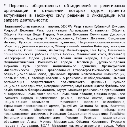
* Перечень общественных объединений и религиозных
организаций в отношении которых судом принято
вступившее в законную силу решение о ликвидации или
запрете деятельности:
Национал-большевистская партия, ВЕК РА, Рада земли Кубанской Духовно
Родовой Державы Русь, организация Асгардская Славянская Община,
Община Капища Веды Перуна, Мужская Духовная Семинария Духовное
Учреждение, Нурджулар, К Богодержавию, Таблиги Джамаат, Свидетели
Иеговы, Русское национальное единство, Национал-социалистическое
общество, Джамаат мувахидов, Объединенный Вилайат Кабарды, Балкарии
и Карачая, Союз славян, Ат-Такфир Валь-Хиджра, Пит Буль, Национал-
социалистическая рабочая партия России, Славянский союз, Формат-18,
Благородный Орден Дьявола, Армия воли народа, Национальная
Социалистическая Инициатива города Череповца, Духовно-Родовая
Держава Русь, Русское национальное единство, Древнерусской
Инглистической церкви Православных Староверов-Инглингов, Русский
общенациональный союз, Движение против нелегальной иммиграции,
Кровь и Честь, О свободе совести и о религиозных объединениях, Омская
организация общественного политического движения Русское
национальное единство, Северное Братство, Клуб Болельщиков Футбольного
Клуба Динамо, Файзрахманисты, Мусульманская религиозная организация
п. Боровский Тюменского района Тюменской области, Община Коренного
Русского народа Щелковского района, Правый сектор, Украинская
национальная ассамблея – Украинская народная самооборона,
Украинская повстанческая армия, Тризуб им. Степана Бандеры, Братство,
Белый Крест, Misanthropic division, Религиозное объединение
последователей инглиизма, Народная Социальная Инициатива, TulaSkins,
Этнополитическое объединение Русские, Русское национальное
объединение Атака, Мечеть Мирмамеда, Община Коренного Русского
народа г. Астрахани, ВОЛЯ, Меджлис крымскотатарского народа, Рубеж