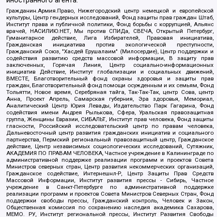
иностранного агента:
Гражданин.Армия.Право, Нижегородский центр немецкой и европейской
культуры, Центр гендерных исследований, Фонд защиты прав граждан Штаб,
Институт права и публичной политики, Фонд борьбы с коррупцией, Альянс
врачей, НАСИЛИЮ.НЕТ, Мы против СПИДа, СВЕЧА, Открытый Петербург,
Гуманитарное действие, Лига Избирателей, Правовая инициатива,
Гражданская инициатива против экологической преступности,
Гражданский Союз, "Хасдей Ерушалаим" (Милосердие), Центр поддержки и
содействия развитию средств массовой информации, В защиту прав
заключенных, Горячая Линия, Центр социально-информационных
инициатив Действие, Институт глобализации и социальных движений,
ВМЕСТЕ, Благотворительный фонд охраны здоровья и защиты прав
граждан, Благотворительный фонд помощи осужденным и их семьям, Фонд
Тольятти, Новое время, Серебряная тайга, Так-Так-Так, центр Сова, центр
Анна, Проект Апрель, Самарская губерния, Эра здоровья, Мемориал,
Аналитический Центр Юрия Левады, Издательство Парк Гагарина, Фонд
содействия имени Андрея Рылькова, Сфера, Уральская правозащитная
группа, Женщины Евразии, СИБАЛЬТ, Институт прав человека, Фонд защиты
гласности, Российский исследовательский центр по правам человека,
Дальневосточный центр развития гражданских инициатив и социального
партнерства, Пермский региональный правозащитный центр, Гражданское
действие, Центр независимых социологических исследований, Сутяжник,
АКАДЕМИЯ ПО ПРАВАМ ЧЕЛОВЕКА, Частное учреждение в Калининграде по
административной поддержке реализации программ и проектов Совета
Министров северных стран, Центр развития некоммерческих организаций,
Гражданское содействие, Интернешнл-Р, Центр Защиты Прав Средств
Массовой Информации, Институт развития прессы - Сибирь, Частное
учреждение в Санкт-Петербурге по административной поддержке
реализации программ и проектов Совета Министров Северных Стран, Фонд
поддержки свободы прессы, Гражданский контроль, Человек и Закон,
Общественная комиссия по сохранению наследия академика Сахарова,
МЕМО. РУ, Институт региональной прессы, Институт Развития Свободы