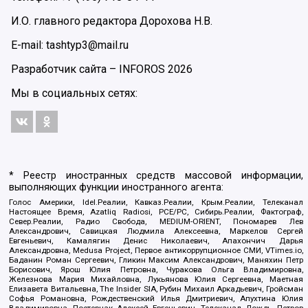
И.О. главного редактора Дорохова Н.В.
E-mail: tashtyp3@mail.ru
Разработчик сайта –
INFOROS
2026
Мы в социальных сетях:
* Реестр иностранных средств массовой информации,
выполняющих функции иностранного агента:
Голос Америки, Idel.Реалии, Кавказ.Реалии, Крым.Реалии, Телеканал
Настоящее Время, Azatliq Radiosi, PCE/PC, Сибирь.Реалии, Фактограф,
Север.Реалии, Радио Свобода, MEDIUM-ORIENT, Пономарев Лев
Александрович, Савицкая Людмила Алексеевна, Маркелов Сергей
Евгеньевич, Камалягин Денис Николаевич, Апахончич Дарья
Александровна, Medusa Project, Первое антикоррупционное СМИ, VTimes.io,
Баданин Роман Сергеевич, Гликин Максим Александрович, Маняхин Петр
Борисович, Ярош Юлия Петровна, Чуракова Ольга Владимировна,
Железнова Мария Михайловна, Лукьянова Юлия Сергеевна, Маетная
Елизавета Витальевна, The Insider SIA, Рубин Михаил Аркадьевич, Гройсман
Софья Романовна, Рождественский Илья Дмитриевич, Апухтина Юлия
Владимировна, Постернак Алексей Евгеньевич, Телеканал Дождь, Петров