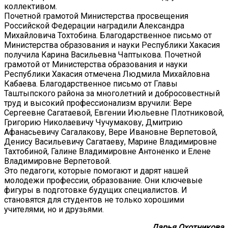
коллективом.
Почетной грамотой Министерства просвещения
Российской Федерации наградили Александра
Михайловича Тохтобина. Благодарственное письмо от
Министерства образования и науки Республики Хакасия
получила Карина Васильевна Чаптыкова. Почетной
грамотой от Министерства образования и науки
Республики Хакасия отмечена Людмила Михайловна
Кабаева. Благодарственное письмо от Главы
Таштыпского района за многолетний и добросовестный
труд и высокий профессионализм вручили: Вере
Сергеевне Сагатаевой, Евгении Июльевне Плотниковой,
Григорию Николаевичу Чучумакову, Дмитрию
Афанасьевичу Сагалакову, Вере Ивановне Верпетовой,
Денису Васильевичу Сагатаеву, Марине Владимировне
Тахтобиной, Галине Владимировне Антоненко и Елене
Владимировне Верпетовой.
Это педагоги, которые помогают и дарят нашей
молодежи профессии, образование. Они ключевые
фигуры в подготовке будущих специалистов. И
становятся для студентов не только хорошими
учителями, но и друзьями.
Дарья Охотникова