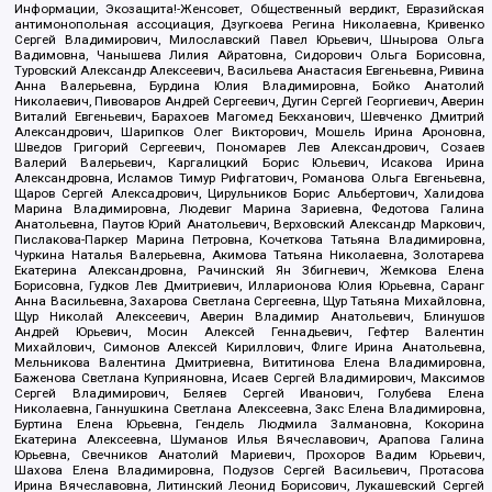
Информации, Экозащита!-Женсовет, Общественный вердикт, Евразийская
антимонопольная ассоциация, Дзугкоева Регина Николаевна, Кривенко
Сергей Владимирович, Милославский Павел Юрьевич, Шнырова Ольга
Вадимовна, Чанышева Лилия Айратовна, Сидорович Ольга Борисовна,
Туровский Александр Алексеевич, Васильева Анастасия Евгеньевна, Ривина
Анна Валерьевна, Бурдина Юлия Владимировна, Бойко Анатолий
Николаевич, Пивоваров Андрей Сергеевич, Дугин Сергей Георгиевич, Аверин
Виталий Евгеньевич, Барахоев Магомед Бекханович, Шевченко Дмитрий
Александрович, Шарипков Олег Викторович, Мошель Ирина Ароновна,
Шведов Григорий Сергеевич, Пономарев Лев Александрович, Созаев
Валерий Валерьевич, Каргалицкий Борис Юльевич, Исакова Ирина
Александровна, Исламов Тимур Рифгатович, Романова Ольга Евгеньевна,
Щаров Сергей Алексадрович, Цирульников Борис Альбертович, Халидова
Марина Владимировна, Людевиг Марина Зариевна, Федотова Галина
Анатольевна, Паутов Юрий Анатольевич, Верховский Александр Маркович,
Пислакова-Паркер Марина Петровна, Кочеткова Татьяна Владимировна,
Чуркина Наталья Валерьевна, Акимова Татьяна Николаевна, Золотарева
Екатерина Александровна, Рачинский Ян Збигневич, Жемкова Елена
Борисовна, Гудков Лев Дмитриевич, Илларионова Юлия Юрьевна, Саранг
Анна Васильевна, Захарова Светлана Сергеевна, Щур Татьяна Михайловна,
Щур Николай Алексеевич, Аверин Владимир Анатольевич, Блинушов
Андрей Юрьевич, Мосин Алексей Геннадьевич, Гефтер Валентин
Михайлович, Симонов Алексей Кириллович, Флиге Ирина Анатольевна,
Мельникова Валентина Дмитриевна, Вититинова Елена Владимировна,
Баженова Светлана Куприяновна, Исаев Сергей Владимирович, Максимов
Сергей Владимирович, Беляев Сергей Иванович, Голубева Елена
Николаевна, Ганнушкина Светлана Алексеевна, Закс Елена Владимировна,
Буртина Елена Юрьевна, Гендель Людмила Залмановна, Кокорина
Екатерина Алексеевна, Шуманов Илья Вячеславович, Арапова Галина
Юрьевна, Свечников Анатолий Мариевич, Прохоров Вадим Юрьевич,
Шахова Елена Владимировна, Подузов Сергей Васильевич, Протасова
Ирина Вячеславовна, Литинский Леонид Борисович, Лукашевский Сергей