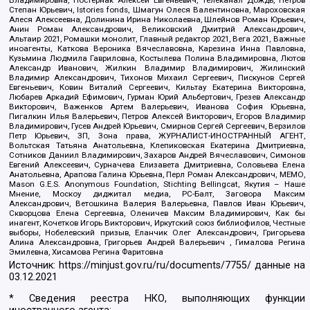
Степан Юрьевич, Istories fonds, Шмагун Олеся Валентиновна, Мароховская
Алеся Алексеевна, Долинина Ирина Николаевна, Шлейнов Роман Юрьевич,
Анин Роман Александрович, Великовский Дмитрий Александрович,
Альтаир 2021, Ромашки монолит, Главный редактор 2021, Вега 2021, Важные
иноагенты, Каткова Вероника Вячеславовна, Карезина Инна Павловна,
Кузьмина Людмила Гавриловна, Костылева Полина Владимировна, Лютов
Александр Иванович, Жилкин Владимир Владимирович, Жилинский
Владимир Александрович, Тихонов Михаил Сергеевич, Пискунов Сергей
Евгеньевич, Ковин Виталий Сергеевич, Кильтау Екатерина Викторовна,
Любарев Аркадий Ефимович, Гурман Юрий Альбертович, Грезев Александр
Викторович, Важенков Артем Валерьевич, Иванова София Юрьевна,
Пигалкин Илья Валерьевич, Петров Алексей Викторович, Егоров Владимир
Владимирович, Гусев Андрей Юрьевич, Смирнов Сергей Сергеевич, Верзилов
Петр Юрьевич, ЗП, Зона права, ЖУРНАЛИСТ-ИНОСТРАННЫЙ АГЕНТ,
Вольтская Татьяна Анатольевна, Клепиковская Екатерина Дмитриевна,
Сотников Даниил Владимирович, Захаров Андрей Вячеславович, Симонов
Евгений Алексеевич, Сурначева Елизавета Дмитриевна, Соловьева Елена
Анатольевна, Арапова Галина Юрьевна, Перл Роман Александрович, МЕМО,
Mason G.E.S. Anonymous Foundation, Stichting Bellingcat, Якутия – Наше
Мнение, Москоу диджитал медиа, РС-Балт, Заговора Максим
Александрович, Ветошкина Валерия Валерьевна, Павлов Иван Юрьевич,
Скворцова Елена Сергеевна, Оленичев Максим Владимирович, Как бы
инагент, Кочетков Игорь Викторович, Иркутский союз библиофилов, Честные
выборы, Нобелевский призыв, Еланчик Олег Александрович, Григорьева
Алина Александровна, Григорьев Андрей Валерьевич , Гималова Регина
Эмилевна, Хисамова Регина Фаритовна
Источник:
https://minjust.gov.ru/ru/documents/7755/
данные на
03.12.2021
* Сведения реестра НКО, выполняющих функции