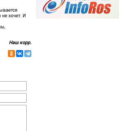
дывается
 не хочет. И
ны,
Наш корр.