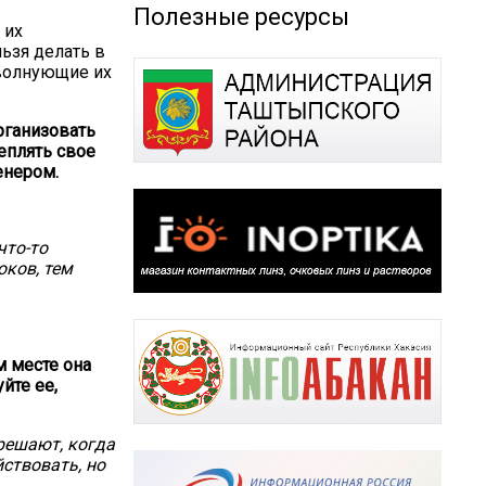
Полезные ресурсы
 их
льзя делать в
волнующие их
рганизовать
еплять свое
енером.
что-то
оков, тем
м месте она
йте ее,
решают, когда
ствовать, но