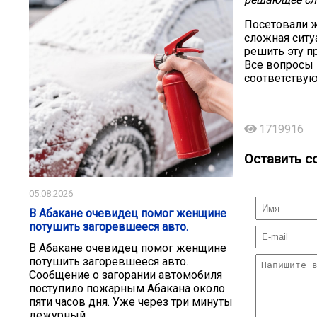
Посетовали ж
сложная ситуа
решить эту п
Все вопросы 
соответствую
1719916
Оставить с
05.08.2026
В Абакане очевидец помог женщине
потушить загоревшееся авто.
В Абакане очевидец помог женщине
потушить загоревшееся авто.
Сообщение о загорании автомобиля
поступило пожарным Абакана около
пяти часов дня. Уже через три минуты
дежурный...