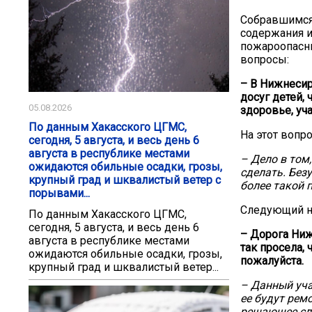
Собравшимся 
содержания и
пожароопасн
вопросы:
– В Нижнесир
досуг детей,
05.08.2026
здоровье, уч
По данным Хакасского ЦГМС,
На этот вопро
сегодня, 5 августа, и весь день 6
августа в республике местами
– Дело в том
ожидаются обильные осадки, грозы,
сделать. Без
крупный град и шквалистый ветер с
более такой 
порывами...
Следующий н
По данным Хакасского ЦГМС,
сегодня, 5 августа, и весь день 6
– Дорога Ниж
августа в республике местами
так просела, 
ожидаются обильные осадки, грозы,
пожалуйста.
крупный град и шквалистый ветер...
– Данный уча
ее будут рем
решающее сл