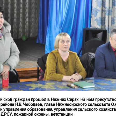
 сход граждан прошел в Нижних Сирах. На нем присутств
района Н.В. Чебодаев, глава Нижнесирского сельсовета О.А
и управления образования, управления сельского хозяйств
ДРСУ, пожарной охраны, ветстанции.