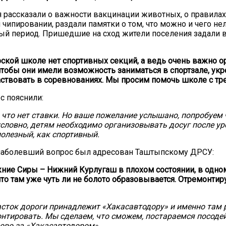
рассказали о важности вакцинации животных, о правилах
 чипировании, раздали памятки о том, что можно и чего не
ый период. Пришедшие на сход жители поселения задали 
ской школе нет спортивных секций, а ведь очень важно о
 чтобы они имели возможность заниматься в спортзале, укр
аствовать в соревнованиях. Мы просим помочь школе с тр
с пояснили:
, что нет ставки. Но ваше пожелание услышано, попробуем 
условно, детям необходимо организовывать досуг после ур
полезный, как спортивный.
аболевший вопрос был адресован Таштыпскому ДРСУ:
ние Сиры – Нижний Курлугаш в плохом состоянии, в одно
что там уже чуть ли не болото образовывается. Отремонтиру
сток дороги принадлежит «Хакасавтодору» и именно там 
онтировать. Мы сделаем, что сможем, постараемся посодей
ово за «Хакасавтодором».