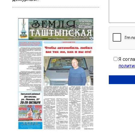
Я согл
полити