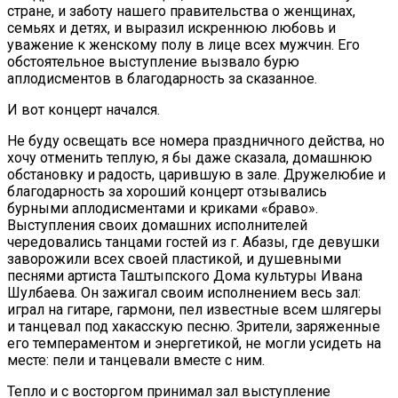
стране, и заботу нашего правительства о женщинах,
семьях и детях, и выразил искреннюю любовь и
уважение к женскому полу в лице всех мужчин. Его
обстоятельное выступление вызвало бурю
аплодисментов в благодарность за сказанное.
И вот концерт начался.
Не буду освещать все номера праздничного действа, но
хочу отменить теплую, я бы даже сказала, домашнюю
обстановку и радость, царившую в зале. Дружелюбие и
благодарность за хороший концерт отзывались
бурными аплодисментами и криками «браво».
Выступления своих домашних исполнителей
чередовались танцами гостей из г. Абазы, где девушки
заворожили всех своей пластикой, и душевными
песнями артиста Таштыпского Дома культуры Ивана
Шулбаева. Он зажигал своим исполнением весь зал:
играл на гитаре, гармони, пел известные всем шлягеры
и танцевал под хакасскую песню. Зрители, заряженные
его темпераментом и энергетикой, не могли усидеть на
месте: пели и танцевали вместе с ним.
Тепло и с восторгом принимал зал выступление