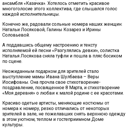
ансамбля «Казачка». Хотелось отметить красивое
многоголосие этого коллектива, где слышался голос
каждой исполнительницы.
Конечно же, радовали сольные номера наших женщин:
Натальи Лосяковой, Галины Козарез и Ирины
Соловьевой.
А поддавшись общему настроению и тексту
исполняемой ей песни «Разгулялись девки», солистка
Наталья Лосякова сняла туфли и пошла в пляс босиком
по сцене.
Неожиданным подарком для зрителей стало
выступление мамы Ивана Шулбаева – Веры
Иосифовны. Она прочла свое стихотворение-
поздравление, посвященное 8 Марта, и стихотворение
«Моя деревня» о любви к малой родине с ее красотами.
Красиво одетые артисты, меняющие костюмы от
номера к номеру, резко отличались от некоторых
зрителей в зале, не пожелавших снять верхнюю одежду
в этом уютном, теплом и гостеприимном Доме
культуры.