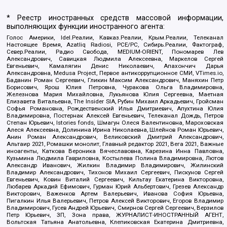
* Реестр иностранных средств массовой информации,
выполняющих функции иностранного агента:
Голос Америки, Idel.Реалии, Кавказ.Реалии, Крым.Реалии, Телеканал
Настоящее Время, Azatliq Radiosi, PCE/PC, Сибирь.Реалии, Фактограф,
Север.Реалии, Радио Свобода, MEDIUM-ORIENT, Пономарев Лев
Александрович, Савицкая Людмила Алексеевна, Маркелов Сергей
Евгеньевич, Камалягин Денис Николаевич, Апахончич Дарья
Александровна, Medusa Project, Первое антикоррупционное СМИ, VTimes.io,
Баданин Роман Сергеевич, Гликин Максим Александрович, Маняхин Петр
Борисович, Ярош Юлия Петровна, Чуракова Ольга Владимировна,
Железнова Мария Михайловна, Лукьянова Юлия Сергеевна, Маетная
Елизавета Витальевна, The Insider SIA, Рубин Михаил Аркадьевич, Гройсман
Софья Романовна, Рождественский Илья Дмитриевич, Апухтина Юлия
Владимировна, Постернак Алексей Евгеньевич, Телеканал Дождь, Петров
Степан Юрьевич, Istories fonds, Шмагун Олеся Валентиновна, Мароховская
Алеся Алексеевна, Долинина Ирина Николаевна, Шлейнов Роман Юрьевич,
Анин Роман Александрович, Великовский Дмитрий Александрович,
Альтаир 2021, Ромашки монолит, Главный редактор 2021, Вега 2021, Важные
иноагенты, Каткова Вероника Вячеславовна, Карезина Инна Павловна,
Кузьмина Людмила Гавриловна, Костылева Полина Владимировна, Лютов
Александр Иванович, Жилкин Владимир Владимирович, Жилинский
Владимир Александрович, Тихонов Михаил Сергеевич, Пискунов Сергей
Евгеньевич, Ковин Виталий Сергеевич, Кильтау Екатерина Викторовна,
Любарев Аркадий Ефимович, Гурман Юрий Альбертович, Грезев Александр
Викторович, Важенков Артем Валерьевич, Иванова София Юрьевна,
Пигалкин Илья Валерьевич, Петров Алексей Викторович, Егоров Владимир
Владимирович, Гусев Андрей Юрьевич, Смирнов Сергей Сергеевич, Верзилов
Петр Юрьевич, ЗП, Зона права, ЖУРНАЛИСТ-ИНОСТРАННЫЙ АГЕНТ,
Вольтская Татьяна Анатольевна, Клепиковская Екатерина Дмитриевна,