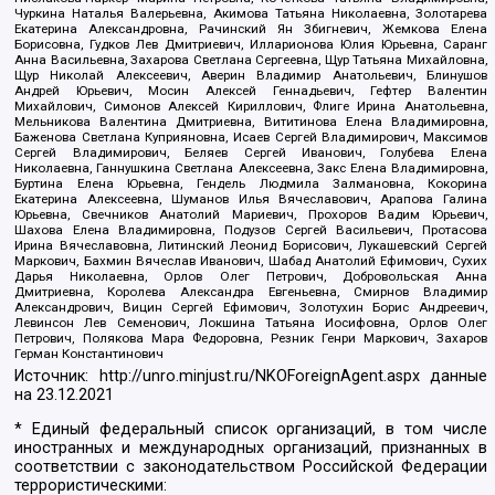
Чуркина Наталья Валерьевна, Акимова Татьяна Николаевна, Золотарева
Екатерина Александровна, Рачинский Ян Збигневич, Жемкова Елена
Борисовна, Гудков Лев Дмитриевич, Илларионова Юлия Юрьевна, Саранг
Анна Васильевна, Захарова Светлана Сергеевна, Щур Татьяна Михайловна,
Щур Николай Алексеевич, Аверин Владимир Анатольевич, Блинушов
Андрей Юрьевич, Мосин Алексей Геннадьевич, Гефтер Валентин
Михайлович, Симонов Алексей Кириллович, Флиге Ирина Анатольевна,
Мельникова Валентина Дмитриевна, Вититинова Елена Владимировна,
Баженова Светлана Куприяновна, Исаев Сергей Владимирович, Максимов
Сергей Владимирович, Беляев Сергей Иванович, Голубева Елена
Николаевна, Ганнушкина Светлана Алексеевна, Закс Елена Владимировна,
Буртина Елена Юрьевна, Гендель Людмила Залмановна, Кокорина
Екатерина Алексеевна, Шуманов Илья Вячеславович, Арапова Галина
Юрьевна, Свечников Анатолий Мариевич, Прохоров Вадим Юрьевич,
Шахова Елена Владимировна, Подузов Сергей Васильевич, Протасова
Ирина Вячеславовна, Литинский Леонид Борисович, Лукашевский Сергей
Маркович, Бахмин Вячеслав Иванович, Шабад Анатолий Ефимович, Сухих
Дарья Николаевна, Орлов Олег Петрович, Добровольская Анна
Дмитриевна, Королева Александра Евгеньевна, Смирнов Владимир
Александрович, Вицин Сергей Ефимович, Золотухин Борис Андреевич,
Левинсон Лев Семенович, Локшина Татьяна Иосифовна, Орлов Олег
Петрович, Полякова Мара Федоровна, Резник Генри Маркович, Захаров
Герман Константинович
Источник:
http://unro.minjust.ru/NKOForeignAgent.aspx
данные
на
23.12.2021
* Единый федеральный список организаций, в том числе
иностранных и международных организаций, признанных в
соответствии с законодательством Российской Федерации
террористическими: