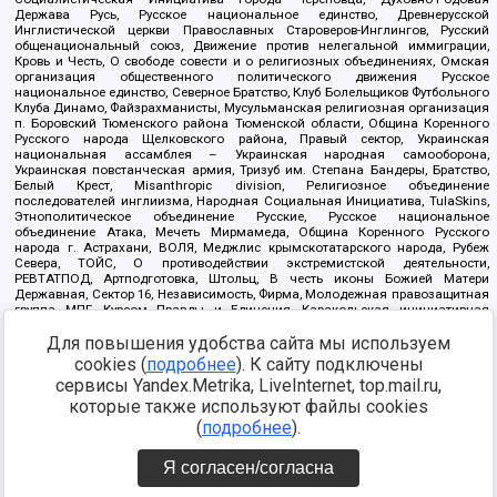
Держава Русь, Русское национальное единство, Древнерусской
Инглистической церкви Православных Староверов-Инглингов, Русский
общенациональный союз, Движение против нелегальной иммиграции,
Кровь и Честь, О свободе совести и о религиозных объединениях, Омская
организация общественного политического движения Русское
национальное единство, Северное Братство, Клуб Болельщиков Футбольного
Клуба Динамо, Файзрахманисты, Мусульманская религиозная организация
п. Боровский Тюменского района Тюменской области, Община Коренного
Русского народа Щелковского района, Правый сектор, Украинская
национальная ассамблея – Украинская народная самооборона,
Украинская повстанческая армия, Тризуб им. Степана Бандеры, Братство,
Белый Крест, Misanthropic division, Религиозное объединение
последователей инглиизма, Народная Социальная Инициатива, TulaSkins,
Этнополитическое объединение Русские, Русское национальное
объединение Атака, Мечеть Мирмамеда, Община Коренного Русского
народа г. Астрахани, ВОЛЯ, Меджлис крымскотатарского народа, Рубеж
Севера, ТОЙС, О противодействии экстремистской деятельности,
РЕВТАТПОД, Артподготовка, Штольц, В честь иконы Божией Матери
Державная, Сектор 16, Независимость, Фирма, Молодежная правозащитная
группа МПГ, Курсом Правды и Единения, Каракольская инициативная
группа, Автоград Крю, Союз Славянских Сил Руси, Алля-Аят,
Для повышения удобства сайта мы используем
Благотворительный пансионат Ак Умут, Русская республика Русь,
Арестантское уголовное единство, Башкорт, Нация и свобода, W.H.С., Фалунь
cookies (
подробнее
). К сайту подключены
Дафа, Иртыш Ultras, Русский Патриотический клуб-Новокузнецк/РПК,
сервисы Yandex.Metrika, LiveInternet, top.mail.ru,
Сибирский державный союз, Фонд борьбы с коррупцией, Фонд защиты прав
граждан, Штабы Навального, Совет граждан СССР Прикубанского округа г.
которые также используют файлы cookies
Краснодара
(
подробнее
).
Источник:
https://minjust.gov.ru/ru/documents/7822/
данные на
08.12.2021
Я согласен/согласна