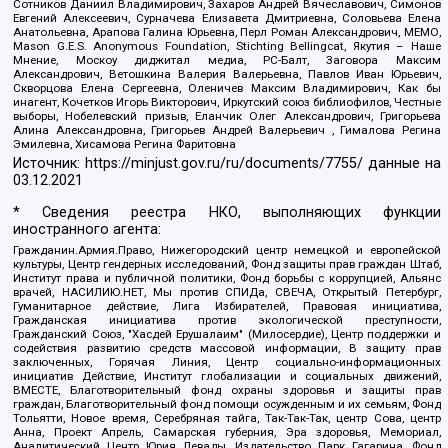
Сотников Даниил Владимирович, Захаров Андрей Вячеславович, Симонов
Евгений Алексеевич, Сурначева Елизавета Дмитриевна, Соловьева Елена
Анатольевна, Арапова Галина Юрьевна, Перл Роман Александрович, МЕМО,
Mason G.E.S. Anonymous Foundation, Stichting Bellingcat, Якутия – Наше
Мнение, Москоу диджитал медиа, РС-Балт, Заговора Максим
Александрович, Ветошкина Валерия Валерьевна, Павлов Иван Юрьевич,
Скворцова Елена Сергеевна, Оленичев Максим Владимирович, Как бы
инагент, Кочетков Игорь Викторович, Иркутский союз библиофилов, Честные
выборы, Нобелевский призыв, Еланчик Олег Александрович, Григорьева
Алина Александровна, Григорьев Андрей Валерьевич , Гималова Регина
Эмилевна, Хисамова Регина Фаритовна
Источник:
https://minjust.gov.ru/ru/documents/7755/
данные на
03.12.2021
* Сведения реестра НКО, выполняющих функции
иностранного агента:
Гражданин.Армия.Право, Нижегородский центр немецкой и европейской
культуры, Центр гендерных исследований, Фонд защиты прав граждан Штаб,
Институт права и публичной политики, Фонд борьбы с коррупцией, Альянс
врачей, НАСИЛИЮ.НЕТ, Мы против СПИДа, СВЕЧА, Открытый Петербург,
Гуманитарное действие, Лига Избирателей, Правовая инициатива,
Гражданская инициатива против экологической преступности,
Гражданский Союз, "Хасдей Ерушалаим" (Милосердие), Центр поддержки и
содействия развитию средств массовой информации, В защиту прав
заключенных, Горячая Линия, Центр социально-информационных
инициатив Действие, Институт глобализации и социальных движений,
ВМЕСТЕ, Благотворительный фонд охраны здоровья и защиты прав
граждан, Благотворительный фонд помощи осужденным и их семьям, Фонд
Тольятти, Новое время, Серебряная тайга, Так-Так-Так, центр Сова, центр
Анна, Проект Апрель, Самарская губерния, Эра здоровья, Мемориал,
Аналитический Центр Юрия Левады, Издательство Парк Гагарина, Фонд