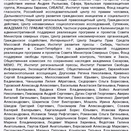
содействия имени Андрея Рылькова, Сфера, Уральская правозащитная
группа, Женщины Евразии, СИБАЛЬТ, Институт прав человека, Фонд защиты
гласности, Российский исследовательский центр по правам человека,
Дальневосточный центр развития гражданских инициатив и социального
партнерства, Пермский региональный правозащитный центр, Гражданское
действие, Центр независимых социологических исследований, Сутяжник,
АКАДЕМИЯ ПО ПРАВАМ ЧЕЛОВЕКА, Частное учреждение в Калининграде по
административной поддержке реализации программ и проектов Совета
Министров северных стран, Центр развития некоммерческих организаций,
Гражданское содействие, Интернешнл-Р, Центр Защиты Прав Средств
Массовой Информации, Институт развития прессы - Сибирь, Частное
учреждение в Санкт-Петербурге по административной поддержке
реализации программ и проектов Совета Министров Северных Стран, Фонд
поддержки свободы прессы, Гражданский контроль, Человек и Закон,
Общественная комиссия по сохранению наследия академика Сахарова,
МЕМО. РУ, Институт региональной прессы, Институт Развития Свободы
Информации, Экозащита!-Женсовет, Общественный вердикт, Евразийская
антимонопольная ассоциация, Дзугкоева Регина Николаевна, Кривенко
Сергей Владимирович, Милославский Павел Юрьевич, Шнырова Ольга
Вадимовна, Чанышева Лилия Айратовна, Сидорович Ольга Борисовна,
Туровский Александр Алексеевич, Васильева Анастасия Евгеньевна, Ривина
Анна Валерьевна, Бурдина Юлия Владимировна, Бойко Анатолий
Николаевич, Пивоваров Андрей Сергеевич, Дугин Сергей Георгиевич, Аверин
Виталий Евгеньевич, Барахоев Магомед Бекханович, Шевченко Дмитрий
Александрович, Шарипков Олег Викторович, Мошель Ирина Ароновна,
Шведов Григорий Сергеевич, Пономарев Лев Александрович, Созаев
Валерий Валерьевич, Каргалицкий Борис Юльевич, Исакова Ирина
Александровна, Исламов Тимур Рифгатович, Романова Ольга Евгеньевна,
Щаров Сергей Алексадрович, Цирульников Борис Альбертович, Халидова
Марина Владимировна, Людевиг Марина Зариевна, Федотова Галина
Анатольевна, Паутов Юрий Анатольевич, Верховский Александр Маркович,
Пислакова-Паркер Марина Петровна, Кочеткова Татьяна Владимировна,