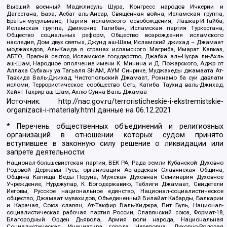
Высший военный Маджлисуль Шура, Конгресс народов Ичкерии и
Дагестана, База, Асбат аль-Ансар, Священная война, Исламская группа,
Братья-мусульмане, Партия исламского освобождения, Лашкар-И-Тайба,
Исламская группа, Движение Талибан, Исламская партия Туркестана,
Общество социальных реформ, Общество возрождения исламского
наследия, Дом двух святых, Джунд аш-Шам, Исламский джихад – Джамаат
моджахедов, Аль-Каида в странах исламского Магриба, Имарат Кавказ,
АБТО, Правый сектор, Исламское государство, Джабха аль-Нусра ли-Ахль
аш-Шам, Народное ополчение имени К. Минина и Д. Пожарского, Аджр от
Аллаха Субхану уа Тагьаля SHAM, АУМ Синрике, Муджахеды джамаата Ат-
Тавхида Валь-Джихад, Чистопольский Джамаат, Рохнамо ба суи давлати
исломи, Террористическое сообщество Сеть, Катиба Таухид валь-Джихад,
Хайят Тахрир аш-Шам, Ахлю Сунна Валь Джамаа
Источник:
http://nac.gov.ru/terroristicheskie-i-ekstremistskie-
organizacii-i-materialy.html
данные на
06.12.2021
* Перечень общественных объединений и религиозных
организаций в отношении которых судом принято
вступившее в законную силу решение о ликвидации или
запрете деятельности:
Национал-большевистская партия, ВЕК РА, Рада земли Кубанской Духовно
Родовой Державы Русь, организация Асгардская Славянская Община,
Община Капища Веды Перуна, Мужская Духовная Семинария Духовное
Учреждение, Нурджулар, К Богодержавию, Таблиги Джамаат, Свидетели
Иеговы, Русское национальное единство, Национал-социалистическое
общество, Джамаат мувахидов, Объединенный Вилайат Кабарды, Балкарии
и Карачая, Союз славян, Ат-Такфир Валь-Хиджра, Пит Буль, Национал-
социалистическая рабочая партия России, Славянский союз, Формат-18,
Благородный Орден Дьявола, Армия воли народа, Национальная
Социалистическая Инициатива города Череповца, Духовно-Родовая