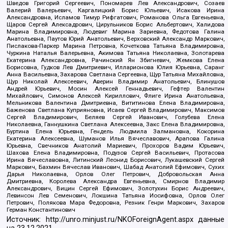
Шведов Григорий Сергеевич, Пономарев Лев Александрович, Созаев
Валерий Валерьевич, Каргалицкий Борис Юльевич, Исакова Ирина
Александровна, Исламов Тимур Рифгатович, Романова Ольга Евгеньевна,
Щаров Сергей Алексадрович, Цирульников Борис Альбертович, Халидова
Марина Владимировна, Людевиг Марина Зариевна, Федотова Галина
Анатольевна, Паутов Юрий Анатольевич, Верховский Александр Маркович,
Пислакова-Паркер Марина Петровна, Кочеткова Татьяна Владимировна,
Чуркина Наталья Валерьевна, Акимова Татьяна Николаевна, Золотарева
Екатерина Александровна, Рачинский Ян Збигневич, Жемкова Елена
Борисовна, Гудков Лев Дмитриевич, Илларионова Юлия Юрьевна, Саранг
Анна Васильевна, Захарова Светлана Сергеевна, Щур Татьяна Михайловна,
Щур Николай Алексеевич, Аверин Владимир Анатольевич, Блинушов
Андрей Юрьевич, Мосин Алексей Геннадьевич, Гефтер Валентин
Михайлович, Симонов Алексей Кириллович, Флиге Ирина Анатольевна,
Мельникова Валентина Дмитриевна, Вититинова Елена Владимировна,
Баженова Светлана Куприяновна, Исаев Сергей Владимирович, Максимов
Сергей Владимирович, Беляев Сергей Иванович, Голубева Елена
Николаевна, Ганнушкина Светлана Алексеевна, Закс Елена Владимировна,
Буртина Елена Юрьевна, Гендель Людмила Залмановна, Кокорина
Екатерина Алексеевна, Шуманов Илья Вячеславович, Арапова Галина
Юрьевна, Свечников Анатолий Мариевич, Прохоров Вадим Юрьевич,
Шахова Елена Владимировна, Подузов Сергей Васильевич, Протасова
Ирина Вячеславовна, Литинский Леонид Борисович, Лукашевский Сергей
Маркович, Бахмин Вячеслав Иванович, Шабад Анатолий Ефимович, Сухих
Дарья Николаевна, Орлов Олег Петрович, Добровольская Анна
Дмитриевна, Королева Александра Евгеньевна, Смирнов Владимир
Александрович, Вицин Сергей Ефимович, Золотухин Борис Андреевич,
Левинсон Лев Семенович, Локшина Татьяна Иосифовна, Орлов Олег
Петрович, Полякова Мара Федоровна, Резник Генри Маркович, Захаров
Герман Константинович
Источник:
http://unro.minjust.ru/NKOForeignAgent.aspx
данные