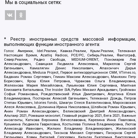
Мы в социальных сетях:
* Реестр иностранных средств массовой информации,
выполняющих функции иностранного агента:
Голос Америки, Idel.Реалии, Кавказ.Реалии, Крым.Реалии, Телеканал
Настоящее Время, Azatliq Radiosi, PCE/PC, Сибирь.Реалии, Фактограф,
Север.Реалии, Радио Свобода, MEDIUM-ORIENT, Пономарев Лев
Александрович, Савицкая Людмила Алексеевна, Маркелов Сергей
Евгеньевич, Камалягин Денис Николаевич, Апахончич Дарья
Александровна, Medusa Project, Первое антикоррупционное СМИ, VTimes.io,
Баданин Роман Сергеевич, Гликин Максим Александрович, Маняхин Петр
Борисович, Ярош Юлия Петровна, Чуракова Ольга Владимировна,
Железнова Мария Михайловна, Лукьянова Юлия Сергеевна, Маетная
Елизавета Витальевна, The Insider SIA, Рубин Михаил Аркадьевич, Гройсман
Софья Романовна, Рождественский Илья Дмитриевич, Апухтина Юлия
Владимировна, Постернак Алексей Евгеньевич, Телеканал Дождь, Петров
Степан Юрьевич, Istories fonds, Шмагун Олеся Валентиновна, Мароховская
Алеся Алексеевна, Долинина Ирина Николаевна, Шлейнов Роман Юрьевич,
Анин Роман Александрович, Великовский Дмитрий Александрович,
Альтаир 2021, Ромашки монолит, Главный редактор 2021, Вега 2021, Важные
иноагенты, Каткова Вероника Вячеславовна, Карезина Инна Павловна,
Кузьмина Людмила Гавриловна, Костылева Полина Владимировна, Лютов
Александр Иванович, Жилкин Владимир Владимирович, Жилинский
Владимир Александрович, Тихонов Михаил Сергеевич, Пискунов Сергей
Евгеньевич, Ковин Виталий Сергеевич, Кильтау Екатерина Викторовна,