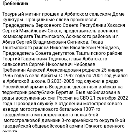
Гребенкина.
Траурный митинг прошел в Арбатском сельском Доме
культуры. Прощальные слова произнесли:
Председатель Верховного Совета Республики Хакасия
Сергей Михайлович Сокол, представитель военного
комиссариата Таштыпского, Аскизского районов и г.
Абаза Сергей Владимирович Ситников, Глава
Таштыпского района Николай Васильевич Чебодаев,
Председатель Совета депутатов Таштыпского района
Георгий Гаврилович Тодинов, глава Арбатского
сельсовета Сергей Николаевич Чебодаев.
Гребенкин Алексей Александрович родился 25 января
1985 года в селе Арбаты. С 1992 года по 2001 год учился
в Арбатской школе. В 2003-2005 год служил в рядах
Российской армии в Воздушно-десантных войсках на
территории республики Бурятия. Был мобилизован в
ряды вооруженных сил России на СВО 21 сентября 2022
года. Проходил службу в отделении мотострелкового
взвода мотострелкового батальона 1307-го
гвардейского мотострелкового полка 6-ой
мотострелковой дивизии 3-го армейского округа 8-ой
гвардейской общевойсковой армии Южного военного
округа.