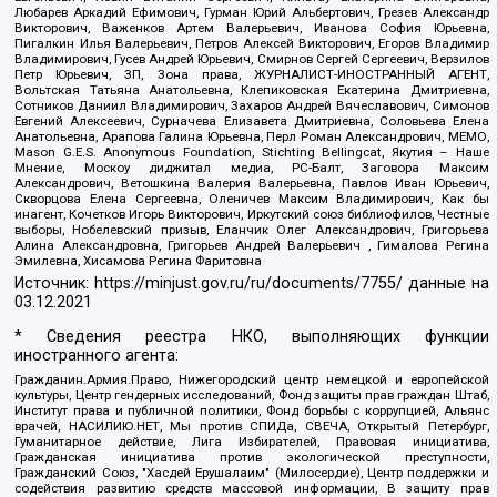
Любарев Аркадий Ефимович, Гурман Юрий Альбертович, Грезев Александр
Викторович, Важенков Артем Валерьевич, Иванова София Юрьевна,
Пигалкин Илья Валерьевич, Петров Алексей Викторович, Егоров Владимир
Владимирович, Гусев Андрей Юрьевич, Смирнов Сергей Сергеевич, Верзилов
Петр Юрьевич, ЗП, Зона права, ЖУРНАЛИСТ-ИНОСТРАННЫЙ АГЕНТ,
Вольтская Татьяна Анатольевна, Клепиковская Екатерина Дмитриевна,
Сотников Даниил Владимирович, Захаров Андрей Вячеславович, Симонов
Евгений Алексеевич, Сурначева Елизавета Дмитриевна, Соловьева Елена
Анатольевна, Арапова Галина Юрьевна, Перл Роман Александрович, МЕМО,
Mason G.E.S. Anonymous Foundation, Stichting Bellingcat, Якутия – Наше
Мнение, Москоу диджитал медиа, РС-Балт, Заговора Максим
Александрович, Ветошкина Валерия Валерьевна, Павлов Иван Юрьевич,
Скворцова Елена Сергеевна, Оленичев Максим Владимирович, Как бы
инагент, Кочетков Игорь Викторович, Иркутский союз библиофилов, Честные
выборы, Нобелевский призыв, Еланчик Олег Александрович, Григорьева
Алина Александровна, Григорьев Андрей Валерьевич , Гималова Регина
Эмилевна, Хисамова Регина Фаритовна
Источник:
https://minjust.gov.ru/ru/documents/7755/
данные на
03.12.2021
* Сведения реестра НКО, выполняющих функции
иностранного агента:
Гражданин.Армия.Право, Нижегородский центр немецкой и европейской
культуры, Центр гендерных исследований, Фонд защиты прав граждан Штаб,
Институт права и публичной политики, Фонд борьбы с коррупцией, Альянс
врачей, НАСИЛИЮ.НЕТ, Мы против СПИДа, СВЕЧА, Открытый Петербург,
Гуманитарное действие, Лига Избирателей, Правовая инициатива,
Гражданская инициатива против экологической преступности,
Гражданский Союз, "Хасдей Ерушалаим" (Милосердие), Центр поддержки и
содействия развитию средств массовой информации, В защиту прав