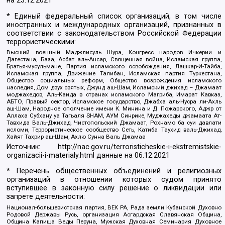
на
23.12.2021
* Единый федеральный список организаций, в том числе
иностранных и международных организаций, признанных в
соответствии с законодательством Российской Федерации
террористическими:
Высший военный Маджлисуль Шура, Конгресс народов Ичкерии и
Дагестана, База, Асбат аль-Ансар, Священная война, Исламская группа,
Братья-мусульмане, Партия исламского освобождения, Лашкар-И-Тайба,
Исламская группа, Движение Талибан, Исламская партия Туркестана,
Общество социальных реформ, Общество возрождения исламского
наследия, Дом двух святых, Джунд аш-Шам, Исламский джихад – Джамаат
моджахедов, Аль-Каида в странах исламского Магриба, Имарат Кавказ,
АБТО, Правый сектор, Исламское государство, Джабха аль-Нусра ли-Ахль
аш-Шам, Народное ополчение имени К. Минина и Д. Пожарского, Аджр от
Аллаха Субхану уа Тагьаля SHAM, АУМ Синрике, Муджахеды джамаата Ат-
Тавхида Валь-Джихад, Чистопольский Джамаат, Рохнамо ба суи давлати
исломи, Террористическое сообщество Сеть, Катиба Таухид валь-Джихад,
Хайят Тахрир аш-Шам, Ахлю Сунна Валь Джамаа
Источник:
http://nac.gov.ru/terroristicheskie-i-ekstremistskie-
organizacii-i-materialy.html
данные на
06.12.2021
* Перечень общественных объединений и религиозных
организаций в отношении которых судом принято
вступившее в законную силу решение о ликвидации или
запрете деятельности:
Национал-большевистская партия, ВЕК РА, Рада земли Кубанской Духовно
Родовой Державы Русь, организация Асгардская Славянская Община,
Община Капища Веды Перуна, Мужская Духовная Семинария Духовное