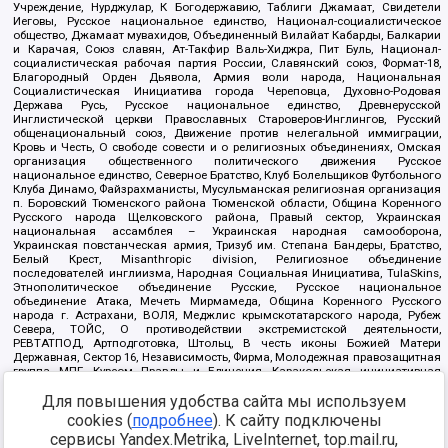
Учреждение, Нурджулар, К Богодержавию, Таблиги Джамаат, Свидетели
Иеговы, Русское национальное единство, Национал-социалистическое
общество, Джамаат мувахидов, Объединенный Вилайат Кабарды, Балкарии
и Карачая, Союз славян, Ат-Такфир Валь-Хиджра, Пит Буль, Национал-
социалистическая рабочая партия России, Славянский союз, Формат-18,
Благородный Орден Дьявола, Армия воли народа, Национальная
Социалистическая Инициатива города Череповца, Духовно-Родовая
Держава Русь, Русское национальное единство, Древнерусской
Инглистической церкви Православных Староверов-Инглингов, Русский
общенациональный союз, Движение против нелегальной иммиграции,
Кровь и Честь, О свободе совести и о религиозных объединениях, Омская
организация общественного политического движения Русское
национальное единство, Северное Братство, Клуб Болельщиков Футбольного
Клуба Динамо, Файзрахманисты, Мусульманская религиозная организация
п. Боровский Тюменского района Тюменской области, Община Коренного
Русского народа Щелковского района, Правый сектор, Украинская
национальная ассамблея – Украинская народная самооборона,
Украинская повстанческая армия, Тризуб им. Степана Бандеры, Братство,
Белый Крест, Misanthropic division, Религиозное объединение
последователей инглиизма, Народная Социальная Инициатива, TulaSkins,
Этнополитическое объединение Русские, Русское национальное
объединение Атака, Мечеть Мирмамеда, Община Коренного Русского
народа г. Астрахани, ВОЛЯ, Меджлис крымскотатарского народа, Рубеж
Севера, ТОЙС, О противодействии экстремистской деятельности,
РЕВТАТПОД, Артподготовка, Штольц, В честь иконы Божией Матери
Державная, Сектор 16, Независимость, Фирма, Молодежная правозащитная
группа МПГ, Курсом Правды и Единения, Каракольская инициативная
группа, Автоград Крю, Союз Славянских Сил Руси, Алля-Аят,
Благотворительный пансионат Ак Умут, Русская республика Русь,
Для повышения удобства сайта мы используем
Арестантское уголовное единство, Башкорт, Нация и свобода, W.H.С., Фалунь
cookies (
подробнее
). К сайту подключены
Дафа, Иртыш Ultras, Русский Патриотический клуб-Новокузнецк/РПК,
сервисы Yandex.Metrika, LiveInternet, top.mail.ru,
Сибирский державный союз, Фонд борьбы с коррупцией, Фонд защиты прав