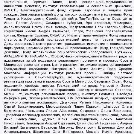
заключенных, Горячая Линия, Центр социально-информационных
инициатив Действие, Институт глобализации и социальных движений,
ВМЕСТЕ, Благотворительный фонд охраны здоровья и защиты прав
граждан, Благотворительный фонд помощи осужденным и их семьям, Фонд
Тольятти, Новое время, Серебряная тайга, Так-Так-Так, центр Сова, центр
Анна, Проект Апрель, Самарская губерния, Эра здоровья, Мемориал,
Аналитический Центр Юрия Левады, Издательство Парк Гагарина, Фонд
содействия имени Андрея Рылькова, Сфера, Уральская правозащитная
группа, Женщины Евразии, СИБАЛЬТ, Институт прав человека, Фонд защиты
гласности, Российский исследовательский центр по правам человека,
Дальневосточный центр развития гражданских инициатив и социального
партнерства, Пермский региональный правозащитный центр, Гражданское
действие, Центр независимых социологических исследований, Сутяжник,
АКАДЕМИЯ ПО ПРАВАМ ЧЕЛОВЕКА, Частное учреждение в Калининграде по
административной поддержке реализации программ и проектов Совета
Министров северных стран, Центр развития некоммерческих организаций,
Гражданское содействие, Интернешнл-Р, Центр Защиты Прав Средств
Массовой Информации, Институт развития прессы - Сибирь, Частное
учреждение в Санкт-Петербурге по административной поддержке
реализации программ и проектов Совета Министров Северных Стран, Фонд
поддержки свободы прессы, Гражданский контроль, Человек и Закон,
Общественная комиссия по сохранению наследия академика Сахарова,
МЕМО. РУ, Институт региональной прессы, Институт Развития Свободы
Информации, Экозащита!-Женсовет, Общественный вердикт, Евразийская
антимонопольная ассоциация, Дзугкоева Регина Николаевна, Кривенко
Сергей Владимирович, Милославский Павел Юрьевич, Шнырова Ольга
Вадимовна, Чанышева Лилия Айратовна, Сидорович Ольга Борисовна,
Туровский Александр Алексеевич, Васильева Анастасия Евгеньевна, Ривина
Анна Валерьевна, Бурдина Юлия Владимировна, Бойко Анатолий
Николаевич, Пивоваров Андрей Сергеевич, Дугин Сергей Георгиевич, Аверин
Виталий Евгеньевич, Барахоев Магомед Бекханович, Шевченко Дмитрий
Александрович, Шарипков Олег Викторович, Мошель Ирина Ароновна,