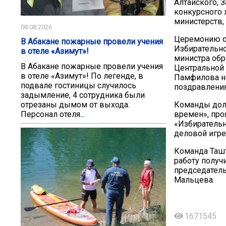
Алтайского, 
конкурсного 
министерств,
08.08.2026
Церемонию от
В Абакане пожарные провели учения
Избирательно
в отеле «Азимут»!
министра обр
В Абакане пожарные провели учения
Центральной
в отеле «Азимут»! По легенде, в
Памфилова н
подвале гостиницы случилось
поздравления
задымление, 4 сотрудника были
отрезаны дымом от выхода.
Команды долж
Персонал отеля...
времен», про
«Избирательн
деловой игре
Команда Таш
работу получ
председатель
Мальцева.
1671545