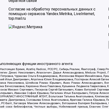
обратной связи
Согласие на обработку персональных данных с
помощью сервисов Yandex.Metrika, LiveInternet,
top.mail.ru
выполняющих функции иностранного агента:
 Настоящее Время, Azatliq Radiosi, PCE/PC, Сибирь.Реалии, Фактограф, Север
ягин Денис Николаевич, Апахончич Дарья Александровна, Medusa Project, П
етровна, Чуракова Ольга Владимировна, Железнова Мария Михайловна, Лукьян
й Илья Дмитриевич, Апухтина Юлия Владимировна, Постернак Алексей Евгеньев
рина Николаевна, Шлейнов Роман Юрьевич, Анин Роман Александрович, Вел
оника Вячеславовна, Карезина Инна Павловна, Кузьмина Людмила Гавриловна
ов Михаил Сергеевич, Пискунов Сергей Евгеньевич, Ковин Виталий Сергеевич
алерьевич, Иванова София Юрьевна, Пигалкин Илья Валерьевич, Петров Алексе
а, ЖУРНАЛИСТ-ИНОСТРАННЫЙ АГЕНТ, Вольтская Татьяна Анатольевна, Клепиков
авета Дмитриевна, Соловьева Елена Анатольевна, Арапова Галина Юрьевна, П
иа, РС-Балт, Заговора Максим Александрович, Ветошкина Валерия Валерьевна
ский союз библиофилов, Честные выборы, Нобелевский призыв, Еланчик Олег