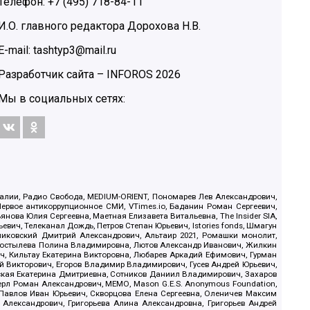
Телефон: +7 (495) 718-84-11
И.О. главного редактора Дорохова Н.В.
E-mail: tashtyp3@mail.ru
Разработчик сайта –
INFOROS
2026
Мы в социальных сетях:
.Реалии, Радио Свобода, MEDIUM-ORIENT, Пономарев Лев Александрович,
ервое антикоррупционное СМИ, VTimes.io, Баданин Роман Сергеевич,
ова Юлия Сергеевна, Маетная Елизавета Витальевна, The Insider SIA,
ич, Телеканал Дождь, Петров Степан Юрьевич, Istories fonds, Шмагун
иковский Дмитрий Александрович, Альтаир 2021, Ромашки монолит,
, Костылева Полина Владимировна, Лютов Александр Иванович, Жилкин
, Кильтау Екатерина Викторовна, Любарев Аркадий Ефимович, Гурман
й Викторович, Егоров Владимир Владимирович, Гусев Андрей Юрьевич,
ская Екатерина Дмитриевна, Сотников Даниил Владимирович, Захаров
ерл Роман Александрович, МЕМО, Mason G.E.S. Anonymous Foundation,
, Павлов Иван Юрьевич, Скворцова Елена Сергеевна, Оленичев Максим
 Александрович, Григорьева Алина Александровна, Григорьев Андрей