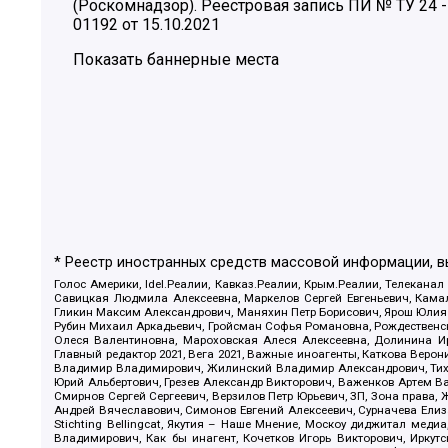
(Роскомнадзор). Реестровая запись ПИ № ТУ 24 -
01192 от 15.10.2021
Показать баннерные места
* Реестр иностранных средств массовой информации, 
Голос Америки, Idel.Реалии, Кавказ.Реалии, Крым.Реалии, Телеканал
Савицкая Людмила Алексеевна, Маркелов Сергей Евгеньевич, Камал
Гликин Максим Александрович, Маняхин Петр Борисович, Ярош Юлия П
Рубин Михаил Аркадьевич, Гройсман Софья Романовна, Рождественски
Олеся Валентиновна, Мароховская Алеся Алексеевна, Долинина И
Главный редактор 2021, Вега 2021, Важные иноагенты, Каткова Вер
Владимир Владимирович, Жилинский Владимир Александрович, Тихон
Юрий Альбертович, Грезев Александр Викторович, Важенков Артем В
Смирнов Сергей Сергеевич, Верзилов Петр Юрьевич, ЗП, Зона прав
Андрей Вячеславович, Симонов Евгений Алексеевич, Сурначева Елиз
Stichting Bellingcat, Якутия – Наше Мнение, Москоу диджитал мед
Владимирович, Как бы инагент, Кочетков Игорь Викторович, Иркут