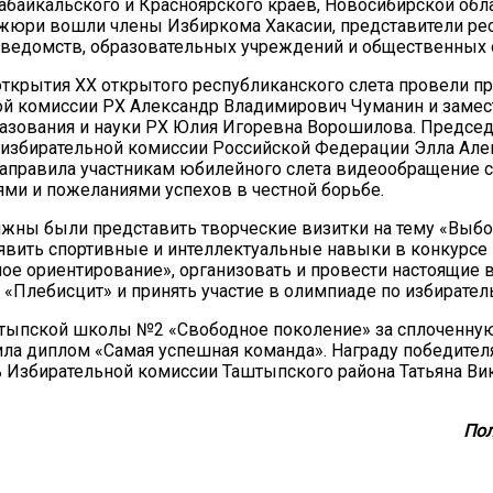
Забайкальского и Красноярского краев, Новосибирской обла
жюри вошли члены Избиркома Хакасии, представители ре
 ведомств, образовательных учреждений и общественных 
крытия ХХ открытого республиканского слета провели п
й комиссии РХ Александр Владимирович Чуманин и замес
азования и науки РХ Юлия Игоревна Ворошилова. Председ
 избирательной комиссии Российской Федерации Элла Але
аправила участникам юбилейного слета видеообращение с
ми и пожеланиями успехов в честной борьбе.
ны были представить творческие визитки на тему «Выбо
явить спортивные и интеллектуальные навыки в конкурсе
ое ориентирование», организовать и провести настоящие
 «Плебисцит» и принять участие в олимпиаде по избирател
тыпской школы №2 «Свободное поколение» за сплоченну
ила диплом «Самая успешная команда». Награду победител
 Избирательной комиссии Таштыпского района Татьяна Ви
Пол