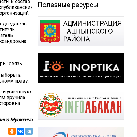
сти. В состав
Полезные ресурсы
спубликанских
организаций.
редседатель
титель
атель
ксандровна
ры: связь
 выборы в
ьному праву.
ю и успешную
ям вручила
кторовна
ина Мусихина