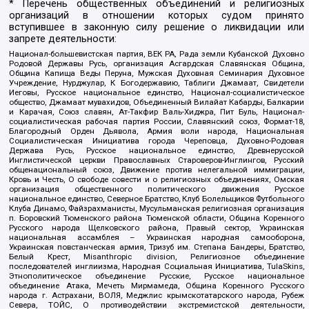
* Перечень общественных объединений и религиозных
организаций в отношении которых судом принято
вступившее в законную силу решение о ликвидации или
запрете деятельности:
Национал-большевистская партия, ВЕК РА, Рада земли Кубанской Духовно
Родовой Державы Русь, организация Асгардская Славянская Община,
Община Капища Веды Перуна, Мужская Духовная Семинария Духовное
Учреждение, Нурджулар, К Богодержавию, Таблиги Джамаат, Свидетели
Иеговы, Русское национальное единство, Национал-социалистическое
общество, Джамаат мувахидов, Объединенный Вилайат Кабарды, Балкарии
и Карачая, Союз славян, Ат-Такфир Валь-Хиджра, Пит Буль, Национал-
социалистическая рабочая партия России, Славянский союз, Формат-18,
Благородный Орден Дьявола, Армия воли народа, Национальная
Социалистическая Инициатива города Череповца, Духовно-Родовая
Держава Русь, Русское национальное единство, Древнерусской
Инглистической церкви Православных Староверов-Инглингов, Русский
общенациональный союз, Движение против нелегальной иммиграции,
Кровь и Честь, О свободе совести и о религиозных объединениях, Омская
организация общественного политического движения Русское
национальное единство, Северное Братство, Клуб Болельщиков Футбольного
Клуба Динамо, Файзрахманисты, Мусульманская религиозная организация
п. Боровский Тюменского района Тюменской области, Община Коренного
Русского народа Щелковского района, Правый сектор, Украинская
национальная ассамблея – Украинская народная самооборона,
Украинская повстанческая армия, Тризуб им. Степана Бандеры, Братство,
Белый Крест, Misanthropic division, Религиозное объединение
последователей инглиизма, Народная Социальная Инициатива, TulaSkins,
Этнополитическое объединение Русские, Русское национальное
объединение Атака, Мечеть Мирмамеда, Община Коренного Русского
народа г. Астрахани, ВОЛЯ, Меджлис крымскотатарского народа, Рубеж
Севера, ТОЙС, О противодействии экстремистской деятельности,