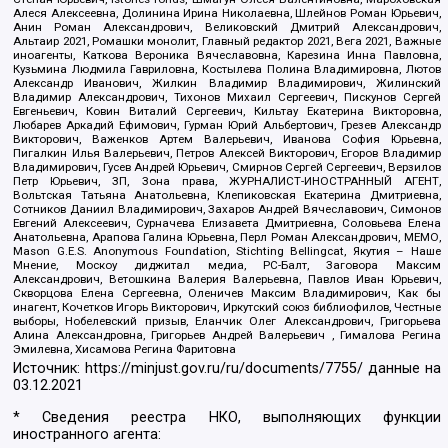
Алеся Алексеевна, Долинина Ирина Николаевна, Шлейнов Роман Юрьевич,
Анин Роман Александрович, Великовский Дмитрий Александрович,
Альтаир 2021, Ромашки монолит, Главный редактор 2021, Вега 2021, Важные
иноагенты, Каткова Вероника Вячеславовна, Карезина Инна Павловна,
Кузьмина Людмила Гавриловна, Костылева Полина Владимировна, Лютов
Александр Иванович, Жилкин Владимир Владимирович, Жилинский
Владимир Александрович, Тихонов Михаил Сергеевич, Пискунов Сергей
Евгеньевич, Ковин Виталий Сергеевич, Кильтау Екатерина Викторовна,
Любарев Аркадий Ефимович, Гурман Юрий Альбертович, Грезев Александр
Викторович, Важенков Артем Валерьевич, Иванова София Юрьевна,
Пигалкин Илья Валерьевич, Петров Алексей Викторович, Егоров Владимир
Владимирович, Гусев Андрей Юрьевич, Смирнов Сергей Сергеевич, Верзилов
Петр Юрьевич, ЗП, Зона права, ЖУРНАЛИСТ-ИНОСТРАННЫЙ АГЕНТ,
Вольтская Татьяна Анатольевна, Клепиковская Екатерина Дмитриевна,
Сотников Даниил Владимирович, Захаров Андрей Вячеславович, Симонов
Евгений Алексеевич, Сурначева Елизавета Дмитриевна, Соловьева Елена
Анатольевна, Арапова Галина Юрьевна, Перл Роман Александрович, МЕМО,
Mason G.E.S. Anonymous Foundation, Stichting Bellingcat, Якутия – Наше
Мнение, Москоу диджитал медиа, РС-Балт, Заговора Максим
Александрович, Ветошкина Валерия Валерьевна, Павлов Иван Юрьевич,
Скворцова Елена Сергеевна, Оленичев Максим Владимирович, Как бы
инагент, Кочетков Игорь Викторович, Иркутский союз библиофилов, Честные
выборы, Нобелевский призыв, Еланчик Олег Александрович, Григорьева
Алина Александровна, Григорьев Андрей Валерьевич , Гималова Регина
Эмилевна, Хисамова Регина Фаритовна
Источник:
https://minjust.gov.ru/ru/documents/7755/
данные на
03.12.2021
* Сведения реестра НКО, выполняющих функции
иностранного агента: