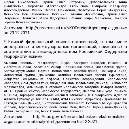
Дарья Николаевна, Орлов Олег Петрович, Добровольская Анна
Дмитриевна, Королева Александра Евгеньевна, Смирнов Владимир
Александрович, Вицин Сергей Ефимович, Золотухин Борис Андреевич,
Левинсон Лев Семенович, Локшина Татьяна Иосифовна, Орлов Олег
Петрович, Полякова Мара Федоровна, Резник Генри Маркович, Захаров
Герман Константинович
Источник:
http://unro.minjust.ru/NKOForeignAgent.aspx
данные
на
23.12.2021
* Единый федеральный список организаций, в том числе
иностранных и международных организаций, признанных в
соответствии с законодательством Российской Федерации
террористическими:
Высший военный Маджлисуль Шура, Конгресс народов Ичкерии и
Дагестана, База, Асбат аль-Ансар, Священная война, Исламская группа,
Братья-мусульмане, Партия исламского освобождения, Лашкар-И-Тайба,
Исламская группа, Движение Талибан, Исламская партия Туркестана,
Общество социальных реформ, Общество возрождения исламского
наследия, Дом двух святых, Джунд аш-Шам, Исламский джихад – Джамаат
моджахедов, Аль-Каида в странах исламского Магриба, Имарат Кавказ,
АБТО, Правый сектор, Исламское государство, Джабха аль-Нусра ли-Ахль
аш-Шам, Народное ополчение имени К. Минина и Д. Пожарского, Аджр от
Аллаха Субхану уа Тагьаля SHAM, АУМ Синрике, Муджахеды джамаата Ат-
Тавхида Валь-Джихад, Чистопольский Джамаат, Рохнамо ба суи давлати
исломи, Террористическое сообщество Сеть, Катиба Таухид валь-Джихад,
Хайят Тахрир аш-Шам, Ахлю Сунна Валь Джамаа
Источник:
http://nac.gov.ru/terroristicheskie-i-ekstremistskie-
organizacii-i-materialy.html
данные на
06.12.2021