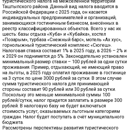
туристического налога на межселенной территории
Таштыпского района. Данный вид налога вводится в
Российской Федерации с 2025 года, он касается
индивидуальных предпринимателей и организаций,
занимающихся гостиничным бизнесом, внесённых в
реестр классифицированных объектов. Всего у нас их
шесть: базы отдыха «Куба» и «Кубайка», хостел
«Позарым», турбаза «Снежный барс», мотель «Ах хус»,
горнолыжный туристический комплекс «Сюгеш».
Налоговая ставка составит 1% в 2025 году, в 2026 – 2% и
к 2029 он поднимется до 5%. Законодательно установлен
минимальный размер ставки – 100 рублей за одни сутки
проживания. Пример, отдыхающий, не имеющий право
на льготы, в 2025 году оплатил проживание в гостинице
на 3 суток по цене 3000 рублей за сутки. В этом случае
сумма туристического налога для принимающей
стороны составит 90 рублей или 30 рублей за сутки.
Поскольку это меньше минимальной суммы 100
рублей/сутки, налог придется заплатить в размере 300
рублей. В налоговую базу не будет включаться
стоимость услуг, оказываемых льготным категориям
граждан. Налог будет поступать в счёт муниципального
бюджета.
Рассмотрены перспективы развития туристического