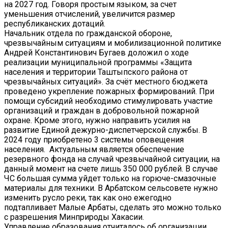
на 2027 год. Говоря простым языком, за счет
уменьшения отчислений, увеличится размер
республиканских дотаций.
Начальник отдела по гражданской обороне,
чрезвычайным ситуациям и мобилизационной политике
Андрей Константинович Бугаев доложил о ходе
реализации муниципальной программы «Защита
населения и территории Таштыпского района от
чрезвычайных ситуаций». За счёт местного бюджета
проведено укрепление пожарных формирований. При
помощи субсидий необходимо стимулировать участие
организаций и граждан в добровольной пожарной
охране. Кроме этого, нужно направить усилия на
развитие Единой дежурно-диспетчерской службы. В
2024 году приобретено 3 системы оповещения
населения. Актуальным является обеспечение
резервного фонда на случай чрезвычайной ситуации, на
данный момент на счете лишь 350 000 рублей. В случае
ЧС большая сумма уйдет только на горюче-смазочные
материалы для техники. В Арбатском сельсовете нужно
изменить русло реки, так как оно ежегодно
подтапливает Малые Арбаты, сделать это можно только
с разрешения Минприроды Хакасии.
Управление образования отчиталось об организации