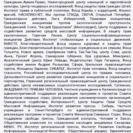
Гражданин.Армия.Право, Нижегородский центр немецкой и европейской
культуры, Центр гендерных исследований, Фонд защиты прав граждан Штаб,
Институт права и публичной политики, Фонд борьбы с коррупцией, Альянс
врачей, НАСИЛИЮ.НЕТ, Мы против СПИДа, СВЕЧА, Открытый Петербург,
Гуманитарное действие, Лига Избирателей, Правовая инициатива,
Гражданская инициатива против экологической преступности,
Гражданский Союз, "Хасдей Ерушалаим" (Милосердие), Центр поддержки и
содействия развитию средств массовой информации, В защиту прав
заключенных, Горячая Линия, Центр социально-информационных
инициатив Действие, Институт глобализации и социальных движений,
ВМЕСТЕ, Благотворительный фонд охраны здоровья и защиты прав
граждан, Благотворительный фонд помощи осужденным и их семьям, Фонд
Тольятти, Новое время, Серебряная тайга, Так-Так-Так, центр Сова, центр
Анна, Проект Апрель, Самарская губерния, Эра здоровья, Мемориал,
Аналитический Центр Юрия Левады, Издательство Парк Гагарина, Фонд
содействия имени Андрея Рылькова, Сфера, Уральская правозащитная
группа, Женщины Евразии, СИБАЛЬТ, Институт прав человека, Фонд защиты
гласности, Российский исследовательский центр по правам человека,
Дальневосточный центр развития гражданских инициатив и социального
партнерства, Пермский региональный правозащитный центр, Гражданское
действие, Центр независимых социологических исследований, Сутяжник,
АКАДЕМИЯ ПО ПРАВАМ ЧЕЛОВЕКА, Частное учреждение в Калининграде по
административной поддержке реализации программ и проектов Совета
Министров северных стран, Центр развития некоммерческих организаций,
Гражданское содействие, Интернешнл-Р, Центр Защиты Прав Средств
Массовой Информации, Институт развития прессы - Сибирь, Частное
учреждение в Санкт-Петербурге по административной поддержке
реализации программ и проектов Совета Министров Северных Стран, Фонд
поддержки свободы прессы, Гражданский контроль, Человек и Закон,
Общественная комиссия по сохранению наследия академика Сахарова,
МЕМО. РУ, Институт региональной прессы, Институт Развития Свободы
Информации, Экозащита!-Женсовет, Общественный вердикт, Евразийская