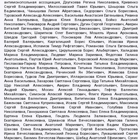
антимонопольная ассоциация, Дзугкоева Регина Николаевна, Кривенко
Сергей Владимирович, Милославский Павел Юрьевич, Шнырова Ольга
Вадимовна, Чанышева Лилия Айратовна, Сидорович Ольга Борисовна,
Туровский Александр Алексеевич, Васильева Анастасия Евгеньевна, Ривина
Анна Валерьевна, Бурдина Юлия Владимировна, Бойко Анатолий
Николаевич, Пивоваров Андрей Сергеевич, Дугин Сергей Георгиевич, Аверин
Виталий Евгеньевич, Барахоев Магомед Бекханович, Шевченко Дмитрий
Александрович, Шарипков Олег Викторович, Мошель Ирина Ароновна,
Шведов Григорий Сергеевич, Пономарев Лев Александрович, Созаев
Валерий Валерьевич, Каргалицкий Борис Юльевич, Исакова Ирина
Александровна, Исламов Тимур Рифгатович, Романова Ольга Евгеньевна,
Щаров Сергей Алексадрович, Цирульников Борис Альбертович, Халидова
Марина Владимировна, Людевиг Марина Зариевна, Федотова Галина
Анатольевна, Паутов Юрий Анатольевич, Верховский Александр Маркович,
Пислакова-Паркер Марина Петровна, Кочеткова Татьяна Владимировна,
Чуркина Наталья Валерьевна, Акимова Татьяна Николаевна, Золотарева
Екатерина Александровна, Рачинский Ян Збигневич, Жемкова Елена
Борисовна, Гудков Лев Дмитриевич, Илларионова Юлия Юрьевна, Саранг
Анна Васильевна, Захарова Светлана Сергеевна, Щур Татьяна Михайловна,
Щур Николай Алексеевич, Аверин Владимир Анатольевич, Блинушов
Андрей Юрьевич, Мосин Алексей Геннадьевич, Гефтер Валентин
Михайлович, Симонов Алексей Кириллович, Флиге Ирина Анатольевна,
Мельникова Валентина Дмитриевна, Вититинова Елена Владимировна,
Баженова Светлана Куприяновна, Исаев Сергей Владимирович, Максимов
Сергей Владимирович, Беляев Сергей Иванович, Голубева Елена
Николаевна, Ганнушкина Светлана Алексеевна, Закс Елена Владимировна,
Буртина Елена Юрьевна, Гендель Людмила Залмановна, Кокорина
Екатерина Алексеевна, Шуманов Илья Вячеславович, Арапова Галина
Юрьевна, Свечников Анатолий Мариевич, Прохоров Вадим Юрьевич,
Шахова Елена Владимировна, Подузов Сергей Васильевич, Протасова
Ирина Вячеславовна, Литинский Леонид Борисович, Лукашевский Сергей
Маркович, Бахмин Вячеслав Иванович, Шабад Анатолий Ефимович, Сухих