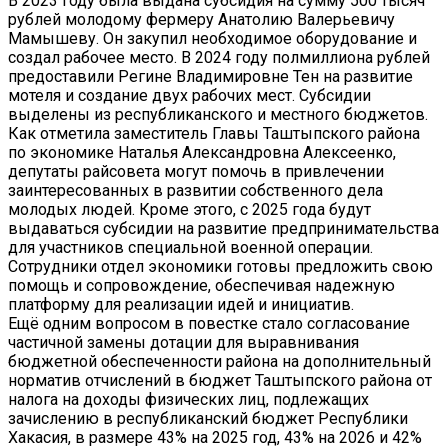
В 2023 году была выдана субсидия на сумму 500 тысяч
рублей молодому фермеру Анатолию Валерьевичу
Мамышеву. Он закупил необходимое оборудование и
создал рабочее место. В 2024 году полмиллиона рублей
предоставили Регине Владимировне Тен на развитие
мотеля и создание двух рабочих мест. Субсидии
выделены из республиканского и местного бюджетов.
Как отметила заместитель Главы Таштыпского района
по экономике Наталья Александровна Алексеенко,
депутаты райсовета могут помочь в привлечении
заинтересованных в развитии собственного дела
молодых людей. Кроме этого, с 2025 года будут
выдаваться субсидии на развитие предпринимательства
для участников специальной военной операции.
Сотрудники отдел экономики готовы предложить свою
помощь и сопровождение, обеспечивая надежную
платформу для реализации идей и инициатив.
Ещё одним вопросом в повестке стало согласование
частичной замены дотации для выравнивания
бюджетной обеспеченности района на дополнительный
норматив отчислений в бюджет Таштыпского района от
налога на доходы физических лиц, подлежащих
зачислению в республиканский бюджет Республики
Хакасия, в размере 43% на 2025 год, 43% на 2026 и 42%