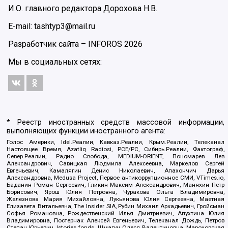
И.О. главного редактора Дорохова Н.В.
E-mail: tashtyp3@mail.ru
Разработчик сайта –
INFOROS
2026
Мы в социальных сетях:
* Реестр иностранных средств массовой информации,
выполняющих функции иностранного агента:
Голос Америки, Idel.Реалии, Кавказ.Реалии, Крым.Реалии, Телеканал
Настоящее Время, Azatliq Radiosi, PCE/PC, Сибирь.Реалии, Фактограф,
Север.Реалии, Радио Свобода, MEDIUM-ORIENT, Пономарев Лев
Александрович, Савицкая Людмила Алексеевна, Маркелов Сергей
Евгеньевич, Камалягин Денис Николаевич, Апахончич Дарья
Александровна, Medusa Project, Первое антикоррупционное СМИ, VTimes.io,
Баданин Роман Сергеевич, Гликин Максим Александрович, Маняхин Петр
Борисович, Ярош Юлия Петровна, Чуракова Ольга Владимировна,
Железнова Мария Михайловна, Лукьянова Юлия Сергеевна, Маетная
Елизавета Витальевна, The Insider SIA, Рубин Михаил Аркадьевич, Гройсман
Софья Романовна, Рождественский Илья Дмитриевич, Апухтина Юлия
Владимировна, Постернак Алексей Евгеньевич, Телеканал Дождь, Петров
Степан Юрьевич, Istories fonds, Шмагун Олеся Валентиновна, Мароховская