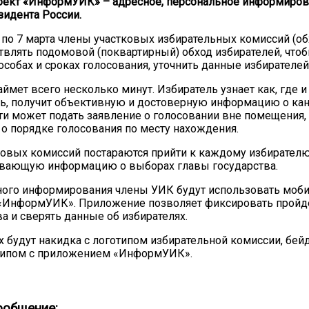
оект «ИнформУИК» – адресное, персональное информиров
идента России.
 по 7 марта члены участковых избирательных комиссий (об
твлять подомовой (поквартирный) обход избирателей, что
особах и сроках голосования, уточнить данные избирателей
ймет всего несколько минут. Избиратель узнает как, где и
ь, получит объективную и достоверную информацию о кан
и может подать заявление о голосовании вне помещения,
 порядке голосования по месту нахождения.
овых комиссий постараются прийти к каждому избирателю
вающую информацию о выборах главы государства.
ного информирования члены УИК будут использовать моб
«ИнформУИК». Приложение позволяет фиксировать прой
а и сверять данные об избирателях.
х будут накидка с логотипом избирательной комиссии, бейд
отипом с приложением «ИнформУИК».
ообщение: