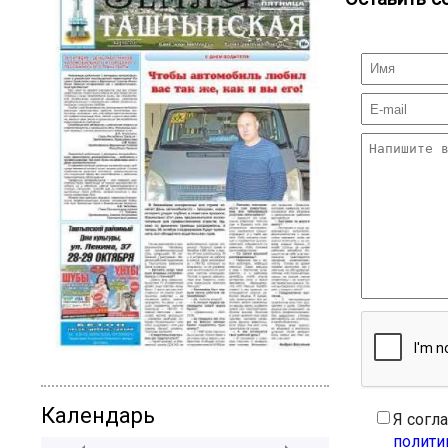
Календарь
Я согл
полити