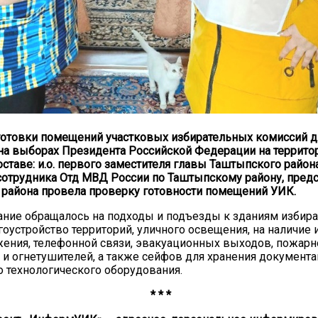
готовки помещений участковых избирательных комиссий д
на выборах Президента Российской Федерации на террито
ставе: и.о. первого заместителя главы Таштыпского района
сотрудника Отд МВД России по Таштыпскому району, пред
района провела проверку готовности помещений УИК.
ние обращалось на подходы и подъезды к зданиям избир
агоустройство территорий, уличного освещения, на наличие 
ения, телефонной связи, эвакуационных выходов, пожарн
 и огнетушителей, а также сейфов для хранения документа
 технологического оборудования.
* * *