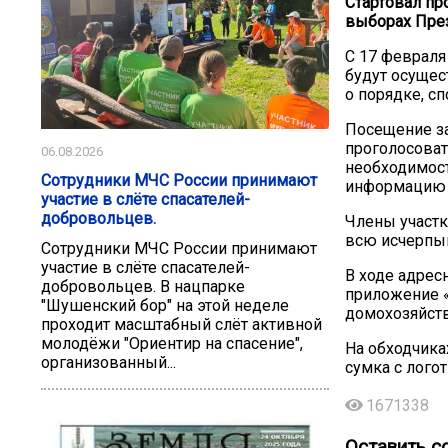
Стартовал пр
выборах През
С 17 февраля
будут осущес
о порядке, сп
Посещение за
проголосоват
06.08.2026
необходимост
Сотрудники МЧС России принимают
информацию о
участие в слёте спасателей-
добровольцев.
Члены участк
всю исчерпы
Сотрудники МЧС России принимают
участие в слёте спасателей-
В ходе адрес
добровольцев. В нацпарке
приложение 
"Шушенский бор" на этой неделе
домохозяйств
проходит масштабный слёт активной
молодёжи "Ориентир на спасение",
На обходчика
организованный...
сумка с лог
1671338
Оставить с