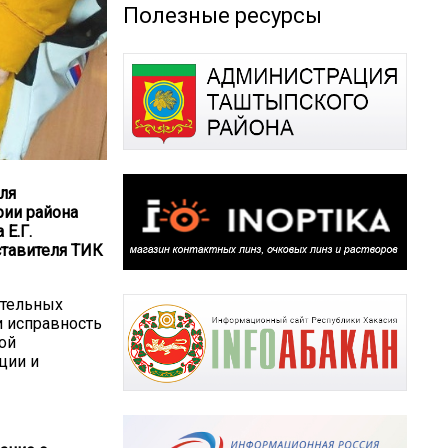
Полезные ресурсы
ля
рии района
 Е.Г.
ставителя ТИК
ательных
и исправность
ой
ции и