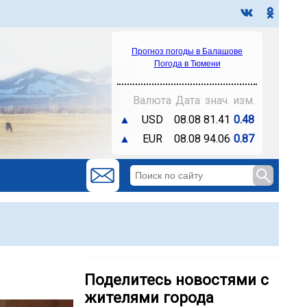
Прогноз погоды в Балашове
Погода в Тюмени
Валюта
Дата
знач.
изм.
▲
USD
08.08
81.41
0.48
▲
EUR
08.08
94.06
0.87
Поделитесь новостями с
жителями города