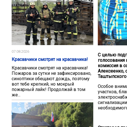
07.08.2026
С целью под
Красавчики смотрят на красавчика!
голосования 
комиссия в со
Красавчики смотрят на красавчика!
Алексеенко, 
Пожаров за сутки не зафиксировано,
Таштыпского 
синоптики обещают дождь, поэтому
вот тебе крепкий, но мокрый
Особое внима
пожарный лайк! Продолжай в том
участков, бл
же...
электроснабж
сигнализации
необходимого