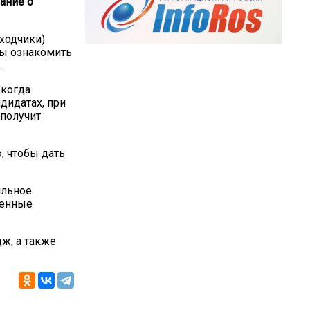
ание о
ходчики)
бы ознакомить
.
 когда
дидатах, при
 получит
, чтобы дать
ильное
денные
ж, а также