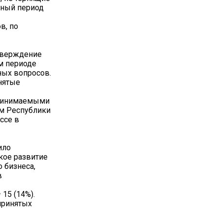
етный период
в, по
утверждение
ом периоде
ных вопросов.
нятые
ринимаемыми
ом Республики
ссе в
ило
кое развитие
 бизнеса,
в
15 (14%).
 принятых