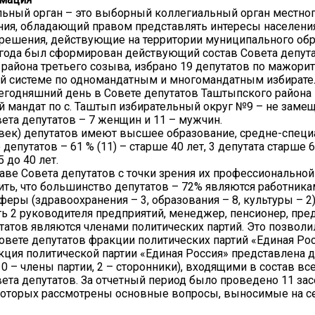
ьный орган – это выборный коллегиальный орган местно
ия, обладающий правом представлять интересы населени
 решения, действующие на территории муниципального обр
 года был сформирован действующий состав Совета депут
района третьего созыва, избрано 19 депутатов по мажори
ой системе по одномандатным и многомандатным избират
сегодняшний день в Совете депутатов Таштыпского района 
ий мандат по с. Таштып избирательный округ №9 – не замещ
вета депутатов – 7 женщин и 11 – мужчин.
овек) депутатов имеют высшее образование, средне-специ
епутатов – 61 % (11) – старше 40 лет, 3 депутата старше 6
5 до 40 лет.
таве Совета депутатов с точки зрения их профессиональной
ть, что большинство депутатов – 72% являются работник
еры (здравоохранения – 3, образования – 8, культуры – 2)
ть 2 руководителя предприятий, менеджер, пенсионер, пре
утатов являются членами политических партий. Это позволи
Совете депутатов фракции политических партий «Единая Рос
ция политической партии «Единая Россия» представлена
10 – члены партии, 2 – сторонники), входящими в состав вс
ета депутатов. За отчетный период было проведено 11 за
которых рассмотрены основные вопросы, выносимые на с