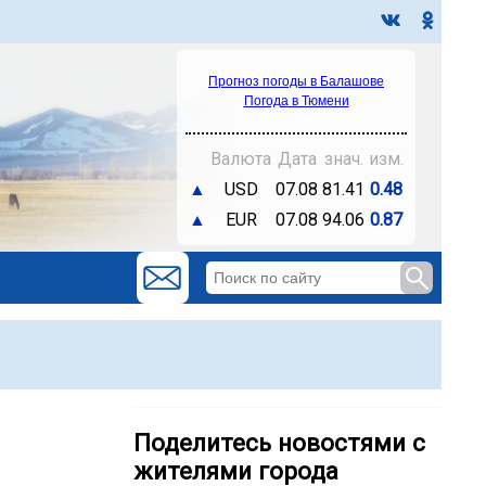
Прогноз погоды в Балашове
Погода в Тюмени
Валюта
Дата
знач.
изм.
▲
USD
07.08
81.41
0.48
▲
EUR
07.08
94.06
0.87
Поделитесь новостями с
жителями города