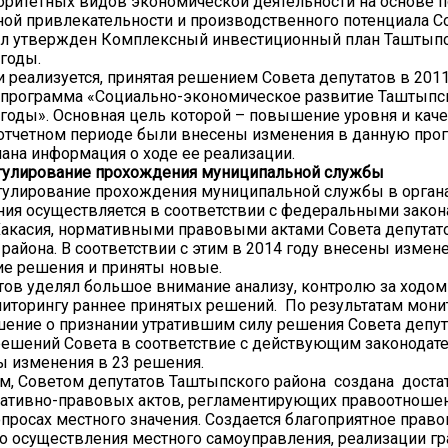
оритетных видов экономической деятельности на основе
ой привлекательности и производственного потенциала 
ыл утвержден Комплексный инвестиционный план Таштыпс
 годы.
и реализуется, принятая решением Совета депутатов в 2011
 программа «Социально-экономическое развитие Таштыпс
 годы». Основная цель которой – повышение уровня и кач
 отчетном периоде были внесены изменения в данную прог
ана информация о ходе ее реализации.
гулирование прохождения муниципальной службы
гулирование прохождения муниципальной службы в органа
ия осуществляется в соответствии с федеральными закон
акасия, нормативными правовыми актами Совета депутат
района. В соответствии с этим в 2014 году внесены измен
е решения и приняты новые.
тов уделял большое внимание анализу, контролю за ходо
иторингу раннее принятых решений. По результатам мони
шение о признании утратившим силу решения Совета депут
ешений Совета в соответствие с действующим законодат
 изменения в 23 решения.
м, Советом депутатов Таштыпского района создана доста
мативно-правовых актов, регламентирующих правоотноше
просах местного значения. Создается благоприятное право
 осуществления местного самоуправления, реализации г