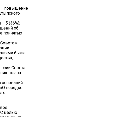
н – повышение
штыпского
– 5 (36%);
ешений об
ее принятых
 Советом
зации
ениями были
ества,
ессии Совета
ению плана
 оснований
«О порядке
ого
овое
 С целью