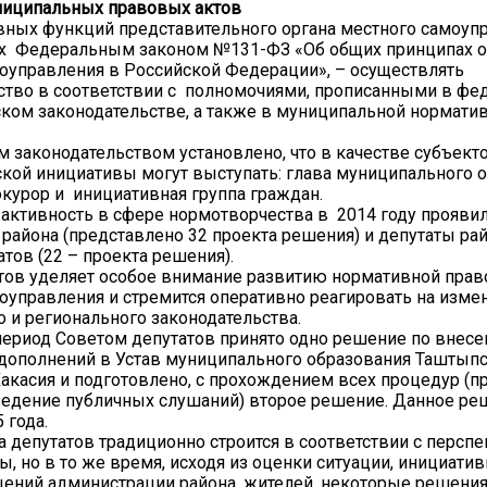
ниципальных правовых актов
вных функций представительного органа местного самоуп
х Федеральным законом №131-ФЗ «Об общих принципах о
оуправления в Российской Федерации», – осуществлять
тво в соответствии с полномочиями, прописанными в фе
ком законодательстве, а также в муниципальной нормати
законодательством установлено, что в качестве субъект
кой инициативы могут выступать: глава муниципального о
окурор и инициативная группа граждан.
ктивность в сфере нормотворчества в 2014 году проявил
района (представлено 32 проекта решения) и депутаты ра
атов (22 – проекта решения).
тов уделяет особое внимание развитию нормативной прав
оуправления и стремится оперативно реагировать на изме
 и регионального законодательства.
период Советом депутатов принято одно решение по внес
дополнений в Устав муниципального образования Таштыпс
акасия и подготовлено, с прохождением всех процедур (п
ведение публичных слушаний) второе решение. Данное ре
 года.
а депутатов традиционно строится в соответствии с перс
ы, но в то же время, исходя из оценки ситуации, инициати
щений администрации района, жителей, некоторые решения