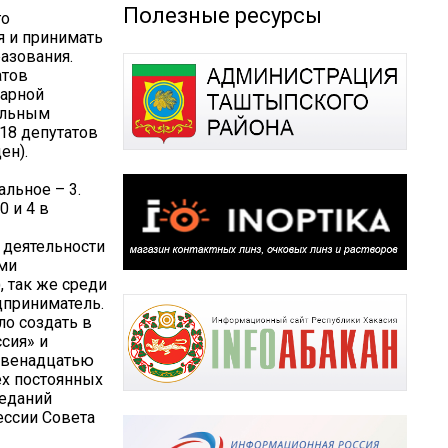
Полезные ресурсы
го
я и принимать
азования.
атов
тарной
ельным
18 депутатов
ен).
альное – 3.
0 и 4 в
 деятельности
ами
, так же среди
дприниматель.
ло создать в
сия» и
 двенадцатью
ех постоянных
седаний
ессии Совета