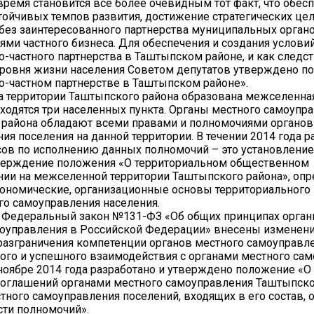
время становится все более очевидным тот факт, что обес
тойчивых темпов развития, достижение стратегических це
ез заинтересованного партнерства муниципальных органо
ями частного бизнеса. Для обеспечения и создания услови
-частного партнерства в Таштыпском районе, и как следс
ровня жизни населения Советом депутатов утверждено п
-частном партнерстве в Таштыпском районе».
на территории Таштыпского района образована межселенная
аходятся три населенных пункта. Органы местного самоупр
района обладают всеми правами и полномочиями органов
ия поселения на данной территории. В течении 2014 года 
ов по исполнению данных полномочий – это установлени
тверждение положения «О территориальном общественном
нии на межселенной территории Таштыпского района», о
ономические, организационные основы территориального
о самоуправления населения.
в Федеральный закон №131-ФЗ «Об общих принципах орган
оуправления в Российской Федерации» внесены изменени
азграничения компетенции органов местного самоуправле
го и успешного взаимодействия с органами местного са
ноябре 2014 года разработано и утверждено положение «О
оглашений органами местного самоуправления Таштыпско
тного самоуправления поселений, входящих в его состав, 
асти полномочий».