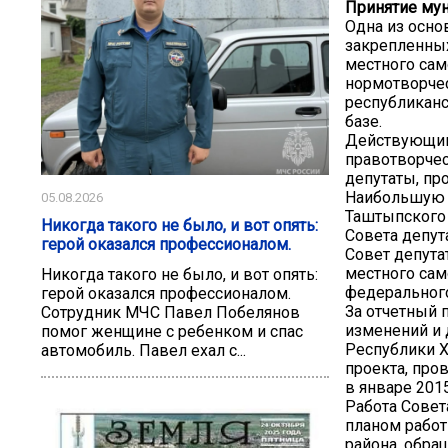
Принятие му
Одна из осно
закрепленны
местного сам
нормотворчес
республиканс
базе.
Действующим 
правотворчес
депутаты, пр
Наибольшую а
05.08.2026
Таштыпского 
Никогда такого не было, и вот опять:
Совета депут
герой оказался профессионалом.
Совет депута
местного сам
Никогда такого не было, и вот опять:
федерального
герой оказался профессионалом.
За отчетный 
Сотрудник МЧС Павел Побелянов
изменений и 
помог женщине с ребенком и спас
Республики Х
автомобиль. Павел ехал с...
проекта, про
в январе 2015
Работа Совет
планом работ
района, обра