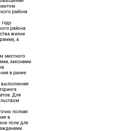
 повышения
Советом
кого района
 году
кого района
ества жизни
рамму, а
х местного
ами, законами
ов
ения в ранее
м выполнения
торинга
атов. Для
ельством
точно полная
ния в
вое поле для
ражданами