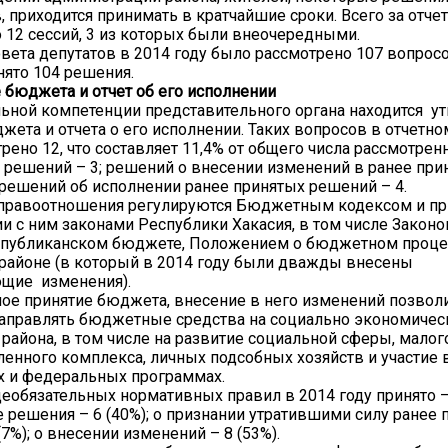
в, приходится принимать в кратчайшие сроки. Всего за отч
 12 сессий, 3 из которых были внеочередными.
овета депутатов в 2014 году было рассмотрено 107 вопросо
ято 104 решения.
бюджета и отчет об его исполнении
ьной компетенции представительного органа находится 
жета и отчета о его исполнении. Таких вопросов в отчетн
рено 12, что составляет 11,4% от общего числа рассмотрен
 решений – 3; решений о внесении изменений в ранее при
 решений об исполнении ранее принятых решений – 4.
равоотношения регулируются Бюджетным кодексом и п
ии с ним законами Республики Хакасия, в том числе Закон
еспубликанском бюджете, Положением о бюджетном проце
районе (в который в 2014 году были дважды внесены
ющие изменения).
е принятие бюджета, внесение в него изменений позвол
аправлять бюджетные средства на социально экономичес
района, в том числе на развитие социальной сферы, малого
нного комплекса, личных подсобных хозяйств и участие 
х и федеральных программах.
обязательных нормативных правил в 2014 году принято – 
е решения – 6 (40%); о признании утратившими силу ранее
7%); о внесении изменений – 8 (53%).