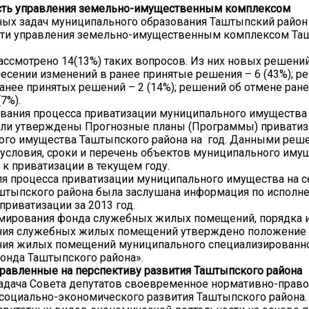
ть управления земельно-имущественным комплексом
ных задач муниципального образования Таштыпский райо
ти управления земельно-имущественным комплексом Та
ассмотрено 14(13%) таких вопросов. Из них новых решений 
есении изменений в ранее принятые решения – 6 (43%); р
анее принятых решений – 2 (14%); решений об отмене ран
7%).
вания процесса приватизации муниципального имущества
ыли утверждены Прогнозные планы (Программы) привати
ого имущества Таштыпского района на год. Данными реш
условия, сроки и перечень объектов муниципального имущ
к приватизации в текущем году.
ля процесса приватизации муниципального имущества на с
штыпского района была заслушана информация по исполн
приватизации за 2013 год.
мирования фонда служебных жилых помещений, порядка и
ния служебных жилых помещений утверждено положение 
ния жилых помещений муниципального специализированн
онда Таштыпского района».
равленные на перспективу развития Таштыпского района
адача Совета депутатов своевременное нормативно-прав
социально-экономического развития Таштыпского района.