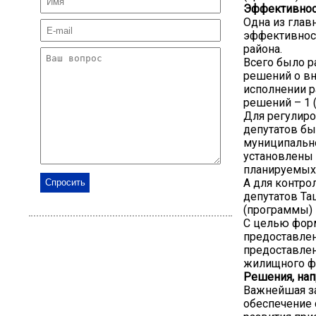
Эффективнос
Одна из глав
эффективнос
района.
Всего было р
решений о вн
исполнении р
решений – 1 (
Для регулиро
депутатов б
муниципальн
установлены 
планируемых 
А для контро
депутатов Та
(программы) 
С целью фор
предоставле
предоставле
жилищного ф
Решения, нап
Важнейшая з
обеспечение 