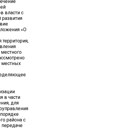
печение
лей
в власти с
й развития
твие
оложения «О
 территория,
авления
 местного
рассмотрено
е местных
пределяющее
изации
я в части
ния, для
моуправления
 порядке
го района с
о передаче