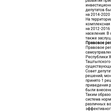
развития при
инвестиционн
депутатов б
на 2014-2020
На территори
комплексная
на 2012-2016
населения. В
также заслуш
Правовое ре
Правовое ре
самоуправлен
Республики Х
Таштыпского 
существующи
Совет депута
решений, мон
принято 1 ре
приведения р
были внесены
Таким образо
система нор
различных во
эффективного