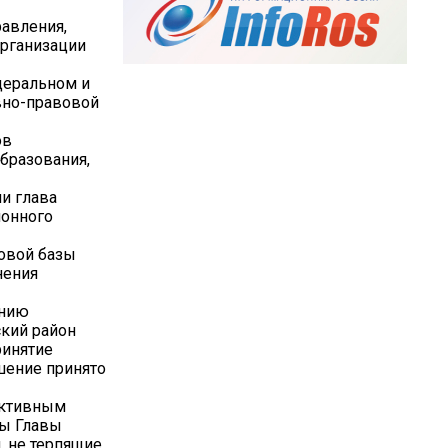
равления,
рганизации
деральном и
вно-правовой
ов
бразования,
и глава
йонного
овой базы
нения
ению
кий район
ринятие
шение принято
пективным
вы Главы
, не терпящие