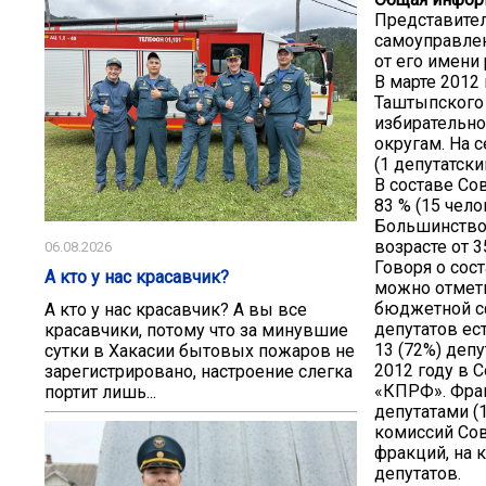
Представител
самоуправлен
от его имени
В марте 2012
Таштыпского 
избирательн
округам. На 
(1 депутатск
В составе Со
83 % (15 чел
Большинство д
возрасте от 3
06.08.2026
Говоря о сос
А кто у нас красавчик?
можно отмети
бюджетной сф
А кто у нас красавчик? А вы все
депутатов ес
красавчики, потому что за минувшие
13 (72%) деп
сутки в Хакасии бытовых пожаров не
2012 году в 
зарегистрировано, настроение слегка
«КПРФ». Фрак
портит лишь...
депутатами (
комиссий Сов
фракций, на 
депутатов.