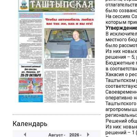
отлагательст
было созвано
На сессиях С
которым прин
Утверждение 
В исключител
местного бюд
было рассмот
Из них новых
решения – 5;
Бюджетные п
в соответств
Хакасия о р
Таштыпском 
соответству
Своевременно
оперативно н
Таштыпского 
агропромышле
региональны
Решений обще
Календарь
Из них: новы
решений – 1 (
Август
2026