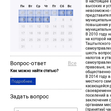
В настоящее 
высоких и ус
Пн
Вт
Ср
Чт
Пт
Сб
Вс
невозможно б
27
28
29
30
31
1
2
представител
3
4
5
6
7
8
9
муниципально
повышения у
10
11
12
13
14
15
16
муниципально
17
18
19
20
21
22
23
В 2010 году 
на которой н
24
25
26
27
28
29
30
Таштыпского 
31
1
2
3
4
5
6
самоуправлен
шесть вопрос
налогов и у
самоуправле
Вопрос-ответ
Все
правовые, эк
Как можно найти статью?
общественног
...
В 2014 году 
местного сам
Подробнее...
касающейся р
своевременно
поселений в 
Задать вопрос
заключения с
органами мес
(принятии) ч