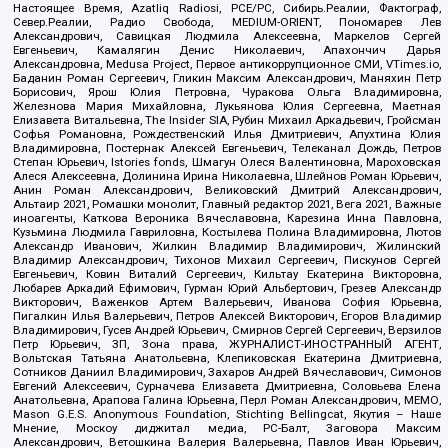
Настоящее Время, Azatliq Radiosi, PCE/PC, Сибирь.Реалии, Фактограф,
Север.Реалии, Радио Свобода, MEDIUM-ORIENT, Пономарев Лев
Александрович, Савицкая Людмила Алексеевна, Маркелов Сергей
Евгеньевич, Камалягин Денис Николаевич, Апахончич Дарья
Александровна, Medusa Project, Первое антикоррупционное СМИ, VTimes.io,
Баданин Роман Сергеевич, Гликин Максим Александрович, Маняхин Петр
Борисович, Ярош Юлия Петровна, Чуракова Ольга Владимировна,
Железнова Мария Михайловна, Лукьянова Юлия Сергеевна, Маетная
Елизавета Витальевна, The Insider SIA, Рубин Михаил Аркадьевич, Гройсман
Софья Романовна, Рождественский Илья Дмитриевич, Апухтина Юлия
Владимировна, Постернак Алексей Евгеньевич, Телеканал Дождь, Петров
Степан Юрьевич, Istories fonds, Шмагун Олеся Валентиновна, Мароховская
Алеся Алексеевна, Долинина Ирина Николаевна, Шлейнов Роман Юрьевич,
Анин Роман Александрович, Великовский Дмитрий Александрович,
Альтаир 2021, Ромашки монолит, Главный редактор 2021, Вега 2021, Важные
иноагенты, Каткова Вероника Вячеславовна, Карезина Инна Павловна,
Кузьмина Людмила Гавриловна, Костылева Полина Владимировна, Лютов
Александр Иванович, Жилкин Владимир Владимирович, Жилинский
Владимир Александрович, Тихонов Михаил Сергеевич, Пискунов Сергей
Евгеньевич, Ковин Виталий Сергеевич, Кильтау Екатерина Викторовна,
Любарев Аркадий Ефимович, Гурман Юрий Альбертович, Грезев Александр
Викторович, Важенков Артем Валерьевич, Иванова София Юрьевна,
Пигалкин Илья Валерьевич, Петров Алексей Викторович, Егоров Владимир
Владимирович, Гусев Андрей Юрьевич, Смирнов Сергей Сергеевич, Верзилов
Петр Юрьевич, ЗП, Зона права, ЖУРНАЛИСТ-ИНОСТРАННЫЙ АГЕНТ,
Вольтская Татьяна Анатольевна, Клепиковская Екатерина Дмитриевна,
Сотников Даниил Владимирович, Захаров Андрей Вячеславович, Симонов
Евгений Алексеевич, Сурначева Елизавета Дмитриевна, Соловьева Елена
Анатольевна, Арапова Галина Юрьевна, Перл Роман Александрович, МЕМО,
Mason G.E.S. Anonymous Foundation, Stichting Bellingcat, Якутия – Наше
Мнение, Москоу диджитал медиа, РС-Балт, Заговора Максим
Александрович, Ветошкина Валерия Валерьевна, Павлов Иван Юрьевич,