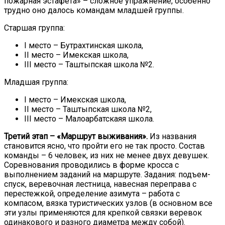
пожарная эстафета» – сложное упражнение, особенно
трудно оно далось командам младшей группы.
Старшая группа:
I место – Бутрахтинская школа,
II место – Имекская школа,
III место – Таштыпская школа №2.
Младшая группа:
I место – Имекская школа,
II место – Таштыпская школа №2,
III место – Малоарбатскаяя школа.
Третий этап – «Маршрут выживания».
Из названия
становится ясно, что пройти его не так просто. Состав
команды – 6 человек, из них не менее двух девушек.
Соревнования проводились в форме кросса с
выполнением заданий на маршруте. Задания: подъем-
спуск, веревочная лестница, навесная переправа с
перестежкой, определение азимута – работа с
компасом, вязка туристических узлов (в основном все
эти узлы применяются для крепкой связки веревок
одинакового и разного диаметра между собой).