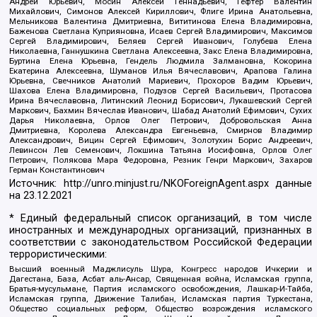
Андрей Юрьевич, Мосин Алексей Геннадьевич, Гефтер Валентин
Михайлович, Симонов Алексей Кириллович, Флиге Ирина Анатольевна,
Мельникова Валентина Дмитриевна, Вититинова Елена Владимировна,
Баженова Светлана Куприяновна, Исаев Сергей Владимирович, Максимов
Сергей Владимирович, Беляев Сергей Иванович, Голубева Елена
Николаевна, Ганнушкина Светлана Алексеевна, Закс Елена Владимировна,
Буртина Елена Юрьевна, Гендель Людмила Залмановна, Кокорина
Екатерина Алексеевна, Шуманов Илья Вячеславович, Арапова Галина
Юрьевна, Свечников Анатолий Мариевич, Прохоров Вадим Юрьевич,
Шахова Елена Владимировна, Подузов Сергей Васильевич, Протасова
Ирина Вячеславовна, Литинский Леонид Борисович, Лукашевский Сергей
Маркович, Бахмин Вячеслав Иванович, Шабад Анатолий Ефимович, Сухих
Дарья Николаевна, Орлов Олег Петрович, Добровольская Анна
Дмитриевна, Королева Александра Евгеньевна, Смирнов Владимир
Александрович, Вицин Сергей Ефимович, Золотухин Борис Андреевич,
Левинсон Лев Семенович, Локшина Татьяна Иосифовна, Орлов Олег
Петрович, Полякова Мара Федоровна, Резник Генри Маркович, Захаров
Герман Константинович
Источник:
http://unro.minjust.ru/NKOForeignAgent.aspx
данные
на
23.12.2021
* Единый федеральный список организаций, в том числе
иностранных и международных организаций, признанных в
соответствии с законодательством Российской Федерации
террористическими:
Высший военный Маджлисуль Шура, Конгресс народов Ичкерии и
Дагестана, База, Асбат аль-Ансар, Священная война, Исламская группа,
Братья-мусульмане, Партия исламского освобождения, Лашкар-И-Тайба,
Исламская группа, Движение Талибан, Исламская партия Туркестана,
Общество социальных реформ, Общество возрождения исламского