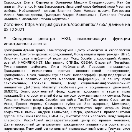
Скворцова Елена Сергеевна, Оленичев Максим Владимирович, Как бы
инагент, Кочетков Игорь Викторович, Иркутский союз библиофилов, Честные
выборы, Нобелевский призыв, Еланчик Олег Александрович, Григорьева
Алина Александровна, Григорьев Андрей Валерьевич , Гималова Регина
Эмилевна, Хисамова Регина Фаритовна
Источник:
https://minjust.gov.ru/ru/documents/7755/
данные на
03.12.2021
* Сведения реестра НКО, выполняющих функции
иностранного агента:
Гражданин.Армия.Право, Нижегородский центр немецкой и европейской
культуры, Центр гендерных исследований, Фонд защиты прав граждан Штаб,
Институт права и публичной политики, Фонд борьбы с коррупцией, Альянс
врачей, НАСИЛИЮ.НЕТ, Мы против СПИДа, СВЕЧА, Открытый Петербург,
Гуманитарное действие, Лига Избирателей, Правовая инициатива,
Гражданская инициатива против экологической преступности,
Гражданский Союз, "Хасдей Ерушалаим" (Милосердие), Центр поддержки и
содействия развитию средств массовой информации, В защиту прав
заключенных, Горячая Линия, Центр социально-информационных
инициатив Действие, Институт глобализации и социальных движений,
ВМЕСТЕ, Благотворительный фонд охраны здоровья и защиты прав
граждан, Благотворительный фонд помощи осужденным и их семьям, Фонд
Тольятти, Новое время, Серебряная тайга, Так-Так-Так, центр Сова, центр
Анна, Проект Апрель, Самарская губерния, Эра здоровья, Мемориал,
Аналитический Центр Юрия Левады, Издательство Парк Гагарина, Фонд
содействия имени Андрея Рылькова, Сфера, Уральская правозащитная
группа, Женщины Евразии, СИБАЛЬТ, Институт прав человека, Фонд защиты
гласности, Российский исследовательский центр по правам человека,
Дальневосточный центр развития гражданских инициатив и социального
партнерства, Пермский региональный правозащитный центр, Гражданское