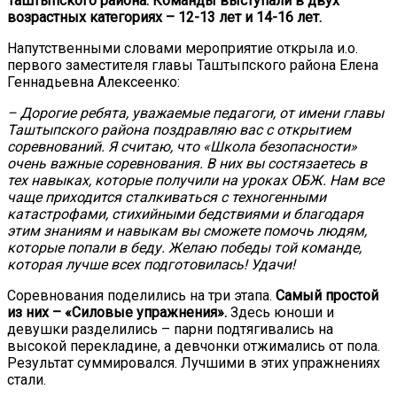
Таштыпского района. Команды выступали в двух
возрастных категориях – 12-13 лет и 14-16 лет.
Напутственными словами мероприятие открыла и.о.
первого заместителя главы Таштыпского района Елена
Геннадьевна Алексеенко:
– Дорогие ребята, уважаемые педагоги, от имени главы
Таштыпского района поздравляю вас с открытием
соревнований. Я считаю, что «Школа безопасности»
очень важные соревнования. В них вы состязаетесь в
тех навыках, которые получили на уроках ОБЖ. Нам все
чаще приходится сталкиваться с техногенными
катастрофами, стихийными бедствиями и благодаря
этим знаниям и навыкам вы сможете помочь людям,
которые попали в беду. Желаю победы той команде,
которая лучше всех подготовилась! Удачи!
Соревнования поделились на три этапа.
Самый простой
из них – «Силовые упражнения».
Здесь юноши и
девушки разделились – парни подтягивались на
высокой перекладине, а девчонки отжимались от пола.
Результат суммировался. Лучшими в этих упражнениях
стали.