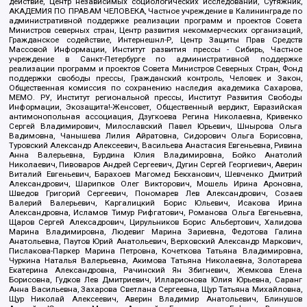
действие, Центр независимых социологических исследований, Сутяжник,
АКАДЕМИЯ ПО ПРАВАМ ЧЕЛОВЕКА, Частное учреждение в Калининграде по
административной поддержке реализации программ и проектов Совета
Министров северных стран, Центр развития некоммерческих организаций,
Гражданское содействие, Интернешнл-Р, Центр Защиты Прав Средств
Массовой Информации, Институт развития прессы - Сибирь, Частное
учреждение в Санкт-Петербурге по административной поддержке
реализации программ и проектов Совета Министров Северных Стран, Фонд
поддержки свободы прессы, Гражданский контроль, Человек и Закон,
Общественная комиссия по сохранению наследия академика Сахарова,
МЕМО. РУ, Институт региональной прессы, Институт Развития Свободы
Информации, Экозащита!-Женсовет, Общественный вердикт, Евразийская
антимонопольная ассоциация, Дзугкоева Регина Николаевна, Кривенко
Сергей Владимирович, Милославский Павел Юрьевич, Шнырова Ольга
Вадимовна, Чанышева Лилия Айратовна, Сидорович Ольга Борисовна,
Туровский Александр Алексеевич, Васильева Анастасия Евгеньевна, Ривина
Анна Валерьевна, Бурдина Юлия Владимировна, Бойко Анатолий
Николаевич, Пивоваров Андрей Сергеевич, Дугин Сергей Георгиевич, Аверин
Виталий Евгеньевич, Барахоев Магомед Бекханович, Шевченко Дмитрий
Александрович, Шарипков Олег Викторович, Мошель Ирина Ароновна,
Шведов Григорий Сергеевич, Пономарев Лев Александрович, Созаев
Валерий Валерьевич, Каргалицкий Борис Юльевич, Исакова Ирина
Александровна, Исламов Тимур Рифгатович, Романова Ольга Евгеньевна,
Щаров Сергей Алексадрович, Цирульников Борис Альбертович, Халидова
Марина Владимировна, Людевиг Марина Зариевна, Федотова Галина
Анатольевна, Паутов Юрий Анатольевич, Верховский Александр Маркович,
Пислакова-Паркер Марина Петровна, Кочеткова Татьяна Владимировна,
Чуркина Наталья Валерьевна, Акимова Татьяна Николаевна, Золотарева
Екатерина Александровна, Рачинский Ян Збигневич, Жемкова Елена
Борисовна, Гудков Лев Дмитриевич, Илларионова Юлия Юрьевна, Саранг
Анна Васильевна, Захарова Светлана Сергеевна, Щур Татьяна Михайловна,
Щур Николай Алексеевич, Аверин Владимир Анатольевич, Блинушов