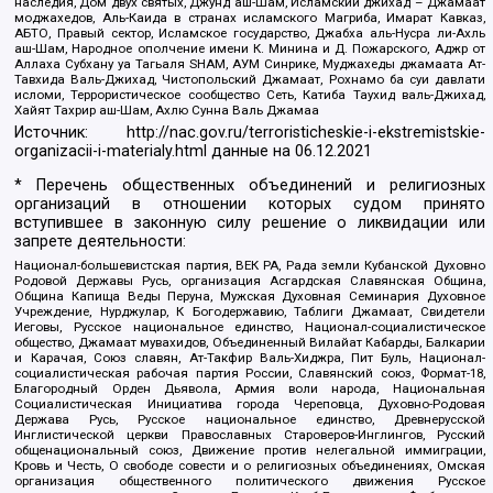
наследия, Дом двух святых, Джунд аш-Шам, Исламский джихад – Джамаат
моджахедов, Аль-Каида в странах исламского Магриба, Имарат Кавказ,
АБТО, Правый сектор, Исламское государство, Джабха аль-Нусра ли-Ахль
аш-Шам, Народное ополчение имени К. Минина и Д. Пожарского, Аджр от
Аллаха Субхану уа Тагьаля SHAM, АУМ Синрике, Муджахеды джамаата Ат-
Тавхида Валь-Джихад, Чистопольский Джамаат, Рохнамо ба суи давлати
исломи, Террористическое сообщество Сеть, Катиба Таухид валь-Джихад,
Хайят Тахрир аш-Шам, Ахлю Сунна Валь Джамаа
Источник:
http://nac.gov.ru/terroristicheskie-i-ekstremistskie-
organizacii-i-materialy.html
данные на
06.12.2021
* Перечень общественных объединений и религиозных
организаций в отношении которых судом принято
вступившее в законную силу решение о ликвидации или
запрете деятельности:
Национал-большевистская партия, ВЕК РА, Рада земли Кубанской Духовно
Родовой Державы Русь, организация Асгардская Славянская Община,
Община Капища Веды Перуна, Мужская Духовная Семинария Духовное
Учреждение, Нурджулар, К Богодержавию, Таблиги Джамаат, Свидетели
Иеговы, Русское национальное единство, Национал-социалистическое
общество, Джамаат мувахидов, Объединенный Вилайат Кабарды, Балкарии
и Карачая, Союз славян, Ат-Такфир Валь-Хиджра, Пит Буль, Национал-
социалистическая рабочая партия России, Славянский союз, Формат-18,
Благородный Орден Дьявола, Армия воли народа, Национальная
Социалистическая Инициатива города Череповца, Духовно-Родовая
Держава Русь, Русское национальное единство, Древнерусской
Инглистической церкви Православных Староверов-Инглингов, Русский
общенациональный союз, Движение против нелегальной иммиграции,
Кровь и Честь, О свободе совести и о религиозных объединениях, Омская
организация общественного политического движения Русское