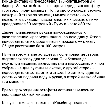
конце дистанции преодолевал 170-сантиметровый
барьер. Затем он бежал на старт и передавал эстафету
третьему члену команды. Тот, в свою очередь, засунув
пожарный ствол за ремень, мчался к скатанным
пожарным рукавам, подхватывал их и вместе с ними
преодолевал 30-метровый «Бум» высотой 80 см.
Далее припасенные рукава присоединялись к
разветвлению и развертывались во всю длину. Ствол
присоединялся и отсоединялся к пожарному рукаву.
Общее расстояние бега 100 метров.
На четвертом этапе эстафеты, после принятия ствола,
стартовали сразу два человека. Они бежали до
пожарной машины, развертывали и подсоединяли к ней
собранные две рукавные скатки, с другой стороны
подсоединялся эстафетный ствол. По сигналу один из
участников подавал воду в рукав, а второй метко сбивал
три мишени.
Время прохождения эстафеты останавливалось по
последней сбитой мишени.
Как уже отмечалось выше, «Комбинированная