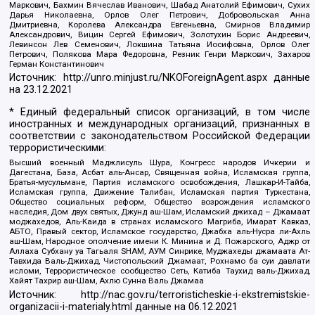
Маркович, Бахмин Вячеслав Иванович, Шабад Анатолий Ефимович, Сухих
Дарья Николаевна, Орлов Олег Петрович, Добровольская Анна
Дмитриевна, Королева Александра Евгеньевна, Смирнов Владимир
Александрович, Вицин Сергей Ефимович, Золотухин Борис Андреевич,
Левинсон Лев Семенович, Локшина Татьяна Иосифовна, Орлов Олег
Петрович, Полякова Мара Федоровна, Резник Генри Маркович, Захаров
Герман Константинович
Источник:
http://unro.minjust.ru/NKOForeignAgent.aspx
данные
на
23.12.2021
* Единый федеральный список организаций, в том числе
иностранных и международных организаций, признанных в
соответствии с законодательством Российской Федерации
террористическими:
Высший военный Маджлисуль Шура, Конгресс народов Ичкерии и
Дагестана, База, Асбат аль-Ансар, Священная война, Исламская группа,
Братья-мусульмане, Партия исламского освобождения, Лашкар-И-Тайба,
Исламская группа, Движение Талибан, Исламская партия Туркестана,
Общество социальных реформ, Общество возрождения исламского
наследия, Дом двух святых, Джунд аш-Шам, Исламский джихад – Джамаат
моджахедов, Аль-Каида в странах исламского Магриба, Имарат Кавказ,
АБТО, Правый сектор, Исламское государство, Джабха аль-Нусра ли-Ахль
аш-Шам, Народное ополчение имени К. Минина и Д. Пожарского, Аджр от
Аллаха Субхану уа Тагьаля SHAM, АУМ Синрике, Муджахеды джамаата Ат-
Тавхида Валь-Джихад, Чистопольский Джамаат, Рохнамо ба суи давлати
исломи, Террористическое сообщество Сеть, Катиба Таухид валь-Джихад,
Хайят Тахрир аш-Шам, Ахлю Сунна Валь Джамаа
Источник:
http://nac.gov.ru/terroristicheskie-i-ekstremistskie-
organizacii-i-materialy.html
данные на
06.12.2021