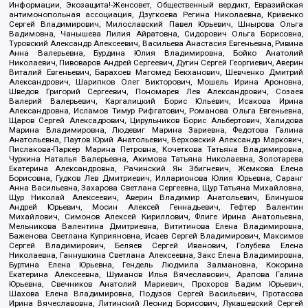
Информации, Экозащита!-Женсовет, Общественный вердикт, Евразийская
антимонопольная ассоциация, Дзугкоева Регина Николаевна, Кривенко
Сергей Владимирович, Милославский Павел Юрьевич, Шнырова Ольга
Вадимовна, Чанышева Лилия Айратовна, Сидорович Ольга Борисовна,
Туровский Александр Алексеевич, Васильева Анастасия Евгеньевна, Ривина
Анна Валерьевна, Бурдина Юлия Владимировна, Бойко Анатолий
Николаевич, Пивоваров Андрей Сергеевич, Дугин Сергей Георгиевич, Аверин
Виталий Евгеньевич, Барахоев Магомед Бекханович, Шевченко Дмитрий
Александрович, Шарипков Олег Викторович, Мошель Ирина Ароновна,
Шведов Григорий Сергеевич, Пономарев Лев Александрович, Созаев
Валерий Валерьевич, Каргалицкий Борис Юльевич, Исакова Ирина
Александровна, Исламов Тимур Рифгатович, Романова Ольга Евгеньевна,
Щаров Сергей Алексадрович, Цирульников Борис Альбертович, Халидова
Марина Владимировна, Людевиг Марина Зариевна, Федотова Галина
Анатольевна, Паутов Юрий Анатольевич, Верховский Александр Маркович,
Пислакова-Паркер Марина Петровна, Кочеткова Татьяна Владимировна,
Чуркина Наталья Валерьевна, Акимова Татьяна Николаевна, Золотарева
Екатерина Александровна, Рачинский Ян Збигневич, Жемкова Елена
Борисовна, Гудков Лев Дмитриевич, Илларионова Юлия Юрьевна, Саранг
Анна Васильевна, Захарова Светлана Сергеевна, Щур Татьяна Михайловна,
Щур Николай Алексеевич, Аверин Владимир Анатольевич, Блинушов
Андрей Юрьевич, Мосин Алексей Геннадьевич, Гефтер Валентин
Михайлович, Симонов Алексей Кириллович, Флиге Ирина Анатольевна,
Мельникова Валентина Дмитриевна, Вититинова Елена Владимировна,
Баженова Светлана Куприяновна, Исаев Сергей Владимирович, Максимов
Сергей Владимирович, Беляев Сергей Иванович, Голубева Елена
Николаевна, Ганнушкина Светлана Алексеевна, Закс Елена Владимировна,
Буртина Елена Юрьевна, Гендель Людмила Залмановна, Кокорина
Екатерина Алексеевна, Шуманов Илья Вячеславович, Арапова Галина
Юрьевна, Свечников Анатолий Мариевич, Прохоров Вадим Юрьевич,
Шахова Елена Владимировна, Подузов Сергей Васильевич, Протасова
Ирина Вячеславовна, Литинский Леонид Борисович, Лукашевский Сергей