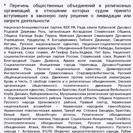
* Перечень общественных объединений и религиозных
организаций в отношении которых судом принято
вступившее в законную силу решение о ликвидации или
запрете деятельности:
Национал-большевистская партия, ВЕК РА, Рада земли Кубанской Духовно
Родовой Державы Русь, организация Асгардская Славянская Община,
Община Капища Веды Перуна, Мужская Духовная Семинария Духовное
Учреждение, Нурджулар, К Богодержавию, Таблиги Джамаат, Свидетели
Иеговы, Русское национальное единство, Национал-социалистическое
общество, Джамаат мувахидов, Объединенный Вилайат Кабарды, Балкарии
и Карачая, Союз славян, Ат-Такфир Валь-Хиджра, Пит Буль, Национал-
социалистическая рабочая партия России, Славянский союз, Формат-18,
Благородный Орден Дьявола, Армия воли народа, Национальная
Социалистическая Инициатива города Череповца, Духовно-Родовая
Держава Русь, Русское национальное единство, Древнерусской
Инглистической церкви Православных Староверов-Инглингов, Русский
общенациональный союз, Движение против нелегальной иммиграции,
Кровь и Честь, О свободе совести и о религиозных объединениях, Омская
организация общественного политического движения Русское
национальное единство, Северное Братство, Клуб Болельщиков Футбольного
Клуба Динамо, Файзрахманисты, Мусульманская религиозная организация
п. Боровский Тюменского района Тюменской области, Община Коренного
Русского народа Щелковского района, Правый сектор, Украинская
национальная ассамблея – Украинская народная самооборона,
Украинская повстанческая армия, Тризуб им. Степана Бандеры, Братство,
Белый Крест, Misanthropic division, Религиозное объединение
последователей инглиизма, Народная Социальная Инициатива, TulaSkins,
Этнополитическое объединение Русские, Русское национальное
объединение Атака, Мечеть Мирмамеда, Община Коренного Русского
народа г. Астрахани, ВОЛЯ, Меджлис крымскотатарского народа, Рубеж