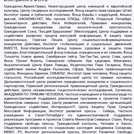
Гражданин.Армия.Право, Нижегородский центр немецкой и европейской
культуры, Центр гендерных исследований, Фонд защиты прав граждан Штаб,
Институт права и публичной политики, Фонд борьбы с коррупцией, Альянс
врачей, НАСИЛИЮ.НЕТ, Мы против СПИДа, СВЕЧА, Открытый Петербург,
Гуманитарное действие, Лига Избирателей, Правовая инициатива,
Гражданская инициатива против экологической преступности,
Гражданский Союз, "Хасдей Ерушалаим" (Милосердие), Центр поддержки и
содействия развитию средств массовой информации, В защиту прав
заключенных, Горячая Линия, Центр социально-информационных
инициатив Действие, Институт глобализации и социальных движений,
ВМЕСТЕ, Благотворительный фонд охраны здоровья и защиты прав
граждан, Благотворительный фонд помощи осужденным и их семьям, Фонд
Тольятти, Новое время, Серебряная тайга, Так-Так-Так, центр Сова, центр
Анна, Проект Апрель, Самарская губерния, Эра здоровья, Мемориал,
Аналитический Центр Юрия Левады, Издательство Парк Гагарина, Фонд
содействия имени Андрея Рылькова, Сфера, Уральская правозащитная
группа, Женщины Евразии, СИБАЛЬТ, Институт прав человека, Фонд защиты
гласности, Российский исследовательский центр по правам человека,
Дальневосточный центр развития гражданских инициатив и социального
партнерства, Пермский региональный правозащитный центр, Гражданское
действие, Центр независимых социологических исследований, Сутяжник,
АКАДЕМИЯ ПО ПРАВАМ ЧЕЛОВЕКА, Частное учреждение в Калининграде по
административной поддержке реализации программ и проектов Совета
Министров северных стран, Центр развития некоммерческих организаций,
Гражданское содействие, Интернешнл-Р, Центр Защиты Прав Средств
Массовой Информации, Институт развития прессы - Сибирь, Частное
учреждение в Санкт-Петербурге по административной поддержке
реализации программ и проектов Совета Министров Северных Стран, Фонд
поддержки свободы прессы, Гражданский контроль, Человек и Закон,
Общественная комиссия по сохранению наследия академика Сахарова,
МЕМО. РУ, Институт региональной прессы, Институт Развития Свободы