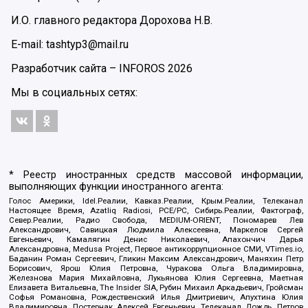
И.О. главного редактора Дорохова Н.В.
E-mail: tashtyp3@mail.ru
Разработчик сайта –
INFOROS
2026
Мы в социальных сетях:
* Реестр иностранных средств массовой информации,
выполняющих функции иностранного агента:
Голос Америки, Idel.Реалии, Кавказ.Реалии, Крым.Реалии, Телеканал
Настоящее Время, Azatliq Radiosi, PCE/PC, Сибирь.Реалии, Фактограф,
Север.Реалии, Радио Свобода, MEDIUM-ORIENT, Пономарев Лев
Александрович, Савицкая Людмила Алексеевна, Маркелов Сергей
Евгеньевич, Камалягин Денис Николаевич, Апахончич Дарья
Александровна, Medusa Project, Первое антикоррупционное СМИ, VTimes.io,
Баданин Роман Сергеевич, Гликин Максим Александрович, Маняхин Петр
Борисович, Ярош Юлия Петровна, Чуракова Ольга Владимировна,
Железнова Мария Михайловна, Лукьянова Юлия Сергеевна, Маетная
Елизавета Витальевна, The Insider SIA, Рубин Михаил Аркадьевич, Гройсман
Софья Романовна, Рождественский Илья Дмитриевич, Апухтина Юлия
Владимировна, Постернак Алексей Евгеньевич, Телеканал Дождь, Петров