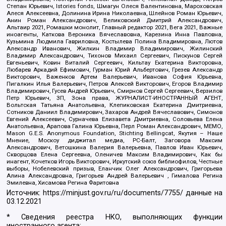
Степан Юрьевич, Istories fonds, Шмагун Олеся Валентиновна, Мароховская
Алеся Алексеевна, Долинина Ирина Николаевна, Шлейнов Роман Юрьевич,
Анин Роман Александрович, Великовский Дмитрий Александрович,
Альтаир 2021, Ромашки монолит, Главный редактор 2021, Вега 2021, Важные
иноагенты, Каткова Вероника Вячеславовна, Карезина Инна Павловна,
Кузьмина Людмила Гавриловна, Костылева Полина Владимировна, Лютов
Александр Иванович, Жилкин Владимир Владимирович, Жилинский
Владимир Александрович, Тихонов Михаил Сергеевич, Пискунов Сергей
Евгеньевич, Ковин Виталий Сергеевич, Кильтау Екатерина Викторовна,
Любарев Аркадий Ефимович, Гурман Юрий Альбертович, Грезев Александр
Викторович, Важенков Артем Валерьевич, Иванова София Юрьевна,
Пигалкин Илья Валерьевич, Петров Алексей Викторович, Егоров Владимир
Владимирович, Гусев Андрей Юрьевич, Смирнов Сергей Сергеевич, Верзилов
Петр Юрьевич, ЗП, Зона права, ЖУРНАЛИСТ-ИНОСТРАННЫЙ АГЕНТ,
Вольтская Татьяна Анатольевна, Клепиковская Екатерина Дмитриевна,
Сотников Даниил Владимирович, Захаров Андрей Вячеславович, Симонов
Евгений Алексеевич, Сурначева Елизавета Дмитриевна, Соловьева Елена
Анатольевна, Арапова Галина Юрьевна, Перл Роман Александрович, МЕМО,
Mason G.E.S. Anonymous Foundation, Stichting Bellingcat, Якутия – Наше
Мнение, Москоу диджитал медиа, РС-Балт, Заговора Максим
Александрович, Ветошкина Валерия Валерьевна, Павлов Иван Юрьевич,
Скворцова Елена Сергеевна, Оленичев Максим Владимирович, Как бы
инагент, Кочетков Игорь Викторович, Иркутский союз библиофилов, Честные
выборы, Нобелевский призыв, Еланчик Олег Александрович, Григорьева
Алина Александровна, Григорьев Андрей Валерьевич , Гималова Регина
Эмилевна, Хисамова Регина Фаритовна
Источник:
https://minjust.gov.ru/ru/documents/7755/
данные на
03.12.2021
* Сведения реестра НКО, выполняющих функции
иностранного агента: