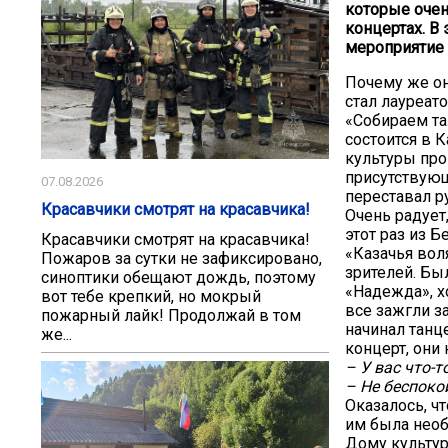
которые очен
концертах. В
мероприятие
Почему же он
стал лауреат
«Собираем та
состоится в 
культуры про
присутствующ
07.08.2026
переставал р
Красавчики смотрят на красавчика!
Очень радует
этот раз из 
Красавчики смотрят на красавчика!
«Казачья вол
Пожаров за сутки не зафиксировано,
зрителей. Бы
синоптики обещают дождь, поэтому
«Надежда», х
вот тебе крепкий, но мокрый
все зажгли з
пожарный лайк! Продолжай в том
начинал танце
же...
концерт, они
– У вас что-т
– Не беспокой
Оказалось, ч
им была необ
Дому культур