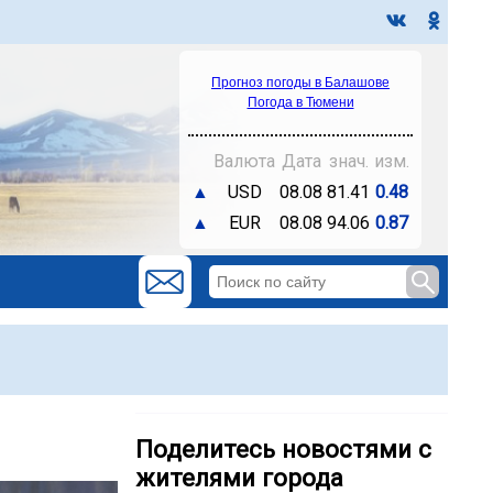
Прогноз погоды в Балашове
Погода в Тюмени
Валюта
Дата
знач.
изм.
▲
USD
08.08
81.41
0.48
▲
EUR
08.08
94.06
0.87
Поделитесь новостями с
жителями города