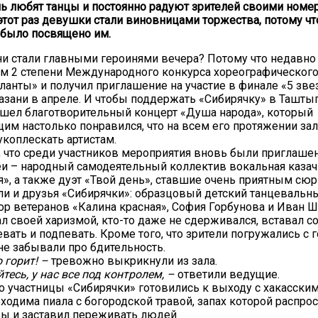
ь любят танцы и постоянно радуют зрителей своими номе
 этот раз девушки стали виновницами торжества, потому 
 было посвящено им.
и стали главными героинями вечера? Потому что недавно
ом 2 степени Международного конкурса хореографического
ланты» и получил приглашение на участие в финале «5 зве
Казани в апреле. И чтобы поддержать «Сибирячку» в Ташт
шел благотворительный концерт «Душа народа», который
им настолько понравился, что на всем его протяжении зал
укоплескать артистам.
, что среди участников мероприятия вновь были приглашен
Беи – народный самодеятельный коллектив вокальная казач
я», а также дуэт «Твой день», ставшие очень приятным сю
ли и друзья «Сибирячки»: образцовый детский танцевальн
ор ветеранов «Калина красная», София Горбунова и Иван Ш
ал своей харизмой, кто-то даже не сдерживался, вставал со
вать и подпевать. Кроме того, что зрители погружались с 
 не забывали про бдительность.
о горит! –
тревожно выкрикнули из зала.
тесь, у нас все под контролем, –
ответили ведущие.
то участницы «Сибирячки» готовились к выходу с хакасским
ходима пиала с богородской травой, запах которой распрос
ы и заставил переживать людей.