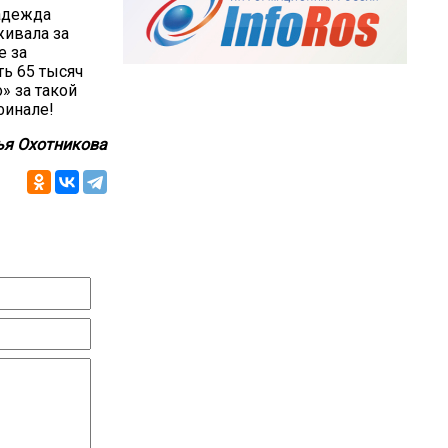
Надежда
живала за
е за
ь 65 тысяч
» за такой
финале!
ья Охотникова