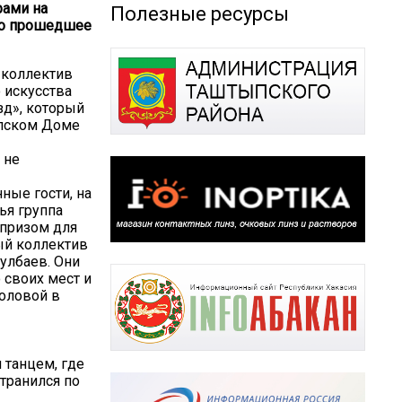
рами на
Полезные ресурсы
что прошедшее
 коллектив
 искусства
зд», который
ыпском Доме
 не
ные гости, на
ья группа
рпризом для
ый коллектив
улбаев. Они
 своих мест и
головой в
 танцем, где
транился по