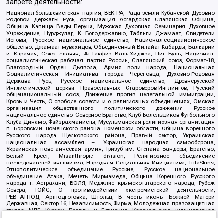
запрете деятельности:
Национал-большевистская партия, ВЕК РА, Рада земли Кубанской Духовно
Родовой Державы Русь, организация Асгардская Славянская Община,
Община Капища Веды Перуна, Мужская Духовная Семинария Духовное
Учреждение, Нурджулар, К Богодержавию, Таблиги Джамаат, Свидетели
Иеговы, Русское национальное единство, Национал-социалистическое
общество, Джамаат мувахидов, Объединенный Вилайат Кабарды, Балкарии
и Карачая, Союз славян, Ат-Такфир Валь-Хиджра, Пит Буль, Национал-
социалистическая рабочая партия России, Славянский союз, Формат-18,
Благородный Орден Дьявола, Армия воли народа, Национальная
Социалистическая Инициатива города Череповца, Духовно-Родовая
Держава Русь, Русское национальное единство, Древнерусской
Инглистической церкви Православных Староверов-Инглингов, Русский
общенациональный союз, Движение против нелегальной иммиграции,
Кровь и Честь, О свободе совести и о религиозных объединениях, Омская
организация общественного политического движения Русское
национальное единство, Северное Братство, Клуб Болельщиков Футбольного
Клуба Динамо, Файзрахманисты, Мусульманская религиозная организация
п. Боровский Тюменского района Тюменской области, Община Коренного
Русского народа Щелковского района, Правый сектор, Украинская
национальная ассамблея – Украинская народная самооборона,
Украинская повстанческая армия, Тризуб им. Степана Бандеры, Братство,
Белый Крест, Misanthropic division, Религиозное объединение
последователей инглиизма, Народная Социальная Инициатива, TulaSkins,
Этнополитическое объединение Русские, Русское национальное
объединение Атака, Мечеть Мирмамеда, Община Коренного Русского
народа г. Астрахани, ВОЛЯ, Меджлис крымскотатарского народа, Рубеж
Севера, ТОЙС, О противодействии экстремистской деятельности,
РЕВТАТПОД, Артподготовка, Штольц, В честь иконы Божией Матери
Державная, Сектор 16, Независимость, Фирма, Молодежная правозащитная
группа МПГ, Курсом Правды и Единения, Каракольская инициативная
группа, Автоград Крю, Союз Славянских Сил Руси, Алля-Аят,