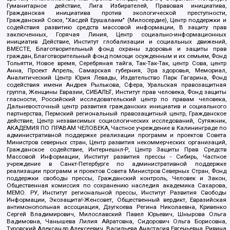
Гуманитарное действие, Лига Избирателей, Правовая инициатива,
Гражданская инициатива против экологической преступности,
Гражданский Союз, "Хасдей Ерушалаим" (Милосердие), Центр поддержки и
содействия развитию средств массовой информации, В защиту прав
заключенных, Горячая Линия, Центр социально-информационных
инициатив Действие, Институт глобализации и социальных движений,
ВМЕСТЕ, Благотворительный фонд охраны здоровья и защиты прав
граждан, Благотворительный фонд помощи осужденным и их семьям, Фонд
Тольятти, Новое время, Серебряная тайга, Так-Так-Так, центр Сова, центр
Анна, Проект Апрель, Самарская губерния, Эра здоровья, Мемориал,
Аналитический Центр Юрия Левады, Издательство Парк Гагарина, Фонд
содействия имени Андрея Рылькова, Сфера, Уральская правозащитная
группа, Женщины Евразии, СИБАЛЬТ, Институт прав человека, Фонд защиты
гласности, Российский исследовательский центр по правам человека,
Дальневосточный центр развития гражданских инициатив и социального
партнерства, Пермский региональный правозащитный центр, Гражданское
действие, Центр независимых социологических исследований, Сутяжник,
АКАДЕМИЯ ПО ПРАВАМ ЧЕЛОВЕКА, Частное учреждение в Калининграде по
административной поддержке реализации программ и проектов Совета
Министров северных стран, Центр развития некоммерческих организаций,
Гражданское содействие, Интернешнл-Р, Центр Защиты Прав Средств
Массовой Информации, Институт развития прессы - Сибирь, Частное
учреждение в Санкт-Петербурге по административной поддержке
реализации программ и проектов Совета Министров Северных Стран, Фонд
поддержки свободы прессы, Гражданский контроль, Человек и Закон,
Общественная комиссия по сохранению наследия академика Сахарова,
МЕМО. РУ, Институт региональной прессы, Институт Развития Свободы
Информации, Экозащита!-Женсовет, Общественный вердикт, Евразийская
антимонопольная ассоциация, Дзугкоева Регина Николаевна, Кривенко
Сергей Владимирович, Милославский Павел Юрьевич, Шнырова Ольга
Вадимовна, Чанышева Лилия Айратовна, Сидорович Ольга Борисовна,
Туровский Александр Алексеевич, Васильева Анастасия Евгеньевна, Ривина