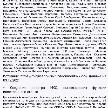
иноагенты, Каткова Вероника Вячеславовна, Карезина Инна Павловна,
Кузьмина Людмила Гавриловна, Костылева Полина Владимировна, Лютов
Александр Иванович, Жилкин Владимир Владимирович, Жилинский
Владимир Александрович, Тихонов Михаил Сергеевич, Пискунов Сергей
Евгеньевич, Ковин Виталий Сергеевич, Кильтау Екатерина Викторовна,
Любарев Аркадий Ефимович, Гурман Юрий Альбертович, Грезев Александр
Викторович, Важенков Артем Валерьевич, Иванова София Юрьевна,
Пигалкин Илья Валерьевич, Петров Алексей Викторович, Егоров Владимир
Владимирович, Гусев Андрей Юрьевич, Смирнов Сергей Сергеевич, Верзилов
Петр Юрьевич, ЗП, Зона права, ЖУРНАЛИСТ-ИНОСТРАННЫЙ АГЕНТ,
Вольтская Татьяна Анатольевна, Клепиковская Екатерина Дмитриевна,
Сотников Даниил Владимирович, Захаров Андрей Вячеславович, Симонов
Евгений Алексеевич, Сурначева Елизавета Дмитриевна, Соловьева Елена
Анатольевна, Арапова Галина Юрьевна, Перл Роман Александрович, МЕМО,
Mason G.E.S. Anonymous Foundation, Stichting Bellingcat, Якутия – Наше
Мнение, Москоу диджитал медиа, РС-Балт, Заговора Максим
Александрович, Ветошкина Валерия Валерьевна, Павлов Иван Юрьевич,
Скворцова Елена Сергеевна, Оленичев Максим Владимирович, Как бы
инагент, Кочетков Игорь Викторович, Иркутский союз библиофилов, Честные
выборы, Нобелевский призыв, Еланчик Олег Александрович, Григорьева
Алина Александровна, Григорьев Андрей Валерьевич , Гималова Регина
Эмилевна, Хисамова Регина Фаритовна
Источник:
https://minjust.gov.ru/ru/documents/7755/
данные на
03.12.2021
* Сведения реестра НКО, выполняющих функции
иностранного агента:
Гражданин.Армия.Право, Нижегородский центр немецкой и европейской
культуры, Центр гендерных исследований, Фонд защиты прав граждан Штаб,
Институт права и публичной политики, Фонд борьбы с коррупцией, Альянс
врачей, НАСИЛИЮ.НЕТ, Мы против СПИДа, СВЕЧА, Открытый Петербург,