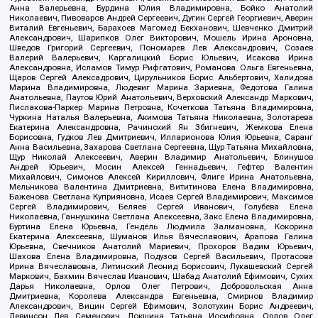
Анна Валерьевна, Бурдина Юлия Владимировна, Бойко Анатолий
Николаевич, Пивоваров Андрей Сергеевич, Дугин Сергей Георгиевич, Аверин
Виталий Евгеньевич, Барахоев Магомед Бекханович, Шевченко Дмитрий
Александрович, Шарипков Олег Викторович, Мошель Ирина Ароновна,
Шведов Григорий Сергеевич, Пономарев Лев Александрович, Созаев
Валерий Валерьевич, Каргалицкий Борис Юльевич, Исакова Ирина
Александровна, Исламов Тимур Рифгатович, Романова Ольга Евгеньевна,
Щаров Сергей Алексадрович, Цирульников Борис Альбертович, Халидова
Марина Владимировна, Людевиг Марина Зариевна, Федотова Галина
Анатольевна, Паутов Юрий Анатольевич, Верховский Александр Маркович,
Пислакова-Паркер Марина Петровна, Кочеткова Татьяна Владимировна,
Чуркина Наталья Валерьевна, Акимова Татьяна Николаевна, Золотарева
Екатерина Александровна, Рачинский Ян Збигневич, Жемкова Елена
Борисовна, Гудков Лев Дмитриевич, Илларионова Юлия Юрьевна, Саранг
Анна Васильевна, Захарова Светлана Сергеевна, Щур Татьяна Михайловна,
Щур Николай Алексеевич, Аверин Владимир Анатольевич, Блинушов
Андрей Юрьевич, Мосин Алексей Геннадьевич, Гефтер Валентин
Михайлович, Симонов Алексей Кириллович, Флиге Ирина Анатольевна,
Мельникова Валентина Дмитриевна, Вититинова Елена Владимировна,
Баженова Светлана Куприяновна, Исаев Сергей Владимирович, Максимов
Сергей Владимирович, Беляев Сергей Иванович, Голубева Елена
Николаевна, Ганнушкина Светлана Алексеевна, Закс Елена Владимировна,
Буртина Елена Юрьевна, Гендель Людмила Залмановна, Кокорина
Екатерина Алексеевна, Шуманов Илья Вячеславович, Арапова Галина
Юрьевна, Свечников Анатолий Мариевич, Прохоров Вадим Юрьевич,
Шахова Елена Владимировна, Подузов Сергей Васильевич, Протасова
Ирина Вячеславовна, Литинский Леонид Борисович, Лукашевский Сергей
Маркович, Бахмин Вячеслав Иванович, Шабад Анатолий Ефимович, Сухих
Дарья Николаевна, Орлов Олег Петрович, Добровольская Анна
Дмитриевна, Королева Александра Евгеньевна, Смирнов Владимир
Александрович, Вицин Сергей Ефимович, Золотухин Борис Андреевич,
Левинсон Лев Семенович, Локшина Татьяна Иосифовна, Орлов Олег