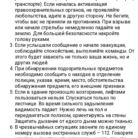
транспорте). Если началась активизация
правоохранительных органов, не проявляйте
любопытства, идите в другую сторону. Не бегите,
чтобы вас не приняли за противника. При взрыве
или начале стрельбы немедленно падайте на
землю. Для большей безопасности накройте
голову руками.
Если услышали сообщение о начале эвакуации,
соблюдайте спокойствие, выполняйте команды. От
этого будет зависеть не только ваша жизнь, но и
других людей.
При обнаружении подозрительных предметов
необходимо сообщить о находке в отделение
полиции, указав: время, место, обстоятельства
обнаружения предмета, его внешние признаки.
Если в здании произошло возгорание, лифтами
пользоваться нельзя. Спускаться только по
лестнице. Во время сильного задымления
видимость падает. Нужно лечь на пол и
передвигаться ползком, ориентируясь на стены.
Защитить дыхание от едкого дыма можно тканью.
В чрезвычайных ситуациях звоните по единому
номеру вызова экстренных служб – 112. Говорите