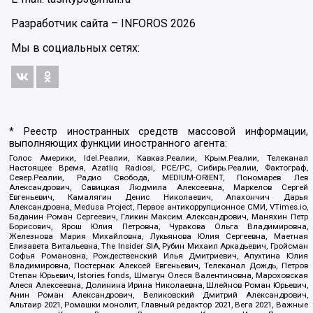
Разработчик сайта –
INFOROS
2026
Мы в социальных сетях:
* Реестр иностранных средств массовой информации,
выполняющих функции иностранного агента:
Голос Америки, Idel.Реалии, Кавказ.Реалии, Крым.Реалии, Телеканал
Настоящее Время, Azatliq Radiosi, PCE/PC, Сибирь.Реалии, Фактограф,
Север.Реалии, Радио Свобода, MEDIUM-ORIENT, Пономарев Лев
Александрович, Савицкая Людмила Алексеевна, Маркелов Сергей
Евгеньевич, Камалягин Денис Николаевич, Апахончич Дарья
Александровна, Medusa Project, Первое антикоррупционное СМИ, VTimes.io,
Баданин Роман Сергеевич, Гликин Максим Александрович, Маняхин Петр
Борисович, Ярош Юлия Петровна, Чуракова Ольга Владимировна,
Железнова Мария Михайловна, Лукьянова Юлия Сергеевна, Маетная
Елизавета Витальевна, The Insider SIA, Рубин Михаил Аркадьевич, Гройсман
Софья Романовна, Рождественский Илья Дмитриевич, Апухтина Юлия
Владимировна, Постернак Алексей Евгеньевич, Телеканал Дождь, Петров
Степан Юрьевич, Istories fonds, Шмагун Олеся Валентиновна, Мароховская
Алеся Алексеевна, Долинина Ирина Николаевна, Шлейнов Роман Юрьевич,
Анин Роман Александрович, Великовский Дмитрий Александрович,
Альтаир 2021, Ромашки монолит, Главный редактор 2021, Вега 2021, Важные