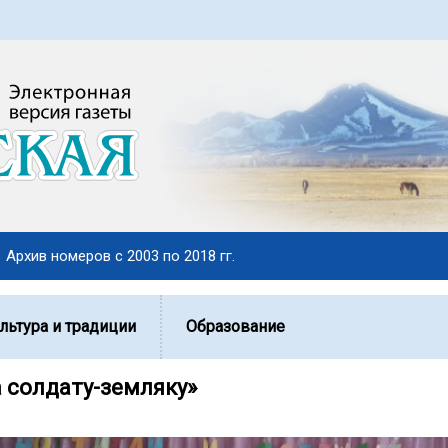
Архив номеров с 2003 по 2018 гг.
льтура и традиции
Образование
 солдату-земляку»