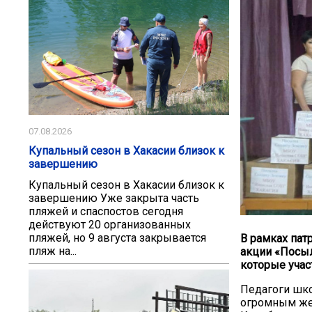
07.08.2026
Купальный сезон в Хакасии близок к
завершению
Купальный сезон в Хакасии близок к
завершению Уже закрыта часть
пляжей и спаспостов сегодня
действуют 20 организованных
пляжей, но 9 августа закрывается
В рамках пат
пляж на...
акции «Посыл
которые учас
Педагоги шко
огромным жел