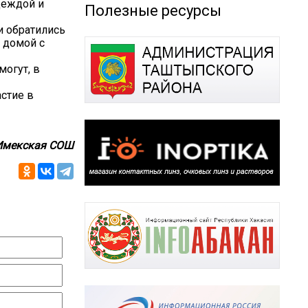
деждой и
Полезные ресурсы
и обратились
 домой с
огут, в
стие в
Имекская СОШ