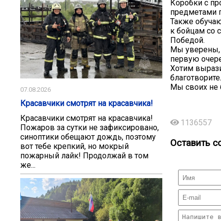
Коробки с пр
предметами п
Также обучаю
к бойцам со 
Победой.
Мы уверены, 
первую очере
Хотим вырази
благотворите
Мы своих не 
07.08.2026
Красавчики смотрят на красавчика!
Красавчики смотрят на красавчика!
1136557
Пожаров за сутки не зафиксировано,
синоптики обещают дождь, поэтому
Оставить с
вот тебе крепкий, но мокрый
пожарный лайк! Продолжай в том
же...