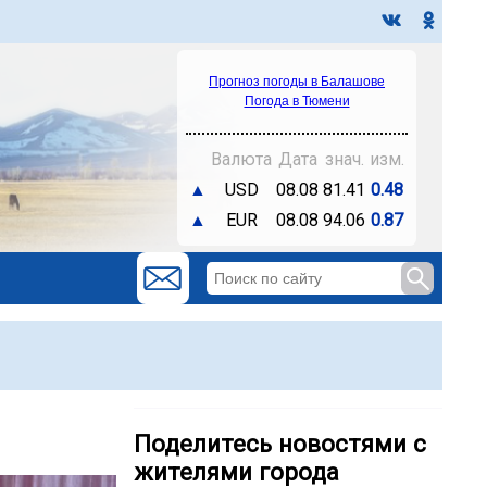
Прогноз погоды в Балашове
Погода в Тюмени
Валюта
Дата
знач.
изм.
▲
USD
08.08
81.41
0.48
▲
EUR
08.08
94.06
0.87
Поделитесь новостями с
жителями города