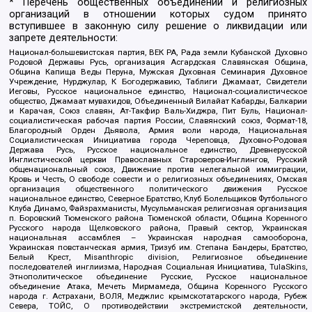
* Перечень общественных объединений и религиозных
организаций в отношении которых судом принято
вступившее в законную силу решение о ликвидации или
запрете деятельности:
Национал-большевистская партия, ВЕК РА, Рада земли Кубанской Духовно
Родовой Державы Русь, организация Асгардская Славянская Община,
Община Капища Веды Перуна, Мужская Духовная Семинария Духовное
Учреждение, Нурджулар, К Богодержавию, Таблиги Джамаат, Свидетели
Иеговы, Русское национальное единство, Национал-социалистическое
общество, Джамаат мувахидов, Объединенный Вилайат Кабарды, Балкарии
и Карачая, Союз славян, Ат-Такфир Валь-Хиджра, Пит Буль, Национал-
социалистическая рабочая партия России, Славянский союз, Формат-18,
Благородный Орден Дьявола, Армия воли народа, Национальная
Социалистическая Инициатива города Череповца, Духовно-Родовая
Держава Русь, Русское национальное единство, Древнерусской
Инглистической церкви Православных Староверов-Инглингов, Русский
общенациональный союз, Движение против нелегальной иммиграции,
Кровь и Честь, О свободе совести и о религиозных объединениях, Омская
организация общественного политического движения Русское
национальное единство, Северное Братство, Клуб Болельщиков Футбольного
Клуба Динамо, Файзрахманисты, Мусульманская религиозная организация
п. Боровский Тюменского района Тюменской области, Община Коренного
Русского народа Щелковского района, Правый сектор, Украинская
национальная ассамблея – Украинская народная самооборона,
Украинская повстанческая армия, Тризуб им. Степана Бандеры, Братство,
Белый Крест, Misanthropic division, Религиозное объединение
последователей инглиизма, Народная Социальная Инициатива, TulaSkins,
Этнополитическое объединение Русские, Русское национальное
объединение Атака, Мечеть Мирмамеда, Община Коренного Русского
народа г. Астрахани, ВОЛЯ, Меджлис крымскотатарского народа, Рубеж
Севера, ТОЙС, О противодействии экстремистской деятельности,