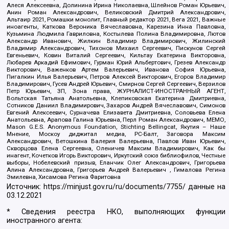
Алеся Алексеевна, Долинина Ирина Николаевна, Шлейнов Роман Юрьевич,
Анин Роман Александрович, Великовский Дмитрий Александрович,
Альтаир 2021, Ромашки монолит, Главный редактор 2021, Вега 2021, Важные
иноагенты, Каткова Вероника Вячеславовна, Карезина Инна Павловна,
Кузьмина Людмила Гавриловна, Костылева Полина Владимировна, Лютов
Александр Иванович, Жилкин Владимир Владимирович, Жилинский
Владимир Александрович, Тихонов Михаил Сергеевич, Пискунов Сергей
Евгеньевич, Ковин Виталий Сергеевич, Кильтау Екатерина Викторовна,
Любарев Аркадий Ефимович, Гурман Юрий Альбертович, Грезев Александр
Викторович, Важенков Артем Валерьевич, Иванова София Юрьевна,
Пигалкин Илья Валерьевич, Петров Алексей Викторович, Егоров Владимир
Владимирович, Гусев Андрей Юрьевич, Смирнов Сергей Сергеевич, Верзилов
Петр Юрьевич, ЗП, Зона права, ЖУРНАЛИСТ-ИНОСТРАННЫЙ АГЕНТ,
Вольтская Татьяна Анатольевна, Клепиковская Екатерина Дмитриевна,
Сотников Даниил Владимирович, Захаров Андрей Вячеславович, Симонов
Евгений Алексеевич, Сурначева Елизавета Дмитриевна, Соловьева Елена
Анатольевна, Арапова Галина Юрьевна, Перл Роман Александрович, МЕМО,
Mason G.E.S. Anonymous Foundation, Stichting Bellingcat, Якутия – Наше
Мнение, Москоу диджитал медиа, РС-Балт, Заговора Максим
Александрович, Ветошкина Валерия Валерьевна, Павлов Иван Юрьевич,
Скворцова Елена Сергеевна, Оленичев Максим Владимирович, Как бы
инагент, Кочетков Игорь Викторович, Иркутский союз библиофилов, Честные
выборы, Нобелевский призыв, Еланчик Олег Александрович, Григорьева
Алина Александровна, Григорьев Андрей Валерьевич , Гималова Регина
Эмилевна, Хисамова Регина Фаритовна
Источник:
https://minjust.gov.ru/ru/documents/7755/
данные на
03.12.2021
* Сведения реестра НКО, выполняющих функции
иностранного агента: