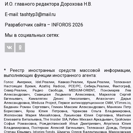
И.О. главного редактора Дорохова Н.В.
E-mail: tashtyp3@mail.ru
Разработчик сайта –
INFOROS
2026
Мы в социальных сетях:
* Реестр иностранных средств массовой информации,
выполняющих функции иностранного агента:
Голос Америки, Idel.Реалии, Кавказ.Реалии, Крым.Реалии, Телеканал
Настоящее Время, Azatliq Radiosi, PCE/PC, Сибирь.Реалии, Фактограф,
Север.Реалии, Радио Свобода, MEDIUM-ORIENT, Пономарев Лев
Александрович, Савицкая Людмила Алексеевна, Маркелов Сергей
Евгеньевич, Камалягин Денис Николаевич, Апахончич Дарья
Александровна, Medusa Project, Первое антикоррупционное СМИ, VTimes.io,
Баданин Роман Сергеевич, Гликин Максим Александрович, Маняхин Петр
Борисович, Ярош Юлия Петровна, Чуракова Ольга Владимировна,
Железнова Мария Михайловна, Лукьянова Юлия Сергеевна, Маетная
Елизавета Витальевна, The Insider SIA, Рубин Михаил Аркадьевич, Гройсман
Софья Романовна, Рождественский Илья Дмитриевич, Апухтина Юлия
Владимировна, Постернак Алексей Евгеньевич, Телеканал Дождь, Петров
Степан Юрьевич, Istories fonds, Шмагун Олеся Валентиновна, Мароховская