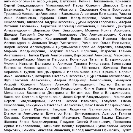
антимонопольная ассоциация, Дзугкоева Регина Николаевна, Кривенко
Сергей Владимирович, Милославский Павел Юрьевич, Шнырова Ольга
Вадимовна, Чанышева Лилия Айратовна, Сидорович Ольга Борисовна,
Туровский Александр Алексеевич, Васильева Анастасия Евгеньевна, Ривина
Анна Валерьевна, Бурдина Юлия Владимировна, Бойко Анатолий
Николаевич, Пивоваров Андрей Сергеевич, Дугин Сергей Георгиевич, Аверин
Виталий Евгеньевич, Барахоев Магомед Бекханович, Шевченко Дмитрий
Александрович, Шарипков Олег Викторович, Мошель Ирина Ароновна,
Шведов Григорий Сергеевич, Пономарев Лев Александрович, Созаев
Валерий Валерьевич, Каргалицкий Борис Юльевич, Исакова Ирина
Александровна, Исламов Тимур Рифгатович, Романова Ольга Евгеньевна,
Щаров Сергей Алексадрович, Цирульников Борис Альбертович, Халидова
Марина Владимировна, Людевиг Марина Зариевна, Федотова Галина
Анатольевна, Паутов Юрий Анатольевич, Верховский Александр Маркович,
Пислакова-Паркер Марина Петровна, Кочеткова Татьяна Владимировна,
Чуркина Наталья Валерьевна, Акимова Татьяна Николаевна, Золотарева
Екатерина Александровна, Рачинский Ян Збигневич, Жемкова Елена
Борисовна, Гудков Лев Дмитриевич, Илларионова Юлия Юрьевна, Саранг
Анна Васильевна, Захарова Светлана Сергеевна, Щур Татьяна Михайловна,
Щур Николай Алексеевич, Аверин Владимир Анатольевич, Блинушов
Андрей Юрьевич, Мосин Алексей Геннадьевич, Гефтер Валентин
Михайлович, Симонов Алексей Кириллович, Флиге Ирина Анатольевна,
Мельникова Валентина Дмитриевна, Вититинова Елена Владимировна,
Баженова Светлана Куприяновна, Исаев Сергей Владимирович, Максимов
Сергей Владимирович, Беляев Сергей Иванович, Голубева Елена
Николаевна, Ганнушкина Светлана Алексеевна, Закс Елена Владимировна,
Буртина Елена Юрьевна, Гендель Людмила Залмановна, Кокорина
Екатерина Алексеевна, Шуманов Илья Вячеславович, Арапова Галина
Юрьевна, Свечников Анатолий Мариевич, Прохоров Вадим Юрьевич,
Шахова Елена Владимировна, Подузов Сергей Васильевич, Протасова
Ирина Вячеславовна, Литинский Леонид Борисович, Лукашевский Сергей
Маркович, Бахмин Вячеслав Иванович, Шабад Анатолий Ефимович, Сухих