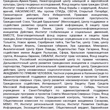
Гражданин.Армия.Право, Нижегородский центр немецкой и европейской
культуры, Центр гендерных исследований, Фонд защиты прав граждан Штаб,
Институт права и публичной политики, Фонд борьбы с коррупцией, Альянс
врачей, НАСИЛИЮ.НЕТ, Мы против СПИДа, СВЕЧА, Открытый Петербург,
Гуманитарное действие, Лига Избирателей, Правовая инициатива,
Гражданская инициатива против экологической преступности,
Гражданский Союз, "Хасдей Ерушалаим" (Милосердие), Центр поддержки и
содействия развитию средств массовой информации, В защиту прав
заключенных, Горячая Линия, Центр социально-информационных
инициатив Действие, Институт глобализации и социальных движений,
ВМЕСТЕ, Благотворительный фонд охраны здоровья и защиты прав
граждан, Благотворительный фонд помощи осужденным и их семьям, Фонд
Тольятти, Новое время, Серебряная тайга, Так-Так-Так, центр Сова, центр
Анна, Проект Апрель, Самарская губерния, Эра здоровья, Мемориал,
Аналитический Центр Юрия Левады, Издательство Парк Гагарина, Фонд
содействия имени Андрея Рылькова, Сфера, Уральская правозащитная
группа, Женщины Евразии, СИБАЛЬТ, Институт прав человека, Фонд защиты
гласности, Российский исследовательский центр по правам человека,
Дальневосточный центр развития гражданских инициатив и социального
партнерства, Пермский региональный правозащитный центр, Гражданское
действие, Центр независимых социологических исследований, Сутяжник,
АКАДЕМИЯ ПО ПРАВАМ ЧЕЛОВЕКА, Частное учреждение в Калининграде по
административной поддержке реализации программ и проектов Совета
Министров северных стран, Центр развития некоммерческих организаций,
Гражданское содействие, Интернешнл-Р, Центр Защиты Прав Средств
Массовой Информации, Институт развития прессы - Сибирь, Частное
учреждение в Санкт-Петербурге по административной поддержке
реализации программ и проектов Совета Министров Северных Стран, Фонд
поддержки свободы прессы, Гражданский контроль, Человек и Закон,
Общественная комиссия по сохранению наследия академика Сахарова,
МЕМО. РУ, Институт региональной прессы, Институт Развития Свободы
Информации, Экозащита!-Женсовет, Общественный вердикт, Евразийская