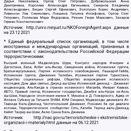
Дарья Николаевна, Орлов Олег Петрович, Добровольская Анна
Дмитриевна, Королева Александра Евгеньевна, Смирнов Владимир
Александрович, Вицин Сергей Ефимович, Золотухин Борис Андреевич,
Левинсон Лев Семенович, Локшина Татьяна Иосифовна, Орлов Олег
Петрович, Полякова Мара Федоровна, Резник Генри Маркович, Захаров
Герман Константинович
Источник:
http://unro.minjust.ru/NKOForeignAgent.aspx
данные
на
23.12.2021
* Единый федеральный список организаций, в том числе
иностранных и международных организаций, признанных в
соответствии с законодательством Российской Федерации
террористическими:
Высший военный Маджлисуль Шура, Конгресс народов Ичкерии и
Дагестана, База, Асбат аль-Ансар, Священная война, Исламская группа,
Братья-мусульмане, Партия исламского освобождения, Лашкар-И-Тайба,
Исламская группа, Движение Талибан, Исламская партия Туркестана,
Общество социальных реформ, Общество возрождения исламского
наследия, Дом двух святых, Джунд аш-Шам, Исламский джихад – Джамаат
моджахедов, Аль-Каида в странах исламского Магриба, Имарат Кавказ,
АБТО, Правый сектор, Исламское государство, Джабха аль-Нусра ли-Ахль
аш-Шам, Народное ополчение имени К. Минина и Д. Пожарского, Аджр от
Аллаха Субхану уа Тагьаля SHAM, АУМ Синрике, Муджахеды джамаата Ат-
Тавхида Валь-Джихад, Чистопольский Джамаат, Рохнамо ба суи давлати
исломи, Террористическое сообщество Сеть, Катиба Таухид валь-Джихад,
Хайят Тахрир аш-Шам, Ахлю Сунна Валь Джамаа
Источник:
http://nac.gov.ru/terroristicheskie-i-ekstremistskie-
organizacii-i-materialy.html
данные на
06.12.2021