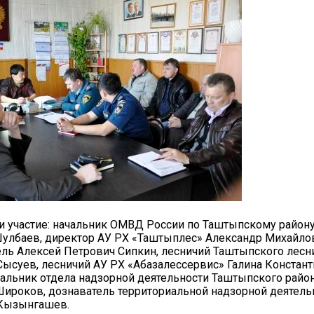
и участие: начальник ОМВД России по Таштыпскому району
улбаев, директор АУ РХ «Таштыплес» Александр Михайло
ель Алексей Петрович Сипкин, лесничий Таштыпского лесн
ысуев, лесничий АУ РХ «Абазалессервис» Галина Констан
альник отдела надзорной деятельности Таштыпского райо
ироков, дознаватель территориальной надзорной деятель
Кызынгашев.