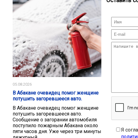
Оставить с
05.08.2026
В Абакане очевидец помог женщине
потушить загоревшееся авто.
В Абакане очевидец помог женщине
потушить загоревшееся авто.
Сообщение о загорании автомобиля
поступило пожарным Абакана около
Я согл
пяти часов дня. Уже через три минуты
полити
дежурный...