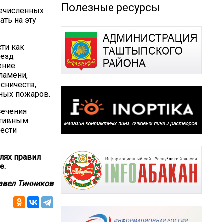
Полезные ресурсы
речисленных
ть на эту
ти как
ыезд
ение
ламени,
сничеств,
ных пожаров.
сечения
ативным
жести
лях правил
е.
авел Тинников