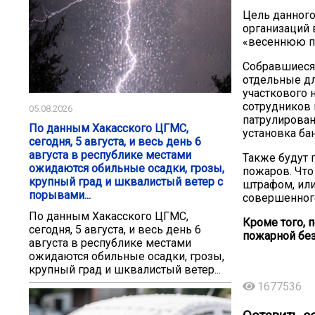
Цель данног
организаций 
«весеннюю пр
Собравшиеся
отдельные дл
участкового 
сотрудников 
05.08.2026
патрулирован
По данным Хакасского ЦГМС,
установка ба
сегодня, 5 августа, и весь день 6
августа в республике местами
Также будут 
ожидаются обильные осадки, грозы,
пожаров. Что
крупный град и шквалистый ветер с
штрафом, или
порывами...
совершенного
По данным Хакасского ЦГМС,
Кроме того, 
сегодня, 5 августа, и весь день 6
пожарной без
августа в республике местами
ожидаются обильные осадки, грозы,
крупный град и шквалистый ветер...
1677536