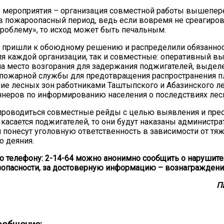
о мероприятия – организация совместной работы вышепе
в пожароопасный период, ведь если вовремя не среагирова
облему», то исход может быть печальным.
 пришли к обоюдному решению и распределили обязаннос
я каждой организации, так и совместные: оперативный в
на место возгорания для задержания поджигателей, выдел
пожарной службы для предотвращения распространения п
ие лесных зон работниками Таштыпского и Абазинского ле
ннеров по информированию населения о последствиях лес
проводиться совместные рейды с целью выявления и пре
 касается поджигателей, то они будут наказаны администр
 понесут уголовную ответственность в зависимости от тя
 деяния.
по телефону: 2-14-64 можно анонимно сообщить о нарушите
опасности, за достоверную информацию – вознаграждени
П