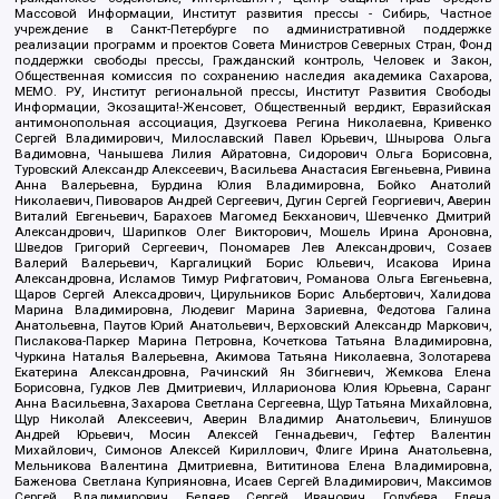
Массовой Информации, Институт развития прессы - Сибирь, Частное
учреждение в Санкт-Петербурге по административной поддержке
реализации программ и проектов Совета Министров Северных Стран, Фонд
поддержки свободы прессы, Гражданский контроль, Человек и Закон,
Общественная комиссия по сохранению наследия академика Сахарова,
МЕМО. РУ, Институт региональной прессы, Институт Развития Свободы
Информации, Экозащита!-Женсовет, Общественный вердикт, Евразийская
антимонопольная ассоциация, Дзугкоева Регина Николаевна, Кривенко
Сергей Владимирович, Милославский Павел Юрьевич, Шнырова Ольга
Вадимовна, Чанышева Лилия Айратовна, Сидорович Ольга Борисовна,
Туровский Александр Алексеевич, Васильева Анастасия Евгеньевна, Ривина
Анна Валерьевна, Бурдина Юлия Владимировна, Бойко Анатолий
Николаевич, Пивоваров Андрей Сергеевич, Дугин Сергей Георгиевич, Аверин
Виталий Евгеньевич, Барахоев Магомед Бекханович, Шевченко Дмитрий
Александрович, Шарипков Олег Викторович, Мошель Ирина Ароновна,
Шведов Григорий Сергеевич, Пономарев Лев Александрович, Созаев
Валерий Валерьевич, Каргалицкий Борис Юльевич, Исакова Ирина
Александровна, Исламов Тимур Рифгатович, Романова Ольга Евгеньевна,
Щаров Сергей Алексадрович, Цирульников Борис Альбертович, Халидова
Марина Владимировна, Людевиг Марина Зариевна, Федотова Галина
Анатольевна, Паутов Юрий Анатольевич, Верховский Александр Маркович,
Пислакова-Паркер Марина Петровна, Кочеткова Татьяна Владимировна,
Чуркина Наталья Валерьевна, Акимова Татьяна Николаевна, Золотарева
Екатерина Александровна, Рачинский Ян Збигневич, Жемкова Елена
Борисовна, Гудков Лев Дмитриевич, Илларионова Юлия Юрьевна, Саранг
Анна Васильевна, Захарова Светлана Сергеевна, Щур Татьяна Михайловна,
Щур Николай Алексеевич, Аверин Владимир Анатольевич, Блинушов
Андрей Юрьевич, Мосин Алексей Геннадьевич, Гефтер Валентин
Михайлович, Симонов Алексей Кириллович, Флиге Ирина Анатольевна,
Мельникова Валентина Дмитриевна, Вититинова Елена Владимировна,
Баженова Светлана Куприяновна, Исаев Сергей Владимирович, Максимов
Сергей Владимирович, Беляев Сергей Иванович, Голубева Елена