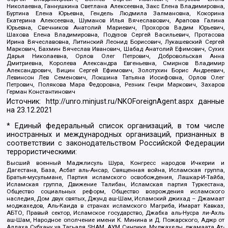
Николаевна, Ганнушкина Светлана Алексеевна, Закс Елена Владимировна,
Буртина Елена Юрьевна, Гендель Людмила Залмановна, Кокорина
Екатерина Алексеевна, Шуманов Илья Вячеславович, Арапова Галина
Юрьевна, Свечников Анатолий Мариевич, Прохоров Вадим Юрьевич,
Шахова Елена Владимировна, Подузов Сергей Васильевич, Протасова
Ирина Вячеславовна, Литинский Леонид Борисович, Лукашевский Сергей
Маркович, Бахмин Вячеслав Иванович, Шабад Анатолий Ефимович, Сухих
Дарья Николаевна, Орлов Олег Петрович, Добровольская Анна
Дмитриевна, Королева Александра Евгеньевна, Смирнов Владимир
Александрович, Вицин Сергей Ефимович, Золотухин Борис Андреевич,
Левинсон Лев Семенович, Локшина Татьяна Иосифовна, Орлов Олег
Петрович, Полякова Мара Федоровна, Резник Генри Маркович, Захаров
Герман Константинович
Источник:
http://unro.minjust.ru/NKOForeignAgent.aspx
данные
на
23.12.2021
* Единый федеральный список организаций, в том числе
иностранных и международных организаций, признанных в
соответствии с законодательством Российской Федерации
террористическими:
Высший военный Маджлисуль Шура, Конгресс народов Ичкерии и
Дагестана, База, Асбат аль-Ансар, Священная война, Исламская группа,
Братья-мусульмане, Партия исламского освобождения, Лашкар-И-Тайба,
Исламская группа, Движение Талибан, Исламская партия Туркестана,
Общество социальных реформ, Общество возрождения исламского
наследия, Дом двух святых, Джунд аш-Шам, Исламский джихад – Джамаат
моджахедов, Аль-Каида в странах исламского Магриба, Имарат Кавказ,
АБТО, Правый сектор, Исламское государство, Джабха аль-Нусра ли-Ахль
аш-Шам, Народное ополчение имени К. Минина и Д. Пожарского, Аджр от
Аллаха Субхану уа Тагьаля SHAM, АУМ Синрике, Муджахеды джамаата Ат-