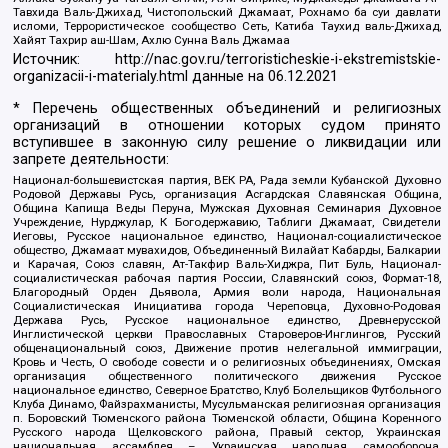
Тавхида Валь-Джихад, Чистопольский Джамаат, Рохнамо ба суи давлати
исломи, Террористическое сообщество Сеть, Катиба Таухид валь-Джихад,
Хайят Тахрир аш-Шам, Ахлю Сунна Валь Джамаа
Источник:
http://nac.gov.ru/terroristicheskie-i-ekstremistskie-
organizacii-i-materialy.html
данные на
06.12.2021
* Перечень общественных объединений и религиозных
организаций в отношении которых судом принято
вступившее в законную силу решение о ликвидации или
запрете деятельности:
Национал-большевистская партия, ВЕК РА, Рада земли Кубанской Духовно
Родовой Державы Русь, организация Асгардская Славянская Община,
Община Капища Веды Перуна, Мужская Духовная Семинария Духовное
Учреждение, Нурджулар, К Богодержавию, Таблиги Джамаат, Свидетели
Иеговы, Русское национальное единство, Национал-социалистическое
общество, Джамаат мувахидов, Объединенный Вилайат Кабарды, Балкарии
и Карачая, Союз славян, Ат-Такфир Валь-Хиджра, Пит Буль, Национал-
социалистическая рабочая партия России, Славянский союз, Формат-18,
Благородный Орден Дьявола, Армия воли народа, Национальная
Социалистическая Инициатива города Череповца, Духовно-Родовая
Держава Русь, Русское национальное единство, Древнерусской
Инглистической церкви Православных Староверов-Инглингов, Русский
общенациональный союз, Движение против нелегальной иммиграции,
Кровь и Честь, О свободе совести и о религиозных объединениях, Омская
организация общественного политического движения Русское
национальное единство, Северное Братство, Клуб Болельщиков Футбольного
Клуба Динамо, Файзрахманисты, Мусульманская религиозная организация
п. Боровский Тюменского района Тюменской области, Община Коренного
Русского народа Щелковского района, Правый сектор, Украинская
национальная ассамблея – Украинская народная самооборона,