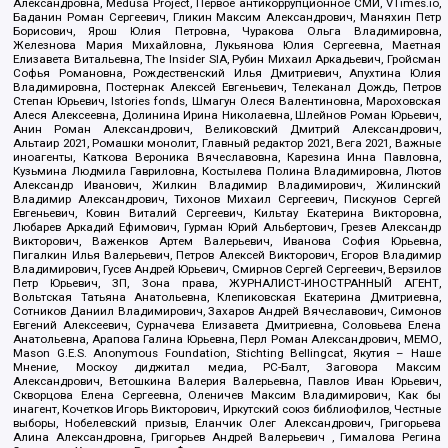
Александровна, Medusa Project, Первое антикоррупционное СМИ, VTimes.io,
Баданин Роман Сергеевич, Гликин Максим Александрович, Маняхин Петр
Борисович, Ярош Юлия Петровна, Чуракова Ольга Владимировна,
Железнова Мария Михайловна, Лукьянова Юлия Сергеевна, Маетная
Елизавета Витальевна, The Insider SIA, Рубин Михаил Аркадьевич, Гройсман
Софья Романовна, Рождественский Илья Дмитриевич, Апухтина Юлия
Владимировна, Постернак Алексей Евгеньевич, Телеканал Дождь, Петров
Степан Юрьевич, Istories fonds, Шмагун Олеся Валентиновна, Мароховская
Алеся Алексеевна, Долинина Ирина Николаевна, Шлейнов Роман Юрьевич,
Анин Роман Александрович, Великовский Дмитрий Александрович,
Альтаир 2021, Ромашки монолит, Главный редактор 2021, Вега 2021, Важные
иноагенты, Каткова Вероника Вячеславовна, Карезина Инна Павловна,
Кузьмина Людмила Гавриловна, Костылева Полина Владимировна, Лютов
Александр Иванович, Жилкин Владимир Владимирович, Жилинский
Владимир Александрович, Тихонов Михаил Сергеевич, Пискунов Сергей
Евгеньевич, Ковин Виталий Сергеевич, Кильтау Екатерина Викторовна,
Любарев Аркадий Ефимович, Гурман Юрий Альбертович, Грезев Александр
Викторович, Важенков Артем Валерьевич, Иванова София Юрьевна,
Пигалкин Илья Валерьевич, Петров Алексей Викторович, Егоров Владимир
Владимирович, Гусев Андрей Юрьевич, Смирнов Сергей Сергеевич, Верзилов
Петр Юрьевич, ЗП, Зона права, ЖУРНАЛИСТ-ИНОСТРАННЫЙ АГЕНТ,
Вольтская Татьяна Анатольевна, Клепиковская Екатерина Дмитриевна,
Сотников Даниил Владимирович, Захаров Андрей Вячеславович, Симонов
Евгений Алексеевич, Сурначева Елизавета Дмитриевна, Соловьева Елена
Анатольевна, Арапова Галина Юрьевна, Перл Роман Александрович, МЕМО,
Mason G.E.S. Anonymous Foundation, Stichting Bellingcat, Якутия – Наше
Мнение, Москоу диджитал медиа, РС-Балт, Заговора Максим
Александрович, Ветошкина Валерия Валерьевна, Павлов Иван Юрьевич,
Скворцова Елена Сергеевна, Оленичев Максим Владимирович, Как бы
инагент, Кочетков Игорь Викторович, Иркутский союз библиофилов, Честные
выборы, Нобелевский призыв, Еланчик Олег Александрович, Григорьева
Алина Александровна, Григорьев Андрей Валерьевич , Гималова Регина