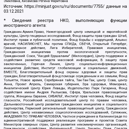
Эмилевна, Хисамова Регина Фаритовна
Источник:
https://minjust.gov.ru/ru/documents/7755/
данные на
03.12.2021
* Сведения реестра НКО, выполняющих функции
иностранного агента:
Гражданин.Армия.Право, Нижегородский центр немецкой и европейской
культуры, Центр гендерных исследований, Фонд защиты прав граждан Штаб,
Институт права и публичной политики, Фонд борьбы с коррупцией, Альянс
врачей, НАСИЛИЮ.НЕТ, Мы против СПИДа, СВЕЧА, Открытый Петербург,
Гуманитарное действие, Лига Избирателей, Правовая инициатива,
Гражданская инициатива против экологической преступности,
Гражданский Союз, "Хасдей Ерушалаим" (Милосердие), Центр поддержки и
содействия развитию средств массовой информации, В защиту прав
заключенных, Горячая Линия, Центр социально-информационных
инициатив Действие, Институт глобализации и социальных движений,
ВМЕСТЕ, Благотворительный фонд охраны здоровья и защиты прав
граждан, Благотворительный фонд помощи осужденным и их семьям, Фонд
Тольятти, Новое время, Серебряная тайга, Так-Так-Так, центр Сова, центр
Анна, Проект Апрель, Самарская губерния, Эра здоровья, Мемориал,
Аналитический Центр Юрия Левады, Издательство Парк Гагарина, Фонд
содействия имени Андрея Рылькова, Сфера, Уральская правозащитная
группа, Женщины Евразии, СИБАЛЬТ, Институт прав человека, Фонд защиты
гласности, Российский исследовательский центр по правам человека,
Дальневосточный центр развития гражданских инициатив и социального
партнерства, Пермский региональный правозащитный центр, Гражданское
действие, Центр независимых социологических исследований, Сутяжник,
АКАДЕМИЯ ПО ПРАВАМ ЧЕЛОВЕКА, Частное учреждение в Калининграде по
административной поддержке реализации программ и проектов Совета
Министров северных стран, Центр развития некоммерческих организаций,
Гражданское содействие, Интернешнл-Р, Центр Защиты Прав Средств