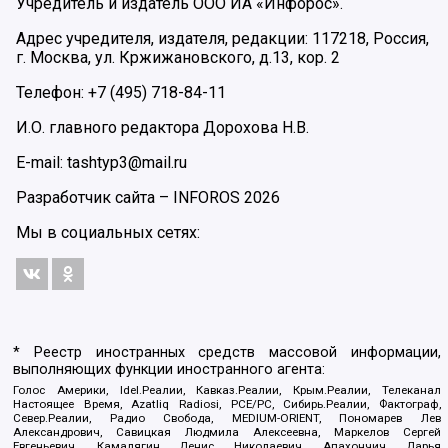
Учредитель и издатель ООО ИА «Инфорос».
Адрес учредителя, издателя, редакции: 117218, Россия,
г. Москва, ул. Кржижановского, д.13, кор. 2
Телефон: +7 (495) 718-84-11
И.О. главного редактора Дорохова Н.В.
E-mail: tashtyp3@mail.ru
Разработчик сайта –
INFOROS
2026
Мы в социальных сетях:
* Реестр иностранных средств массовой информации,
выполняющих функции иностранного агента:
Голос Америки, Idel.Реалии, Кавказ.Реалии, Крым.Реалии, Телеканал
Настоящее Время, Azatliq Radiosi, PCE/PC, Сибирь.Реалии, Фактограф,
Север.Реалии, Радио Свобода, MEDIUM-ORIENT, Пономарев Лев
Александрович, Савицкая Людмила Алексеевна, Маркелов Сергей
Евгеньевич, Камалягин Денис Николаевич, Апахончич Дарья