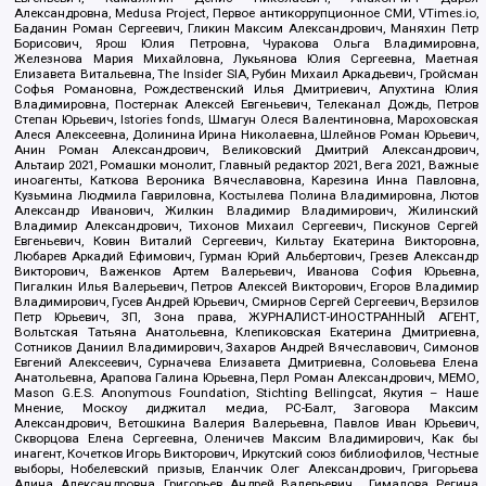
Александровна, Medusa Project, Первое антикоррупционное СМИ, VTimes.io,
Баданин Роман Сергеевич, Гликин Максим Александрович, Маняхин Петр
Борисович, Ярош Юлия Петровна, Чуракова Ольга Владимировна,
Железнова Мария Михайловна, Лукьянова Юлия Сергеевна, Маетная
Елизавета Витальевна, The Insider SIA, Рубин Михаил Аркадьевич, Гройсман
Софья Романовна, Рождественский Илья Дмитриевич, Апухтина Юлия
Владимировна, Постернак Алексей Евгеньевич, Телеканал Дождь, Петров
Степан Юрьевич, Istories fonds, Шмагун Олеся Валентиновна, Мароховская
Алеся Алексеевна, Долинина Ирина Николаевна, Шлейнов Роман Юрьевич,
Анин Роман Александрович, Великовский Дмитрий Александрович,
Альтаир 2021, Ромашки монолит, Главный редактор 2021, Вега 2021, Важные
иноагенты, Каткова Вероника Вячеславовна, Карезина Инна Павловна,
Кузьмина Людмила Гавриловна, Костылева Полина Владимировна, Лютов
Александр Иванович, Жилкин Владимир Владимирович, Жилинский
Владимир Александрович, Тихонов Михаил Сергеевич, Пискунов Сергей
Евгеньевич, Ковин Виталий Сергеевич, Кильтау Екатерина Викторовна,
Любарев Аркадий Ефимович, Гурман Юрий Альбертович, Грезев Александр
Викторович, Важенков Артем Валерьевич, Иванова София Юрьевна,
Пигалкин Илья Валерьевич, Петров Алексей Викторович, Егоров Владимир
Владимирович, Гусев Андрей Юрьевич, Смирнов Сергей Сергеевич, Верзилов
Петр Юрьевич, ЗП, Зона права, ЖУРНАЛИСТ-ИНОСТРАННЫЙ АГЕНТ,
Вольтская Татьяна Анатольевна, Клепиковская Екатерина Дмитриевна,
Сотников Даниил Владимирович, Захаров Андрей Вячеславович, Симонов
Евгений Алексеевич, Сурначева Елизавета Дмитриевна, Соловьева Елена
Анатольевна, Арапова Галина Юрьевна, Перл Роман Александрович, МЕМО,
Mason G.E.S. Anonymous Foundation, Stichting Bellingcat, Якутия – Наше
Мнение, Москоу диджитал медиа, РС-Балт, Заговора Максим
Александрович, Ветошкина Валерия Валерьевна, Павлов Иван Юрьевич,
Скворцова Елена Сергеевна, Оленичев Максим Владимирович, Как бы
инагент, Кочетков Игорь Викторович, Иркутский союз библиофилов, Честные
выборы, Нобелевский призыв, Еланчик Олег Александрович, Григорьева
Алина Александровна, Григорьев Андрей Валерьевич , Гималова Регина