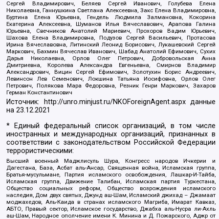
Сергей Владимирович, Беляев Сергей Иванович, Голубева Елена
Николаевна, Ганнушкина Светлана Алексеевна, Закс Елена Владимировна,
Буртина Елена Юрьевна, Гендель Людмила Залмановна, Кокорина
Екатерина Алексеевна, Шуманов Илья Вячеславович, Арапова Галина
Юрьевна, Свечников Анатолий Мариевич, Прохоров Вадим Юрьевич,
Шахова Елена Владимировна, Подузов Сергей Васильевич, Протасова
Ирина Вячеславовна, Литинский Леонид Борисович, Лукашевский Сергей
Маркович, Бахмин Вячеслав Иванович, Шабад Анатолий Ефимович, Сухих
Дарья Николаевна, Орлов Олег Петрович, Добровольская Анна
Дмитриевна, Королева Александра Евгеньевна, Смирнов Владимир
Александрович, Вицин Сергей Ефимович, Золотухин Борис Андреевич,
Левинсон Лев Семенович, Локшина Татьяна Иосифовна, Орлов Олег
Петрович, Полякова Мара Федоровна, Резник Генри Маркович, Захаров
Герман Константинович
Источник:
http://unro.minjust.ru/NKOForeignAgent.aspx
данные
на
23.12.2021
* Единый федеральный список организаций, в том числе
иностранных и международных организаций, признанных в
соответствии с законодательством Российской Федерации
террористическими:
Высший военный Маджлисуль Шура, Конгресс народов Ичкерии и
Дагестана, База, Асбат аль-Ансар, Священная война, Исламская группа,
Братья-мусульмане, Партия исламского освобождения, Лашкар-И-Тайба,
Исламская группа, Движение Талибан, Исламская партия Туркестана,
Общество социальных реформ, Общество возрождения исламского
наследия, Дом двух святых, Джунд аш-Шам, Исламский джихад – Джамаат
моджахедов, Аль-Каида в странах исламского Магриба, Имарат Кавказ,
АБТО, Правый сектор, Исламское государство, Джабха аль-Нусра ли-Ахль
аш-Шам, Народное ополчение имени К. Минина и Д. Пожарского, Аджр от