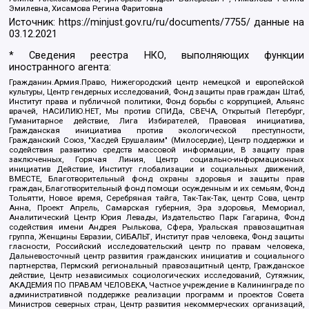
Эмилевна, Хисамова Регина Фаритовна
Источник:
https://minjust.gov.ru/ru/documents/7755/
данные на
03.12.2021
* Сведения реестра НКО, выполняющих функции
иностранного агента:
Гражданин.Армия.Право, Нижегородский центр немецкой и европейской
культуры, Центр гендерных исследований, Фонд защиты прав граждан Штаб,
Институт права и публичной политики, Фонд борьбы с коррупцией, Альянс
врачей, НАСИЛИЮ.НЕТ, Мы против СПИДа, СВЕЧА, Открытый Петербург,
Гуманитарное действие, Лига Избирателей, Правовая инициатива,
Гражданская инициатива против экологической преступности,
Гражданский Союз, "Хасдей Ерушалаим" (Милосердие), Центр поддержки и
содействия развитию средств массовой информации, В защиту прав
заключенных, Горячая Линия, Центр социально-информационных
инициатив Действие, Институт глобализации и социальных движений,
ВМЕСТЕ, Благотворительный фонд охраны здоровья и защиты прав
граждан, Благотворительный фонд помощи осужденным и их семьям, Фонд
Тольятти, Новое время, Серебряная тайга, Так-Так-Так, центр Сова, центр
Анна, Проект Апрель, Самарская губерния, Эра здоровья, Мемориал,
Аналитический Центр Юрия Левады, Издательство Парк Гагарина, Фонд
содействия имени Андрея Рылькова, Сфера, Уральская правозащитная
группа, Женщины Евразии, СИБАЛЬТ, Институт прав человека, Фонд защиты
гласности, Российский исследовательский центр по правам человека,
Дальневосточный центр развития гражданских инициатив и социального
партнерства, Пермский региональный правозащитный центр, Гражданское
действие, Центр независимых социологических исследований, Сутяжник,
АКАДЕМИЯ ПО ПРАВАМ ЧЕЛОВЕКА, Частное учреждение в Калининграде по
административной поддержке реализации программ и проектов Совета
Министров северных стран, Центр развития некоммерческих организаций,