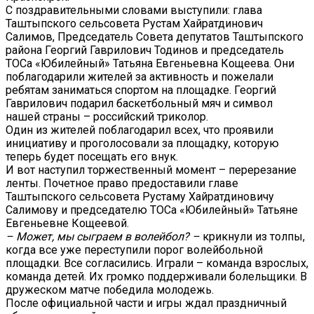
С поздравительными словами выступили: глава
Таштыпского сельсовета Рустам Хайратдинович
Салимов, Председатель Совета депутатов Таштыпского
района Георгий Гаврилович Тодинов и председатель
ТОСа «Юбилейный» Татьяна Евгеньевна Кощеева. Они
поблагодарили жителей за активность и пожелали
ребятам заниматься спортом на площадке. Георгий
Гаврилович подарил баскетбольный мяч и символ
нашей страны – российский триколор.
Один из жителей поблагодарил всех, что проявили
инициативу и проголосовали за площадку, которую
теперь будет посещать его внук.
И вот наступил торжественный момент – перерезание
ленты. Почетное право предоставили главе
Таштыпского сельсовета Рустаму Хайратдиновичу
Салимову и председателю ТОСа «Юбилейный» Татьяне
Евгеньевне Кощеевой.
– Может, мы сыграем в волейбол? –
крикнули из толпы,
когда все уже переступили порог волейбольной
площадки. Все согласились. Играли – команда взрослых,
команда детей. Их громко поддерживали болельщики. В
дружеском матче победила молодежь.
После официальной части и игры ждал праздничный