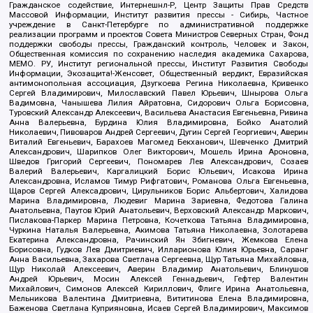
Гражданское содействие, Интернешнл-Р, Центр Защиты Прав Средств
Массовой Информации, Институт развития прессы - Сибирь, Частное
учреждение в Санкт-Петербурге по административной поддержке
реализации программ и проектов Совета Министров Северных Стран, Фонд
поддержки свободы прессы, Гражданский контроль, Человек и Закон,
Общественная комиссия по сохранению наследия академика Сахарова,
МЕМО. РУ, Институт региональной прессы, Институт Развития Свободы
Информации, Экозащита!-Женсовет, Общественный вердикт, Евразийская
антимонопольная ассоциация, Дзугкоева Регина Николаевна, Кривенко
Сергей Владимирович, Милославский Павел Юрьевич, Шнырова Ольга
Вадимовна, Чанышева Лилия Айратовна, Сидорович Ольга Борисовна,
Туровский Александр Алексеевич, Васильева Анастасия Евгеньевна, Ривина
Анна Валерьевна, Бурдина Юлия Владимировна, Бойко Анатолий
Николаевич, Пивоваров Андрей Сергеевич, Дугин Сергей Георгиевич, Аверин
Виталий Евгеньевич, Барахоев Магомед Бекханович, Шевченко Дмитрий
Александрович, Шарипков Олег Викторович, Мошель Ирина Ароновна,
Шведов Григорий Сергеевич, Пономарев Лев Александрович, Созаев
Валерий Валерьевич, Каргалицкий Борис Юльевич, Исакова Ирина
Александровна, Исламов Тимур Рифгатович, Романова Ольга Евгеньевна,
Щаров Сергей Алексадрович, Цирульников Борис Альбертович, Халидова
Марина Владимировна, Людевиг Марина Зариевна, Федотова Галина
Анатольевна, Паутов Юрий Анатольевич, Верховский Александр Маркович,
Пислакова-Паркер Марина Петровна, Кочеткова Татьяна Владимировна,
Чуркина Наталья Валерьевна, Акимова Татьяна Николаевна, Золотарева
Екатерина Александровна, Рачинский Ян Збигневич, Жемкова Елена
Борисовна, Гудков Лев Дмитриевич, Илларионова Юлия Юрьевна, Саранг
Анна Васильевна, Захарова Светлана Сергеевна, Щур Татьяна Михайловна,
Щур Николай Алексеевич, Аверин Владимир Анатольевич, Блинушов
Андрей Юрьевич, Мосин Алексей Геннадьевич, Гефтер Валентин
Михайлович, Симонов Алексей Кириллович, Флиге Ирина Анатольевна,
Мельникова Валентина Дмитриевна, Вититинова Елена Владимировна,
Баженова Светлана Куприяновна, Исаев Сергей Владимирович, Максимов