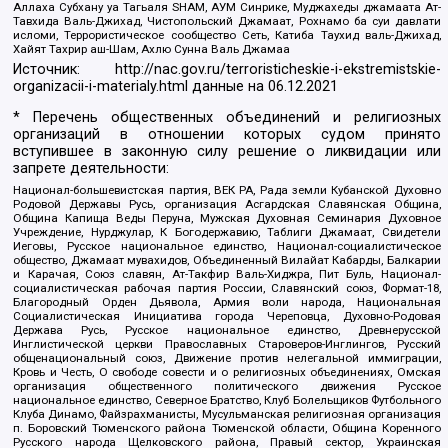
Аллаха Субхану уа Тагьаля SHAM, АУМ Синрике, Муджахеды джамаата Ат-
Тавхида Валь-Джихад, Чистопольский Джамаат, Рохнамо ба суи давлати
исломи, Террористическое сообщество Сеть, Катиба Таухид валь-Джихад,
Хайят Тахрир аш-Шам, Ахлю Сунна Валь Джамаа
Источник:
http://nac.gov.ru/terroristicheskie-i-ekstremistskie-
organizacii-i-materialy.html
данные на
06.12.2021
* Перечень общественных объединений и религиозных
организаций в отношении которых судом принято
вступившее в законную силу решение о ликвидации или
запрете деятельности:
Национал-большевистская партия, ВЕК РА, Рада земли Кубанской Духовно
Родовой Державы Русь, организация Асгардская Славянская Община,
Община Капища Веды Перуна, Мужская Духовная Семинария Духовное
Учреждение, Нурджулар, К Богодержавию, Таблиги Джамаат, Свидетели
Иеговы, Русское национальное единство, Национал-социалистическое
общество, Джамаат мувахидов, Объединенный Вилайат Кабарды, Балкарии
и Карачая, Союз славян, Ат-Такфир Валь-Хиджра, Пит Буль, Национал-
социалистическая рабочая партия России, Славянский союз, Формат-18,
Благородный Орден Дьявола, Армия воли народа, Национальная
Социалистическая Инициатива города Череповца, Духовно-Родовая
Держава Русь, Русское национальное единство, Древнерусской
Инглистической церкви Православных Староверов-Инглингов, Русский
общенациональный союз, Движение против нелегальной иммиграции,
Кровь и Честь, О свободе совести и о религиозных объединениях, Омская
организация общественного политического движения Русское
национальное единство, Северное Братство, Клуб Болельщиков Футбольного
Клуба Динамо, Файзрахманисты, Мусульманская религиозная организация
п. Боровский Тюменского района Тюменской области, Община Коренного
Русского народа Щелковского района, Правый сектор, Украинская