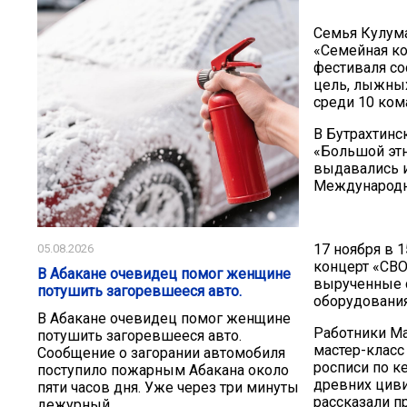
Семья Кулум
«Семейная ко
фестиваля со
цель, лыжных
среди 10 ком
В Бутрахтинс
«Большой этн
выдавались и
Международно
17 ноября в 
05.08.2026
концерт «СВО
В Абакане очевидец помог женщине
вырученные с
потушить загоревшееся авто.
оборудования
В Абакане очевидец помог женщине
Работники Ма
потушить загоревшееся авто.
мастер-класс
Сообщение о загорании автомобиля
росписи по к
поступило пожарным Абакана около
древних циви
пяти часов дня. Уже через три минуты
рассказали п
дежурный...