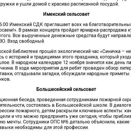
кружки и ушли домой с красиво расписанной посудой.
Имекский сельсовет
16.00 Имекский СДК приглашает всех на благотворительны
осаем!». В рамках концерта пройдет ярмарка-распродажа 
угого. Все вырученные денежные средства будут направ
ВО. Вход свободный.
ской библиотеке прошёл экологический час «Синичка – не
ь с историей и традициями этого праздника, который уход
лое. В народном календаре 12 ноября значится как день п
чкина. В ходе мероприятия для ребят проведен обзор лите
авки, отгадывали загадки, обсуждали народные приметы
нков.
Большесейский сельсовет
ионная беседа, проведенная сотрудниками пожарной охр
ятельности, состоялась в Большесейской школе. В диалог
ессии пожарного, детям раскрыли ключевые аспекты: ка
 цели и что можно предпринять уже сегодня, чтобы приблиз
ю мечты. Сотрудники ОПС №6 детально объяснили, какие
навыки необходимы для этой профессии.