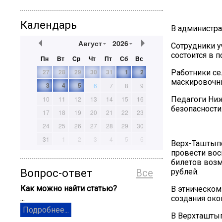
Календарь
В администра
Август
2026
Сотрудники у
состоится в 
Пн
Вт
Ср
Чт
Пт
Сб
Вс
27
28
29
30
31
1
2
Работники се
маскировочны
3
4
5
6
7
8
9
Педагоги Ниж
10
11
12
13
14
15
16
безопасности
17
18
19
20
21
22
23
24
25
26
27
28
29
30
31
1
2
3
4
5
6
Верх-Таштыпс
провести вос
билетов возм
рублей.
Вопрос-ответ
Все
Как можно найти статью?
В этническом
...
создания око
Подробнее...
В Верхташты