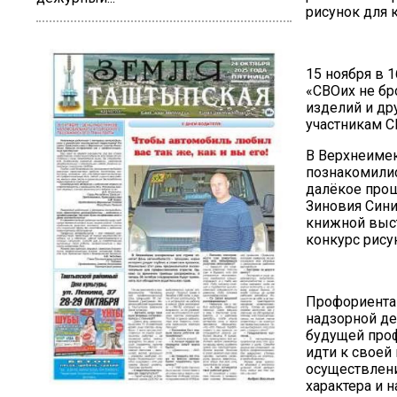
рисунок для 
15 ноября в 
«СВОих не бр
изделий и др
участникам С
В Верхнеимек
познакомилис
далёкое прош
Зиновия Сини
книжной выст
конкурс рису
Профориентац
надзорной де
будущей проф
идти к своей
осуществлени
характера и 