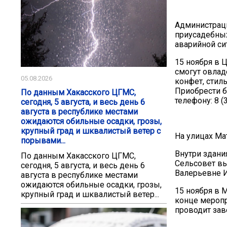
Администраци
приусадебных
аварийной си
15 ноября в 
смогут овлад
05.08.2026
конфет, стил
Приобрести б
По данным Хакасского ЦГМС,
телефону: 8 (
сегодня, 5 августа, и весь день 6
августа в республике местами
ожидаются обильные осадки, грозы,
крупный град и шквалистый ветер с
На улицах Ма
порывами...
Внутри здани
По данным Хакасского ЦГМС,
Сельсовет в
сегодня, 5 августа, и весь день 6
Валерьевне И
августа в республике местами
ожидаются обильные осадки, грозы,
15 ноября в М
крупный град и шквалистый ветер...
конце меропр
проводит зав