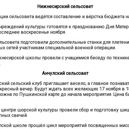
Нижнесирский сельсовет
ции сельсовета ведётся составление и вёрстка бюджета на
чреждений культуры готовятся к празднованию Дня Матер
последнее воскресенье ноября.
льсовета подготовили дополнительные станки для плетени
х сетей участникам специальной военной операции.
несирской школы провели с учащимися беседу по техник
.
Анчулский сельсовет
кий сельский клуб приглашает весело, а главное познава
кресный вечер. Будут ждать всех желающих 17 ноября в 1
ожна по Пушкинской карте до начала мероприятия. Цена б
 центре шорской культуры провели сбор и подготовку ши
пных свечей.
пской школе прошёл цикл мероприятий посвященных мисс