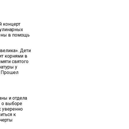
й концерт
кулинарных
лены в помощь
велика». Дети
ит корнями в
амяти святого
ратуры у
. Прошел
аны и отдела
е о выборе
к уверенно
иться к
 черты