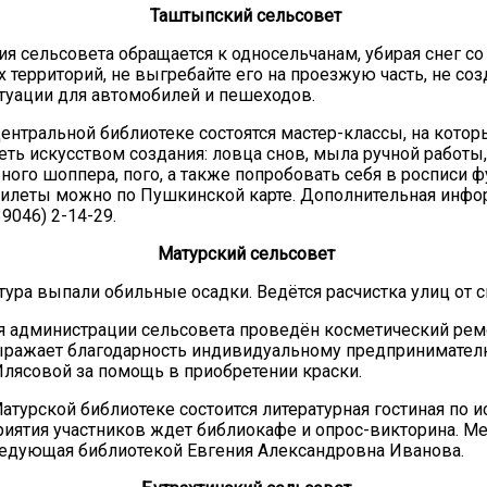
Таштыпский сельсовет
я сельсовета обращается к односельчанам, убирая снег со
 территорий, не выгребайте его на проезжую часть, не соз
туации для автомобилей и пешеходов.
Центральной библиотеке состоятся мастер-классы, на котор
еть искусством создания: ловца снов, мыла ручной работы,
ьного шоппера, пого, а также попробовать себя в росписи ф
илеты можно по Пушкинской карте. Дополнительная инфо
39046) 2-14-29.
Матурский сельсовет
тура выпали обильные осадки. Ведётся расчистка улиц от с
я администрации сельсовета проведён косметический рем
ыражает благодарность индивидуальному предпринимател
лясовой за помощь в приобретении краски.
атурской библиотеке состоится литературная гостиная по ис
иятия участников ждет библиокафе и опрос-викторина. М
едующая библиотекой Евгения Александровна Иванова.