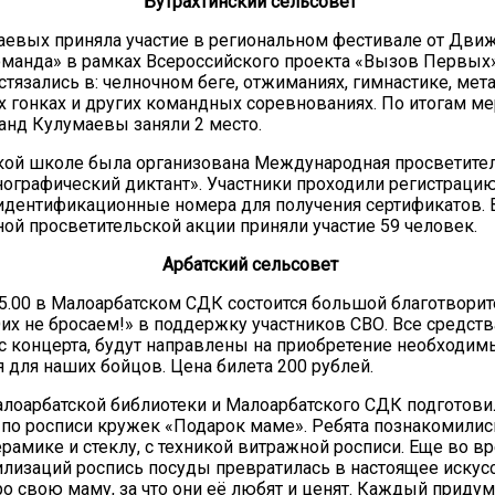
Бутрахтинский сельсовет
аевых приняла участие в региональном фестивале от Дви
манда» в рамках Всероссийского проекта «Вызов Первых»
стязались в: челночном беге, отжиманиях, гимнастике, мет
 гонках и других командных соревнованиях. По итогам м
анд Кулумаевы заняли 2 место.
кой школе была организована Международная просветител
ографический диктант». Участники проходили регистрацию
дентификационные номера для получения сертификатов. 
й просветительской акции приняли участие 59 человек.
Арбатский сельсовет
15.00 в Малоарбатском СДК состоится большой благотвори
их не бросаем!» в поддержку участников СВО. Все средств
 концерта, будут направлены на приобретение необходим
 для наших бойцов. Цена билета 200 рублей.
лоарбатской библиотеки и Малоарбатского СДК подготови
 по росписи кружек «Подарок маме». Ребята познакомилис
ерамике и стеклу, с техникой витражной росписи. Еще во в
лизаций роспись посуды превратилась в настоящее искусс
ро свою маму, за что они её любят и ценят. Каждый приду