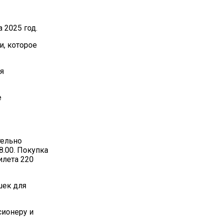
 2025 год.
и, которое
я
е
тельно
8.00. Покупка
илета 220
шек для
ионеру и