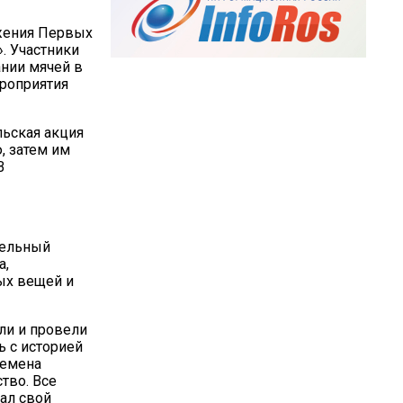
жения Первых
. Участники
ании мячей в
ероприятия
ьская акция
, затем им
В
тельный
а,
ых вещей и
ли и провели
ь с историей
ремена
тво. Все
мал свой