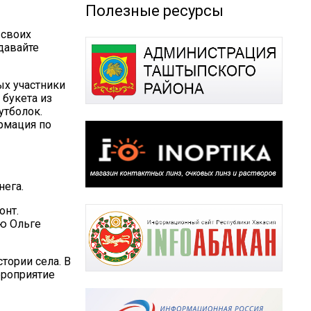
Полезные ресурсы
 своих
давайте
ых участники
 букета из
утболок.
рмация по
нега.
онт.
ю Ольге
тории села. В
ероприятие