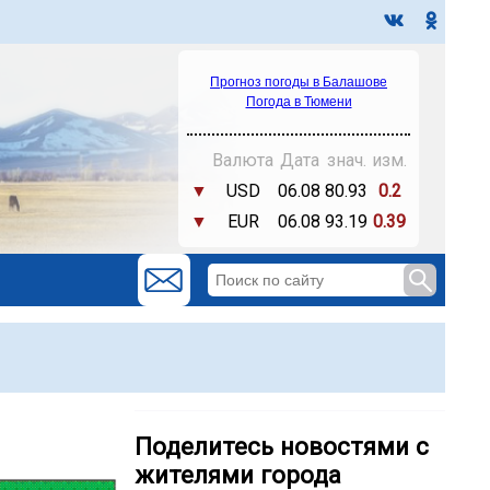
Прогноз погоды в Балашове
Погода в Тюмени
Валюта
Дата
знач.
изм.
▼
USD
06.08
80.93
0.2
▼
EUR
06.08
93.19
0.39
Поделитесь новостями с
жителями города