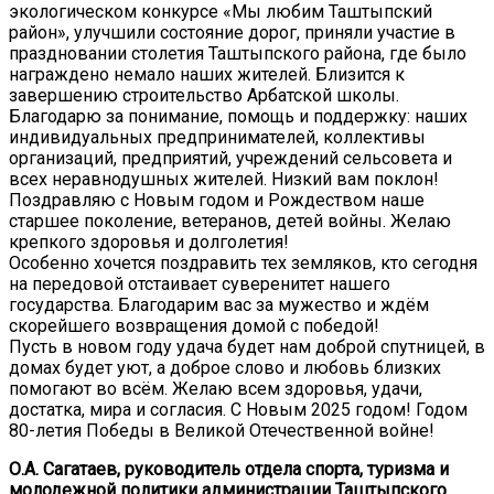
экологическом конкурсе «Мы любим Таштыпский
район», улучшили состояние дорог, приняли участие в
праздновании столетия Таштыпского района, где было
награждено немало наших жителей. Близится к
завершению строительство Арбатской школы.
Благодарю за понимание, помощь и поддержку: наших
индивидуальных предпринимателей, коллективы
организаций, предприятий, учреждений сельсовета и
всех неравнодушных жителей. Низкий вам поклон!
Поздравляю с Новым годом и Рождеством наше
старшее поколение, ветеранов, детей войны. Желаю
крепкого здоровья и долголетия!
Особенно хочется поздравить тех земляков, кто сегодня
на передовой отстаивает суверенитет нашего
государства. Благодарим вас за мужество и ждём
скорейшего возвращения домой с победой!
Пусть в новом году удача будет нам доброй спутницей, в
домах будет уют, а доброе слово и любовь близких
помогают во всём. Желаю всем здоровья, удачи,
достатка, мира и согласия. С Новым 2025 годом! Годом
80-летия Победы в Великой Отечественной войне!
О.А. Сагатаев, руководитель отдела спорта, туризма и
молодежной политики администрации Таштыпского