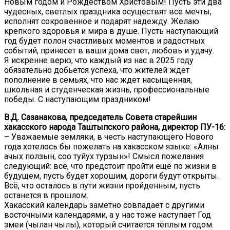
Новым годом и Рождеством Христовым! Пусть эти два
чудесных, светлых праздника осуществят все мечты,
исполнят сокровенное и подарят надежду. Желаю
крепкого здоровья и мира в душе. Пусть наступающий
год будет полон счастливых моментов и радостных
событий, принесет в ваши дома свет, любовь и удачу.
Я искренне верю, что каждый из нас в 2025 году
обязательно добьется успеха, что жителей ждет
пополнение в семьях, что нас ждет насыщенная,
школьная и студенческая жизнь, профессиональные
победы. С наступающим праздником!
В.Д. Сазанакова, председатель Совета старейшин
хакасского народа Таштыпского района, директор ПУ-16:
– Уважаемые земляки, в честь наступающего Нового
года хотелось бы пожелать на хакасском языке: «Алның
ачых ползын, сооң туйух турзын»! Смысл пожелания
следующий: всё, что предстоит пройти ещё по жизни в
будущем, пусть будет хорошим, дороги будут открыты.
Всё, что осталось в пути жизни пройденным, пусть
останется в прошлом.
Хакасский календарь заметно совпадает с другими
восточными календарями, а у нас тоже наступает Год
змеи (чылан чылы), который считается тёплым годом.