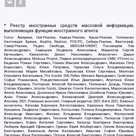
* Реестр иностранных средств массовой информации,
выполняющих функции иностранного агента:
Голос Америки, Idel.Реалии, Кавказ.Реалии, Крым.Реалии, Телеканал
Настоящее Время, Azatliq Radiosi, PCE/PC, Сибирь.Реалии, Фактограф,
Север.Реалии, Радио Свобода, MEDIUM-ORIENT, Пономарев Лев
Александрович, Савицкая Людмила Алексеевна, Маркелов Сергей
Евгеньевич, Камалягин Денис Николаевич, Апахончич Дарья
Александровна, Medusa Project, Первое антикоррупционное СМИ, VTimes.io,
Баданин Роман Сергеевич, Гликин Максим Александрович, Маняхин Петр
Борисович, Ярош Юлия Петровна, Чуракова Ольга Владимировна,
Железнова Мария Михайловна, Лукьянова Юлия Сергеевна, Маетная
Елизавета Витальевна, The Insider SIA, Рубин Михаил Аркадьевич, Гройсман
Софья Романовна, Рождественский Илья Дмитриевич, Апухтина Юлия
Владимировна, Постернак Алексей Евгеньевич, Телеканал Дождь, Петров
Степан Юрьевич, Istories fonds, Шмагун Олеся Валентиновна, Мароховская
Алеся Алексеевна, Долинина Ирина Николаевна, Шлейнов Роман Юрьевич,
Анин Роман Александрович, Великовский Дмитрий Александрович,
Альтаир 2021, Ромашки монолит, Главный редактор 2021, Вега 2021, Важные
иноагенты, Каткова Вероника Вячеславовна, Карезина Инна Павловна,
Кузьмина Людмила Гавриловна, Костылева Полина Владимировна, Лютов
Александр Иванович, Жилкин Владимир Владимирович, Жилинский
Владимир Александрович, Тихонов Михаил Сергеевич, Пискунов Сергей
Евгеньевич, Ковин Виталий Сергеевич, Кильтау Екатерина Викторовна,
Любарев Аркадий Ефимович, Гурман Юрий Альбертович, Грезев Александр
Викторович, Важенков Артем Валерьевич, Иванова София Юрьевна,
Пигалкин Илья Валерьевич, Петров Алексей Викторович, Егоров Владимир