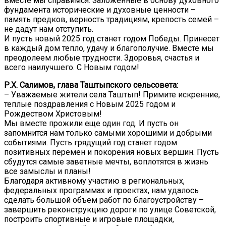
вместе мы справимся. Заложенные в основу духовного
фундамента исторические и духовные ценности –
память предков, верность традициям, крепость семей –
не дадут нам отступить.
И пусть новый 2025 год станет годом Победы. Принесет
в каждый дом тепло, удачу и благополучие. Вместе мы
преодолеем любые трудности. Здоровья, счастья и
всего наилучшего. C Новым годом!
Р.Х. Салимов, глава Таштыпского сельсовета:
– Уважаемые жители села Таштып! Примите искренние,
теплые поздравления с Новым 2025 годом и
Рождеством Христовым!
Мы вместе прожили еще один год. И пусть он
запомнится нам только самыми хорошими и добрыми
событиями. Пусть грядущий год станет годом
позитивных перемен и покорения новых вершин. Пусть
сбудутся самые заветные мечты, воплотятся в жизнь
все замыслы и планы!
Благодаря активному участию в региональных,
федеральных программах и проектах, нам удалось
сделать большой объем работ по благоустройству –
завершить реконструкцию дороги по улице Советской,
построить спортивные и игровые площадки,