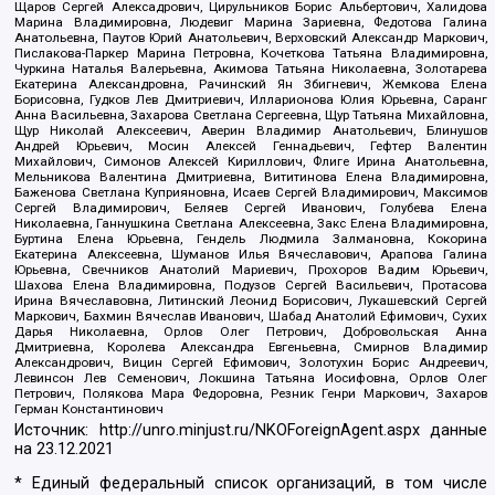
Щаров Сергей Алексадрович, Цирульников Борис Альбертович, Халидова
Марина Владимировна, Людевиг Марина Зариевна, Федотова Галина
Анатольевна, Паутов Юрий Анатольевич, Верховский Александр Маркович,
Пислакова-Паркер Марина Петровна, Кочеткова Татьяна Владимировна,
Чуркина Наталья Валерьевна, Акимова Татьяна Николаевна, Золотарева
Екатерина Александровна, Рачинский Ян Збигневич, Жемкова Елена
Борисовна, Гудков Лев Дмитриевич, Илларионова Юлия Юрьевна, Саранг
Анна Васильевна, Захарова Светлана Сергеевна, Щур Татьяна Михайловна,
Щур Николай Алексеевич, Аверин Владимир Анатольевич, Блинушов
Андрей Юрьевич, Мосин Алексей Геннадьевич, Гефтер Валентин
Михайлович, Симонов Алексей Кириллович, Флиге Ирина Анатольевна,
Мельникова Валентина Дмитриевна, Вититинова Елена Владимировна,
Баженова Светлана Куприяновна, Исаев Сергей Владимирович, Максимов
Сергей Владимирович, Беляев Сергей Иванович, Голубева Елена
Николаевна, Ганнушкина Светлана Алексеевна, Закс Елена Владимировна,
Буртина Елена Юрьевна, Гендель Людмила Залмановна, Кокорина
Екатерина Алексеевна, Шуманов Илья Вячеславович, Арапова Галина
Юрьевна, Свечников Анатолий Мариевич, Прохоров Вадим Юрьевич,
Шахова Елена Владимировна, Подузов Сергей Васильевич, Протасова
Ирина Вячеславовна, Литинский Леонид Борисович, Лукашевский Сергей
Маркович, Бахмин Вячеслав Иванович, Шабад Анатолий Ефимович, Сухих
Дарья Николаевна, Орлов Олег Петрович, Добровольская Анна
Дмитриевна, Королева Александра Евгеньевна, Смирнов Владимир
Александрович, Вицин Сергей Ефимович, Золотухин Борис Андреевич,
Левинсон Лев Семенович, Локшина Татьяна Иосифовна, Орлов Олег
Петрович, Полякова Мара Федоровна, Резник Генри Маркович, Захаров
Герман Константинович
Источник:
http://unro.minjust.ru/NKOForeignAgent.aspx
данные
на
23.12.2021
* Единый федеральный список организаций, в том числе