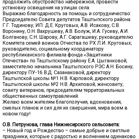
продолжить обустройство набережной, провести
установку освещения на улицах села.
Выражаю благодарность за помощь и сотрудничество:
Председателю Совета депутатов Таштыпского района
Г.Г. Тодинову; ИП: Д.Е. Круговых, А.В. Исакову, С.В.
Воронину, О.Н. Вахрушеву, А.В. Болуж, И.А. Гусеву, А.И.
Болганову, С.Н. Шарову, А.Г. Сарагашеву; руководителю
Комитета семей воинов Отчества по РХ Л.И. Круговых;
руководителю, социальному координатору
республиканского филиала фонда «Защитники
Отечества» по Таштыпскому району Е.А. Цыганковой;
заместителю начальника Таштыпского РЭС А.Н. Босину;
директору ПУ-16 В.Д. Сазанаковой; директору
Таштыпской школы №1 Н.В. Карповой; директору
Таштыпской школы №2 Н.В. Архиповой; женсовету;
совету ветеранов; председателям территориальных
общественных самоуправлений.
Желаю всем жителям благополучия, вдохновения,
смелых планов и сил для их свершения, мира всем в
новом году!
О.В. Петрунова, глава Нижнесирского сельсовета:
– Новый год и Рождество – самые добрые и светлые
праздники, которые с радостью и волнением одинаково