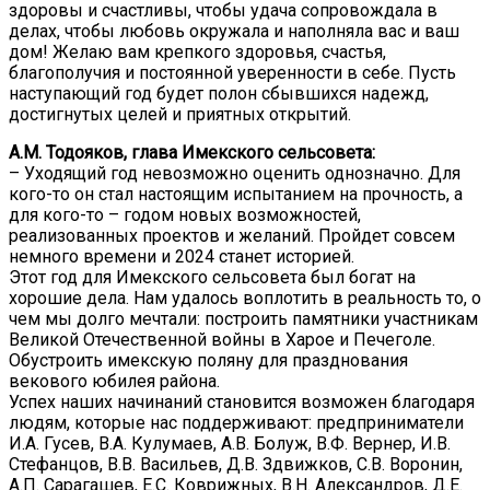
здоровы и счастливы, чтобы удача сопровождала в
делах, чтобы любовь окружала и наполняла вас и ваш
дом! Желаю вам крепкого здоровья, счастья,
благополучия и постоянной уверенности в себе. Пусть
наступающий год будет полон сбывшихся надежд,
достигнутых целей и приятных открытий.
А.М. Тодояков, глава Имекского сельсовета:
– Уходящий год невозможно оценить однозначно. Для
кого-то он стал настоящим испытанием на прочность, а
для кого-то – годом новых возможностей,
реализованных проектов и желаний. Пройдет совсем
немного времени и 2024 станет историей.
Этот год для Имекского сельсовета был богат на
хорошие дела. Нам удалось воплотить в реальность то, о
чем мы долго мечтали: построить памятники участникам
Великой Отечественной войны в Харое и Печеголе.
Обустроить имекскую поляну для празднования
векового юбилея района.
Успех наших начинаний становится возможен благодаря
людям, которые нас поддерживают: предприниматели
И.А. Гусев, В.А. Кулумаев, А.В. Болуж, В.Ф. Вернер, И.В.
Стефанцов, В.В. Васильев, Д.В. Здвижков, С.В. Воронин,
А.П. Сарагашев, Е.С. Коврижных, В.Н. Александров, Д.Е.