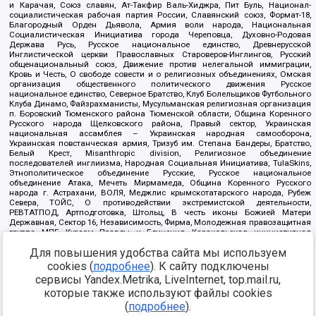
и Карачая, Союз славян, Ат-Такфир Валь-Хиджра, Пит Буль, Национал-
социалистическая рабочая партия России, Славянский союз, Формат-18,
Благородный Орден Дьявола, Армия воли народа, Национальная
Социалистическая Инициатива города Череповца, Духовно-Родовая
Держава Русь, Русское национальное единство, Древнерусской
Инглистической церкви Православных Староверов-Инглингов, Русский
общенациональный союз, Движение против нелегальной иммиграции,
Кровь и Честь, О свободе совести и о религиозных объединениях, Омская
организация общественного политического движения Русское
национальное единство, Северное Братство, Клуб Болельщиков Футбольного
Клуба Динамо, Файзрахманисты, Мусульманская религиозная организация
п. Боровский Тюменского района Тюменской области, Община Коренного
Русского народа Щелковского района, Правый сектор, Украинская
национальная ассамблея – Украинская народная самооборона,
Украинская повстанческая армия, Тризуб им. Степана Бандеры, Братство,
Белый Крест, Misanthropic division, Религиозное объединение
последователей инглиизма, Народная Социальная Инициатива, TulaSkins,
Этнополитическое объединение Русские, Русское национальное
объединение Атака, Мечеть Мирмамеда, Община Коренного Русского
народа г. Астрахани, ВОЛЯ, Меджлис крымскотатарского народа, Рубеж
Севера, ТОЙС, О противодействии экстремистской деятельности,
РЕВТАТПОД, Артподготовка, Штольц, В честь иконы Божией Матери
Державная, Сектор 16, Независимость, Фирма, Молодежная правозащитная
группа МПГ, Курсом Правды и Единения, Каракольская инициативная
группа, Автоград Крю, Союз Славянских Сил Руси, Алля-Аят,
Для повышения удобства сайта мы используем
Благотворительный пансионат Ак Умут, Русская республика Русь,
Арестантское уголовное единство, Башкорт, Нация и свобода, W.H.С., Фалунь
cookies (
подробнее
). К сайту подключены
Дафа, Иртыш Ultras, Русский Патриотический клуб-Новокузнецк/РПК,
сервисы Yandex.Metrika, LiveInternet, top.mail.ru,
Сибирский державный союз, Фонд борьбы с коррупцией, Фонд защиты прав
граждан, Штабы Навального, Совет граждан СССР Прикубанского округа г.
которые также используют файлы cookies
Краснодара
(
подробнее
).
Источник:
https://minjust.gov.ru/ru/documents/7822/
данные на