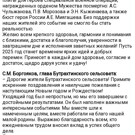
плиты для героев специальной военной операции,
награжденных орденом Мужества посмертно: А.С.
Чульжанова, П.В. Морозова и Э.Н. Кыжинаева, а также
бюст героя России А.Е. Миягашева. Без поддержки
наших жителей это событие не смогло бы стать
реальностью.
Желаю всем крепкого здоровья, гармонии и понимания
с близкими, достатка и благополучия, уверенности в
завтрашнем дне и исполнения заветных желаний! Пусть
2025 год станет временем ярких идей и добрых
перемен. Принесет в каждый дом здоровье, согласие и
достаток, щедро даруя успех и удачу!
С.М. Боргояков, глава Бутрахтинского сельсовета:
– Дорогие жители Бутрахтинского сельсовета! Примите
искренние поздравления и наилучшие пожелания с
наступающим Новым годом и Рождеством!
Уходящий год был непростым, но мы его завершаем с
достойными результатами. Он был наполнен важными
интересными событиями. Мы вместе шли к
намеченным целям, вместе работали на благо нашей
малой родины. Выражаю благодарность всем, кто
ежедневным трудом вносил вклад в успех общего
дела.