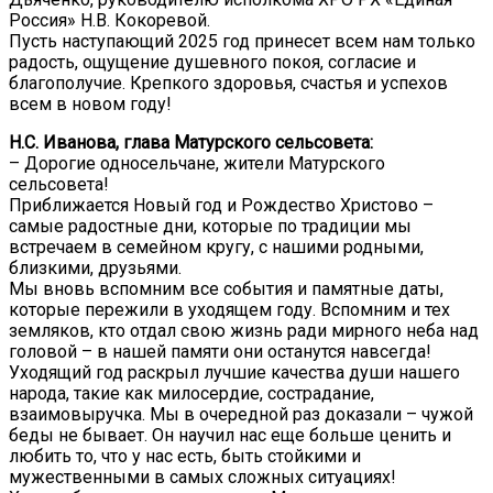
Россия» Н.В. Кокоревой.
Пусть наступающий 2025 год принесет всем нам только
радость, ощущение душевного покоя, согласие и
благополучие. Крепкого здоровья, счастья и успехов
всем в новом году!
Н.С. Иванова, глава Матурского сельсовета:
– Дорогие односельчане, жители Матурского
сельсовета!
Приближается Новый год и Рождество Христово –
самые радостные дни, которые по традиции мы
встречаем в семейном кругу, с нашими родными,
близкими, друзьями.
Мы вновь вспомним все события и памятные даты,
которые пережили в уходящем году. Вспомним и тех
земляков, кто отдал свою жизнь ради мирного неба над
головой – в нашей памяти они останутся навсегда!
Уходящий год раскрыл лучшие качества души нашего
народа, такие как милосердие, сострадание,
взаимовыручка. Мы в очередной раз доказали – чужой
беды не бывает. Он научил нас еще больше ценить и
любить то, что у нас есть, быть стойкими и
мужественными в самых сложных ситуациях!