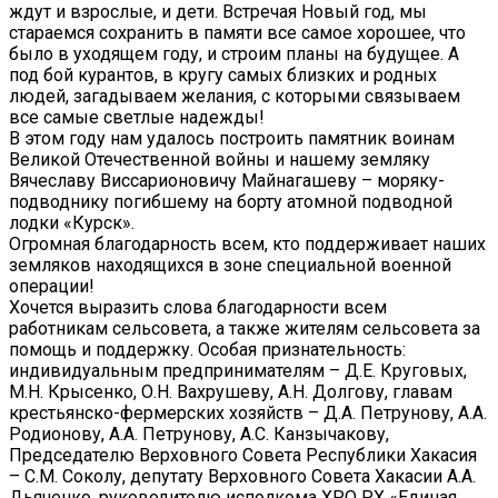
ждут и взрослые, и дети. Встречая Новый год, мы
стараемся сохранить в памяти все самое хорошее, что
было в уходящем году, и строим планы на будущее. А
под бой курантов, в кругу самых близких и родных
людей, загадываем желания, с которыми связываем
все самые светлые надежды!
В этом году нам удалось построить памятник воинам
Великой Отечественной войны и нашему земляку
Вячеславу Виссарионовичу Майнагашеву – моряку-
подводнику погибшему на борту атомной подводной
лодки «Курск».
Огромная благодарность всем, кто поддерживает наших
земляков находящихся в зоне специальной военной
операции!
Хочется выразить слова благодарности всем
работникам сельсовета, а также жителям сельсовета за
помощь и поддержку. Особая признательность:
индивидуальным предпринимателям – Д.Е. Круговых,
М.Н. Крысенко, О.Н. Вахрушеву, А.Н. Долгову, главам
крестьянско-фермерских хозяйств – Д.А. Петрунову, А.А.
Родионову, А.А. Петрунову, А.С. Канзычакову,
Председателю Верховного Совета Республики Хакасия
– С.М. Соколу, депутату Верховного Совета Хакасии А.А.
Дьяченко, руководителю исполкома ХРО РХ «Единая