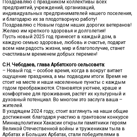
Поздравляю с праздником коллективы всех
предприятий, учреждений, организаций,
индивидуальных предпринимателей нашего поселения,
и благодарю их за плодотворную работу!
Поздравляю с Новым годом наших дорогих ветеранов!
Желаю им крепкого здоровья и долголетия!
Пусть новый 2025 год принесет в каждый дом, в
каждую семью здоровье, любовь и счастье, подарит
всем нам радость жизни, мир и благополучие, станет
счастливым временем добрых перемен!
С.Н. Чебодаев, глава Арбатского сельсовета:
– Новый год – особое время, когда в вокруг витает
ощущение праздника, а мы подводим итоги. Время не
стоит на месте и наши населенные пункты с каждым
годом преображаются. Становятся уютнее, краше и
комфортнее для проживания, растёт их культурный и
духовный потенциал. Во многом это заслуга ваша –
жителей.
В уходящем 2024 году, стоит взглянуть на наши общие
достижения: благодаря участию в грантовом конкурсе
Миннацполитики Хакасии открыли памятники героям
Великой Отечественной войны и труженикам тыла в
Арбатах и Больших Арбатах, стали победителями в