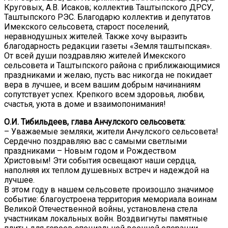
Круговых, А.В. Исаков; коллектив Таштыпского ДРСУ,
Таштыпского РЭС. Благодарю коллектив и депутатов
Имекского сельсовета, старост поселений,
неравнодушных жителей. Также хочу выразить
благодарность редакции газеты «Земля таштыпская».
От всей души поздравляю жителей Имекского
сельсовета и Таштыпского района с приближающимися
праздниками и желаю, пусть вас никогда не покидает
вера в лучшее, и всем вашим добрым начинаниям
сопутствует успех. Крепкого всем здоровья, любви,
счастья, уюта в доме и взаимопонимания!
О.И. Тибильдеев, глава Анчулского сельсовета:
– Уважаемые земляки, жители Анчулского сельсовета!
Сердечно поздравляю вас с самыми светлыми
праздниками – Новым годом и Рождеством
Христовым! Эти события освещают наши сердца,
наполняя их теплом душевных встреч и надеждой на
лучшее.
В этом году в нашем сельсовете произошло значимое
событие: благоустроена территория мемориала воинам
Великой Отечественной войны, установлена стела
участникам локальных войн. Воздвигнуты памятные