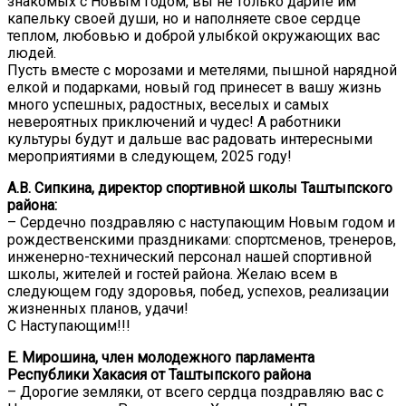
знакомых с Новым годом, вы не только дарите им
капельку своей души, но и наполняете свое сердце
теплом, любовью и доброй улыбкой окружающих вас
людей.
Пусть вместе с морозами и метелями, пышной нарядной
елкой и подарками, новый год принесет в вашу жизнь
много успешных, радостных, веселых и самых
невероятных приключений и чудес! А работники
культуры будут и дальше вас радовать интересными
мероприятиями в следующем, 2025 году!
А.В. Сипкина, директор спортивной школы Таштыпского
района:
– Сердечно поздравляю с наступающим Новым годом и
рождественскими праздниками: спортсменов, тренеров,
инженерно-технический персонал нашей спортивной
школы, жителей и гостей района. Желаю всем в
следующем году здоровья, побед, успехов, реализации
жизненных планов, удачи!
С Наступающим!!!
Е. Мирошина, член молодежного парламента
Республики Хакасия от Таштыпского района
– Дорогие земляки, от всего сердца поздравляю вас с