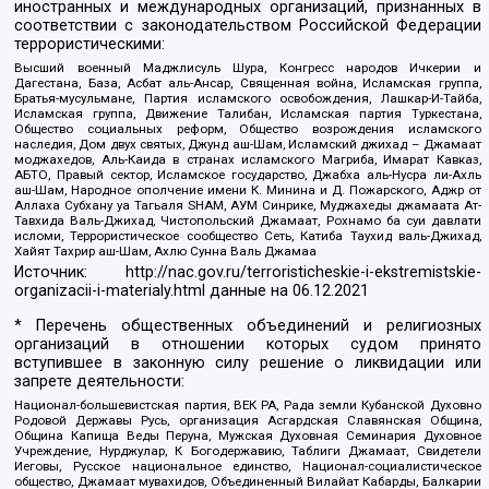
иностранных и международных организаций, признанных в
соответствии с законодательством Российской Федерации
террористическими:
Высший военный Маджлисуль Шура, Конгресс народов Ичкерии и
Дагестана, База, Асбат аль-Ансар, Священная война, Исламская группа,
Братья-мусульмане, Партия исламского освобождения, Лашкар-И-Тайба,
Исламская группа, Движение Талибан, Исламская партия Туркестана,
Общество социальных реформ, Общество возрождения исламского
наследия, Дом двух святых, Джунд аш-Шам, Исламский джихад – Джамаат
моджахедов, Аль-Каида в странах исламского Магриба, Имарат Кавказ,
АБТО, Правый сектор, Исламское государство, Джабха аль-Нусра ли-Ахль
аш-Шам, Народное ополчение имени К. Минина и Д. Пожарского, Аджр от
Аллаха Субхану уа Тагьаля SHAM, АУМ Синрике, Муджахеды джамаата Ат-
Тавхида Валь-Джихад, Чистопольский Джамаат, Рохнамо ба суи давлати
исломи, Террористическое сообщество Сеть, Катиба Таухид валь-Джихад,
Хайят Тахрир аш-Шам, Ахлю Сунна Валь Джамаа
Источник:
http://nac.gov.ru/terroristicheskie-i-ekstremistskie-
organizacii-i-materialy.html
данные на
06.12.2021
* Перечень общественных объединений и религиозных
организаций в отношении которых судом принято
вступившее в законную силу решение о ликвидации или
запрете деятельности:
Национал-большевистская партия, ВЕК РА, Рада земли Кубанской Духовно
Родовой Державы Русь, организация Асгардская Славянская Община,
Община Капища Веды Перуна, Мужская Духовная Семинария Духовное
Учреждение, Нурджулар, К Богодержавию, Таблиги Джамаат, Свидетели
Иеговы, Русское национальное единство, Национал-социалистическое
общество, Джамаат мувахидов, Объединенный Вилайат Кабарды, Балкарии