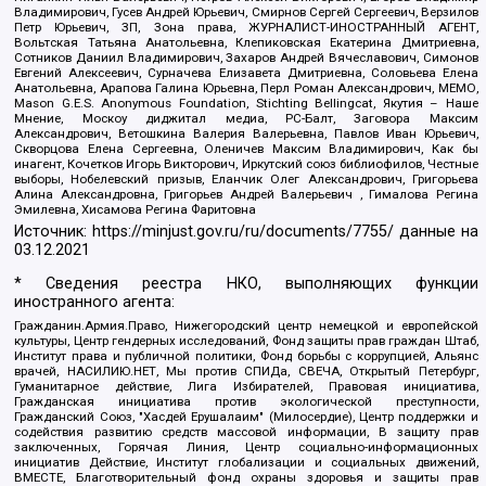
Владимирович, Гусев Андрей Юрьевич, Смирнов Сергей Сергеевич, Верзилов
Петр Юрьевич, ЗП, Зона права, ЖУРНАЛИСТ-ИНОСТРАННЫЙ АГЕНТ,
Вольтская Татьяна Анатольевна, Клепиковская Екатерина Дмитриевна,
Сотников Даниил Владимирович, Захаров Андрей Вячеславович, Симонов
Евгений Алексеевич, Сурначева Елизавета Дмитриевна, Соловьева Елена
Анатольевна, Арапова Галина Юрьевна, Перл Роман Александрович, МЕМО,
Mason G.E.S. Anonymous Foundation, Stichting Bellingcat, Якутия – Наше
Мнение, Москоу диджитал медиа, РС-Балт, Заговора Максим
Александрович, Ветошкина Валерия Валерьевна, Павлов Иван Юрьевич,
Скворцова Елена Сергеевна, Оленичев Максим Владимирович, Как бы
инагент, Кочетков Игорь Викторович, Иркутский союз библиофилов, Честные
выборы, Нобелевский призыв, Еланчик Олег Александрович, Григорьева
Алина Александровна, Григорьев Андрей Валерьевич , Гималова Регина
Эмилевна, Хисамова Регина Фаритовна
Источник:
https://minjust.gov.ru/ru/documents/7755/
данные на
03.12.2021
* Сведения реестра НКО, выполняющих функции
иностранного агента:
Гражданин.Армия.Право, Нижегородский центр немецкой и европейской
культуры, Центр гендерных исследований, Фонд защиты прав граждан Штаб,
Институт права и публичной политики, Фонд борьбы с коррупцией, Альянс
врачей, НАСИЛИЮ.НЕТ, Мы против СПИДа, СВЕЧА, Открытый Петербург,
Гуманитарное действие, Лига Избирателей, Правовая инициатива,
Гражданская инициатива против экологической преступности,
Гражданский Союз, "Хасдей Ерушалаим" (Милосердие), Центр поддержки и
содействия развитию средств массовой информации, В защиту прав
заключенных, Горячая Линия, Центр социально-информационных
инициатив Действие, Институт глобализации и социальных движений,
ВМЕСТЕ, Благотворительный фонд охраны здоровья и защиты прав