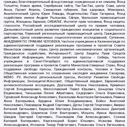
граждан, Благотворительный фонд помощи осужденным и их семьям, Фонд
Тольятти, Новое время, Серебряная тайга, Так-Так-Так, центр Сова, центр
Анна, Проект Апрель, Самарская губерния, Эра здоровья, Мемориал,
Аналитический Центр Юрия Левады, Издательство Парк Гагарина, Фонд
содействия имени Андрея Рылькова, Сфера, Уральская правозащитная
группа, Женщины Евразии, СИБАЛЬТ, Институт прав человека, Фонд защиты
гласности, Российский исследовательский центр по правам человека,
Дальневосточный центр развития гражданских инициатив и социального
партнерства, Пермский региональный правозащитный центр, Гражданское
действие, Центр независимых социологических исследований, Сутяжник,
АКАДЕМИЯ ПО ПРАВАМ ЧЕЛОВЕКА, Частное учреждение в Калининграде по
административной поддержке реализации программ и проектов Совета
Министров северных стран, Центр развития некоммерческих организаций,
Гражданское содействие, Интернешнл-Р, Центр Защиты Прав Средств
Массовой Информации, Институт развития прессы - Сибирь, Частное
учреждение в Санкт-Петербурге по административной поддержке
реализации программ и проектов Совета Министров Северных Стран, Фонд
поддержки свободы прессы, Гражданский контроль, Человек и Закон,
Общественная комиссия по сохранению наследия академика Сахарова,
МЕМО. РУ, Институт региональной прессы, Институт Развития Свободы
Информации, Экозащита!-Женсовет, Общественный вердикт, Евразийская
антимонопольная ассоциация, Дзугкоева Регина Николаевна, Кривенко
Сергей Владимирович, Милославский Павел Юрьевич, Шнырова Ольга
Вадимовна, Чанышева Лилия Айратовна, Сидорович Ольга Борисовна,
Туровский Александр Алексеевич, Васильева Анастасия Евгеньевна, Ривина
Анна Валерьевна, Бурдина Юлия Владимировна, Бойко Анатолий
Николаевич, Пивоваров Андрей Сергеевич, Дугин Сергей Георгиевич, Аверин
Виталий Евгеньевич, Барахоев Магомед Бекханович, Шевченко Дмитрий
Александрович, Шарипков Олег Викторович, Мошель Ирина Ароновна,
Шведов Григорий Сергеевич, Пономарев Лев Александрович, Созаев
Валерий Валерьевич, Каргалицкий Борис Юльевич, Исакова Ирина
Александровна, Исламов Тимур Рифгатович, Романова Ольга Евгеньевна,