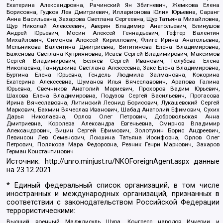
Екатерина Александровна, Рачинский Ян Збигневич, Жемкова Елена
Борисовна, Гудков Лев Дмитриевич, Илларионова Юлия Юрьевна, Саранг
Анна Васильевна, Захарова Светлана Сергеевна, Щур Татьяна Михайловна,
Щур Николай Алексеевич, Аверин Владимир Анатольевич, Блинушов
Андрей Юрьевич, Мосин Алексей Геннадьевич, Гефтер Валентин
Михайлович, Симонов Алексей Кириллович, Флиге Ирина Анатольевна,
Мельникова Валентина Дмитриевна, Вититинова Елена Владимировна,
Баженова Светлана Куприяновна, Исаев Сергей Владимирович, Максимов
Сергей Владимирович, Беляев Сергей Иванович, Голубева Елена
Николаевна, Ганнушкина Светлана Алексеевна, Закс Елена Владимировна,
Буртина Елена Юрьевна, Гендель Людмила Залмановна, Кокорина
Екатерина Алексеевна, Шуманов Илья Вячеславович, Арапова Галина
Юрьевна, Свечников Анатолий Мариевич, Прохоров Вадим Юрьевич,
Шахова Елена Владимировна, Подузов Сергей Васильевич, Протасова
Ирина Вячеславовна, Литинский Леонид Борисович, Лукашевский Сергей
Маркович, Бахмин Вячеслав Иванович, Шабад Анатолий Ефимович, Сухих
Дарья Николаевна, Орлов Олег Петрович, Добровольская Анна
Дмитриевна, Королева Александра Евгеньевна, Смирнов Владимир
Александрович, Вицин Сергей Ефимович, Золотухин Борис Андреевич,
Левинсон Лев Семенович, Локшина Татьяна Иосифовна, Орлов Олег
Петрович, Полякова Мара Федоровна, Резник Генри Маркович, Захаров
Герман Константинович
Источник:
http://unro.minjust.ru/NKOForeignAgent.aspx
данные
на
23.12.2021
* Единый федеральный список организаций, в том числе
иностранных и международных организаций, признанных в
соответствии с законодательством Российской Федерации
террористическими:
Высший военный Маджлисуль Шура, Конгресс народов Ичкерии и