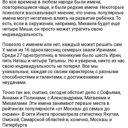
Во все времена в любом народе были имена,
повторяющиеся чаще, и были редкие имена. Некоторые
психологи высказывают мнение, что очень популярные
имена могут негативно влиять на развитие ребёнка. То
есть, если в окружении, например, Михаила будет ещё
четыре Миши, он просто может утратить свою
индивидуальность.
Повезло с именем или нет, каждый может решить сам.
У меня из 16 одноклассниц семерых звали Иринами.
Среди 27 одногруппниц в техникуме было шесть Ирин,
пять Наташ и четыре Татьяны. Но я уверена, никто из нас
свою индивидуальность не потерял. Все мы
уникальные, каждая со своим характером, с разными
способностями и талантами, с достижениями и
неудачами.
Точно так же, считаю, сегодня обстоит дело с Софьями,
Аннами и Полинами, с Александрами, Матвеями и
Михаилами. Эти имена занимают первые места в
рейтингах популярности «от Москвы до самых до
окраин». В сети Инета просмотрела статистику Якутии,
Омской, Самарской областей и, конечно, Москвы и
Петербурга.