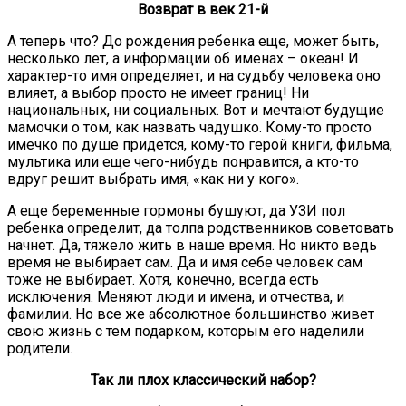
Возврат в век 21-й
А теперь что? До рождения ребенка еще, может быть,
несколько лет, а информации об именах – океан! И
характер-то имя определяет, и на судьбу человека оно
влияет, а выбор просто не имеет границ! Ни
национальных, ни социальных. Вот и мечтают будущие
мамочки о том, как назвать чадушко. Кому-то просто
имечко по душе придется, кому-то герой книги, фильма,
мультика или еще чего-нибудь понравится, а кто-то
вдруг решит выбрать имя, «как ни у кого».
А еще беременные гормоны бушуют, да УЗИ пол
ребенка определит, да толпа родственников советовать
начнет. Да, тяжело жить в наше время. Но никто ведь
время не выбирает сам. Да и имя себе человек сам
тоже не выбирает. Хотя, конечно, всегда есть
исключения. Меняют люди и имена, и отчества, и
фамилии. Но все же абсолютное большинство живет
свою жизнь с тем подарком, которым его наделили
родители.
Так ли плох классический набор?