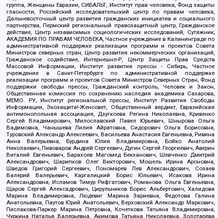
группа, Женщины Евразии, СИБАЛЬТ, Институт прав человека, Фонд защиты
гласности, Российский исследовательский центр по правам человека,
Дальневосточный центр развития гражданских инициатив и социального
партнерства, Пермский региональный правозащитный центр, Гражданское
действие, Центр независимых социологических исследований, Сутяжник,
АКАДЕМИЯ ПО ПРАВАМ ЧЕЛОВЕКА, Частное учреждение в Калининграде по
административной поддержке реализации программ и проектов Совета
Министров северных стран, Центр развития некоммерческих организаций,
Гражданское содействие, Интернешнл-Р, Центр Защиты Прав Средств
Массовой Информации, Институт развития прессы - Сибирь, Частное
учреждение в Санкт-Петербурге по административной поддержке
реализации программ и проектов Совета Министров Северных Стран, Фонд
поддержки свободы прессы, Гражданский контроль, Человек и Закон,
Общественная комиссия по сохранению наследия академика Сахарова,
МЕМО. РУ, Институт региональной прессы, Институт Развития Свободы
Информации, Экозащита!-Женсовет, Общественный вердикт, Евразийская
антимонопольная ассоциация, Дзугкоева Регина Николаевна, Кривенко
Сергей Владимирович, Милославский Павел Юрьевич, Шнырова Ольга
Вадимовна, Чанышева Лилия Айратовна, Сидорович Ольга Борисовна,
Туровский Александр Алексеевич, Васильева Анастасия Евгеньевна, Ривина
Анна Валерьевна, Бурдина Юлия Владимировна, Бойко Анатолий
Николаевич, Пивоваров Андрей Сергеевич, Дугин Сергей Георгиевич, Аверин
Виталий Евгеньевич, Барахоев Магомед Бекханович, Шевченко Дмитрий
Александрович, Шарипков Олег Викторович, Мошель Ирина Ароновна,
Шведов Григорий Сергеевич, Пономарев Лев Александрович, Созаев
Валерий Валерьевич, Каргалицкий Борис Юльевич, Исакова Ирина
Александровна, Исламов Тимур Рифгатович, Романова Ольга Евгеньевна,
Щаров Сергей Алексадрович, Цирульников Борис Альбертович, Халидова
Марина Владимировна, Людевиг Марина Зариевна, Федотова Галина
Анатольевна, Паутов Юрий Анатольевич, Верховский Александр Маркович,
Пислакова-Паркер Марина Петровна, Кочеткова Татьяна Владимировна,
Чуркина Наталья Валерьевна, Акимова Татьяна Николаевна, Золотарева