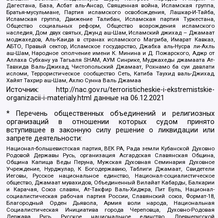
Дагестана, База, Асбат аль-Ансар, Священная война, Исламская группа,
Братья-мусульмане, Партия исламского освобождения, Лашкар-И-Тайба,
Исламская группа, Движение Талибан, Исламская партия Туркестана,
Общество социальных реформ, Общество возрождения исламского
наследия, Дом двух святых, Джунд аш-Шам, Исламский джихад – Джамаат
моджахедов, Аль-Каида в странах исламского Магриба, Имарат Кавказ,
АБТО, Правый сектор, Исламское государство, Джабха аль-Нусра ли-Ахль
аш-Шам, Народное ополчение имени К. Минина и Д. Пожарского, Аджр от
Аллаха Субхану уа Тагьаля SHAM, АУМ Синрике, Муджахеды джамаата Ат-
Тавхида Валь-Джихад, Чистопольский Джамаат, Рохнамо ба суи давлати
исломи, Террористическое сообщество Сеть, Катиба Таухид валь-Джихад,
Хайят Тахрир аш-Шам, Ахлю Сунна Валь Джамаа
Источник:
http://nac.gov.ru/terroristicheskie-i-ekstremistskie-
organizacii-i-materialy.html
данные на
06.12.2021
* Перечень общественных объединений и религиозных
организаций в отношении которых судом принято
вступившее в законную силу решение о ликвидации или
запрете деятельности:
Национал-большевистская партия, ВЕК РА, Рада земли Кубанской Духовно
Родовой Державы Русь, организация Асгардская Славянская Община,
Община Капища Веды Перуна, Мужская Духовная Семинария Духовное
Учреждение, Нурджулар, К Богодержавию, Таблиги Джамаат, Свидетели
Иеговы, Русское национальное единство, Национал-социалистическое
общество, Джамаат мувахидов, Объединенный Вилайат Кабарды, Балкарии
и Карачая, Союз славян, Ат-Такфир Валь-Хиджра, Пит Буль, Национал-
социалистическая рабочая партия России, Славянский союз, Формат-18,
Благородный Орден Дьявола, Армия воли народа, Национальная
Социалистическая Инициатива города Череповца, Духовно-Родовая
Держава Русь, Русское национальное единство, Древнерусской