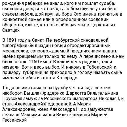
рождения ребенка не знали, кого им пошлет судьба,
сына или дочь; во-вторых, в любом случае у них был
совсем небольшой круг выбора. Это имена, принятые в
конкретной семье или в определенном сословии
общества, или те, которые обозначены в Церковных
Святцах.
В 1891 году в Санкт-Пе-тербургской синодальной
типографии был издан новый отредактированный
месяцеслов, сопровождаемый предписанием давать
имена крещаемым только по нему. А перечислено в нем
было около 1150 имён. В какой день родился, так и
назвали. Вот и весь выбор. И никому в Тобольской, к
примеру, губернии не приходило в голову назвать сына
именем ковбоя из штата Колорадо.
Тогда не имя влияло на судьбу человека, а совсем
наоборот. Вышла Фридерика Шарлотта Вильгельмина
Прусская замуж за Российского императора Николая I, и
стала Александрой Федоровной. А Мария
Александровна, жена Александра II, до замужества
звалась Максимилианой Вильгельминой Марией
Гессенской.