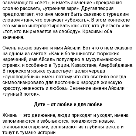
означающего «свет», и иметь значение «прекрасная,
словно рассвет», «утренняя заря». Другая теория
предполагает, что имя может быть связано с турецким
словом «тан», что означает «убежать». В этом контексте
его можно интерпретировать как «тот, кто убегает» или
«тот, кто вырывается на свободу». Красивы оба
значения.
Очень нежно звучит и имя Айсили. Вот что о нем сказано
на одном из сайтов: «Как и большинство тюркских
наречений, имя Айсель популярно в мусульманских
странах, и особенно в Турции, Казахстане, Азербайджане.
В тюркском языке существует целая череда
«луноподобных» имен, потому что это светило всегда
символизировало для восточных народов женскую
красоту, нежность и любовь. Значение имени Айсили –
«лунный поток».
Дети – от любви и для любви
Жизнь – это движение, люди приходят и уходят, имена
запоминаются и забываются, появляются новые,
становятся старыми, всплывают из глубины веков и
тонут в тумане истории.