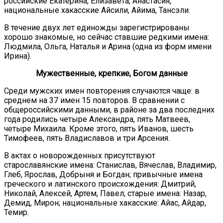
российские Екатерина, Елизавета, Анастасия,
национальные хакасские Айсили, Айима, Тансэли.
В течение двух лет единожды зарегистрированы
хорошо знакомые, но сейчас ставшие редкими имена:
Людмила, Ольга, Наталья и Арина (одна из форм имени
Ирина).
Мужественные, крепкие, Богом данные
Среди мужских имен повторения случаются чаще: в
среднем на 37 имен 15 повторов. В сравнении с
общероссийскими данными, в районе за два последних
года родились четыре Александра, пять Матвеев,
четыре Михаила. Кроме этого, пять Иванов, шесть
Тимофеев, пять Владиславов и три Арсения.
В актах о новорожденных присутствуют
старославянские имена: Станислав, Вячеслав, Владимир,
Глеб, Ярослав, Добрыня и Богдан; привычные имена
греческого и латинского происхождения: Дмитрий,
Николай, Алексей, Артем, Павел; старые имена: Назар,
Демид, Мирон; национальные хакасские: Айас, Айдар,
Темир.