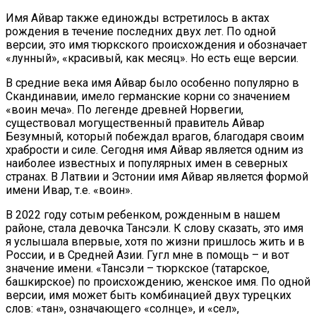
Имя Айвар также единожды встретилось в актах
рождения в течение последних двух лет. По одной
версии, это имя тюркского происхождения и обозначает
«лунный», «красивый, как месяц». Но есть еще версии.
В средние века имя Айвар было особенно популярно в
Скандинавии, имело германские корни со значением
«воин меча». По легенде древней Норвегии,
существовал могущественный правитель Айвар
Безумный, который побеждал врагов, благодаря своим
храбрости и силе. Сегодня имя Айвар является одним из
наиболее известных и популярных имен в северных
странах. В Латвии и Эстонии имя Айвар является формой
имени Ивар, т.е. «воин».
В 2022 году сотым ребенком, рожденным в нашем
районе, стала девочка Тансэли. К слову сказать, это имя
я услышала впервые, хотя по жизни пришлось жить и в
России, и в Средней Азии. Гугл мне в помощь – и вот
значение имени. «Тансэли – тюркское (татарское,
башкирское) по происхождению, женское имя. По одной
версии, имя может быть комбинацией двух турецких
слов: «тан», означающего «солнце», и «сел»,