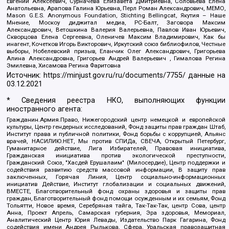
Евгений Алексеевич, Сурначева Елизавета Дмитриевна, Соловьева Елена
Анатольевна, Арапова Галина Юрьевна, Перл Роман Александрович, МЕМО,
Mason G.E.S. Anonymous Foundation, Stichting Bellingcat, Якутия – Наше
Мнение, Москоу диджитал медиа, РС-Балт, Заговора Максим
Александрович, Ветошкина Валерия Валерьевна, Павлов Иван Юрьевич,
Скворцова Елена Сергеевна, Оленичев Максим Владимирович, Как бы
инагент, Кочетков Игорь Викторович, Иркутский союз библиофилов, Честные
выборы, Нобелевский призыв, Еланчик Олег Александрович, Григорьева
Алина Александровна, Григорьев Андрей Валерьевич , Гималова Регина
Эмилевна, Хисамова Регина Фаритовна
Источник:
https://minjust.gov.ru/ru/documents/7755/
данные на
03.12.2021
* Сведения реестра НКО, выполняющих функции
иностранного агента:
Гражданин.Армия.Право, Нижегородский центр немецкой и европейской
культуры, Центр гендерных исследований, Фонд защиты прав граждан Штаб,
Институт права и публичной политики, Фонд борьбы с коррупцией, Альянс
врачей, НАСИЛИЮ.НЕТ, Мы против СПИДа, СВЕЧА, Открытый Петербург,
Гуманитарное действие, Лига Избирателей, Правовая инициатива,
Гражданская инициатива против экологической преступности,
Гражданский Союз, "Хасдей Ерушалаим" (Милосердие), Центр поддержки и
содействия развитию средств массовой информации, В защиту прав
заключенных, Горячая Линия, Центр социально-информационных
инициатив Действие, Институт глобализации и социальных движений,
ВМЕСТЕ, Благотворительный фонд охраны здоровья и защиты прав
граждан, Благотворительный фонд помощи осужденным и их семьям, Фонд
Тольятти, Новое время, Серебряная тайга, Так-Так-Так, центр Сова, центр
Анна, Проект Апрель, Самарская губерния, Эра здоровья, Мемориал,
Аналитический Центр Юрия Левады, Издательство Парк Гагарина, Фонд
содействия имени Андрея Рылькова, Сфера, Уральская правозащитная