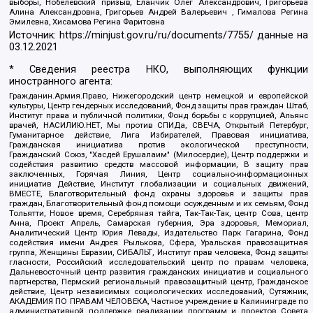
выборы, Нобелевский призыв, Еланчик Олег Александрович, Григорьева
Алина Александровна, Григорьев Андрей Валерьевич , Гималова Регина
Эмилевна, Хисамова Регина Фаритовна
Источник:
https://minjust.gov.ru/ru/documents/7755/
данные на
03.12.2021
* Сведения реестра НКО, выполняющих функции
иностранного агента:
Гражданин.Армия.Право, Нижегородский центр немецкой и европейской
культуры, Центр гендерных исследований, Фонд защиты прав граждан Штаб,
Институт права и публичной политики, Фонд борьбы с коррупцией, Альянс
врачей, НАСИЛИЮ.НЕТ, Мы против СПИДа, СВЕЧА, Открытый Петербург,
Гуманитарное действие, Лига Избирателей, Правовая инициатива,
Гражданская инициатива против экологической преступности,
Гражданский Союз, "Хасдей Ерушалаим" (Милосердие), Центр поддержки и
содействия развитию средств массовой информации, В защиту прав
заключенных, Горячая Линия, Центр социально-информационных
инициатив Действие, Институт глобализации и социальных движений,
ВМЕСТЕ, Благотворительный фонд охраны здоровья и защиты прав
граждан, Благотворительный фонд помощи осужденным и их семьям, Фонд
Тольятти, Новое время, Серебряная тайга, Так-Так-Так, центр Сова, центр
Анна, Проект Апрель, Самарская губерния, Эра здоровья, Мемориал,
Аналитический Центр Юрия Левады, Издательство Парк Гагарина, Фонд
содействия имени Андрея Рылькова, Сфера, Уральская правозащитная
группа, Женщины Евразии, СИБАЛЬТ, Институт прав человека, Фонд защиты
гласности, Российский исследовательский центр по правам человека,
Дальневосточный центр развития гражданских инициатив и социального
партнерства, Пермский региональный правозащитный центр, Гражданское
действие, Центр независимых социологических исследований, Сутяжник,
АКАДЕМИЯ ПО ПРАВАМ ЧЕЛОВЕКА, Частное учреждение в Калининграде по
административной поддержке реализации программ и проектов Совета