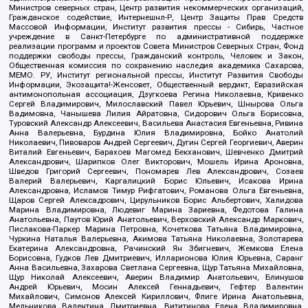
Министров северных стран, Центр развития некоммерческих организаций,
Гражданское содействие, Интернешнл-Р, Центр Защиты Прав Средств
Массовой Информации, Институт развития прессы - Сибирь, Частное
учреждение в Санкт-Петербурге по административной поддержке
реализации программ и проектов Совета Министров Северных Стран, Фонд
поддержки свободы прессы, Гражданский контроль, Человек и Закон,
Общественная комиссия по сохранению наследия академика Сахарова,
МЕМО. РУ, Институт региональной прессы, Институт Развития Свободы
Информации, Экозащита!-Женсовет, Общественный вердикт, Евразийская
антимонопольная ассоциация, Дзугкоева Регина Николаевна, Кривенко
Сергей Владимирович, Милославский Павел Юрьевич, Шнырова Ольга
Вадимовна, Чанышева Лилия Айратовна, Сидорович Ольга Борисовна,
Туровский Александр Алексеевич, Васильева Анастасия Евгеньевна, Ривина
Анна Валерьевна, Бурдина Юлия Владимировна, Бойко Анатолий
Николаевич, Пивоваров Андрей Сергеевич, Дугин Сергей Георгиевич, Аверин
Виталий Евгеньевич, Барахоев Магомед Бекханович, Шевченко Дмитрий
Александрович, Шарипков Олег Викторович, Мошель Ирина Ароновна,
Шведов Григорий Сергеевич, Пономарев Лев Александрович, Созаев
Валерий Валерьевич, Каргалицкий Борис Юльевич, Исакова Ирина
Александровна, Исламов Тимур Рифгатович, Романова Ольга Евгеньевна,
Щаров Сергей Алексадрович, Цирульников Борис Альбертович, Халидова
Марина Владимировна, Людевиг Марина Зариевна, Федотова Галина
Анатольевна, Паутов Юрий Анатольевич, Верховский Александр Маркович,
Пислакова-Паркер Марина Петровна, Кочеткова Татьяна Владимировна,
Чуркина Наталья Валерьевна, Акимова Татьяна Николаевна, Золотарева
Екатерина Александровна, Рачинский Ян Збигневич, Жемкова Елена
Борисовна, Гудков Лев Дмитриевич, Илларионова Юлия Юрьевна, Саранг
Анна Васильевна, Захарова Светлана Сергеевна, Щур Татьяна Михайловна,
Щур Николай Алексеевич, Аверин Владимир Анатольевич, Блинушов
Андрей Юрьевич, Мосин Алексей Геннадьевич, Гефтер Валентин
Михайлович, Симонов Алексей Кириллович, Флиге Ирина Анатольевна,
Мельникова Валентина Дмитриевна, Вититинова Елена Владимировна,