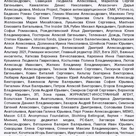
Александрович, Савицкая Людмила Алексеевна, Маркелов Сергей
Евгеньевич, Камалягин Денис Николаевич, Апахончич Дарья
Александровна, Medusa Project, Первое антикоррупционное СМИ, VTimes.io,
Баданин Роман Сергеевич, Гликин Максим Александрович, Маняхин Петр
Борисович, Ярош Юлия Петровна, Чуракова Ольга Владимировна,
Железнова Мария Михайловна, Лукьянова Юлия Сергеевна, Маетная
Елизавета Витальевна, The Insider SIA, Рубин Михаил Аркадьевич, Гройсман
Софья Романовна, Рождественский Илья Дмитриевич, Апухтина Юлия
Владимировна, Постернак Алексей Евгеньевич, Телеканал Дождь, Петров
Степан Юрьевич, Istories fonds, Шмагун Олеся Валентиновна, Мароховская
Алеся Алексеевна, Долинина Ирина Николаевна, Шлейнов Роман Юрьевич,
Анин Роман Александрович, Великовский Дмитрий Александрович,
Альтаир 2021, Ромашки монолит, Главный редактор 2021, Вега 2021, Важные
иноагенты, Каткова Вероника Вячеславовна, Карезина Инна Павловна,
Кузьмина Людмила Гавриловна, Костылева Полина Владимировна, Лютов
Александр Иванович, Жилкин Владимир Владимирович, Жилинский
Владимир Александрович, Тихонов Михаил Сергеевич, Пискунов Сергей
Евгеньевич, Ковин Виталий Сергеевич, Кильтау Екатерина Викторовна,
Любарев Аркадий Ефимович, Гурман Юрий Альбертович, Грезев Александр
Викторович, Важенков Артем Валерьевич, Иванова София Юрьевна,
Пигалкин Илья Валерьевич, Петров Алексей Викторович, Егоров Владимир
Владимирович, Гусев Андрей Юрьевич, Смирнов Сергей Сергеевич, Верзилов
Петр Юрьевич, ЗП, Зона права, ЖУРНАЛИСТ-ИНОСТРАННЫЙ АГЕНТ,
Вольтская Татьяна Анатольевна, Клепиковская Екатерина Дмитриевна,
Сотников Даниил Владимирович, Захаров Андрей Вячеславович, Симонов
Евгений Алексеевич, Сурначева Елизавета Дмитриевна, Соловьева Елена
Анатольевна, Арапова Галина Юрьевна, Перл Роман Александрович, МЕМО,
Mason G.E.S. Anonymous Foundation, Stichting Bellingcat, Якутия – Наше
Мнение, Москоу диджитал медиа, РС-Балт, Заговора Максим
Александрович, Ветошкина Валерия Валерьевна, Павлов Иван Юрьевич,
Скворцова Елена Сергеевна, Оленичев Максим Владимирович, Как бы
инагент, Кочетков Игорь Викторович, Иркутский союз библиофилов, Честные