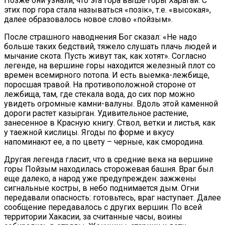
Позже они узнали, что эта гора выше горы Харагай. С
этих пор гора стала называться «позiк», т.е. «высокая»,
далее образовалось новое слово «пойзым».
После страшного наводнения Бог сказал: «Не надо
больше таких бедствий, тяжело слушать плачь людей и
мычание скота. Пусть живут так, как хотят». Согласно
легенде, на вершине горы находится железный плот со
времен всемирного потопа. И есть выемка-лежбище,
поросшая травой. На противоположной стороне от
лежбища, там, где стекала вода, до сих пор можно
увидеть огромные камни-валуны. Вдоль этой каменной
дороги растет казырган. Удивительное растение,
занесенное в Красную книгу. Ствол, ветки и листья, как
у таежной кислицы. Ягоды по форме и вкусу
напоминают ее, а по цвету – черные, как смородина.
Другая легенда гласит, что в средние века на вершине
горы Пойзым находилась сторожевая башня. Враг был
еще далеко, а народ уже предупрежден: зажжены
сигнальные костры, в небо поднимается дым. Огни
передавали опасность: готовьтесь, враг наступает. Далее
сообщение передавалось с других вершин. По всей
территории Хакасии, за считанные часы, воины