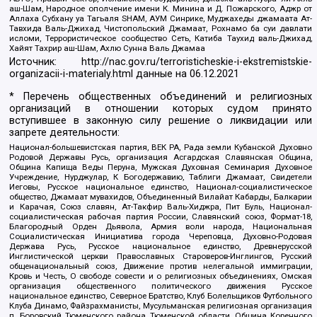
аш-Шам, Народное ополчение имени К. Минина и Д. Пожарского, Аджр от
Аллаха Субхану уа Тагьаля SHAM, АУМ Синрике, Муджахеды джамаата Ат-
Тавхида Валь-Джихад, Чистопольский Джамаат, Рохнамо ба суи давлати
исломи, Террористическое сообщество Сеть, Катиба Таухид валь-Джихад,
Хайят Тахрир аш-Шам, Ахлю Сунна Валь Джамаа
Источник:
http://nac.gov.ru/terroristicheskie-i-ekstremistskie-
organizacii-i-materialy.html
данные на
06.12.2021
* Перечень общественных объединений и религиозных
организаций в отношении которых судом принято
вступившее в законную силу решение о ликвидации или
запрете деятельности:
Национал-большевистская партия, ВЕК РА, Рада земли Кубанской Духовно
Родовой Державы Русь, организация Асгардская Славянская Община,
Община Капища Веды Перуна, Мужская Духовная Семинария Духовное
Учреждение, Нурджулар, К Богодержавию, Таблиги Джамаат, Свидетели
Иеговы, Русское национальное единство, Национал-социалистическое
общество, Джамаат мувахидов, Объединенный Вилайат Кабарды, Балкарии
и Карачая, Союз славян, Ат-Такфир Валь-Хиджра, Пит Буль, Национал-
социалистическая рабочая партия России, Славянский союз, Формат-18,
Благородный Орден Дьявола, Армия воли народа, Национальная
Социалистическая Инициатива города Череповца, Духовно-Родовая
Держава Русь, Русское национальное единство, Древнерусской
Инглистической церкви Православных Староверов-Инглингов, Русский
общенациональный союз, Движение против нелегальной иммиграции,
Кровь и Честь, О свободе совести и о религиозных объединениях, Омская
организация общественного политического движения Русское
национальное единство, Северное Братство, Клуб Болельщиков Футбольного
Клуба Динамо, Файзрахманисты, Мусульманская религиозная организация
п. Боровский Тюменского района Тюменской области, Община Коренного