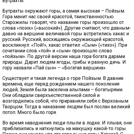
Бутрахты.
Бутрахты окружают горы, а самая высокая – Пойзым.
Гора манит нас своей красотой, таинственностью.
Старожилы говорят, что название горы произошло от
слова «позiк» («высокий»). Другие считают, что давным-
давно на вершине величавой горы встретились хакас и
русский. Русский, восхищаясь окружающей красотой,
воскликнул: «Пой!», хакас ответил: «Сым» («тихо»). При
сочетании слов «пой» и «сым» произошло слово
«пойзым». По другой версии наша гора богата дарами
природы. Дарит людям ягоды, грибы и разную дичь. И
гору назвали «Пай сын» – «Богатая вершина».
Существует и такая легенда о горе Пойзым. В давние
времена, еще перед рождением нашего поколения
людей, Земля была заселена алыпами – богатырями.
Они обладали сверхъестественной силой и
возгордились собой, что приравняли себя с Верховным
Творцом. Тогда в наказание людям был послан великий
потоп. Много было горя.
Во время наводнения люди плыли в лодке. И плывя, они
приблизились и наткнулись на макушку какой-то горы.