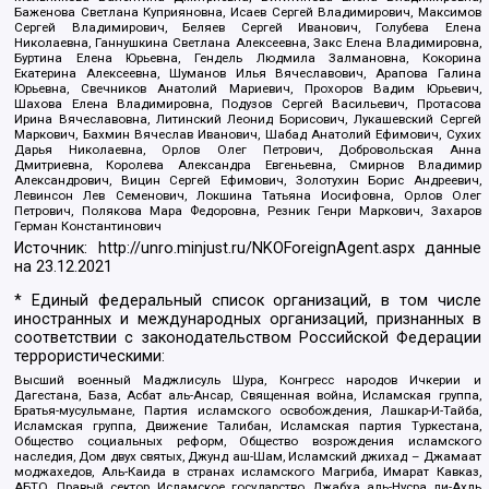
Баженова Светлана Куприяновна, Исаев Сергей Владимирович, Максимов
Сергей Владимирович, Беляев Сергей Иванович, Голубева Елена
Николаевна, Ганнушкина Светлана Алексеевна, Закс Елена Владимировна,
Буртина Елена Юрьевна, Гендель Людмила Залмановна, Кокорина
Екатерина Алексеевна, Шуманов Илья Вячеславович, Арапова Галина
Юрьевна, Свечников Анатолий Мариевич, Прохоров Вадим Юрьевич,
Шахова Елена Владимировна, Подузов Сергей Васильевич, Протасова
Ирина Вячеславовна, Литинский Леонид Борисович, Лукашевский Сергей
Маркович, Бахмин Вячеслав Иванович, Шабад Анатолий Ефимович, Сухих
Дарья Николаевна, Орлов Олег Петрович, Добровольская Анна
Дмитриевна, Королева Александра Евгеньевна, Смирнов Владимир
Александрович, Вицин Сергей Ефимович, Золотухин Борис Андреевич,
Левинсон Лев Семенович, Локшина Татьяна Иосифовна, Орлов Олег
Петрович, Полякова Мара Федоровна, Резник Генри Маркович, Захаров
Герман Константинович
Источник:
http://unro.minjust.ru/NKOForeignAgent.aspx
данные
на
23.12.2021
* Единый федеральный список организаций, в том числе
иностранных и международных организаций, признанных в
соответствии с законодательством Российской Федерации
террористическими:
Высший военный Маджлисуль Шура, Конгресс народов Ичкерии и
Дагестана, База, Асбат аль-Ансар, Священная война, Исламская группа,
Братья-мусульмане, Партия исламского освобождения, Лашкар-И-Тайба,
Исламская группа, Движение Талибан, Исламская партия Туркестана,
Общество социальных реформ, Общество возрождения исламского
наследия, Дом двух святых, Джунд аш-Шам, Исламский джихад – Джамаат
моджахедов, Аль-Каида в странах исламского Магриба, Имарат Кавказ,
АБТО, Правый сектор, Исламское государство, Джабха аль-Нусра ли-Ахль