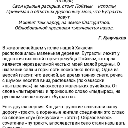
птенцов,
Свои крылья раскрыв, стоит Пойзым – исполин,
Прижимая в объятьях деревеньку мою, что Бутрахты
зовут.
И живет там народ, на земле благодатной,
Облюбованной предками тысячелетья назад.
Г. Кунучаков
В живописнейшем уголке нашей Хакасии
расположилась маленькая деревня. Бутрахты лежит у
подножия высокой горы-трезубца Пойзым, которая
является неразделимой частью моей малой родины. О
названии села и горы есть несколько легенд. Одна из
версий гласит, что весной, во время таяния снега, речка
с шумом несется вниз, растекаясь (по-хакасски
«пытырапча») на множество маленьких ручейков. От
слова «пытырапча» и произошло слово «пыдырах», на
русском языке звучит «бутрахты».
Есть другая версия. Когда-то русские называли нашу
дорогу «тракт», а коренные жители соединили это слово
со словом «пу» (по-русски – «этот»). Образовалось
сочетание «пу тракт», впоследствии село стали называть