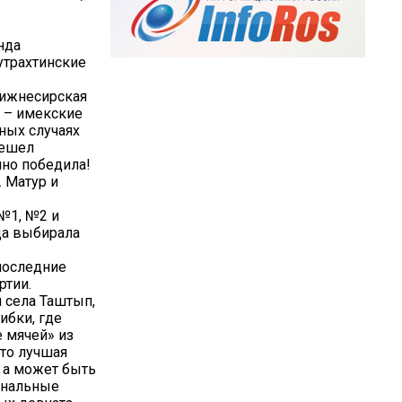
нда
утрахтинские
Нижнесирская
о – имекские
ных случаях
решел
но победила!
. Матур и
№1, №2 и
да выбирала
последние
ртии.
 села Таштып,
ибки, где
 мячей» из
то лучшая
 а может быть
инальные