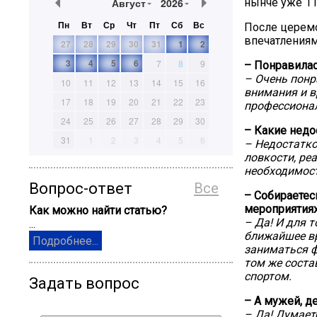
Август
2026
нынче уже 11
Пн
Вт
Ср
Чт
Пт
Сб
Вс
После церем
впечатлениям
27
28
29
30
31
1
2
3
4
5
6
7
8
9
– Понравилас
– Очень понр
10
11
12
13
14
15
16
внимания и в
17
18
19
20
21
22
23
профессионал
24
25
26
27
28
29
30
– Какие недо
31
1
2
3
4
5
6
– Недостатко
ловкости, ре
необходимост
Вопрос-ответ
Все
– Собираетес
мероприятия
Как можно найти статью?
– Да! И для 
...
ближайшее вр
Подробнее...
заниматься ф
том же соста
спортом.
Задать вопрос
– А мужей, д
– Да! Думает