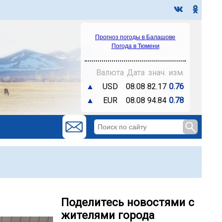
Прогноз погоды в Балашове
Погода в Тюмени
Валюта
Дата
знач.
изм.
▲
USD
08.08
82.17
0.76
▲
EUR
08.08
94.84
0.78
Поделитесь новостями с
жителями города