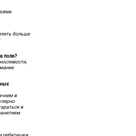
воими
елять больше
на поле?
носливости,
имание
вных
ачнем в
улярно
тараться в
 занятиям
 и ребятишки