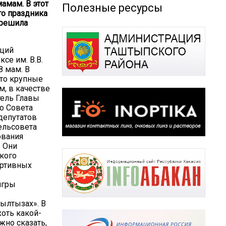
амам. В этот
Полезные ресурсы
го праздника
 решила
аций
се им. В.В.
8 мам. В
это крупные
, в качестве
тель Главы
о Совета
депутатов
ельсовета
ования
. Они
кого
ортивных
игры
ылтызах». В
хоть какой-
но сказать,