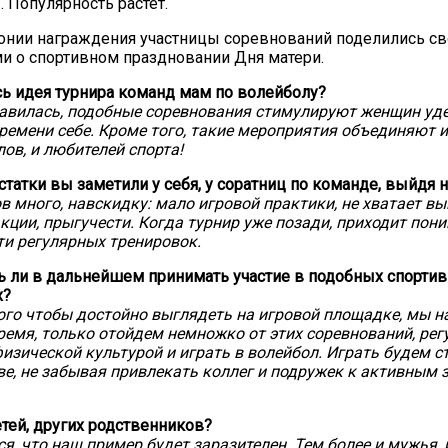
. Популярность растет.
онии награждения участницы соревнований поделились с
и о спортивном праздновании Дня матери.
ь идея турнира команд мам по волейболу?
авилась, подобные соревнования стимулируют женщин уд
ремени себе. Кроме того, такие мероприятия объединяют и
ов, и любителей спорта!
статки вы заметили у себя, у соратниц по команде, выйдя 
в много, навскидку: мало игровой практики, не хватает вы
акции, прыгучести. Когда турнир уже позади, приходит пон
и регулярных тренировок.
ь ли в дальнейшем принимать участие в подобных спорти
х?
того чтобы достойно выглядеть на игровой площадке, мы н
емя, только отойдем немножко от этих соревнований, рег
изической культурой и играть в волейбол. Играть будем с
ве, не забывая привлекать коллег и подружек к активным
етей, других родственников?
ся, что наш пример будет заразителен. Тем более и мужья,