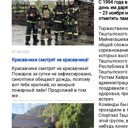
С 1994 года 
день им даря
– 23 ноября 
отметить пам
Торжественно
Таштыпского 
Майнагашева.
общей сложно
соревнования
07.08.2026
которых выст
Красавчики смотрят на красавчика!
Таштыпского 
Республики Х
Красавчики смотрят на красавчика!
Таштыпского 
Пожаров за сутки не зафиксировано,
Рустам Хайра
синоптики обещают дождь, поэтому
администраци
вот тебе крепкий, но мокрый
поздравили с
пожарный лайк! Продолжай в том
здоровья, пр
же...
встреч.
Команды были
проходили в т
Спортзал Таш
этой группе,
нибудь конк