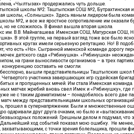
лена, «Чылтызах» продержались чуть дольше.
штыпской школы №2: Таштыпская СОШ №2, Бутрахтинская и
ая школы, «Солнышко». Здесь явным лидером была кома
колы №2, и все же яростное сопротивление им оказали б
, но не сложилось. В финал вышла вторая школа.
с им. В.В. Майнагашева: Имекская СОШ, Матурская СОШ, 
шка». В этой группе, на первый взгляд тоже все было ясн
ортивных кругах имели серьезную репутацию. Но! В подоб
ят, что есть «Но». Сыгранной имекской команде дорогу пе
мочек детского сада «Рябинушка». «Рябинушка» неожидан
рипом, на грани выносливости организмов – в трех партиях
конкуренцию составить не смогли.
 бесспорно, вышли представительницы Таштыпских школ 
 Четвертого участника завершающих игр судейская брига
абитых и пропущенных мячей. Им стала Имекская команда.
ных матчах жребий вновь свел Имек и «Рябинушку», где 
 уже не с таким драматизмом – понадобилось всего две па
 матч между представительницами школьных организаций
ь, прошел в супернапряжении. Были и множественные ош
о одаривали друг друга очками, но было и «вытаскивание
 безвыходных положений. Грешным делом я подумал, что э
. Дальнейший ход событий показал мою ошибку. Не менее,
, захватывающими, с точки зрения болельщика, прошли ф