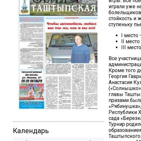
игры. Все по
играли уже н
болельщиков,
стойкость и 
ступеньку пь
I место
II мест
III мес
Все участни
администраци
Кроме того д
Георгия Гавр
Анастасия Ку
(«Солнышко»
главы Ташты
призами был
«Рябинушка»,
Республики Х
сада «Березк
Турнир родил
Календарь
образованием
Таштыпского 