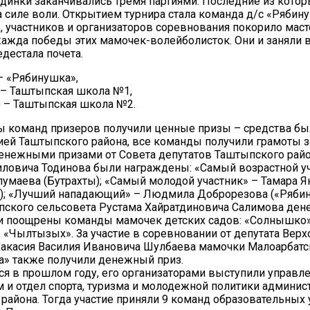
единки заканчивались тремя партиями. Последние из котор
а силе воли. Открытием турнира стала команда д/с «Рябин
 участников и организаторов соревнования покорило маст
жажда победы этих мамочек-волейболисток. Они и заняли
едестала почета.
 – «Рябинушка»,
о – Таштыпская школа №1,
то – Таштыпская школа №2.
цы команд призеров получили ценные призы – средства б
ей Таштыпского района, все команды получили грамоты за
енежными призами от Совета депутатов Таштыпского райо
иловича Тодинова были награждены: «Самый возрастной уч
лумаева (Бутрахты); «Самый молодой участник» – Тамара Я
); «Лучший нападающий» – Людмила Доброрезова («Рябин
пского сельсовета Рустама Хайратдиновича Салимова де
и поощрены команды мамочек детских садов: «Солнышко»
 «Чылтызых». За участие в соревновании от депутата Верх
акасия Василия Ивановича Шулбаева мамочки Малоарбатс
а» также получили денежный приз.
ся в прошлом году, его организаторами выступили управл
 и отдел спорта, туризма и молодежной политики админис
района. Тогда участие приняли 9 команд образовательных