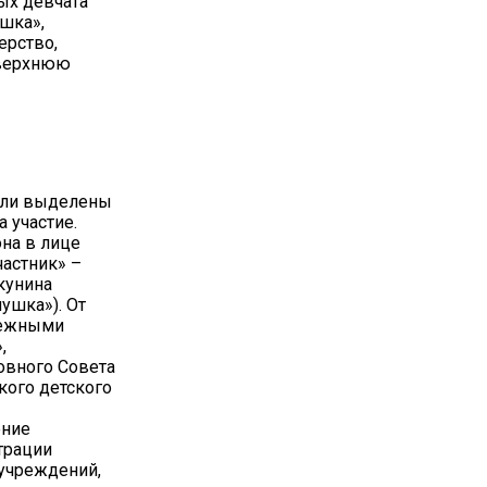
ых девчата
ушка»,
ерство,
 верхнюю
ыли выделены
 участие.
на в лице
астник» –
кунина
ушка»). От
нежными
,
овного Совета
кого детского
ение
трации
 учреждений,