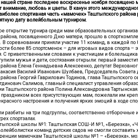
в нашей стране последнее воскресенье ноября посвящено м
т внимание, любовь и цветы. В канун этого международно
наиболее спортивная часть «мамочек» Таштыпского района
ятную дату волейбольным турниром.
е открытие турнира среди мам образовательных организ
района, посвященного Дню матери, прошло в спорткомплек
 В соревновании приняли участие 11 команд, в каждой по 
сти более 85 спортсменок – для игровых видов спорта – 
. С приветственными словами к участницам и болельщикам
упили мужья и дети, состязания открыли: первый замести
района Елена Геннадьевна Алексеенко, депутат Верховног
акасия Василий Иванович Шулбаев, Председатель Совета 
района Георгий Гаврилович Тодинов, глава Таштыпского с
тдинович Салимов, главный специалист управления образ
и Таштыпского района Полина Александровна Тартынская
 праздником всех присутствующих мам, пожелали им креп
екрасного настроения и получения ярких эмоций в ходе сп
 разбиты на три подгруппы, соответственно отборочные 
рех спортзалах.
тыпской школы №1: Таштыпская СОШ-И №1, «Березка», «Ч
 волейболистки команд детских садов не смогли составить 
уренции мамочкам Таштыпской школы №1 – «Березка», мож