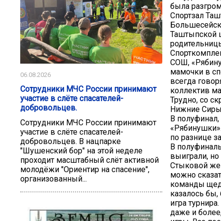
была разгром
Спортзал Та
Большесейск
Таштыпской ш
родительницы
Спорткомплек
СОШ, «Рябину
мамочки в сп
06.08.2026
всегда говор
Сотрудники МЧС России принимают
коллектив ма
участие в слёте спасателей-
Трудно, со ск
добровольцев.
Нижние Сиры 
В полуфинал,
Сотрудники МЧС России принимают
«Рябинушки».
участие в слёте спасателей-
по разнице з
добровольцев. В нацпарке
В полуфиналь
"Шушенский бор" на этой неделе
выиграли, но
проходит масштабный слёт активной
Стыковой же
молодёжи "Ориентир на спасение",
можно сказат
организованный...
команды щедр
казалось бы,
игра турнира
даже и более