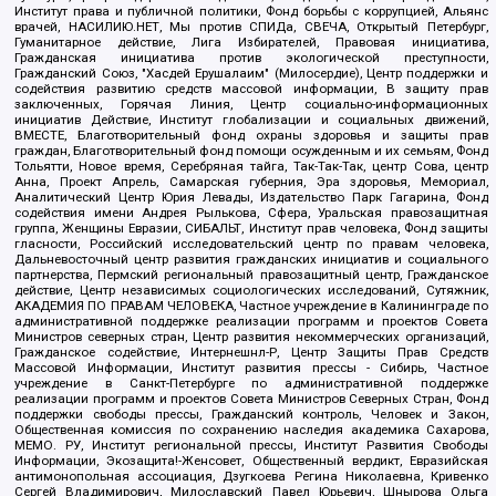
Институт права и публичной политики, Фонд борьбы с коррупцией, Альянс
врачей, НАСИЛИЮ.НЕТ, Мы против СПИДа, СВЕЧА, Открытый Петербург,
Гуманитарное действие, Лига Избирателей, Правовая инициатива,
Гражданская инициатива против экологической преступности,
Гражданский Союз, "Хасдей Ерушалаим" (Милосердие), Центр поддержки и
содействия развитию средств массовой информации, В защиту прав
заключенных, Горячая Линия, Центр социально-информационных
инициатив Действие, Институт глобализации и социальных движений,
ВМЕСТЕ, Благотворительный фонд охраны здоровья и защиты прав
граждан, Благотворительный фонд помощи осужденным и их семьям, Фонд
Тольятти, Новое время, Серебряная тайга, Так-Так-Так, центр Сова, центр
Анна, Проект Апрель, Самарская губерния, Эра здоровья, Мемориал,
Аналитический Центр Юрия Левады, Издательство Парк Гагарина, Фонд
содействия имени Андрея Рылькова, Сфера, Уральская правозащитная
группа, Женщины Евразии, СИБАЛЬТ, Институт прав человека, Фонд защиты
гласности, Российский исследовательский центр по правам человека,
Дальневосточный центр развития гражданских инициатив и социального
партнерства, Пермский региональный правозащитный центр, Гражданское
действие, Центр независимых социологических исследований, Сутяжник,
АКАДЕМИЯ ПО ПРАВАМ ЧЕЛОВЕКА, Частное учреждение в Калининграде по
административной поддержке реализации программ и проектов Совета
Министров северных стран, Центр развития некоммерческих организаций,
Гражданское содействие, Интернешнл-Р, Центр Защиты Прав Средств
Массовой Информации, Институт развития прессы - Сибирь, Частное
учреждение в Санкт-Петербурге по административной поддержке
реализации программ и проектов Совета Министров Северных Стран, Фонд
поддержки свободы прессы, Гражданский контроль, Человек и Закон,
Общественная комиссия по сохранению наследия академика Сахарова,
МЕМО. РУ, Институт региональной прессы, Институт Развития Свободы
Информации, Экозащита!-Женсовет, Общественный вердикт, Евразийская
антимонопольная ассоциация, Дзугкоева Регина Николаевна, Кривенко
Сергей Владимирович, Милославский Павел Юрьевич, Шнырова Ольга