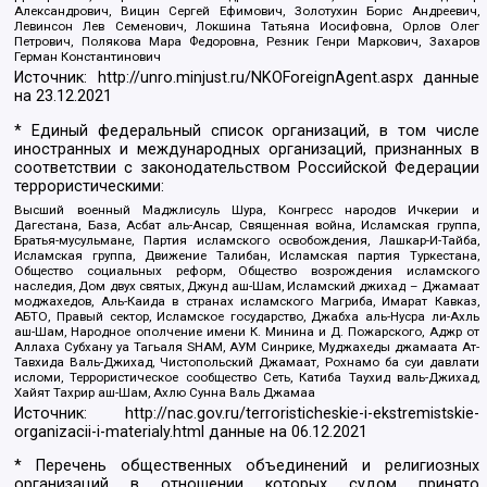
Александрович, Вицин Сергей Ефимович, Золотухин Борис Андреевич,
Левинсон Лев Семенович, Локшина Татьяна Иосифовна, Орлов Олег
Петрович, Полякова Мара Федоровна, Резник Генри Маркович, Захаров
Герман Константинович
Источник:
http://unro.minjust.ru/NKOForeignAgent.aspx
данные
на
23.12.2021
* Единый федеральный список организаций, в том числе
иностранных и международных организаций, признанных в
соответствии с законодательством Российской Федерации
террористическими:
Высший военный Маджлисуль Шура, Конгресс народов Ичкерии и
Дагестана, База, Асбат аль-Ансар, Священная война, Исламская группа,
Братья-мусульмане, Партия исламского освобождения, Лашкар-И-Тайба,
Исламская группа, Движение Талибан, Исламская партия Туркестана,
Общество социальных реформ, Общество возрождения исламского
наследия, Дом двух святых, Джунд аш-Шам, Исламский джихад – Джамаат
моджахедов, Аль-Каида в странах исламского Магриба, Имарат Кавказ,
АБТО, Правый сектор, Исламское государство, Джабха аль-Нусра ли-Ахль
аш-Шам, Народное ополчение имени К. Минина и Д. Пожарского, Аджр от
Аллаха Субхану уа Тагьаля SHAM, АУМ Синрике, Муджахеды джамаата Ат-
Тавхида Валь-Джихад, Чистопольский Джамаат, Рохнамо ба суи давлати
исломи, Террористическое сообщество Сеть, Катиба Таухид валь-Джихад,
Хайят Тахрир аш-Шам, Ахлю Сунна Валь Джамаа
Источник:
http://nac.gov.ru/terroristicheskie-i-ekstremistskie-
organizacii-i-materialy.html
данные на
06.12.2021
* Перечень общественных объединений и религиозных
организаций в отношении которых судом принято