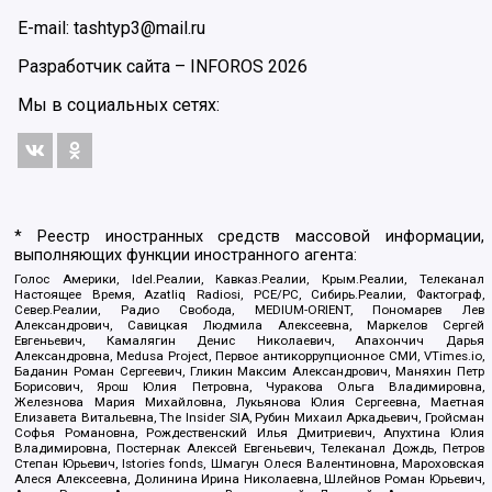
E-mail: tashtyp3@mail.ru
Разработчик сайта –
INFOROS
2026
Мы в социальных сетях:
* Реестр иностранных средств массовой информации,
выполняющих функции иностранного агента:
Голос Америки, Idel.Реалии, Кавказ.Реалии, Крым.Реалии, Телеканал
Настоящее Время, Azatliq Radiosi, PCE/PC, Сибирь.Реалии, Фактограф,
Север.Реалии, Радио Свобода, MEDIUM-ORIENT, Пономарев Лев
Александрович, Савицкая Людмила Алексеевна, Маркелов Сергей
Евгеньевич, Камалягин Денис Николаевич, Апахончич Дарья
Александровна, Medusa Project, Первое антикоррупционное СМИ, VTimes.io,
Баданин Роман Сергеевич, Гликин Максим Александрович, Маняхин Петр
Борисович, Ярош Юлия Петровна, Чуракова Ольга Владимировна,
Железнова Мария Михайловна, Лукьянова Юлия Сергеевна, Маетная
Елизавета Витальевна, The Insider SIA, Рубин Михаил Аркадьевич, Гройсман
Софья Романовна, Рождественский Илья Дмитриевич, Апухтина Юлия
Владимировна, Постернак Алексей Евгеньевич, Телеканал Дождь, Петров
Степан Юрьевич, Istories fonds, Шмагун Олеся Валентиновна, Мароховская
Алеся Алексеевна, Долинина Ирина Николаевна, Шлейнов Роман Юрьевич,