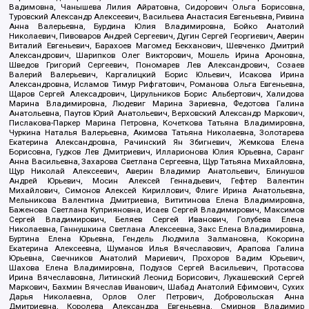
Вадимовна, Чанышева Лилия Айратовна, Сидорович Ольга Борисовна,
Туровский Александр Алексеевич, Васильева Анастасия Евгеньевна, Ривина
Анна Валерьевна, Бурдина Юлия Владимировна, Бойко Анатолий
Николаевич, Пивоваров Андрей Сергеевич, Дугин Сергей Георгиевич, Аверин
Виталий Евгеньевич, Барахоев Магомед Бекханович, Шевченко Дмитрий
Александрович, Шарипков Олег Викторович, Мошель Ирина Ароновна,
Шведов Григорий Сергеевич, Пономарев Лев Александрович, Созаев
Валерий Валерьевич, Каргалицкий Борис Юльевич, Исакова Ирина
Александровна, Исламов Тимур Рифгатович, Романова Ольга Евгеньевна,
Щаров Сергей Алексадрович, Цирульников Борис Альбертович, Халидова
Марина Владимировна, Людевиг Марина Зариевна, Федотова Галина
Анатольевна, Паутов Юрий Анатольевич, Верховский Александр Маркович,
Пислакова-Паркер Марина Петровна, Кочеткова Татьяна Владимировна,
Чуркина Наталья Валерьевна, Акимова Татьяна Николаевна, Золотарева
Екатерина Александровна, Рачинский Ян Збигневич, Жемкова Елена
Борисовна, Гудков Лев Дмитриевич, Илларионова Юлия Юрьевна, Саранг
Анна Васильевна, Захарова Светлана Сергеевна, Щур Татьяна Михайловна,
Щур Николай Алексеевич, Аверин Владимир Анатольевич, Блинушов
Андрей Юрьевич, Мосин Алексей Геннадьевич, Гефтер Валентин
Михайлович, Симонов Алексей Кириллович, Флиге Ирина Анатольевна,
Мельникова Валентина Дмитриевна, Вититинова Елена Владимировна,
Баженова Светлана Куприяновна, Исаев Сергей Владимирович, Максимов
Сергей Владимирович, Беляев Сергей Иванович, Голубева Елена
Николаевна, Ганнушкина Светлана Алексеевна, Закс Елена Владимировна,
Буртина Елена Юрьевна, Гендель Людмила Залмановна, Кокорина
Екатерина Алексеевна, Шуманов Илья Вячеславович, Арапова Галина
Юрьевна, Свечников Анатолий Мариевич, Прохоров Вадим Юрьевич,
Шахова Елена Владимировна, Подузов Сергей Васильевич, Протасова
Ирина Вячеславовна, Литинский Леонид Борисович, Лукашевский Сергей
Маркович, Бахмин Вячеслав Иванович, Шабад Анатолий Ефимович, Сухих
Дарья Николаевна, Орлов Олег Петрович, Добровольская Анна
Дмитриевна, Королева Александра Евгеньевна, Смирнов Владимир