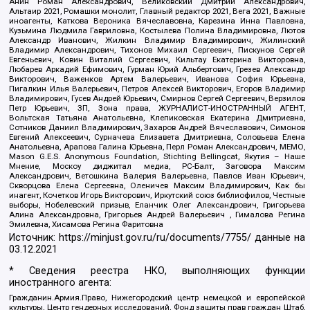
Анин Роман Александрович, Великовский Дмитрий Александрович,
Альтаир 2021, Ромашки монолит, Главный редактор 2021, Вега 2021, Важные
иноагенты, Каткова Вероника Вячеславовна, Карезина Инна Павловна,
Кузьмина Людмила Гавриловна, Костылева Полина Владимировна, Лютов
Александр Иванович, Жилкин Владимир Владимирович, Жилинский
Владимир Александрович, Тихонов Михаил Сергеевич, Пискунов Сергей
Евгеньевич, Ковин Виталий Сергеевич, Кильтау Екатерина Викторовна,
Любарев Аркадий Ефимович, Гурман Юрий Альбертович, Грезев Александр
Викторович, Важенков Артем Валерьевич, Иванова София Юрьевна,
Пигалкин Илья Валерьевич, Петров Алексей Викторович, Егоров Владимир
Владимирович, Гусев Андрей Юрьевич, Смирнов Сергей Сергеевич, Верзилов
Петр Юрьевич, ЗП, Зона права, ЖУРНАЛИСТ-ИНОСТРАННЫЙ АГЕНТ,
Вольтская Татьяна Анатольевна, Клепиковская Екатерина Дмитриевна,
Сотников Даниил Владимирович, Захаров Андрей Вячеславович, Симонов
Евгений Алексеевич, Сурначева Елизавета Дмитриевна, Соловьева Елена
Анатольевна, Арапова Галина Юрьевна, Перл Роман Александрович, МЕМО,
Mason G.E.S. Anonymous Foundation, Stichting Bellingcat, Якутия – Наше
Мнение, Москоу диджитал медиа, РС-Балт, Заговора Максим
Александрович, Ветошкина Валерия Валерьевна, Павлов Иван Юрьевич,
Скворцова Елена Сергеевна, Оленичев Максим Владимирович, Как бы
инагент, Кочетков Игорь Викторович, Иркутский союз библиофилов, Честные
выборы, Нобелевский призыв, Еланчик Олег Александрович, Григорьева
Алина Александровна, Григорьев Андрей Валерьевич , Гималова Регина
Эмилевна, Хисамова Регина Фаритовна
Источник:
https://minjust.gov.ru/ru/documents/7755/
данные на
03.12.2021
* Сведения реестра НКО, выполняющих функции
иностранного агента:
Гражданин.Армия.Право, Нижегородский центр немецкой и европейской
культуры, Центр гендерных исследований, Фонд защиты прав граждан Штаб,