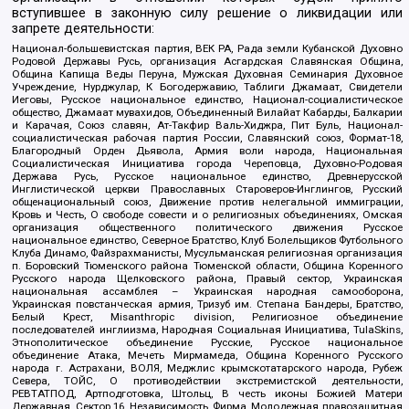
вступившее в законную силу решение о ликвидации или
запрете деятельности:
Национал-большевистская партия, ВЕК РА, Рада земли Кубанской Духовно
Родовой Державы Русь, организация Асгардская Славянская Община,
Община Капища Веды Перуна, Мужская Духовная Семинария Духовное
Учреждение, Нурджулар, К Богодержавию, Таблиги Джамаат, Свидетели
Иеговы, Русское национальное единство, Национал-социалистическое
общество, Джамаат мувахидов, Объединенный Вилайат Кабарды, Балкарии
и Карачая, Союз славян, Ат-Такфир Валь-Хиджра, Пит Буль, Национал-
социалистическая рабочая партия России, Славянский союз, Формат-18,
Благородный Орден Дьявола, Армия воли народа, Национальная
Социалистическая Инициатива города Череповца, Духовно-Родовая
Держава Русь, Русское национальное единство, Древнерусской
Инглистической церкви Православных Староверов-Инглингов, Русский
общенациональный союз, Движение против нелегальной иммиграции,
Кровь и Честь, О свободе совести и о религиозных объединениях, Омская
организация общественного политического движения Русское
национальное единство, Северное Братство, Клуб Болельщиков Футбольного
Клуба Динамо, Файзрахманисты, Мусульманская религиозная организация
п. Боровский Тюменского района Тюменской области, Община Коренного
Русского народа Щелковского района, Правый сектор, Украинская
национальная ассамблея – Украинская народная самооборона,
Украинская повстанческая армия, Тризуб им. Степана Бандеры, Братство,
Белый Крест, Misanthropic division, Религиозное объединение
последователей инглиизма, Народная Социальная Инициатива, TulaSkins,
Этнополитическое объединение Русские, Русское национальное
объединение Атака, Мечеть Мирмамеда, Община Коренного Русского
народа г. Астрахани, ВОЛЯ, Меджлис крымскотатарского народа, Рубеж
Севера, ТОЙС, О противодействии экстремистской деятельности,
РЕВТАТПОД, Артподготовка, Штольц, В честь иконы Божией Матери
Державная, Сектор 16, Независимость, Фирма, Молодежная правозащитная