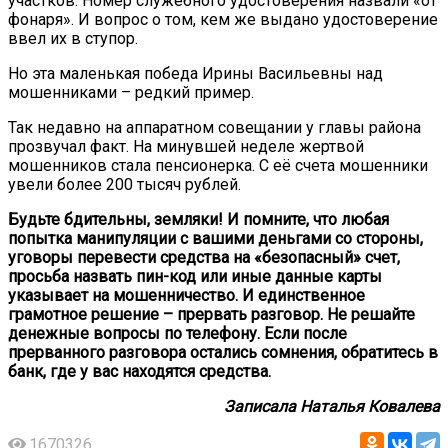
участков. Номер служебного удостоверения назвали «от
фонаря». И вопрос о том, кем же выдано удостоверение
ввел их в ступор.
Но эта маленькая победа Ирины Васильевны над
мошенниками – редкий пример.
Так недавно на аппаратном совещании у главы района
прозвучал факт. На минувшей неделе жертвой
мошенников стала пенсионерка. С её счета мошенники
увели более 200 тысяч рублей.
Будьте бдительны, земляки! И помните, что любая
попытка манипуляции с вашими деньгами со стороны,
уговоры перевести средства на «безопасный» счет,
просьба назвать пин-код или иные данные карты
указывает на мошенничество. И единственное
грамотное решение – прервать разговор. Не решайте
денежные вопросы по телефону. Если после
прерванного разговора остались сомнения, обратитесь в
банк, где у вас находятся средства.
Записала Наталья Ковалева
1670326