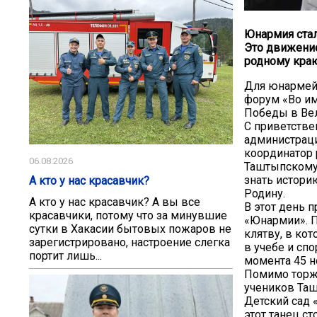
Юнармия стал
Это движение
родному краю
Для юнармейц
форум «Во им
Победы в Ве
С приветстве
администрац
координатор 
06.08.2026
Таштыпскому 
знать истори
А кто у нас красавчик?
Родину.
А кто у нас красавчик? А вы все
В этот день 
красавчики, потому что за минувшие
«Юнармии». П
сутки в Хакасии бытовых пожаров не
клятву, в ко
зарегистрировано, настроение слегка
в учебе и сп
портит лишь...
момента 45 н
Помимо торж
учеников Таш
Детский сад 
этот танец с