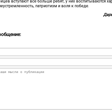
цев вступают все больше ребят, у них воспитываются хар
леустремленность, патриотизм и воля к победе.
Дар
ообщение: