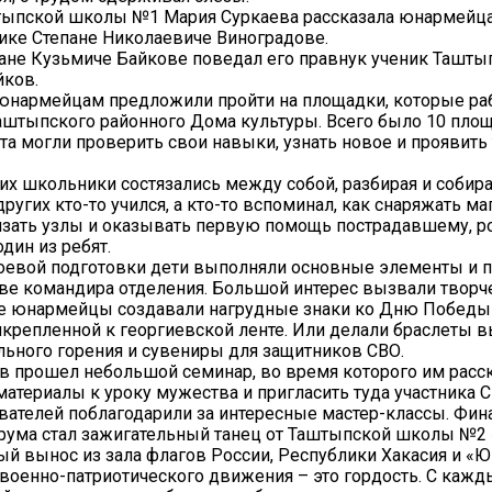
тыпской школы №1 Мария Суркаева рассказала юнармейц
ике Степане Николаевиче Виноградове.
ане Кузьмиче Байкове поведал его правнук ученик Ташт
йков.
 юнармейцам предложили пройти на площадки, которые ра
аштыпского районного Дома культуры. Всего было 10 площ
та могли проверить свои навыки, узнать новое и проявить
них школьники состязались между собой, разбирая и собира
других кто-то учился, а кто-то вспоминал, как снаряжать ма
язать узлы и оказывать первую помощь пострадавшему, р
один из ребят.
оевой подготовки дети выполняли основные элементы и 
тве командира отделения. Большой интерес вызвали творч
де юнармейцы создавали нагрудные знаки ко Дню Победы
икрепленной к георгиевской ленте. Или делали браслеты 
льного горения и сувениры для защитников СВО.
в прошел небольшой семинар, во время которого им расск
материалы к уроку мужества и пригласить туда участника С
вателей поблагодарили за интересные мастер-классы. Фи
рума стал зажигательный танец от Таштыпской школы №2
й вынос из зала флагов России, Республики Хакасия и «Ю
военно-патриотического движения – это гордость. С кажд