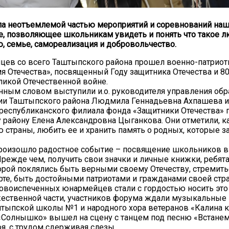
а неотъемлемой частью мероприятий и соревнований наш
, позволяющее школьникам увидеть и понять что такое л
, семье, самореализация и добровольчество.
ев со всего Таштыпского района прошел военно-патриот
я Отечества», посвященный Году защитника Отечества и 8
ликой Отечественной войне.
нным словом выступили и.о. руководителя управления об
ии Таштыпского района Людмила Геннадьевна Ахпашева 
республиканского филиала фонда «Защитники Отечества» 
району Елена Александровна Цыганкова. Они отметили, к
ю страны, любить ее и хранить память о родных, которые 
произошло радостное событие – посвящение школьников 
режде чем, получить свои значки и личные книжки, ребят
торой поклялись быть верными своему Отечеству, стремить
орте, быть достойными патриотами и гражданами своей стра
овоиспеченных юнармейцев стали с гордостью носить это 
ественной части, участников форума ждали музыкальные
тыпской школы №1 и народного хора ветеранов «Калина к
«Солнышко» вышел на сцену с танцем под песню «Встанем
тоя, с трудом сдерживая слезы.