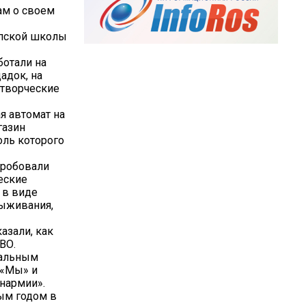
ам о своем
ыпской школы
ботали на
адок, на
 творческие
я автомат на
газин
оль которого
пробовали
еские
 в виде
выживания,
азали, как
ВО.
нальным
 «Мы» и
нармии».
ым годом в