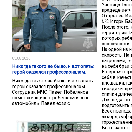
Ученица Таш
прадеде летч
О стрелке Ив
№2 Игорь Ба
После этого,
территории Т
которых ребя
способности.
На одной из 
скорость. На 
05.08.2026
патронами, в
на себя брал 
Никогда такого не было, и вот опять:
Во время стр
герой оказался профессионалом.
себя в качес
Никогда такого не было, и вот опять:
площадки, г
герой оказался профессионалом.
гвоздики, пр
Сотрудник МЧС Павел Побелянов
спички длите
помог женщине с ребенком и спас
Для педагого
автомобиль. Павел ехал с...
подготовить 
Всех препода
аккордом фо
торжественны
Быть частью 