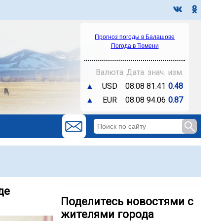
Прогноз погоды в Балашове
Погода в Тюмени
Валюта
Дата
знач.
изм.
▲
USD
08.08
81.41
0.48
▲
EUR
08.08
94.06
0.87
де
Поделитесь новостями с
жителями города