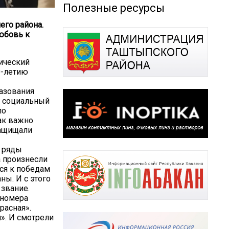
Полезные ресурсы
его района.
юбовь к
ический
0-летию
разования
и социальный
по
ак важно
защищали
в ряды
а произнесли
ся к победам
ны. И с этого
звание.
 номера
расная».
». И смотрели