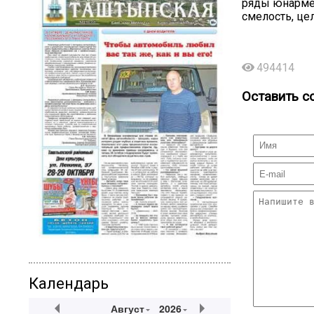
ряды юнармей
смелость, це
494414
Оставить с
Календарь
Август
2026