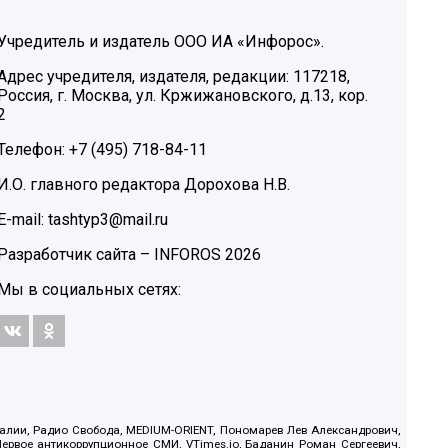
Учредитель и издатель ООО ИА «Инфорос».
Адрес учредителя, издателя, редакции: 117218,
Россия, г. Москва, ул. Кржижановского, д.13, кор.
2
Телефон: +7 (495) 718-84-11
И.О. главного редактора Дорохова Н.В.
E-mail: tashtyp3@mail.ru
Разработчик сайта –
INFOROS
2026
Мы в социальных сетях:
.Реалии, Радио Свобода, MEDIUM-ORIENT, Пономарев Лев Александрович,
ервое антикоррупционное СМИ, VTimes.io, Баданин Роман Сергеевич,