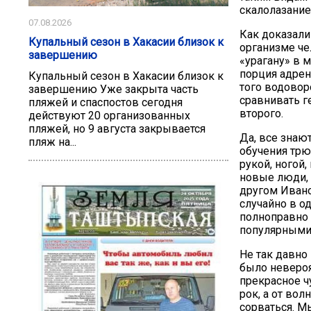
скалолазание,
07.08.2026
Как доказали
Купальный сезон в Хакасии близок к
организме че
завершению
«урагану» в 
порция адрен
Купальный сезон в Хакасии близок к
того водовор
завершению Уже закрыта часть
сравнивать г
пляжей и спаспостов сегодня
второго.
действуют 20 организованных
пляжей, но 9 августа закрывается
Да, все знают
пляж на...
обучения трю
рукой, ногой
новые люди, 
другом Ивано
случайно в о
полноправно 
популярными 
Не так давно
было невероя
прекрасное ч
рок, а от во
сорваться. М