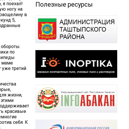
, я поехал!
Полезные ресурсы
рую ногу на
 расщелину в
кунд 5,
зодранные
 обороты.
лики по
осипеды
, маме
т уже третий
ичества
орые,
для жизни,
 этими
 поддерживает
ять красивые
емногие
ротив себя. К
,