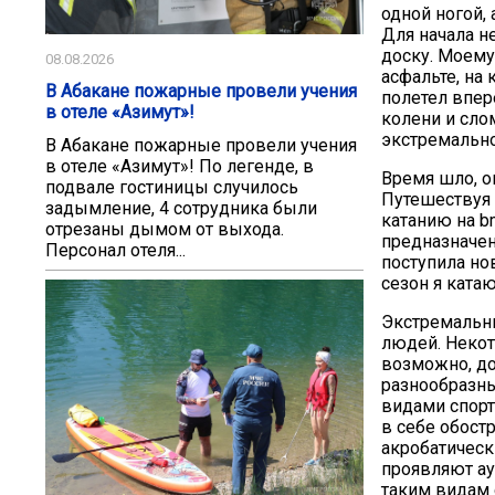
одной ногой, 
Для начала не
доску. Моему
08.08.2026
асфальте, на 
В Абакане пожарные провели учения
полетел впер
в отеле «Азимут»!
колени и сло
экстремальног
В Абакане пожарные провели учения
в отеле «Азимут»! По легенде, в
Время шло, о
подвале гостиницы случилось
Путешествуя 
задымление, 4 сотрудника были
катанию на bm
отрезаны дымом от выхода.
предназначен
Персонал отеля...
поступила но
сезон я ката
Экстремальны
людей. Некот
возможно, до
разнообразны
видами спорт
в себе обост
акробатическ
проявляют аут
таким видам 