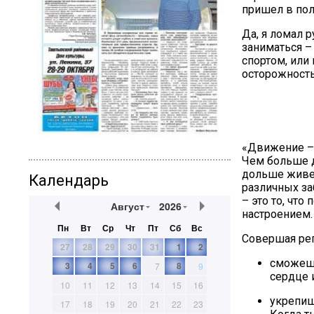
пришел в пол
Да, я ломал р
заниматься –
спортом, или 
осторожность
«Движение – 
Чем больше д
дольше живет
Календарь
различных за
– это то, чт
Август
2026
настроением.
Пн
Вт
Ср
Чт
Пт
Сб
Вс
Совершая рег
27
28
29
30
31
1
2
сможешь
3
4
5
6
8
7
9
сердце 
10
11
12
13
14
15
16
укрепиш
17
18
19
20
21
22
23