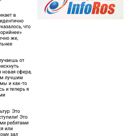
икает в
 идентично
казалось, что
лорийнее»
ечно же,
льнее
олучаешь от
рискнуть
 новая сфера,
им лучшим
мы и как-то
ь и теперь я
ими
ьтур. Это
ступили! Это
ими ребятами
ся или
тому зал