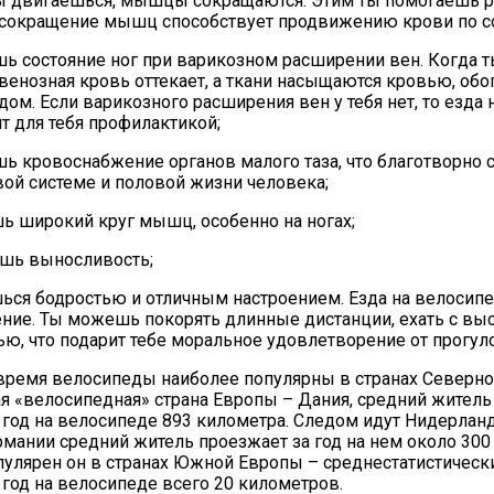
ы двигаешься, мышцы сокращаются. Этим ты помогаешь р
 сокращение мышц способствует продвижению крови по с
ь состояние ног при варикозном расширении вен. Когда 
 венозная кровь оттекает, а ткани насыщаются кровью, об
дом. Если варикозного расширения вен у тебя нет, то езда
т для тебя профилактикой;
ь кровоснабжение органов малого таза, что благотворно 
вой системе и половой жизни человека;
ь широкий круг мышц, особенно на ногах;
шь выносливость;
ься бодростью и отличным настроением. Езда на велосипе
ние. Ты можешь покорять длинные дистанции, ехать с вы
ью, что подарит тебе моральное удовлетворение от прогуло
время велосипеды наиболее популярны в странах Северно
я «велосипедная» страна Европы – Дания, средний житель
 год на велосипеде 893 километра. Следом идут Нидерланд
рмании средний житель проезжает за год на нем около 300
улярен он в странах Южной Европы – среднестатистическ
 год на велосипеде всего 20 километров.