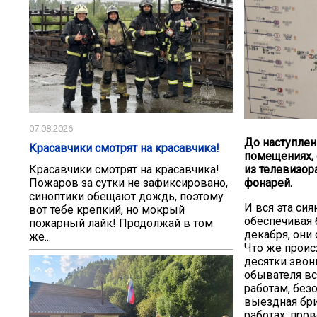
07.08.2026
До наступлен
Красавчики смотрят на красавчика!
помещениях, 
из телевизор
Красавчики смотрят на красавчика!
фонарей.
Пожаров за сутки не зафиксировано,
синоптики обещают дождь, поэтому
И вся эта си
вот тебе крепкий, но мокрый
обеспечивая 
пожарный лайк! Продолжай в том
декабря, они
же...
Что же проис
десятки звон
обывателя вс
работам, без
выездная бри
работах: про