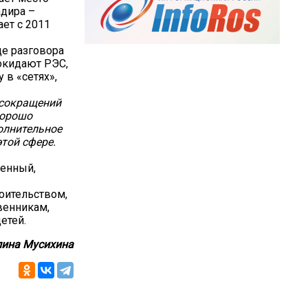
адира –
ает с 2011
де разговора
покидают РЭС,
 в «сетях»,
 сокращений
хорошо
олнительное
этой сфере.
венный,
оительством,
венникам,
етей.
ина Мусихина