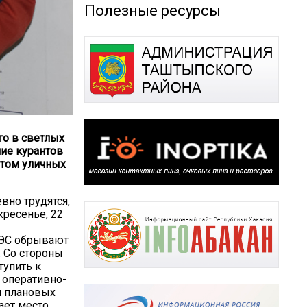
Полезные ресурсы
го в светлых
ние курантов
етом уличных
вно трудятся,
кресенье, 22
РЭС обрывают
. Со стороны
тупить к
 оперативно-
и плановых
ает место