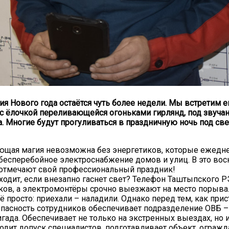
ия Нового года остаётся чуть более недели. Мы встретим е
с ёлочкой переливающейся огоньками гирлянд, под звуча
а. Многие будут прогуливаться в праздничную ночь под св
яющая магия невозможна без энергетиков, которые ежедне
бесперебойное электроснабжение домов и улиц. В это вос
 отмечают свой профессиональный праздник!
ходит, если внезапно гаснет свет? Телефон Таштыпского 
ков, а электромонтёры срочно выезжают на место порыва
ё просто: приехали – наладили. Однако перед тем, как прис
опасность сотрудников обеспечивает подразделение ОВБ –
гада. Обеспечивает не только на экстренных выездах, но 
водит допуск специалистов, подготавливает объект, огражд