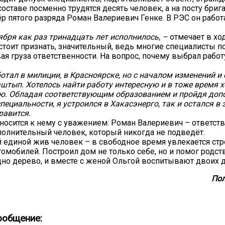
составе посменно трудятся десять человек, а на посту бриг
р пятого разряда Роман Валериевич Генке. В РЭС он работ
ября как раз тринадцать лет исполнилось, –
отмечает в хо
 стоит признать, значительный, ведь многие специалисты 
я груза ответственности. На вопрос, почему выбрал работу
отал в милиции, в Красноярске, но с началом изменений и
аштып. Хотелось найти работу интересную и в тоже время 
ю. Обладая соответствующим образованием и пройдя доп
пециальности, я устроился в Хакасэнерго, так и остался в 
равится.
носится к нему с уважением: Роман Валериевич – ответст
полнительный человек, который никогда не подведёт.
й единой жив человек – в свободное время увлекается стр
омобилей. Построил дом не только себе, но и помог родст
дно дерево, и вместе с женой Ольгой воспитывают двоих д
Пол
ообщение: