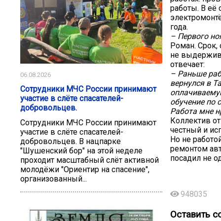
работы. В её 
электромонтё
года.
– Первого но
Роман. Срок,
не выдержива
отвечает:
– Раньше раб
06.08.2026
вернулся в Т
Сотрудники МЧС России принимают
оплачиваему
участие в слёте спасателей-
обучение по с
добровольцев.
Работа мне н
Коллектив от
Сотрудники МЧС России принимают
честный и ис
участие в слёте спасателей-
Но не работо
добровольцев. В нацпарке
ремонтом авт
"Шушенский бор" на этой неделе
посадил не о
проходит масштабный слёт активной
молодёжи "Ориентир на спасение",
организованный...
948035
Оставить с