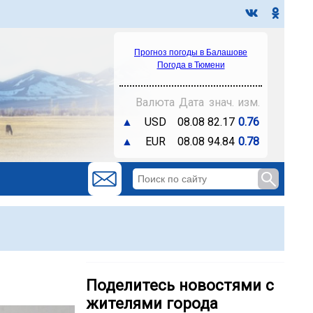
Прогноз погоды в Балашове
Погода в Тюмени
Валюта
Дата
знач.
изм.
▲
USD
08.08
82.17
0.76
▲
EUR
08.08
94.84
0.78
Поделитесь новостями с
жителями города