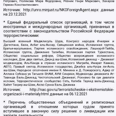
Петрович, Полякова Мара Федоровна, Резник Генри Маркович, Захаров
Герман Константинович
Источник:
http://unro.minjust.ru/NKOForeignAgent.aspx
данные
на
23.12.2021
* Единый федеральный список организаций, в том числе
иностранных и международных организаций, признанных в
соответствии с законодательством Российской Федерации
террористическими:
Высший военный Маджлисуль Шура, Конгресс народов Ичкерии и
Дагестана, База, Асбат аль-Ансар, Священная война, Исламская группа,
Братья-мусульмане, Партия исламского освобождения, Лашкар-И-Тайба,
Исламская группа, Движение Талибан, Исламская партия Туркестана,
Общество социальных реформ, Общество возрождения исламского
наследия, Дом двух святых, Джунд аш-Шам, Исламский джихад – Джамаат
моджахедов, Аль-Каида в странах исламского Магриба, Имарат Кавказ,
АБТО, Правый сектор, Исламское государство, Джабха аль-Нусра ли-Ахль
аш-Шам, Народное ополчение имени К. Минина и Д. Пожарского, Аджр от
Аллаха Субхану уа Тагьаля SHAM, АУМ Синрике, Муджахеды джамаата Ат-
Тавхида Валь-Джихад, Чистопольский Джамаат, Рохнамо ба суи давлати
исломи, Террористическое сообщество Сеть, Катиба Таухид валь-Джихад,
Хайят Тахрир аш-Шам, Ахлю Сунна Валь Джамаа
Источник:
http://nac.gov.ru/terroristicheskie-i-ekstremistskie-
organizacii-i-materialy.html
данные на
06.12.2021
* Перечень общественных объединений и религиозных
организаций в отношении которых судом принято
вступившее в законную силу решение о ликвидации или
запрете деятельности: