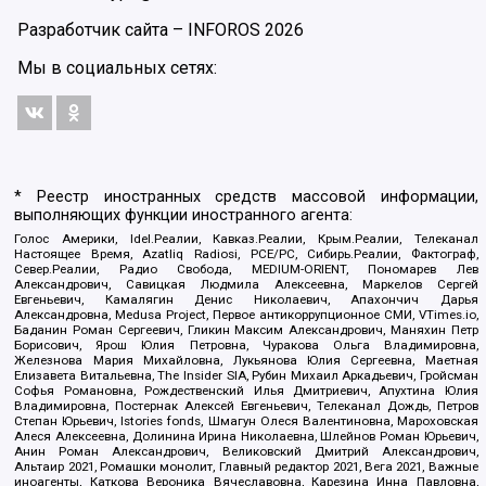
Разработчик сайта –
INFOROS
2026
Мы в социальных сетях:
* Реестр иностранных средств массовой информации,
выполняющих функции иностранного агента:
Голос Америки, Idel.Реалии, Кавказ.Реалии, Крым.Реалии, Телеканал
Настоящее Время, Azatliq Radiosi, PCE/PC, Сибирь.Реалии, Фактограф,
Север.Реалии, Радио Свобода, MEDIUM-ORIENT, Пономарев Лев
Александрович, Савицкая Людмила Алексеевна, Маркелов Сергей
Евгеньевич, Камалягин Денис Николаевич, Апахончич Дарья
Александровна, Medusa Project, Первое антикоррупционное СМИ, VTimes.io,
Баданин Роман Сергеевич, Гликин Максим Александрович, Маняхин Петр
Борисович, Ярош Юлия Петровна, Чуракова Ольга Владимировна,
Железнова Мария Михайловна, Лукьянова Юлия Сергеевна, Маетная
Елизавета Витальевна, The Insider SIA, Рубин Михаил Аркадьевич, Гройсман
Софья Романовна, Рождественский Илья Дмитриевич, Апухтина Юлия
Владимировна, Постернак Алексей Евгеньевич, Телеканал Дождь, Петров
Степан Юрьевич, Istories fonds, Шмагун Олеся Валентиновна, Мароховская
Алеся Алексеевна, Долинина Ирина Николаевна, Шлейнов Роман Юрьевич,
Анин Роман Александрович, Великовский Дмитрий Александрович,
Альтаир 2021, Ромашки монолит, Главный редактор 2021, Вега 2021, Важные
иноагенты, Каткова Вероника Вячеславовна, Карезина Инна Павловна,