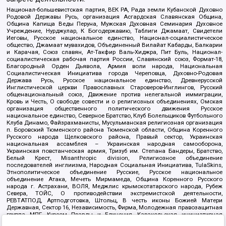
Национал-большевистская партия, ВЕК РА, Рада земли Кубанской Духовно
Родовой Державы Русь, организация Асгардская Славянская Община,
Община Капища Веды Перуна, Мужская Духовная Семинария Духовное
Учреждение, Нурджулар, К Богодержавию, Таблиги Джамаат, Свидетели
Иеговы, Русское национальное единство, Национал-социалистическое
общество, Джамаат мувахидов, Объединенный Вилайат Кабарды, Балкарии
и Карачая, Союз славян, Ат-Такфир Валь-Хиджра, Пит Буль, Национал-
социалистическая рабочая партия России, Славянский союз, Формат-18,
Благородный Орден Дьявола, Армия воли народа, Национальная
Социалистическая Инициатива города Череповца, Духовно-Родовая
Держава Русь, Русское национальное единство, Древнерусской
Инглистической церкви Православных Староверов-Инглингов, Русский
общенациональный союз, Движение против нелегальной иммиграции,
Кровь и Честь, О свободе совести и о религиозных объединениях, Омская
организация общественного политического движения Русское
национальное единство, Северное Братство, Клуб Болельщиков Футбольного
Клуба Динамо, Файзрахманисты, Мусульманская религиозная организация
п. Боровский Тюменского района Тюменской области, Община Коренного
Русского народа Щелковского района, Правый сектор, Украинская
национальная ассамблея – Украинская народная самооборона,
Украинская повстанческая армия, Тризуб им. Степана Бандеры, Братство,
Белый Крест, Misanthropic division, Религиозное объединение
последователей инглиизма, Народная Социальная Инициатива, TulaSkins,
Этнополитическое объединение Русские, Русское национальное
объединение Атака, Мечеть Мирмамеда, Община Коренного Русского
народа г. Астрахани, ВОЛЯ, Меджлис крымскотатарского народа, Рубеж
Севера, ТОЙС, О противодействии экстремистской деятельности,
РЕВТАТПОД, Артподготовка, Штольц, В честь иконы Божией Матери
Державная, Сектор 16, Независимость, Фирма, Молодежная правозащитная
группа МПГ, Курсом Правды и Единения, Каракольская инициативная
группа, Автоград Крю, Союз Славянских Сил Руси, Алля-Аят,