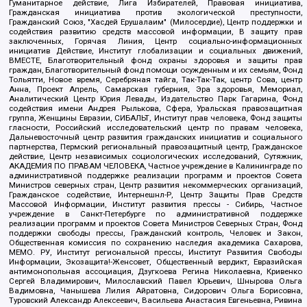
Гуманитарное действие, Лига Избирателей, Правовая инициатива,
Гражданская инициатива против экологической преступности,
Гражданский Союз, "Хасдей Ерушалаим" (Милосердие), Центр поддержки и
содействия развитию средств массовой информации, В защиту прав
заключенных, Горячая Линия, Центр социально-информационных
инициатив Действие, Институт глобализации и социальных движений,
ВМЕСТЕ, Благотворительный фонд охраны здоровья и защиты прав
граждан, Благотворительный фонд помощи осужденным и их семьям, Фонд
Тольятти, Новое время, Серебряная тайга, Так-Так-Так, центр Сова, центр
Анна, Проект Апрель, Самарская губерния, Эра здоровья, Мемориал,
Аналитический Центр Юрия Левады, Издательство Парк Гагарина, Фонд
содействия имени Андрея Рылькова, Сфера, Уральская правозащитная
группа, Женщины Евразии, СИБАЛЬТ, Институт прав человека, Фонд защиты
гласности, Российский исследовательский центр по правам человека,
Дальневосточный центр развития гражданских инициатив и социального
партнерства, Пермский региональный правозащитный центр, Гражданское
действие, Центр независимых социологических исследований, Сутяжник,
АКАДЕМИЯ ПО ПРАВАМ ЧЕЛОВЕКА, Частное учреждение в Калининграде по
административной поддержке реализации программ и проектов Совета
Министров северных стран, Центр развития некоммерческих организаций,
Гражданское содействие, Интернешнл-Р, Центр Защиты Прав Средств
Массовой Информации, Институт развития прессы - Сибирь, Частное
учреждение в Санкт-Петербурге по административной поддержке
реализации программ и проектов Совета Министров Северных Стран, Фонд
поддержки свободы прессы, Гражданский контроль, Человек и Закон,
Общественная комиссия по сохранению наследия академика Сахарова,
МЕМО. РУ, Институт региональной прессы, Институт Развития Свободы
Информации, Экозащита!-Женсовет, Общественный вердикт, Евразийская
антимонопольная ассоциация, Дзугкоева Регина Николаевна, Кривенко
Сергей Владимирович, Милославский Павел Юрьевич, Шнырова Ольга
Вадимовна, Чанышева Лилия Айратовна, Сидорович Ольга Борисовна,
Туровский Александр Алексеевич, Васильева Анастасия Евгеньевна, Ривина