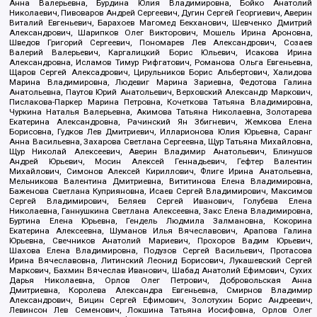
Анна Валерьевна, Бурдина Юлия Владимировна, Бойко Анатолий
Николаевич, Пивоваров Андрей Сергеевич, Дугин Сергей Георгиевич, Аверин
Виталий Евгеньевич, Барахоев Магомед Бекханович, Шевченко Дмитрий
Александрович, Шарипков Олег Викторович, Мошель Ирина Ароновна,
Шведов Григорий Сергеевич, Пономарев Лев Александрович, Созаев
Валерий Валерьевич, Каргалицкий Борис Юльевич, Исакова Ирина
Александровна, Исламов Тимур Рифгатович, Романова Ольга Евгеньевна,
Щаров Сергей Алексадрович, Цирульников Борис Альбертович, Халидова
Марина Владимировна, Людевиг Марина Зариевна, Федотова Галина
Анатольевна, Паутов Юрий Анатольевич, Верховский Александр Маркович,
Пислакова-Паркер Марина Петровна, Кочеткова Татьяна Владимировна,
Чуркина Наталья Валерьевна, Акимова Татьяна Николаевна, Золотарева
Екатерина Александровна, Рачинский Ян Збигневич, Жемкова Елена
Борисовна, Гудков Лев Дмитриевич, Илларионова Юлия Юрьевна, Саранг
Анна Васильевна, Захарова Светлана Сергеевна, Щур Татьяна Михайловна,
Щур Николай Алексеевич, Аверин Владимир Анатольевич, Блинушов
Андрей Юрьевич, Мосин Алексей Геннадьевич, Гефтер Валентин
Михайлович, Симонов Алексей Кириллович, Флиге Ирина Анатольевна,
Мельникова Валентина Дмитриевна, Вититинова Елена Владимировна,
Баженова Светлана Куприяновна, Исаев Сергей Владимирович, Максимов
Сергей Владимирович, Беляев Сергей Иванович, Голубева Елена
Николаевна, Ганнушкина Светлана Алексеевна, Закс Елена Владимировна,
Буртина Елена Юрьевна, Гендель Людмила Залмановна, Кокорина
Екатерина Алексеевна, Шуманов Илья Вячеславович, Арапова Галина
Юрьевна, Свечников Анатолий Мариевич, Прохоров Вадим Юрьевич,
Шахова Елена Владимировна, Подузов Сергей Васильевич, Протасова
Ирина Вячеславовна, Литинский Леонид Борисович, Лукашевский Сергей
Маркович, Бахмин Вячеслав Иванович, Шабад Анатолий Ефимович, Сухих
Дарья Николаевна, Орлов Олег Петрович, Добровольская Анна
Дмитриевна, Королева Александра Евгеньевна, Смирнов Владимир
Александрович, Вицин Сергей Ефимович, Золотухин Борис Андреевич,
Левинсон Лев Семенович, Локшина Татьяна Иосифовна, Орлов Олег