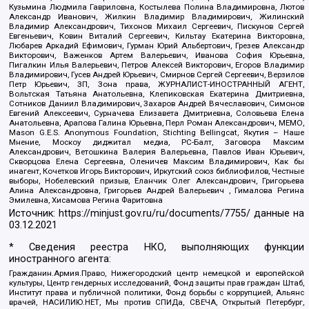
Кузьмина Людмила Гавриловна, Костылева Полина Владимировна, Лютов
Александр Иванович, Жилкин Владимир Владимирович, Жилинский
Владимир Александрович, Тихонов Михаил Сергеевич, Пискунов Сергей
Евгеньевич, Ковин Виталий Сергеевич, Кильтау Екатерина Викторовна,
Любарев Аркадий Ефимович, Гурман Юрий Альбертович, Грезев Александр
Викторович, Важенков Артем Валерьевич, Иванова София Юрьевна,
Пигалкин Илья Валерьевич, Петров Алексей Викторович, Егоров Владимир
Владимирович, Гусев Андрей Юрьевич, Смирнов Сергей Сергеевич, Верзилов
Петр Юрьевич, ЗП, Зона права, ЖУРНАЛИСТ-ИНОСТРАННЫЙ АГЕНТ,
Вольтская Татьяна Анатольевна, Клепиковская Екатерина Дмитриевна,
Сотников Даниил Владимирович, Захаров Андрей Вячеславович, Симонов
Евгений Алексеевич, Сурначева Елизавета Дмитриевна, Соловьева Елена
Анатольевна, Арапова Галина Юрьевна, Перл Роман Александрович, МЕМО,
Mason G.E.S. Anonymous Foundation, Stichting Bellingcat, Якутия – Наше
Мнение, Москоу диджитал медиа, РС-Балт, Заговора Максим
Александрович, Ветошкина Валерия Валерьевна, Павлов Иван Юрьевич,
Скворцова Елена Сергеевна, Оленичев Максим Владимирович, Как бы
инагент, Кочетков Игорь Викторович, Иркутский союз библиофилов, Честные
выборы, Нобелевский призыв, Еланчик Олег Александрович, Григорьева
Алина Александровна, Григорьев Андрей Валерьевич , Гималова Регина
Эмилевна, Хисамова Регина Фаритовна
Источник:
https://minjust.gov.ru/ru/documents/7755/
данные на
03.12.2021
* Сведения реестра НКО, выполняющих функции
иностранного агента:
Гражданин.Армия.Право, Нижегородский центр немецкой и европейской
культуры, Центр гендерных исследований, Фонд защиты прав граждан Штаб,
Институт права и публичной политики, Фонд борьбы с коррупцией, Альянс
врачей, НАСИЛИЮ.НЕТ, Мы против СПИДа, СВЕЧА, Открытый Петербург,