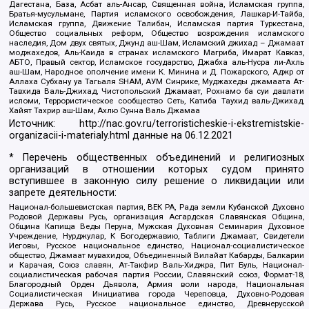
Дагестана, База, Асбат аль-Ансар, Священная война, Исламская группа,
Братья-мусульмане, Партия исламского освобождения, Лашкар-И-Тайба,
Исламская группа, Движение Талибан, Исламская партия Туркестана,
Общество социальных реформ, Общество возрождения исламского
наследия, Дом двух святых, Джунд аш-Шам, Исламский джихад – Джамаат
моджахедов, Аль-Каида в странах исламского Магриба, Имарат Кавказ,
АБТО, Правый сектор, Исламское государство, Джабха аль-Нусра ли-Ахль
аш-Шам, Народное ополчение имени К. Минина и Д. Пожарского, Аджр от
Аллаха Субхану уа Тагьаля SHAM, АУМ Синрике, Муджахеды джамаата Ат-
Тавхида Валь-Джихад, Чистопольский Джамаат, Рохнамо ба суи давлати
исломи, Террористическое сообщество Сеть, Катиба Таухид валь-Джихад,
Хайят Тахрир аш-Шам, Ахлю Сунна Валь Джамаа
Источник:
http://nac.gov.ru/terroristicheskie-i-ekstremistskie-
organizacii-i-materialy.html
данные на
06.12.2021
* Перечень общественных объединений и религиозных
организаций в отношении которых судом принято
вступившее в законную силу решение о ликвидации или
запрете деятельности:
Национал-большевистская партия, ВЕК РА, Рада земли Кубанской Духовно
Родовой Державы Русь, организация Асгардская Славянская Община,
Община Капища Веды Перуна, Мужская Духовная Семинария Духовное
Учреждение, Нурджулар, К Богодержавию, Таблиги Джамаат, Свидетели
Иеговы, Русское национальное единство, Национал-социалистическое
общество, Джамаат мувахидов, Объединенный Вилайат Кабарды, Балкарии
и Карачая, Союз славян, Ат-Такфир Валь-Хиджра, Пит Буль, Национал-
социалистическая рабочая партия России, Славянский союз, Формат-18,
Благородный Орден Дьявола, Армия воли народа, Национальная
Социалистическая Инициатива города Череповца, Духовно-Родовая
Держава Русь, Русское национальное единство, Древнерусской