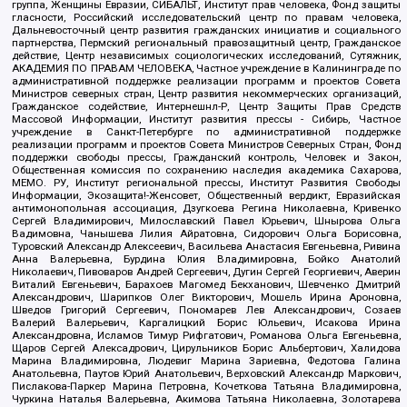
группа, Женщины Евразии, СИБАЛЬТ, Институт прав человека, Фонд защиты
гласности, Российский исследовательский центр по правам человека,
Дальневосточный центр развития гражданских инициатив и социального
партнерства, Пермский региональный правозащитный центр, Гражданское
действие, Центр независимых социологических исследований, Сутяжник,
АКАДЕМИЯ ПО ПРАВАМ ЧЕЛОВЕКА, Частное учреждение в Калининграде по
административной поддержке реализации программ и проектов Совета
Министров северных стран, Центр развития некоммерческих организаций,
Гражданское содействие, Интернешнл-Р, Центр Защиты Прав Средств
Массовой Информации, Институт развития прессы - Сибирь, Частное
учреждение в Санкт-Петербурге по административной поддержке
реализации программ и проектов Совета Министров Северных Стран, Фонд
поддержки свободы прессы, Гражданский контроль, Человек и Закон,
Общественная комиссия по сохранению наследия академика Сахарова,
МЕМО. РУ, Институт региональной прессы, Институт Развития Свободы
Информации, Экозащита!-Женсовет, Общественный вердикт, Евразийская
антимонопольная ассоциация, Дзугкоева Регина Николаевна, Кривенко
Сергей Владимирович, Милославский Павел Юрьевич, Шнырова Ольга
Вадимовна, Чанышева Лилия Айратовна, Сидорович Ольга Борисовна,
Туровский Александр Алексеевич, Васильева Анастасия Евгеньевна, Ривина
Анна Валерьевна, Бурдина Юлия Владимировна, Бойко Анатолий
Николаевич, Пивоваров Андрей Сергеевич, Дугин Сергей Георгиевич, Аверин
Виталий Евгеньевич, Барахоев Магомед Бекханович, Шевченко Дмитрий
Александрович, Шарипков Олег Викторович, Мошель Ирина Ароновна,
Шведов Григорий Сергеевич, Пономарев Лев Александрович, Созаев
Валерий Валерьевич, Каргалицкий Борис Юльевич, Исакова Ирина
Александровна, Исламов Тимур Рифгатович, Романова Ольга Евгеньевна,
Щаров Сергей Алексадрович, Цирульников Борис Альбертович, Халидова
Марина Владимировна, Людевиг Марина Зариевна, Федотова Галина
Анатольевна, Паутов Юрий Анатольевич, Верховский Александр Маркович,
Пислакова-Паркер Марина Петровна, Кочеткова Татьяна Владимировна,
Чуркина Наталья Валерьевна, Акимова Татьяна Николаевна, Золотарева