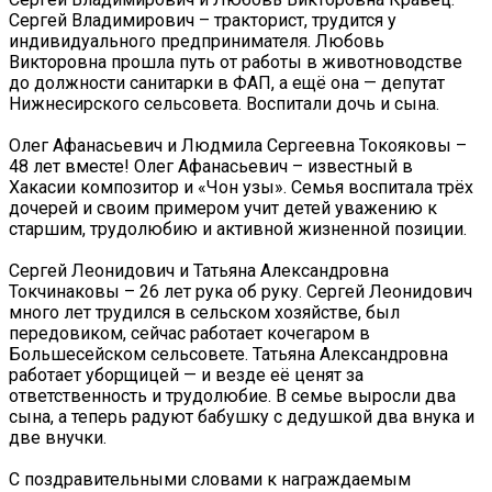
Сергей Владимирович – тракторист, трудится у
индивидуального предпринимателя. Любовь
Викторовна прошла путь от работы в животноводстве
до должности санитарки в ФАП, а ещё она — депутат
Нижнесирского сельсовета. Воспитали дочь и сына.
Олег Афанасьевич и Людмила Сергеевна Токояковы –
48 лет вместе! Олег Афанасьевич – известный в
Хакасии композитор и «Чон узы». Семья воспитала трёх
дочерей и своим примером учит детей уважению к
старшим, трудолюбию и активной жизненной позиции.
Сергей Леонидович и Татьяна Александровна
Токчинаковы – 26 лет рука об руку. Сергей Леонидович
много лет трудился в сельском хозяйстве, был
передовиком, сейчас работает кочегаром в
Большесейском сельсовете. Татьяна Александровна
работает уборщицей — и везде её ценят за
ответственность и трудолюбие. В семье выросли два
сына, а теперь радуют бабушку с дедушкой два внука и
две внучки.
С поздравительными словами к награждаемым