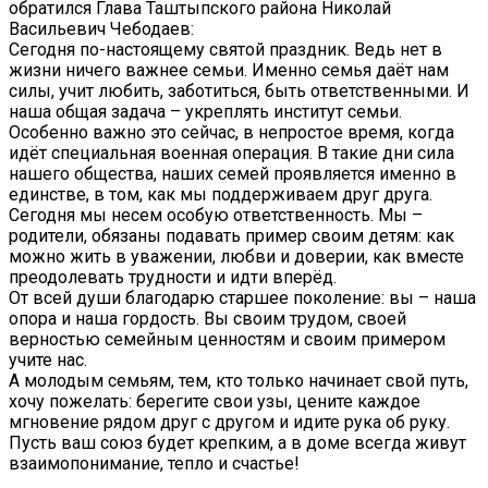
обратился Глава Таштыпского района Николай
Васильевич Чебодаев:
Сегодня по-настоящему святой праздник. Ведь нет в
жизни ничего важнее семьи. Именно семья даёт нам
силы, учит любить, заботиться, быть ответственными. И
наша общая задача – укреплять институт семьи.
Особенно важно это сейчас, в непростое время, когда
идёт специальная военная операция. В такие дни сила
нашего общества, наших семей проявляется именно в
единстве, в том, как мы поддерживаем друг друга.
Сегодня мы несем особую ответственность. Мы –
родители, обязаны подавать пример своим детям: как
можно жить в уважении, любви и доверии, как вместе
преодолевать трудности и идти вперёд.
От всей души благодарю старшее поколение: вы – наша
опора и наша гордость. Вы своим трудом, своей
верностью семейным ценностям и своим примером
учите нас.
А молодым семьям, тем, кто только начинает свой путь,
хочу пожелать: берегите свои узы, цените каждое
мгновение рядом друг с другом и идите рука об руку.
Пусть ваш союз будет крепким, а в доме всегда живут
взаимопонимание, тепло и счастье!