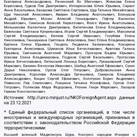
Екатерина Александровна, Рачинский Ян Збигневич, Жемкова Елена
Борисовна, Гудков Лев Дмитриевич, Илларионова Юлия Юрьевна, Саранг
Анна Васильевна, Захарова Светлана Сергеевна, Щур Татьяна Михайловна,
Щур Николай Алексеевич, Аверин Владимир Анатольевич, Блинушов
Андрей Юрьевич, Мосин Алексей Геннадьевич, Гефтер Валентин
Михайлович, Симонов Алексей Кириллович, Флиге Ирина Анатольевна,
Мельникова Валентина Дмитриевна, Вититинова Елена Владимировна,
Баженова Светлана Куприяновна, Исаев Сергей Владимирович, Максимов
Сергей Владимирович, Беляев Сергей Иванович, Голубева Елена
Николаевна, Ганнушкина Светлана Алексеевна, Закс Елена Владимировна,
Буртина Елена Юрьевна, Гендель Людмила Залмановна, Кокорина
Екатерина Алексеевна, Шуманов Илья Вячеславович, Арапова Галина
Юрьевна, Свечников Анатолий Мариевич, Прохоров Вадим Юрьевич,
Шахова Елена Владимировна, Подузов Сергей Васильевич, Протасова
Ирина Вячеславовна, Литинский Леонид Борисович, Лукашевский Сергей
Маркович, Бахмин Вячеслав Иванович, Шабад Анатолий Ефимович, Сухих
Дарья Николаевна, Орлов Олег Петрович, Добровольская Анна
Дмитриевна, Королева Александра Евгеньевна, Смирнов Владимир
Александрович, Вицин Сергей Ефимович, Золотухин Борис Андреевич,
Левинсон Лев Семенович, Локшина Татьяна Иосифовна, Орлов Олег
Петрович, Полякова Мара Федоровна, Резник Генри Маркович, Захаров
Герман Константинович
Источник:
http://unro.minjust.ru/NKOForeignAgent.aspx
данные
на
23.12.2021
* Единый федеральный список организаций, в том числе
иностранных и международных организаций, признанных в
соответствии с законодательством Российской Федерации
террористическими:
Высший военный Маджлисуль Шура, Конгресс народов Ичкерии и