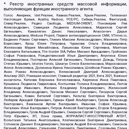
* Реестр иностранных средств массовой информации,
выполняющих функции иностранного агента:
Голос Америки, Idel.Реалии, Кавказ.Реалии, Крым.Реалии, Телеканал
Настоящее Время, Azatliq Radiosi, PCE/PC, Сибирь.Реалии, Фактограф,
Север.Реалии, Радио Свобода, MEDIUM-ORIENT, Пономарев Лев
Александрович, Савицкая Людмила Алексеевна, Маркелов Сергей
Евгеньевич, Камалягин Денис Николаевич, Апахончич Дарья
Александровна, Medusa Project, Первое антикоррупционное СМИ, VTimes.io,
Баданин Роман Сергеевич, Гликин Максим Александрович, Маняхин Петр
Борисович, Ярош Юлия Петровна, Чуракова Ольга Владимировна,
Железнова Мария Михайловна, Лукьянова Юлия Сергеевна, Маетная
Елизавета Витальевна, The Insider SIA, Рубин Михаил Аркадьевич, Гройсман
Софья Романовна, Рождественский Илья Дмитриевич, Апухтина Юлия
Владимировна, Постернак Алексей Евгеньевич, Телеканал Дождь, Петров
Степан Юрьевич, Istories fonds, Шмагун Олеся Валентиновна, Мароховская
Алеся Алексеевна, Долинина Ирина Николаевна, Шлейнов Роман Юрьевич,
Анин Роман Александрович, Великовский Дмитрий Александрович,
Альтаир 2021, Ромашки монолит, Главный редактор 2021, Вега 2021, Важные
иноагенты, Каткова Вероника Вячеславовна, Карезина Инна Павловна,
Кузьмина Людмила Гавриловна, Костылева Полина Владимировна, Лютов
Александр Иванович, Жилкин Владимир Владимирович, Жилинский
Владимир Александрович, Тихонов Михаил Сергеевич, Пискунов Сергей
Евгеньевич, Ковин Виталий Сергеевич, Кильтау Екатерина Викторовна,
Любарев Аркадий Ефимович, Гурман Юрий Альбертович, Грезев Александр
Викторович, Важенков Артем Валерьевич, Иванова София Юрьевна,
Пигалкин Илья Валерьевич, Петров Алексей Викторович, Егоров Владимир
Владимирович, Гусев Андрей Юрьевич, Смирнов Сергей Сергеевич, Верзилов
Петр Юрьевич, ЗП, Зона права, ЖУРНАЛИСТ-ИНОСТРАННЫЙ АГЕНТ,
Вольтская Татьяна Анатольевна, Клепиковская Екатерина Дмитриевна,
Сотников Даниил Владимирович, Захаров Андрей Вячеславович, Симонов
Евгений Алексеевич, Сурначева Елизавета Дмитриевна, Соловьева Елена