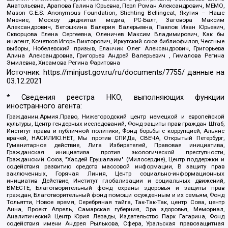
Анатольевна, Арапова Галина Юрьевна, Перл Роман Александрович, МЕМО,
Mason G.E.S. Anonymous Foundation, Stichting Bellingcat, Якутия – Наше
Мнение, Москоу диджитал медиа, РС-Балт, Заговора Максим
Александрович, Ветошкина Валерия Валерьевна, Павлов Иван Юрьевич,
Скворцова Елена Сергеевна, Оленичев Максим Владимирович, Как бы
инагент, Кочетков Игорь Викторович, Иркутский союз библиофилов, Честные
выборы, Нобелевский призыв, Еланчик Олег Александрович, Григорьева
Алина Александровна, Григорьев Андрей Валерьевич , Гималова Регина
Эмилевна, Хисамова Регина Фаритовна
Источник:
https://minjust.gov.ru/ru/documents/7755/
данные на
03.12.2021
* Сведения реестра НКО, выполняющих функции
иностранного агента:
Гражданин.Армия.Право, Нижегородский центр немецкой и европейской
культуры, Центр гендерных исследований, Фонд защиты прав граждан Штаб,
Институт права и публичной политики, Фонд борьбы с коррупцией, Альянс
врачей, НАСИЛИЮ.НЕТ, Мы против СПИДа, СВЕЧА, Открытый Петербург,
Гуманитарное действие, Лига Избирателей, Правовая инициатива,
Гражданская инициатива против экологической преступности,
Гражданский Союз, "Хасдей Ерушалаим" (Милосердие), Центр поддержки и
содействия развитию средств массовой информации, В защиту прав
заключенных, Горячая Линия, Центр социально-информационных
инициатив Действие, Институт глобализации и социальных движений,
ВМЕСТЕ, Благотворительный фонд охраны здоровья и защиты прав
граждан, Благотворительный фонд помощи осужденным и их семьям, Фонд
Тольятти, Новое время, Серебряная тайга, Так-Так-Так, центр Сова, центр
Анна, Проект Апрель, Самарская губерния, Эра здоровья, Мемориал,
Аналитический Центр Юрия Левады, Издательство Парк Гагарина, Фонд
содействия имени Андрея Рылькова, Сфера, Уральская правозащитная