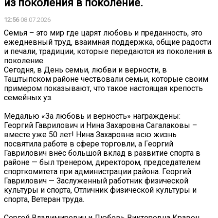
из поколения в поколение.
12:56
08.07.2026
Семья – это мир где царят любовь и преданность, это
ежедневный труд, взаимная поддержка, общие радости
и печали, традиции, которые передаются из поколения в
поколение.
Сегодня, в День семьи, любви и верности, в
Таштыпском районе чествовали семьи, которые своим
примером показывают, что такое настоящая крепость
семейных уз.
Медалью «За любовь и верность» награждены:
Георгий Гаврилович и Нина Захаровна Сагалаковы –
вместе уже 50 лет! Нина Захаровна всю жизнь
посвятила работе в сфере торговли, а Георгий
Гаврилович внёс большой вклад в развитие спорта в
районе — был тренером, директором, председателем
спорткомитета при администрации района. Георгий
Гаврилович — Заслуженный работник физической
культуры и спорта, Отличник физической культуры и
спорта, Ветеран труда.
Сергей Владимирович и Любовь Викторовна Кравец.