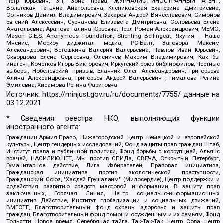
Петр Юрьевич, ЗП, Зона права, ЖУРНАЛИСТ-ИНОСТРАННЫЙ АГЕНТ,
Вольтская Татьяна Анатольевна, Клепиковская Екатерина Дмитриевна,
Сотников Даниил Владимирович, Захаров Андрей Вячеславович, Симонов
Евгений Алексеевич, Сурначева Елизавета Дмитриевна, Соловьева Елена
Анатольевна, Арапова Галина Юрьевна, Перл Роман Александрович, МЕМО,
Mason G.E.S. Anonymous Foundation, Stichting Bellingcat, Якутия – Наше
Мнение, Москоу диджитал медиа, РС-Балт, Заговора Максим
Александрович, Ветошкина Валерия Валерьевна, Павлов Иван Юрьевич,
Скворцова Елена Сергеевна, Оленичев Максим Владимирович, Как бы
инагент, Кочетков Игорь Викторович, Иркутский союз библиофилов, Честные
выборы, Нобелевский призыв, Еланчик Олег Александрович, Григорьева
Алина Александровна, Григорьев Андрей Валерьевич , Гималова Регина
Эмилевна, Хисамова Регина Фаритовна
Источник:
https://minjust.gov.ru/ru/documents/7755/
данные на
03.12.2021
* Сведения реестра НКО, выполняющих функции
иностранного агента:
Гражданин.Армия.Право, Нижегородский центр немецкой и европейской
культуры, Центр гендерных исследований, Фонд защиты прав граждан Штаб,
Институт права и публичной политики, Фонд борьбы с коррупцией, Альянс
врачей, НАСИЛИЮ.НЕТ, Мы против СПИДа, СВЕЧА, Открытый Петербург,
Гуманитарное действие, Лига Избирателей, Правовая инициатива,
Гражданская инициатива против экологической преступности,
Гражданский Союз, "Хасдей Ерушалаим" (Милосердие), Центр поддержки и
содействия развитию средств массовой информации, В защиту прав
заключенных, Горячая Линия, Центр социально-информационных
инициатив Действие, Институт глобализации и социальных движений,
ВМЕСТЕ, Благотворительный фонд охраны здоровья и защиты прав
граждан, Благотворительный фонд помощи осужденным и их семьям, Фонд
Тольятти, Новое время, Серебряная тайга, Так-Так-Так, центр Сова, центр