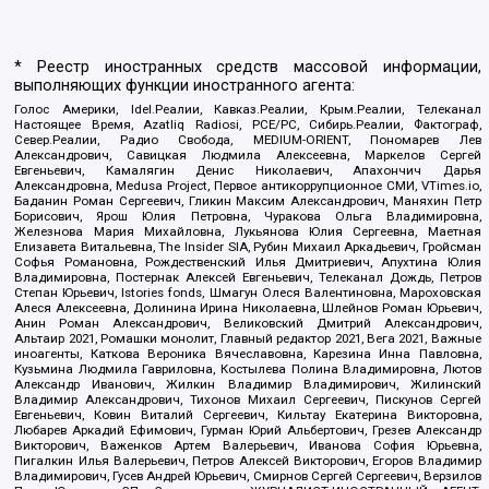
* Реестр иностранных средств массовой информации,
выполняющих функции иностранного агента:
Голос Америки, Idel.Реалии, Кавказ.Реалии, Крым.Реалии, Телеканал
Настоящее Время, Azatliq Radiosi, PCE/PC, Сибирь.Реалии, Фактограф,
Север.Реалии, Радио Свобода, MEDIUM-ORIENT, Пономарев Лев
Александрович, Савицкая Людмила Алексеевна, Маркелов Сергей
Евгеньевич, Камалягин Денис Николаевич, Апахончич Дарья
Александровна, Medusa Project, Первое антикоррупционное СМИ, VTimes.io,
Баданин Роман Сергеевич, Гликин Максим Александрович, Маняхин Петр
Борисович, Ярош Юлия Петровна, Чуракова Ольга Владимировна,
Железнова Мария Михайловна, Лукьянова Юлия Сергеевна, Маетная
Елизавета Витальевна, The Insider SIA, Рубин Михаил Аркадьевич, Гройсман
Софья Романовна, Рождественский Илья Дмитриевич, Апухтина Юлия
Владимировна, Постернак Алексей Евгеньевич, Телеканал Дождь, Петров
Степан Юрьевич, Istories fonds, Шмагун Олеся Валентиновна, Мароховская
Алеся Алексеевна, Долинина Ирина Николаевна, Шлейнов Роман Юрьевич,
Анин Роман Александрович, Великовский Дмитрий Александрович,
Альтаир 2021, Ромашки монолит, Главный редактор 2021, Вега 2021, Важные
иноагенты, Каткова Вероника Вячеславовна, Карезина Инна Павловна,
Кузьмина Людмила Гавриловна, Костылева Полина Владимировна, Лютов
Александр Иванович, Жилкин Владимир Владимирович, Жилинский
Владимир Александрович, Тихонов Михаил Сергеевич, Пискунов Сергей
Евгеньевич, Ковин Виталий Сергеевич, Кильтау Екатерина Викторовна,
Любарев Аркадий Ефимович, Гурман Юрий Альбертович, Грезев Александр
Викторович, Важенков Артем Валерьевич, Иванова София Юрьевна,
Пигалкин Илья Валерьевич, Петров Алексей Викторович, Егоров Владимир
Владимирович, Гусев Андрей Юрьевич, Смирнов Сергей Сергеевич, Верзилов