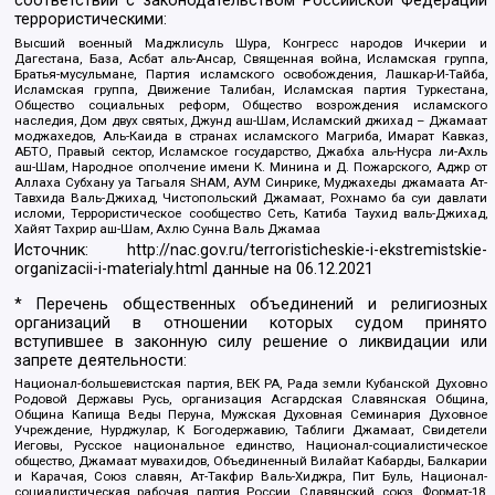
соответствии с законодательством Российской Федерации
террористическими:
Высший военный Маджлисуль Шура, Конгресс народов Ичкерии и
Дагестана, База, Асбат аль-Ансар, Священная война, Исламская группа,
Братья-мусульмане, Партия исламского освобождения, Лашкар-И-Тайба,
Исламская группа, Движение Талибан, Исламская партия Туркестана,
Общество социальных реформ, Общество возрождения исламского
наследия, Дом двух святых, Джунд аш-Шам, Исламский джихад – Джамаат
моджахедов, Аль-Каида в странах исламского Магриба, Имарат Кавказ,
АБТО, Правый сектор, Исламское государство, Джабха аль-Нусра ли-Ахль
аш-Шам, Народное ополчение имени К. Минина и Д. Пожарского, Аджр от
Аллаха Субхану уа Тагьаля SHAM, АУМ Синрике, Муджахеды джамаата Ат-
Тавхида Валь-Джихад, Чистопольский Джамаат, Рохнамо ба суи давлати
исломи, Террористическое сообщество Сеть, Катиба Таухид валь-Джихад,
Хайят Тахрир аш-Шам, Ахлю Сунна Валь Джамаа
Источник:
http://nac.gov.ru/terroristicheskie-i-ekstremistskie-
organizacii-i-materialy.html
данные на
06.12.2021
* Перечень общественных объединений и религиозных
организаций в отношении которых судом принято
вступившее в законную силу решение о ликвидации или
запрете деятельности:
Национал-большевистская партия, ВЕК РА, Рада земли Кубанской Духовно
Родовой Державы Русь, организация Асгардская Славянская Община,
Община Капища Веды Перуна, Мужская Духовная Семинария Духовное
Учреждение, Нурджулар, К Богодержавию, Таблиги Джамаат, Свидетели
Иеговы, Русское национальное единство, Национал-социалистическое
общество, Джамаат мувахидов, Объединенный Вилайат Кабарды, Балкарии
и Карачая, Союз славян, Ат-Такфир Валь-Хиджра, Пит Буль, Национал-
социалистическая рабочая партия России, Славянский союз, Формат-18,