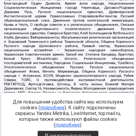
Благородный Орден Дьявола, Армия воли народа, Национальная
Социалистическая Инициатива города Череповца, Духовно-Родовая
Держава Русь, Русское национальное единство, Древнерусской
Инглистической церкви Православных Староверов-Инглингов, Русский
общенациональный союз, Движение против нелегальной иммиграции,
Кровь и Честь, О свободе совести и о религиозных объединениях, Омская
организация общественного политического движения Русское
национальное единство, Северное Братство, Клуб Болельщиков Футбольного
Клуба Динамо, Файзрахманисты, Мусульманская религиозная организация
п. Боровский Тюменского района Тюменской области, Община Коренного
Русского народа Щелковского района, Правый сектор, Украинская
национальная ассамблея – Украинская народная самооборона,
Украинская повстанческая армия, Тризуб им. Степана Бандеры, Братство,
Белый Крест, Misanthropic division, Религиозное объединение
последователей инглиизма, Народная Социальная Инициатива, TulaSkins,
Этнополитическое объединение Русские, Русское национальное
объединение Атака, Мечеть Мирмамеда, Община Коренного Русского
народа г. Астрахани, ВОЛЯ, Меджлис крымскотатарского народа, Рубеж
Севера, ТОЙС, О противодействии экстремистской деятельности,
РЕВТАТПОД, Артподготовка, Штольц, В честь иконы Божией Матери
Державная, Сектор 16, Независимость, Фирма, Молодежная правозащитная
группа МПГ, Курсом Правды и Единения, Каракольская инициативная
группа, Автоград Крю, Союз Славянских Сил Руси, Алля-Аят,
Для повышения удобства сайта мы используем
Благотворительный пансионат Ак Умут, Русская республика Русь,
Арестантское уголовное единство, Башкорт, Нация и свобода, W.H.С., Фалунь
cookies (
подробнее
). К сайту подключены
Дафа, Иртыш Ultras, Русский Патриотический клуб-Новокузнецк/РПК,
сервисы Yandex.Metrika, LiveInternet, top.mail.ru,
Сибирский державный союз, Фонд борьбы с коррупцией, Фонд защиты прав
граждан, Штабы Навального, Совет граждан СССР Прикубанского округа г.
которые также используют файлы cookies
Краснодара
(
подробнее
).
Источник:
https://minjust.gov.ru/ru/documents/7822/
данные на
08.12.2021
Я согласен/согласна