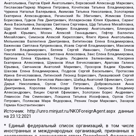
Анатольевна, Паутов Юрий Анатольевич, Верховский Александр Маркович,
Пислакова-Паркер Марина Петровна, Кочеткова Татьяна Владимировна,
Чуркина Наталья Валерьевна, Акимова Татьяна Николаевна, Золотарева
Екатерина Александровна, Рачинский Ян Збигневич, Жемкова Елена
Борисовна, Гудков Лев Дмитриевич, Илларионова Юлия Юрьевна, Саранг
Анна Васильевна, Захарова Светлана Сергеевна, Щур Татьяна Михайловна,
Щур Николай Алексеевич, Аверин Владимир Анатольевич, Блинушов
Андрей Юрьевич, Мосин Алексей Геннадьевич, Гефтер Валентин
Михайлович, Симонов Алексей Кириллович, Флиге Ирина Анатольевна,
Мельникова Валентина Дмитриевна, Вититинова Елена Владимировна,
Баженова Светлана Куприяновна, Исаев Сергей Владимирович, Максимов
Сергей Владимирович, Беляев Сергей Иванович, Голубева Елена
Николаевна, Ганнушкина Светлана Алексеевна, Закс Елена Владимировна,
Буртина Елена Юрьевна, Гендель Людмила Залмановна, Кокорина
Екатерина Алексеевна, Шуманов Илья Вячеславович, Арапова Галина
Юрьевна, Свечников Анатолий Мариевич, Прохоров Вадим Юрьевич,
Шахова Елена Владимировна, Подузов Сергей Васильевич, Протасова
Ирина Вячеславовна, Литинский Леонид Борисович, Лукашевский Сергей
Маркович, Бахмин Вячеслав Иванович, Шабад Анатолий Ефимович, Сухих
Дарья Николаевна, Орлов Олег Петрович, Добровольская Анна
Дмитриевна, Королева Александра Евгеньевна, Смирнов Владимир
Александрович, Вицин Сергей Ефимович, Золотухин Борис Андреевич,
Левинсон Лев Семенович, Локшина Татьяна Иосифовна, Орлов Олег
Петрович, Полякова Мара Федоровна, Резник Генри Маркович, Захаров
Герман Константинович
Источник:
http://unro.minjust.ru/NKOForeignAgent.aspx
данные
на
23.12.2021
* Единый федеральный список организаций, в том числе
иностранных и международных организаций, признанных в