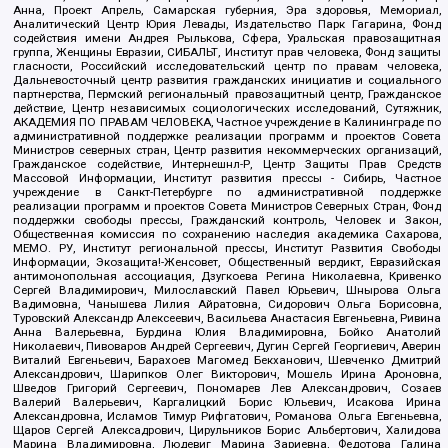
Анна, Проект Апрель, Самарская губерния, Эра здоровья, Мемориал,
Аналитический Центр Юрия Левады, Издательство Парк Гагарина, Фонд
содействия имени Андрея Рылькова, Сфера, Уральская правозащитная
группа, Женщины Евразии, СИБАЛЬТ, Институт прав человека, Фонд защиты
гласности, Российский исследовательский центр по правам человека,
Дальневосточный центр развития гражданских инициатив и социального
партнерства, Пермский региональный правозащитный центр, Гражданское
действие, Центр независимых социологических исследований, Сутяжник,
АКАДЕМИЯ ПО ПРАВАМ ЧЕЛОВЕКА, Частное учреждение в Калининграде по
административной поддержке реализации программ и проектов Совета
Министров северных стран, Центр развития некоммерческих организаций,
Гражданское содействие, Интернешнл-Р, Центр Защиты Прав Средств
Массовой Информации, Институт развития прессы - Сибирь, Частное
учреждение в Санкт-Петербурге по административной поддержке
реализации программ и проектов Совета Министров Северных Стран, Фонд
поддержки свободы прессы, Гражданский контроль, Человек и Закон,
Общественная комиссия по сохранению наследия академика Сахарова,
МЕМО. РУ, Институт региональной прессы, Институт Развития Свободы
Информации, Экозащита!-Женсовет, Общественный вердикт, Евразийская
антимонопольная ассоциация, Дзугкоева Регина Николаевна, Кривенко
Сергей Владимирович, Милославский Павел Юрьевич, Шнырова Ольга
Вадимовна, Чанышева Лилия Айратовна, Сидорович Ольга Борисовна,
Туровский Александр Алексеевич, Васильева Анастасия Евгеньевна, Ривина
Анна Валерьевна, Бурдина Юлия Владимировна, Бойко Анатолий
Николаевич, Пивоваров Андрей Сергеевич, Дугин Сергей Георгиевич, Аверин
Виталий Евгеньевич, Барахоев Магомед Бекханович, Шевченко Дмитрий
Александрович, Шарипков Олег Викторович, Мошель Ирина Ароновна,
Шведов Григорий Сергеевич, Пономарев Лев Александрович, Созаев
Валерий Валерьевич, Каргалицкий Борис Юльевич, Исакова Ирина
Александровна, Исламов Тимур Рифгатович, Романова Ольга Евгеньевна,
Щаров Сергей Алексадрович, Цирульников Борис Альбертович, Халидова
Марина Владимировна, Людевиг Марина Зариевна, Федотова Галина