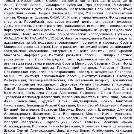
Тольятти, Новое время, Серебряная тайга, Так-Так-Так, центр Сова, центр
Анна, Проект Апрель, Самарская губерния, Эра здоровья, Мемориал,
Аналитический Центр Юрия Левады, Издательство Парк Гагарина, Фонд
содействия имени Андрея Рылькова, Сфера, Уральская правозащитная
группа, Женщины Евразии, СИБАЛЬТ, Институт прав человека, Фонд защиты
гласности, Российский исследовательский центр по правам человека,
Дальневосточный центр развития гражданских инициатив и социального
партнерства, Пермский региональный правозащитный центр, Гражданское
действие, Центр независимых социологических исследований, Сутяжник,
АКАДЕМИЯ ПО ПРАВАМ ЧЕЛОВЕКА, Частное учреждение в Калининграде по
административной поддержке реализации программ и проектов Совета
Министров северных стран, Центр развития некоммерческих организаций,
Гражданское содействие, Интернешнл-Р, Центр Защиты Прав Средств
Массовой Информации, Институт развития прессы - Сибирь, Частное
учреждение в Санкт-Петербурге по административной поддержке
реализации программ и проектов Совета Министров Северных Стран, Фонд
поддержки свободы прессы, Гражданский контроль, Человек и Закон,
Общественная комиссия по сохранению наследия академика Сахарова,
МЕМО. РУ, Институт региональной прессы, Институт Развития Свободы
Информации, Экозащита!-Женсовет, Общественный вердикт, Евразийская
антимонопольная ассоциация, Дзугкоева Регина Николаевна, Кривенко
Сергей Владимирович, Милославский Павел Юрьевич, Шнырова Ольга
Вадимовна, Чанышева Лилия Айратовна, Сидорович Ольга Борисовна,
Туровский Александр Алексеевич, Васильева Анастасия Евгеньевна, Ривина
Анна Валерьевна, Бурдина Юлия Владимировна, Бойко Анатолий
Николаевич, Пивоваров Андрей Сергеевич, Дугин Сергей Георгиевич, Аверин
Виталий Евгеньевич, Барахоев Магомед Бекханович, Шевченко Дмитрий
Александрович, Шарипков Олег Викторович, Мошель Ирина Ароновна,
Шведов Григорий Сергеевич, Пономарев Лев Александрович, Созаев
Валерий Валерьевич, Каргалицкий Борис Юльевич, Исакова Ирина
Александровна, Исламов Тимур Рифгатович, Романова Ольга Евгеньевна,
Щаров Сергей Алексадрович, Цирульников Борис Альбертович, Халидова