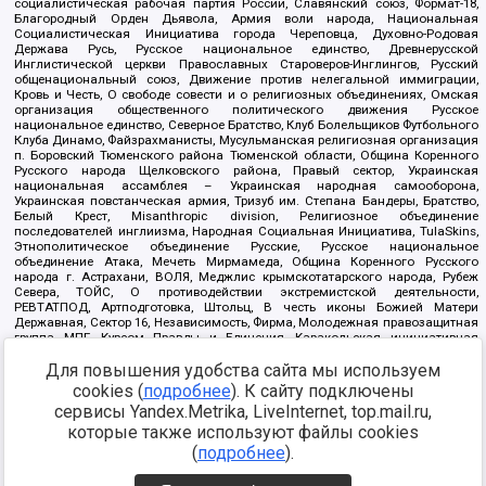
социалистическая рабочая партия России, Славянский союз, Формат-18,
Благородный Орден Дьявола, Армия воли народа, Национальная
Социалистическая Инициатива города Череповца, Духовно-Родовая
Держава Русь, Русское национальное единство, Древнерусской
Инглистической церкви Православных Староверов-Инглингов, Русский
общенациональный союз, Движение против нелегальной иммиграции,
Кровь и Честь, О свободе совести и о религиозных объединениях, Омская
организация общественного политического движения Русское
национальное единство, Северное Братство, Клуб Болельщиков Футбольного
Клуба Динамо, Файзрахманисты, Мусульманская религиозная организация
п. Боровский Тюменского района Тюменской области, Община Коренного
Русского народа Щелковского района, Правый сектор, Украинская
национальная ассамблея – Украинская народная самооборона,
Украинская повстанческая армия, Тризуб им. Степана Бандеры, Братство,
Белый Крест, Misanthropic division, Религиозное объединение
последователей инглиизма, Народная Социальная Инициатива, TulaSkins,
Этнополитическое объединение Русские, Русское национальное
объединение Атака, Мечеть Мирмамеда, Община Коренного Русского
народа г. Астрахани, ВОЛЯ, Меджлис крымскотатарского народа, Рубеж
Севера, ТОЙС, О противодействии экстремистской деятельности,
РЕВТАТПОД, Артподготовка, Штольц, В честь иконы Божией Матери
Державная, Сектор 16, Независимость, Фирма, Молодежная правозащитная
группа МПГ, Курсом Правды и Единения, Каракольская инициативная
группа, Автоград Крю, Союз Славянских Сил Руси, Алля-Аят,
Для повышения удобства сайта мы используем
Благотворительный пансионат Ак Умут, Русская республика Русь,
Арестантское уголовное единство, Башкорт, Нация и свобода, W.H.С., Фалунь
cookies (
подробнее
). К сайту подключены
Дафа, Иртыш Ultras, Русский Патриотический клуб-Новокузнецк/РПК,
сервисы Yandex.Metrika, LiveInternet, top.mail.ru,
Сибирский державный союз, Фонд борьбы с коррупцией, Фонд защиты прав
граждан, Штабы Навального, Совет граждан СССР Прикубанского округа г.
которые также используют файлы cookies
Краснодара
(
подробнее
).
Источник:
https://minjust.gov.ru/ru/documents/7822/
данные на
08.12.2021