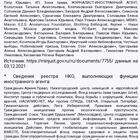
Петр Юрьевич, ЗП, Зона права, ЖУРНАЛИСТ-ИНОСТРАННЫЙ АГЕНТ,
Вольтская Татьяна Анатольевна, Клепиковская Екатерина Дмитриевна,
Сотников Даниил Владимирович, Захаров Андрей Вячеславович, Симонов
Евгений Алексеевич, Сурначева Елизавета Дмитриевна, Соловьева Елена
Анатольевна, Арапова Галина Юрьевна, Перл Роман Александрович, МЕМО,
Mason G.E.S. Anonymous Foundation, Stichting Bellingcat, Якутия – Наше
Мнение, Москоу диджитал медиа, РС-Балт, Заговора Максим
Александрович, Ветошкина Валерия Валерьевна, Павлов Иван Юрьевич,
Скворцова Елена Сергеевна, Оленичев Максим Владимирович, Как бы
инагент, Кочетков Игорь Викторович, Иркутский союз библиофилов, Честные
выборы, Нобелевский призыв, Еланчик Олег Александрович, Григорьева
Алина Александровна, Григорьев Андрей Валерьевич , Гималова Регина
Эмилевна, Хисамова Регина Фаритовна
Источник:
https://minjust.gov.ru/ru/documents/7755/
данные на
03.12.2021
* Сведения реестра НКО, выполняющих функции
иностранного агента:
Гражданин.Армия.Право, Нижегородский центр немецкой и европейской
культуры, Центр гендерных исследований, Фонд защиты прав граждан Штаб,
Институт права и публичной политики, Фонд борьбы с коррупцией, Альянс
врачей, НАСИЛИЮ.НЕТ, Мы против СПИДа, СВЕЧА, Открытый Петербург,
Гуманитарное действие, Лига Избирателей, Правовая инициатива,
Гражданская инициатива против экологической преступности,
Гражданский Союз, "Хасдей Ерушалаим" (Милосердие), Центр поддержки и
содействия развитию средств массовой информации, В защиту прав
заключенных, Горячая Линия, Центр социально-информационных
инициатив Действие, Институт глобализации и социальных движений,
ВМЕСТЕ, Благотворительный фонд охраны здоровья и защиты прав
граждан, Благотворительный фонд помощи осужденным и их семьям, Фонд