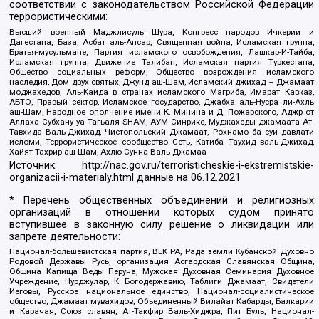
соответствии с законодательством Российской Федерации
террористическими:
Высший военный Маджлисуль Шура, Конгресс народов Ичкерии и
Дагестана, База, Асбат аль-Ансар, Священная война, Исламская группа,
Братья-мусульмане, Партия исламского освобождения, Лашкар-И-Тайба,
Исламская группа, Движение Талибан, Исламская партия Туркестана,
Общество социальных реформ, Общество возрождения исламского
наследия, Дом двух святых, Джунд аш-Шам, Исламский джихад – Джамаат
моджахедов, Аль-Каида в странах исламского Магриба, Имарат Кавказ,
АБТО, Правый сектор, Исламское государство, Джабха аль-Нусра ли-Ахль
аш-Шам, Народное ополчение имени К. Минина и Д. Пожарского, Аджр от
Аллаха Субхану уа Тагьаля SHAM, АУМ Синрике, Муджахеды джамаата Ат-
Тавхида Валь-Джихад, Чистопольский Джамаат, Рохнамо ба суи давлати
исломи, Террористическое сообщество Сеть, Катиба Таухид валь-Джихад,
Хайят Тахрир аш-Шам, Ахлю Сунна Валь Джамаа
Источник:
http://nac.gov.ru/terroristicheskie-i-ekstremistskie-
organizacii-i-materialy.html
данные на
06.12.2021
* Перечень общественных объединений и религиозных
организаций в отношении которых судом принято
вступившее в законную силу решение о ликвидации или
запрете деятельности:
Национал-большевистская партия, ВЕК РА, Рада земли Кубанской Духовно
Родовой Державы Русь, организация Асгардская Славянская Община,
Община Капища Веды Перуна, Мужская Духовная Семинария Духовное
Учреждение, Нурджулар, К Богодержавию, Таблиги Джамаат, Свидетели
Иеговы, Русское национальное единство, Национал-социалистическое
общество, Джамаат мувахидов, Объединенный Вилайат Кабарды, Балкарии
и Карачая, Союз славян, Ат-Такфир Валь-Хиджра, Пит Буль, Национал-