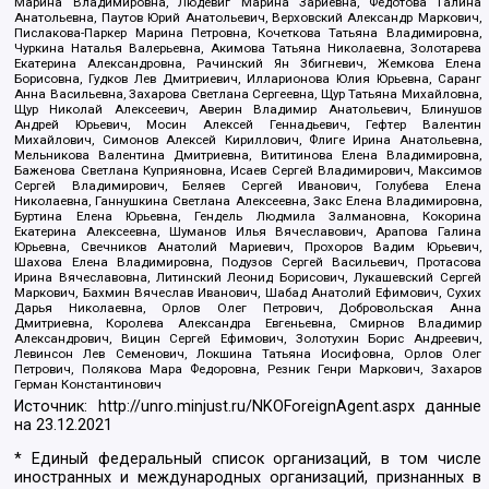
Марина Владимировна, Людевиг Марина Зариевна, Федотова Галина
Анатольевна, Паутов Юрий Анатольевич, Верховский Александр Маркович,
Пислакова-Паркер Марина Петровна, Кочеткова Татьяна Владимировна,
Чуркина Наталья Валерьевна, Акимова Татьяна Николаевна, Золотарева
Екатерина Александровна, Рачинский Ян Збигневич, Жемкова Елена
Борисовна, Гудков Лев Дмитриевич, Илларионова Юлия Юрьевна, Саранг
Анна Васильевна, Захарова Светлана Сергеевна, Щур Татьяна Михайловна,
Щур Николай Алексеевич, Аверин Владимир Анатольевич, Блинушов
Андрей Юрьевич, Мосин Алексей Геннадьевич, Гефтер Валентин
Михайлович, Симонов Алексей Кириллович, Флиге Ирина Анатольевна,
Мельникова Валентина Дмитриевна, Вититинова Елена Владимировна,
Баженова Светлана Куприяновна, Исаев Сергей Владимирович, Максимов
Сергей Владимирович, Беляев Сергей Иванович, Голубева Елена
Николаевна, Ганнушкина Светлана Алексеевна, Закс Елена Владимировна,
Буртина Елена Юрьевна, Гендель Людмила Залмановна, Кокорина
Екатерина Алексеевна, Шуманов Илья Вячеславович, Арапова Галина
Юрьевна, Свечников Анатолий Мариевич, Прохоров Вадим Юрьевич,
Шахова Елена Владимировна, Подузов Сергей Васильевич, Протасова
Ирина Вячеславовна, Литинский Леонид Борисович, Лукашевский Сергей
Маркович, Бахмин Вячеслав Иванович, Шабад Анатолий Ефимович, Сухих
Дарья Николаевна, Орлов Олег Петрович, Добровольская Анна
Дмитриевна, Королева Александра Евгеньевна, Смирнов Владимир
Александрович, Вицин Сергей Ефимович, Золотухин Борис Андреевич,
Левинсон Лев Семенович, Локшина Татьяна Иосифовна, Орлов Олег
Петрович, Полякова Мара Федоровна, Резник Генри Маркович, Захаров
Герман Константинович
Источник:
http://unro.minjust.ru/NKOForeignAgent.aspx
данные
на
23.12.2021
* Единый федеральный список организаций, в том числе
иностранных и международных организаций, признанных в