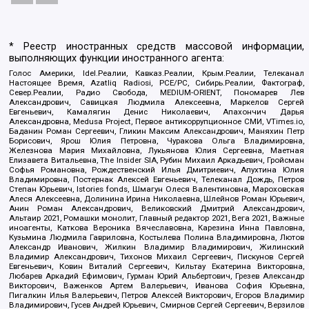
* Реестр иностранных средств массовой информации,
выполняющих функции иностранного агента:
Голос Америки, Idel.Реалии, Кавказ.Реалии, Крым.Реалии, Телеканал
Настоящее Время, Azatliq Radiosi, PCE/PC, Сибирь.Реалии, Фактограф,
Север.Реалии, Радио Свобода, MEDIUM-ORIENT, Пономарев Лев
Александрович, Савицкая Людмила Алексеевна, Маркелов Сергей
Евгеньевич, Камалягин Денис Николаевич, Апахончич Дарья
Александровна, Medusa Project, Первое антикоррупционное СМИ, VTimes.io,
Баданин Роман Сергеевич, Гликин Максим Александрович, Маняхин Петр
Борисович, Ярош Юлия Петровна, Чуракова Ольга Владимировна,
Железнова Мария Михайловна, Лукьянова Юлия Сергеевна, Маетная
Елизавета Витальевна, The Insider SIA, Рубин Михаил Аркадьевич, Гройсман
Софья Романовна, Рождественский Илья Дмитриевич, Апухтина Юлия
Владимировна, Постернак Алексей Евгеньевич, Телеканал Дождь, Петров
Степан Юрьевич, Istories fonds, Шмагун Олеся Валентиновна, Мароховская
Алеся Алексеевна, Долинина Ирина Николаевна, Шлейнов Роман Юрьевич,
Анин Роман Александрович, Великовский Дмитрий Александрович,
Альтаир 2021, Ромашки монолит, Главный редактор 2021, Вега 2021, Важные
иноагенты, Каткова Вероника Вячеславовна, Карезина Инна Павловна,
Кузьмина Людмила Гавриловна, Костылева Полина Владимировна, Лютов
Александр Иванович, Жилкин Владимир Владимирович, Жилинский
Владимир Александрович, Тихонов Михаил Сергеевич, Пискунов Сергей
Евгеньевич, Ковин Виталий Сергеевич, Кильтау Екатерина Викторовна,
Любарев Аркадий Ефимович, Гурман Юрий Альбертович, Грезев Александр
Викторович, Важенков Артем Валерьевич, Иванова София Юрьевна,
Пигалкин Илья Валерьевич, Петров Алексей Викторович, Егоров Владимир
Владимирович, Гусев Андрей Юрьевич, Смирнов Сергей Сергеевич, Верзилов