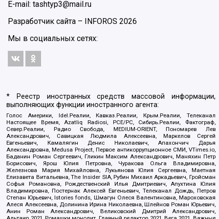
E-mail: tashtyp3@mail.ru
Разработчик сайта –
INFOROS
2026
Мы в социальных сетях:
* Реестр иностранных средств массовой информации,
выполняющих функции иностранного агента:
Голос Америки, Idel.Реалии, Кавказ.Реалии, Крым.Реалии, Телеканал
Настоящее Время, Azatliq Radiosi, PCE/PC, Сибирь.Реалии, Фактограф,
Север.Реалии, Радио Свобода, MEDIUM-ORIENT, Пономарев Лев
Александрович, Савицкая Людмила Алексеевна, Маркелов Сергей
Евгеньевич, Камалягин Денис Николаевич, Апахончич Дарья
Александровна, Medusa Project, Первое антикоррупционное СМИ, VTimes.io,
Баданин Роман Сергеевич, Гликин Максим Александрович, Маняхин Петр
Борисович, Ярош Юлия Петровна, Чуракова Ольга Владимировна,
Железнова Мария Михайловна, Лукьянова Юлия Сергеевна, Маетная
Елизавета Витальевна, The Insider SIA, Рубин Михаил Аркадьевич, Гройсман
Софья Романовна, Рождественский Илья Дмитриевич, Апухтина Юлия
Владимировна, Постернак Алексей Евгеньевич, Телеканал Дождь, Петров
Степан Юрьевич, Istories fonds, Шмагун Олеся Валентиновна, Мароховская
Алеся Алексеевна, Долинина Ирина Николаевна, Шлейнов Роман Юрьевич,
Анин Роман Александрович, Великовский Дмитрий Александрович,
Альтаир 2021, Ромашки монолит, Главный редактор 2021, Вега 2021, Важные