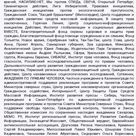
врачей, НАСИЛИЮ.НЕТ, Мы против СПИДа, СВЕЧА, Открытый Петербург,
Гуманитарное действие, Лига Избирателей, Правовая инициатива,
Гражданская инициатива против экологической преступности,
Гражданский Союз, "Хасдей Ерушалаим" (Милосердие), Центр поддержки и
содействия развитию средств массовой информации, В защиту прав
заключенных, Горячая Линия, Центр социально-информационных
инициатив Действие, Институт глобализации и социальных движений,
ВМЕСТЕ, Благотворительный фонд охраны здоровья и защиты прав
граждан, Благотворительный фонд помощи осужденным и их семьям, Фонд
Тольятти, Новое время, Серебряная тайга, Так-Так-Так, центр Сова, центр
Анна, Проект Апрель, Самарская губерния, Эра здоровья, Мемориал,
Аналитический Центр Юрия Левады, Издательство Парк Гагарина, Фонд
содействия имени Андрея Рылькова, Сфера, Уральская правозащитная
группа, Женщины Евразии, СИБАЛЬТ, Институт прав человека, Фонд защиты
гласности, Российский исследовательский центр по правам человека,
Дальневосточный центр развития гражданских инициатив и социального
партнерства, Пермский региональный правозащитный центр, Гражданское
действие, Центр независимых социологических исследований, Сутяжник,
АКАДЕМИЯ ПО ПРАВАМ ЧЕЛОВЕКА, Частное учреждение в Калининграде по
административной поддержке реализации программ и проектов Совета
Министров северных стран, Центр развития некоммерческих организаций,
Гражданское содействие, Интернешнл-Р, Центр Защиты Прав Средств
Массовой Информации, Институт развития прессы - Сибирь, Частное
учреждение в Санкт-Петербурге по административной поддержке
реализации программ и проектов Совета Министров Северных Стран, Фонд
поддержки свободы прессы, Гражданский контроль, Человек и Закон,
Общественная комиссия по сохранению наследия академика Сахарова,
МЕМО. РУ, Институт региональной прессы, Институт Развития Свободы
Информации, Экозащита!-Женсовет, Общественный вердикт, Евразийская
антимонопольная ассоциация, Дзугкоева Регина Николаевна, Кривенко
Сергей Владимирович, Милославский Павел Юрьевич, Шнырова Ольга
Вадимовна, Чанышева Лилия Айратовна, Сидорович Ольга Борисовна,