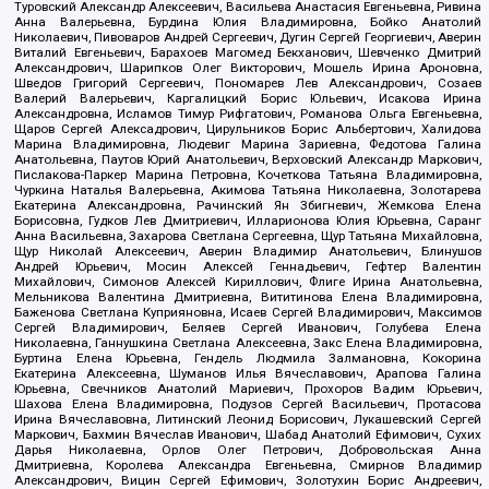
Туровский Александр Алексеевич, Васильева Анастасия Евгеньевна, Ривина
Анна Валерьевна, Бурдина Юлия Владимировна, Бойко Анатолий
Николаевич, Пивоваров Андрей Сергеевич, Дугин Сергей Георгиевич, Аверин
Виталий Евгеньевич, Барахоев Магомед Бекханович, Шевченко Дмитрий
Александрович, Шарипков Олег Викторович, Мошель Ирина Ароновна,
Шведов Григорий Сергеевич, Пономарев Лев Александрович, Созаев
Валерий Валерьевич, Каргалицкий Борис Юльевич, Исакова Ирина
Александровна, Исламов Тимур Рифгатович, Романова Ольга Евгеньевна,
Щаров Сергей Алексадрович, Цирульников Борис Альбертович, Халидова
Марина Владимировна, Людевиг Марина Зариевна, Федотова Галина
Анатольевна, Паутов Юрий Анатольевич, Верховский Александр Маркович,
Пислакова-Паркер Марина Петровна, Кочеткова Татьяна Владимировна,
Чуркина Наталья Валерьевна, Акимова Татьяна Николаевна, Золотарева
Екатерина Александровна, Рачинский Ян Збигневич, Жемкова Елена
Борисовна, Гудков Лев Дмитриевич, Илларионова Юлия Юрьевна, Саранг
Анна Васильевна, Захарова Светлана Сергеевна, Щур Татьяна Михайловна,
Щур Николай Алексеевич, Аверин Владимир Анатольевич, Блинушов
Андрей Юрьевич, Мосин Алексей Геннадьевич, Гефтер Валентин
Михайлович, Симонов Алексей Кириллович, Флиге Ирина Анатольевна,
Мельникова Валентина Дмитриевна, Вититинова Елена Владимировна,
Баженова Светлана Куприяновна, Исаев Сергей Владимирович, Максимов
Сергей Владимирович, Беляев Сергей Иванович, Голубева Елена
Николаевна, Ганнушкина Светлана Алексеевна, Закс Елена Владимировна,
Буртина Елена Юрьевна, Гендель Людмила Залмановна, Кокорина
Екатерина Алексеевна, Шуманов Илья Вячеславович, Арапова Галина
Юрьевна, Свечников Анатолий Мариевич, Прохоров Вадим Юрьевич,
Шахова Елена Владимировна, Подузов Сергей Васильевич, Протасова
Ирина Вячеславовна, Литинский Леонид Борисович, Лукашевский Сергей
Маркович, Бахмин Вячеслав Иванович, Шабад Анатолий Ефимович, Сухих
Дарья Николаевна, Орлов Олег Петрович, Добровольская Анна
Дмитриевна, Королева Александра Евгеньевна, Смирнов Владимир
Александрович, Вицин Сергей Ефимович, Золотухин Борис Андреевич,