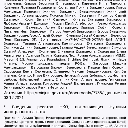
иноагенты, Каткова Вероника Вячеславовна, Карезина Инна Павловна,
Кузьмина Людмила Гавриловна, Костылева Полина Владимировна, Лютов
Александр Иванович, Жилкин Владимир Владимирович, Жилинский
Владимир Александрович, Тихонов Михаил Сергеевич, Пискунов Сергей
Евгеньевич, Ковин Виталий Сергеевич, Кильтау Екатерина Викторовна,
Любарев Аркадий Ефимович, Гурман Юрий Альбертович, Грезев Александр
Викторович, Важенков Артем Валерьевич, Иванова София Юрьевна,
Пигалкин Илья Валерьевич, Петров Алексей Викторович, Егоров Владимир
Владимирович, Гусев Андрей Юрьевич, Смирнов Сергей Сергеевич, Верзилов
Петр Юрьевич, ЗП, Зона права, ЖУРНАЛИСТ-ИНОСТРАННЫЙ АГЕНТ,
Вольтская Татьяна Анатольевна, Клепиковская Екатерина Дмитриевна,
Сотников Даниил Владимирович, Захаров Андрей Вячеславович, Симонов
Евгений Алексеевич, Сурначева Елизавета Дмитриевна, Соловьева Елена
Анатольевна, Арапова Галина Юрьевна, Перл Роман Александрович, МЕМО,
Mason G.E.S. Anonymous Foundation, Stichting Bellingcat, Якутия – Наше
Мнение, Москоу диджитал медиа, РС-Балт, Заговора Максим
Александрович, Ветошкина Валерия Валерьевна, Павлов Иван Юрьевич,
Скворцова Елена Сергеевна, Оленичев Максим Владимирович, Как бы
инагент, Кочетков Игорь Викторович, Иркутский союз библиофилов, Честные
выборы, Нобелевский призыв, Еланчик Олег Александрович, Григорьева
Алина Александровна, Григорьев Андрей Валерьевич , Гималова Регина
Эмилевна, Хисамова Регина Фаритовна
Источник:
https://minjust.gov.ru/ru/documents/7755/
данные на
03.12.2021
* Сведения реестра НКО, выполняющих функции
иностранного агента:
Гражданин.Армия.Право, Нижегородский центр немецкой и европейской
культуры, Центр гендерных исследований, Фонд защиты прав граждан Штаб,
Институт права и публичной политики, Фонд борьбы с коррупцией, Альянс