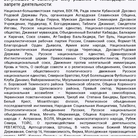
запрете деятельности:
Национал-большевистская партия, ВЕК РА, Рада земли Кубанской Духовно
Родовой Державы Русь, организация Асгардская Славянская Община,
Община Капища Веды Перуна, Мужская Духовная Семинария Духовное
Учреждение, Нурджулар, К Богодержавию, Таблиги Джамаат, Свидетели
Иеговы, Русское национальное единство, Национал-социалистическое
общество, Джамаат мувахидов, Объединенный Вилайат Кабарды, Балкарии
и Карачая, Союз славян, Ат-Такфир Валь-Хиджра, Пит Буль, Национал-
социалистическая рабочая партия России, Славянский союз, Формат-18,
Благородный Орден Дьявола, Армия воли народа, Национальная
Социалистическая Инициатива города Череповца, Духовно-Родовая
Держава Русь, Русское национальное единство, Древнерусской
Инглистической церкви Православных Староверов-Инглингов, Русский
общенациональный союз, Движение против нелегальной иммиграции,
Кровь и Честь, О свободе совести и о религиозных объединениях, Омская
организация общественного политического движения Русское
национальное единство, Северное Братство, Клуб Болельщиков Футбольного
Клуба Динамо, Файзрахманисты, Мусульманская религиозная организация
п. Боровский Тюменского района Тюменской области, Община Коренного
Русского народа Щелковского района, Правый сектор, Украинская
национальная ассамблея – Украинская народная самооборона,
Украинская повстанческая армия, Тризуб им. Степана Бандеры, Братство,
Белый Крест, Misanthropic division, Религиозное объединение
последователей инглиизма, Народная Социальная Инициатива, TulaSkins,
Этнополитическое объединение Русские, Русское национальное
объединение Атака, Мечеть Мирмамеда, Община Коренного Русского
народа г. Астрахани, ВОЛЯ, Меджлис крымскотатарского народа, Рубеж
Севера, ТОЙС, О противодействии экстремистской деятельности,
РЕВТАТПОД, Артподготовка, Штольц, В честь иконы Божией Матери
Державная, Сектор 16, Независимость, Фирма, Молодежная правозащитная
группа МПГ, Курсом Правды и Единения, Каракольская инициативная