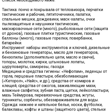
Список необходимого ниже.
Тактика: пончо и покрывала от тепловизора, перчатки
тактические и рабочие, пятиточечники, палатки,
спальные мешки, дождевики, маск-халаты, очки
пылезащитные и наушники тактические,
маскировочные сети (много), рыболовные сети (защита
от дронов), газовые плитки туристические, газовые
баллоны (много), газовые горелки, повербанки,
батарейки.
Инструмент: наборы инструментов и ключей, дизельные
и бензиновые генераторы, масло для генераторов,
бензопилы (дополнительно цепи, масло и свечи),
топоры, молотки, кирки, штыковые лопаты,
шуруповерты, саморезы, гвозди.
Медицина и средства гигиены: «Нефопам», леденцы от
горла, перцовые пластыри, обезболивающее
(«Кеторол», «Найс», и др.), средства от комаров и
клещей, средства от ожогов, заживляющие мази,
влажные салфетки, зубная паста, щетки, лейкопластыри,
мазь Теймурова, перевязочные средства, жгуты,
турникеты, сорбенты, обеззараживатели для воды.
Одежда: нижнее и нательное белье, носки, футболки,
балаклавы, кофты и штаны (защитного цвета), стельки