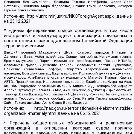
Левинсон Лев Семенович, Локшина Татьяна Иосифовна, Орлов Олег
Петрович, Полякова Мара Федоровна, Резник Генри Маркович, Захаров
Герман Константинович
Источник:
http://unro.minjust.ru/NKOForeignAgent.aspx
данные
на
23.12.2021
* Единый федеральный список организаций, в том числе
иностранных и международных организаций, признанных в
соответствии с законодательством Российской Федерации
террористическими:
Высший военный Маджлисуль Шура, Конгресс народов Ичкерии и
Дагестана, База, Асбат аль-Ансар, Священная война, Исламская группа,
Братья-мусульмане, Партия исламского освобождения, Лашкар-И-Тайба,
Исламская группа, Движение Талибан, Исламская партия Туркестана,
Общество социальных реформ, Общество возрождения исламского
наследия, Дом двух святых, Джунд аш-Шам, Исламский джихад – Джамаат
моджахедов, Аль-Каида в странах исламского Магриба, Имарат Кавказ,
АБТО, Правый сектор, Исламское государство, Джабха аль-Нусра ли-Ахль
аш-Шам, Народное ополчение имени К. Минина и Д. Пожарского, Аджр от
Аллаха Субхану уа Тагьаля SHAM, АУМ Синрике, Муджахеды джамаата Ат-
Тавхида Валь-Джихад, Чистопольский Джамаат, Рохнамо ба суи давлати
исломи, Террористическое сообщество Сеть, Катиба Таухид валь-Джихад,
Хайят Тахрир аш-Шам, Ахлю Сунна Валь Джамаа
Источник:
http://nac.gov.ru/terroristicheskie-i-ekstremistskie-
organizacii-i-materialy.html
данные на
06.12.2021
* Перечень общественных объединений и религиозных
организаций в отношении которых судом принято
вступившее в законную силу решение о ликвидации или