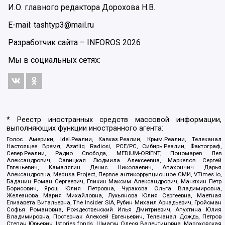
И.О. главного редактора Дорохова Н.В.
E-mail: tashtyp3@mail.ru
Разработчик сайта –
INFOROS
2026
Мы в социальных сетях:
* Реестр иностранных средств массовой информации,
выполняющих функции иностранного агента:
Голос Америки, Idel.Реалии, Кавказ.Реалии, Крым.Реалии, Телеканал
Настоящее Время, Azatliq Radiosi, PCE/PC, Сибирь.Реалии, Фактограф,
Север.Реалии, Радио Свобода, MEDIUM-ORIENT, Пономарев Лев
Александрович, Савицкая Людмила Алексеевна, Маркелов Сергей
Евгеньевич, Камалягин Денис Николаевич, Апахончич Дарья
Александровна, Medusa Project, Первое антикоррупционное СМИ, VTimes.io,
Баданин Роман Сергеевич, Гликин Максим Александрович, Маняхин Петр
Борисович, Ярош Юлия Петровна, Чуракова Ольга Владимировна,
Железнова Мария Михайловна, Лукьянова Юлия Сергеевна, Маетная
Елизавета Витальевна, The Insider SIA, Рубин Михаил Аркадьевич, Гройсман
Софья Романовна, Рождественский Илья Дмитриевич, Апухтина Юлия
Владимировна, Постернак Алексей Евгеньевич, Телеканал Дождь, Петров
Степан Юрьевич, Istories fonds, Шмагун Олеся Валентиновна, Мароховская