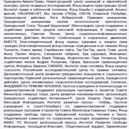
Гражданин.Армия.Право, Нижегородский центр немецкой и европейской
культуры, Центр гендерных исследований, Фонд защиты прав граждан Штаб,
Институт права и публичной политики, Фонд борьбы с коррупцией, Альянс
врачей, НАСИЛИЮ.НЕТ, Мы против СПИДа, СВЕЧА, Открытый Петербург,
Гуманитарное действие, Лига Избирателей, Правовая инициатива,
Гражданская инициатива против экологической преступности,
Гражданский Союз, "Хасдей Ерушалаим" (Милосердие), Центр поддержки и
содействия развитию средств массовой информации, В защиту прав
заключенных, Горячая Линия, Центр социально-информационных
инициатив Действие, Институт глобализации и социальных движений,
ВМЕСТЕ, Благотворительный фонд охраны здоровья и защиты прав
граждан, Благотворительный фонд помощи осужденным и их семьям, Фонд
Тольятти, Новое время, Серебряная тайга, Так-Так-Так, центр Сова, центр
Анна, Проект Апрель, Самарская губерния, Эра здоровья, Мемориал,
Аналитический Центр Юрия Левады, Издательство Парк Гагарина, Фонд
содействия имени Андрея Рылькова, Сфера, Уральская правозащитная
группа, Женщины Евразии, СИБАЛЬТ, Институт прав человека, Фонд защиты
гласности, Российский исследовательский центр по правам человека,
Дальневосточный центр развития гражданских инициатив и социального
партнерства, Пермский региональный правозащитный центр, Гражданское
действие, Центр независимых социологических исследований, Сутяжник,
АКАДЕМИЯ ПО ПРАВАМ ЧЕЛОВЕКА, Частное учреждение в Калининграде по
административной поддержке реализации программ и проектов Совета
Министров северных стран, Центр развития некоммерческих организаций,
Гражданское содействие, Интернешнл-Р, Центр Защиты Прав Средств
Массовой Информации, Институт развития прессы - Сибирь, Частное
учреждение в Санкт-Петербурге по административной поддержке
реализации программ и проектов Совета Министров Северных Стран, Фонд
поддержки свободы прессы, Гражданский контроль, Человек и Закон,
Общественная комиссия по сохранению наследия академика Сахарова,
МЕМО. РУ, Институт региональной прессы, Институт Развития Свободы
Информации, Экозащита!-Женсовет, Общественный вердикт, Евразийская