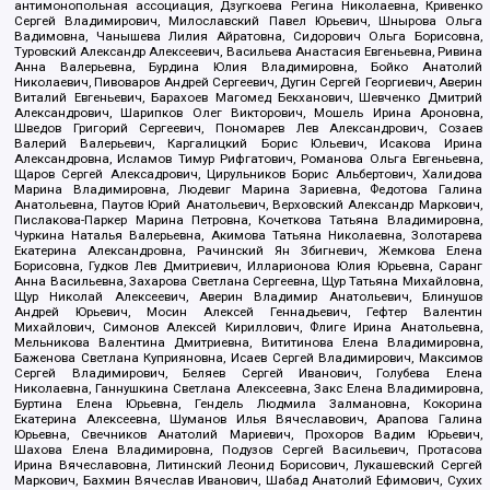
антимонопольная ассоциация, Дзугкоева Регина Николаевна, Кривенко
Сергей Владимирович, Милославский Павел Юрьевич, Шнырова Ольга
Вадимовна, Чанышева Лилия Айратовна, Сидорович Ольга Борисовна,
Туровский Александр Алексеевич, Васильева Анастасия Евгеньевна, Ривина
Анна Валерьевна, Бурдина Юлия Владимировна, Бойко Анатолий
Николаевич, Пивоваров Андрей Сергеевич, Дугин Сергей Георгиевич, Аверин
Виталий Евгеньевич, Барахоев Магомед Бекханович, Шевченко Дмитрий
Александрович, Шарипков Олег Викторович, Мошель Ирина Ароновна,
Шведов Григорий Сергеевич, Пономарев Лев Александрович, Созаев
Валерий Валерьевич, Каргалицкий Борис Юльевич, Исакова Ирина
Александровна, Исламов Тимур Рифгатович, Романова Ольга Евгеньевна,
Щаров Сергей Алексадрович, Цирульников Борис Альбертович, Халидова
Марина Владимировна, Людевиг Марина Зариевна, Федотова Галина
Анатольевна, Паутов Юрий Анатольевич, Верховский Александр Маркович,
Пислакова-Паркер Марина Петровна, Кочеткова Татьяна Владимировна,
Чуркина Наталья Валерьевна, Акимова Татьяна Николаевна, Золотарева
Екатерина Александровна, Рачинский Ян Збигневич, Жемкова Елена
Борисовна, Гудков Лев Дмитриевич, Илларионова Юлия Юрьевна, Саранг
Анна Васильевна, Захарова Светлана Сергеевна, Щур Татьяна Михайловна,
Щур Николай Алексеевич, Аверин Владимир Анатольевич, Блинушов
Андрей Юрьевич, Мосин Алексей Геннадьевич, Гефтер Валентин
Михайлович, Симонов Алексей Кириллович, Флиге Ирина Анатольевна,
Мельникова Валентина Дмитриевна, Вититинова Елена Владимировна,
Баженова Светлана Куприяновна, Исаев Сергей Владимирович, Максимов
Сергей Владимирович, Беляев Сергей Иванович, Голубева Елена
Николаевна, Ганнушкина Светлана Алексеевна, Закс Елена Владимировна,
Буртина Елена Юрьевна, Гендель Людмила Залмановна, Кокорина
Екатерина Алексеевна, Шуманов Илья Вячеславович, Арапова Галина
Юрьевна, Свечников Анатолий Мариевич, Прохоров Вадим Юрьевич,
Шахова Елена Владимировна, Подузов Сергей Васильевич, Протасова
Ирина Вячеславовна, Литинский Леонид Борисович, Лукашевский Сергей
Маркович, Бахмин Вячеслав Иванович, Шабад Анатолий Ефимович, Сухих