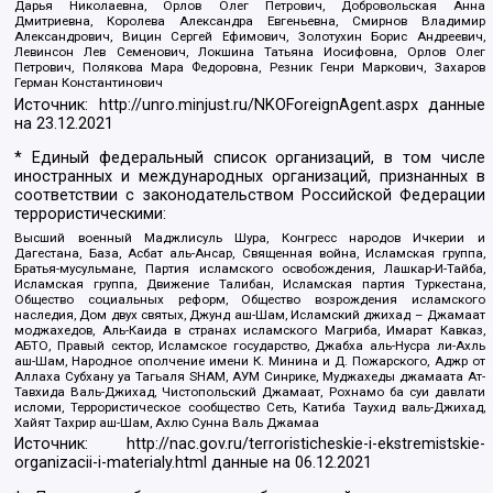
Дарья Николаевна, Орлов Олег Петрович, Добровольская Анна
Дмитриевна, Королева Александра Евгеньевна, Смирнов Владимир
Александрович, Вицин Сергей Ефимович, Золотухин Борис Андреевич,
Левинсон Лев Семенович, Локшина Татьяна Иосифовна, Орлов Олег
Петрович, Полякова Мара Федоровна, Резник Генри Маркович, Захаров
Герман Константинович
Источник:
http://unro.minjust.ru/NKOForeignAgent.aspx
данные
на
23.12.2021
* Единый федеральный список организаций, в том числе
иностранных и международных организаций, признанных в
соответствии с законодательством Российской Федерации
террористическими:
Высший военный Маджлисуль Шура, Конгресс народов Ичкерии и
Дагестана, База, Асбат аль-Ансар, Священная война, Исламская группа,
Братья-мусульмане, Партия исламского освобождения, Лашкар-И-Тайба,
Исламская группа, Движение Талибан, Исламская партия Туркестана,
Общество социальных реформ, Общество возрождения исламского
наследия, Дом двух святых, Джунд аш-Шам, Исламский джихад – Джамаат
моджахедов, Аль-Каида в странах исламского Магриба, Имарат Кавказ,
АБТО, Правый сектор, Исламское государство, Джабха аль-Нусра ли-Ахль
аш-Шам, Народное ополчение имени К. Минина и Д. Пожарского, Аджр от
Аллаха Субхану уа Тагьаля SHAM, АУМ Синрике, Муджахеды джамаата Ат-
Тавхида Валь-Джихад, Чистопольский Джамаат, Рохнамо ба суи давлати
исломи, Террористическое сообщество Сеть, Катиба Таухид валь-Джихад,
Хайят Тахрир аш-Шам, Ахлю Сунна Валь Джамаа
Источник:
http://nac.gov.ru/terroristicheskie-i-ekstremistskie-
organizacii-i-materialy.html
данные на
06.12.2021