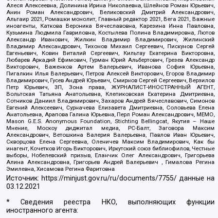
Алеся Алексеевна, Долинина Ирина Николаевна, Шлейнов Роман Юрьевич,
Анин Роман Александрович, Великовский Дмитрий Александрович,
Альтаир 2021, Ромашки монолит, Главный редактор 2021, Вега 2021, Важные
иноагенты, Каткова Вероника Вячеславовна, Карезина Инна Павловна,
Кузьмина Людмила Гавриловна, Костылева Полина Владимировна, Лютов
Александр Иванович, Жилкин Владимир Владимирович, Жилинский
Владимир Александрович, Тихонов Михаил Сергеевич, Пискунов Сергей
Евгеньевич, Ковин Виталий Сергеевич, Кильтау Екатерина Викторовна,
Любарев Аркадий Ефимович, Гурман Юрий Альбертович, Грезев Александр
Викторович, Важенков Артем Валерьевич, Иванова София Юрьевна,
Пигалкин Илья Валерьевич, Петров Алексей Викторович, Егоров Владимир
Владимирович, Гусев Андрей Юрьевич, Смирнов Сергей Сергеевич, Верзилов
Петр Юрьевич, ЗП, Зона права, ЖУРНАЛИСТ-ИНОСТРАННЫЙ АГЕНТ,
Вольтская Татьяна Анатольевна, Клепиковская Екатерина Дмитриевна,
Сотников Даниил Владимирович, Захаров Андрей Вячеславович, Симонов
Евгений Алексеевич, Сурначева Елизавета Дмитриевна, Соловьева Елена
Анатольевна, Арапова Галина Юрьевна, Перл Роман Александрович, МЕМО,
Mason G.E.S. Anonymous Foundation, Stichting Bellingcat, Якутия – Наше
Мнение, Москоу диджитал медиа, РС-Балт, Заговора Максим
Александрович, Ветошкина Валерия Валерьевна, Павлов Иван Юрьевич,
Скворцова Елена Сергеевна, Оленичев Максим Владимирович, Как бы
инагент, Кочетков Игорь Викторович, Иркутский союз библиофилов, Честные
выборы, Нобелевский призыв, Еланчик Олег Александрович, Григорьева
Алина Александровна, Григорьев Андрей Валерьевич , Гималова Регина
Эмилевна, Хисамова Регина Фаритовна
Источник:
https://minjust.gov.ru/ru/documents/7755/
данные на
03.12.2021
* Сведения реестра НКО, выполняющих функции
иностранного агента: