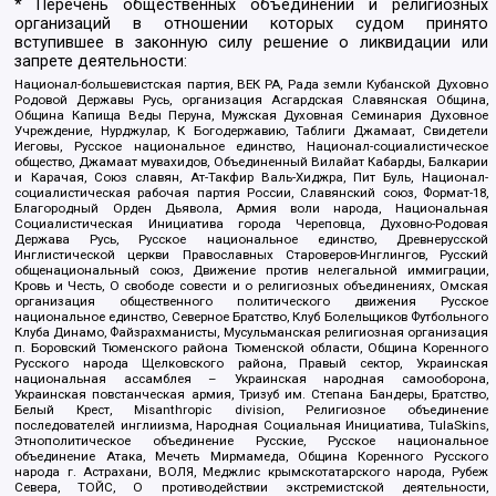
* Перечень общественных объединений и религиозных
организаций в отношении которых судом принято
вступившее в законную силу решение о ликвидации или
запрете деятельности:
Национал-большевистская партия, ВЕК РА, Рада земли Кубанской Духовно
Родовой Державы Русь, организация Асгардская Славянская Община,
Община Капища Веды Перуна, Мужская Духовная Семинария Духовное
Учреждение, Нурджулар, К Богодержавию, Таблиги Джамаат, Свидетели
Иеговы, Русское национальное единство, Национал-социалистическое
общество, Джамаат мувахидов, Объединенный Вилайат Кабарды, Балкарии
и Карачая, Союз славян, Ат-Такфир Валь-Хиджра, Пит Буль, Национал-
социалистическая рабочая партия России, Славянский союз, Формат-18,
Благородный Орден Дьявола, Армия воли народа, Национальная
Социалистическая Инициатива города Череповца, Духовно-Родовая
Держава Русь, Русское национальное единство, Древнерусской
Инглистической церкви Православных Староверов-Инглингов, Русский
общенациональный союз, Движение против нелегальной иммиграции,
Кровь и Честь, О свободе совести и о религиозных объединениях, Омская
организация общественного политического движения Русское
национальное единство, Северное Братство, Клуб Болельщиков Футбольного
Клуба Динамо, Файзрахманисты, Мусульманская религиозная организация
п. Боровский Тюменского района Тюменской области, Община Коренного
Русского народа Щелковского района, Правый сектор, Украинская
национальная ассамблея – Украинская народная самооборона,
Украинская повстанческая армия, Тризуб им. Степана Бандеры, Братство,
Белый Крест, Misanthropic division, Религиозное объединение
последователей инглиизма, Народная Социальная Инициатива, TulaSkins,
Этнополитическое объединение Русские, Русское национальное
объединение Атака, Мечеть Мирмамеда, Община Коренного Русского
народа г. Астрахани, ВОЛЯ, Меджлис крымскотатарского народа, Рубеж
Севера, ТОЙС, О противодействии экстремистской деятельности,