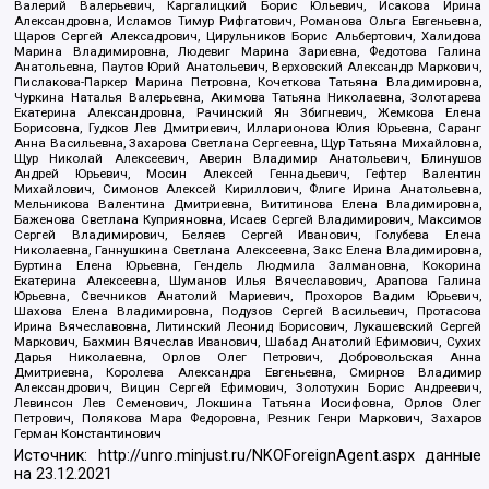
Валерий Валерьевич, Каргалицкий Борис Юльевич, Исакова Ирина
Александровна, Исламов Тимур Рифгатович, Романова Ольга Евгеньевна,
Щаров Сергей Алексадрович, Цирульников Борис Альбертович, Халидова
Марина Владимировна, Людевиг Марина Зариевна, Федотова Галина
Анатольевна, Паутов Юрий Анатольевич, Верховский Александр Маркович,
Пислакова-Паркер Марина Петровна, Кочеткова Татьяна Владимировна,
Чуркина Наталья Валерьевна, Акимова Татьяна Николаевна, Золотарева
Екатерина Александровна, Рачинский Ян Збигневич, Жемкова Елена
Борисовна, Гудков Лев Дмитриевич, Илларионова Юлия Юрьевна, Саранг
Анна Васильевна, Захарова Светлана Сергеевна, Щур Татьяна Михайловна,
Щур Николай Алексеевич, Аверин Владимир Анатольевич, Блинушов
Андрей Юрьевич, Мосин Алексей Геннадьевич, Гефтер Валентин
Михайлович, Симонов Алексей Кириллович, Флиге Ирина Анатольевна,
Мельникова Валентина Дмитриевна, Вититинова Елена Владимировна,
Баженова Светлана Куприяновна, Исаев Сергей Владимирович, Максимов
Сергей Владимирович, Беляев Сергей Иванович, Голубева Елена
Николаевна, Ганнушкина Светлана Алексеевна, Закс Елена Владимировна,
Буртина Елена Юрьевна, Гендель Людмила Залмановна, Кокорина
Екатерина Алексеевна, Шуманов Илья Вячеславович, Арапова Галина
Юрьевна, Свечников Анатолий Мариевич, Прохоров Вадим Юрьевич,
Шахова Елена Владимировна, Подузов Сергей Васильевич, Протасова
Ирина Вячеславовна, Литинский Леонид Борисович, Лукашевский Сергей
Маркович, Бахмин Вячеслав Иванович, Шабад Анатолий Ефимович, Сухих
Дарья Николаевна, Орлов Олег Петрович, Добровольская Анна
Дмитриевна, Королева Александра Евгеньевна, Смирнов Владимир
Александрович, Вицин Сергей Ефимович, Золотухин Борис Андреевич,
Левинсон Лев Семенович, Локшина Татьяна Иосифовна, Орлов Олег
Петрович, Полякова Мара Федоровна, Резник Генри Маркович, Захаров
Герман Константинович
Источник:
http://unro.minjust.ru/NKOForeignAgent.aspx
данные
на
23.12.2021