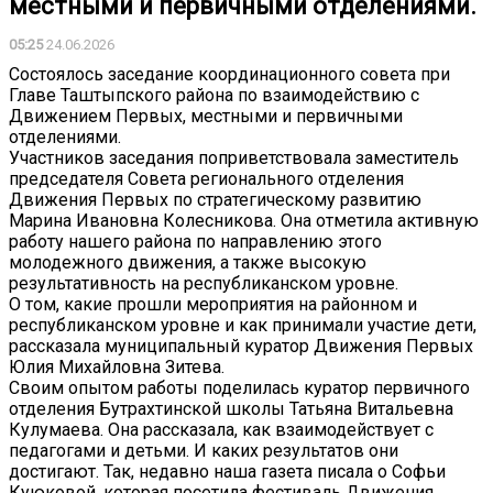
местными и первичными отделениями.
05:25
24.06.2026
Состоялось заседание координационного совета при
Главе Таштыпского района по взаимодействию с
Движением Первых, местными и первичными
отделениями.
Участников заседания поприветствовала заместитель
председателя Совета регионального отделения
Движения Первых по стратегическому развитию
Марина Ивановна Колесникова. Она отметила активную
работу нашего района по направлению этого
молодежного движения, а также высокую
результативность на республиканском уровне.
О том, какие прошли мероприятия на районном и
республиканском уровне и как принимали участие дети,
рассказала муниципальный куратор Движения Первых
Юлия Михайловна Зитева.
Своим опытом работы поделилась куратор первичного
отделения Бутрахтинской школы Татьяна Витальевна
Кулумаева. Она рассказала, как взаимодействует с
педагогами и детьми. И каких результатов они
достигают. Так, недавно наша газета писала о Софьи
Куюковой, которая посетила фестиваль Движения