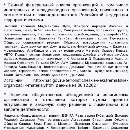
* Единый федеральный список организаций, в том числе
иностранных и международных организаций, признанных в
соответствии с законодательством Российской Федерации
террористическими:
Высший военный Маджлисуль Шура, Конгресс народов Ичкерии и
Дагестана, База, Асбат аль-Ансар, Священная война, Исламская группа,
Братья-мусульмане, Партия исламского освобождения, Лашкар-И-Тайба,
Исламская группа, Движение Талибан, Исламская партия Туркестана,
Общество социальных реформ, Общество возрождения исламского
наследия, Дом двух святых, Джунд аш-Шам, Исламский джихад – Джамаат
моджахедов, Аль-Каида в странах исламского Магриба, Имарат Кавказ,
АБТО, Правый сектор, Исламское государство, Джабха аль-Нусра ли-Ахль
аш-Шам, Народное ополчение имени К. Минина и Д. Пожарского, Аджр от
Аллаха Субхану уа Тагьаля SHAM, АУМ Синрике, Муджахеды джамаата Ат-
Тавхида Валь-Джихад, Чистопольский Джамаат, Рохнамо ба суи давлати
исломи, Террористическое сообщество Сеть, Катиба Таухид валь-Джихад,
Хайят Тахрир аш-Шам, Ахлю Сунна Валь Джамаа
Источник:
http://nac.gov.ru/terroristicheskie-i-ekstremistskie-
organizacii-i-materialy.html
данные на
06.12.2021
* Перечень общественных объединений и религиозных
организаций в отношении которых судом принято
вступившее в законную силу решение о ликвидации или
запрете деятельности:
Национал-большевистская партия, ВЕК РА, Рада земли Кубанской Духовно
Родовой Державы Русь, организация Асгардская Славянская Община,
Община Капища Веды Перуна, Мужская Духовная Семинария Духовное
Учреждение, Нурджулар, К Богодержавию, Таблиги Джамаат, Свидетели