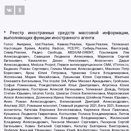
* Реестр иностранных средств массовой информации,
выполняющих функции иностранного агента:
Голос Америки, Idel.Реалии, Кавказ.Реалии, Крым.Реалии, Телеканал
Настоящее Время, Azatliq Radiosi, PCE/PC, Сибирь.Реалии, Фактограф,
Север.Реалии, Радио Свобода, MEDIUM-ORIENT, Пономарев Лев
Александрович, Савицкая Людмила Алексеевна, Маркелов Сергей
Евгеньевич, Камалягин Денис Николаевич, Апахончич Дарья
Александровна, Medusa Project, Первое антикоррупционное СМИ, VTimes.io,
Баданин Роман Сергеевич, Гликин Максим Александрович, Маняхин Петр
Борисович, Ярош Юлия Петровна, Чуракова Ольга Владимировна,
Железнова Мария Михайловна, Лукьянова Юлия Сергеевна, Маетная
Елизавета Витальевна, The Insider SIA, Рубин Михаил Аркадьевич, Гройсман
Софья Романовна, Рождественский Илья Дмитриевич, Апухтина Юлия
Владимировна, Постернак Алексей Евгеньевич, Телеканал Дождь, Петров
Степан Юрьевич, Istories fonds, Шмагун Олеся Валентиновна, Мароховская
Алеся Алексеевна, Долинина Ирина Николаевна, Шлейнов Роман Юрьевич,
Анин Роман Александрович, Великовский Дмитрий Александрович,
Альтаир 2021, Ромашки монолит, Главный редактор 2021, Вега 2021, Важные
иноагенты, Каткова Вероника Вячеславовна, Карезина Инна Павловна,
Кузьмина Людмила Гавриловна, Костылева Полина Владимировна, Лютов
Александр Иванович, Жилкин Владимир Владимирович, Жилинский
Владимир Александрович, Тихонов Михаил Сергеевич, Пискунов Сергей
Евгеньевич, Ковин Виталий Сергеевич, Кильтау Екатерина Викторовна,
Любарев Аркадий Ефимович, Гурман Юрий Альбертович, Грезев Александр