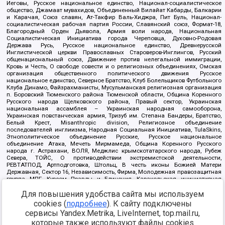
Иеговы, Русское национальное единство, Национал-социалистическое
общество, Джамаат мувахидов, Объединенный Вилайат Кабарды, Балкарии
и Карачая, Союз славян, Ат-Такфир Валь-Хиджра, Пит Буль, Национал-
социалистическая рабочая партия России, Славянский союз, Формат-18,
Благородный Орден Дьявола, Армия воли народа, Национальная
Социалистическая Инициатива города Череповца, Духовно-Родовая
Держава Русь, Русское национальное единство, Древнерусской
Инглистической церкви Православных Староверов-Инглингов, Русский
общенациональный союз, Движение против нелегальной иммиграции,
Кровь и Честь, О свободе совести и о религиозных объединениях, Омская
организация общественного политического движения Русское
национальное единство, Северное Братство, Клуб Болельщиков Футбольного
Клуба Динамо, Файзрахманисты, Мусульманская религиозная организация
п. Боровский Тюменского района Тюменской области, Община Коренного
Русского народа Щелковского района, Правый сектор, Украинская
национальная ассамблея – Украинская народная самооборона,
Украинская повстанческая армия, Тризуб им. Степана Бандеры, Братство,
Белый Крест, Misanthropic division, Религиозное объединение
последователей инглиизма, Народная Социальная Инициатива, TulaSkins,
Этнополитическое объединение Русские, Русское национальное
объединение Атака, Мечеть Мирмамеда, Община Коренного Русского
народа г. Астрахани, ВОЛЯ, Меджлис крымскотатарского народа, Рубеж
Севера, ТОЙС, О противодействии экстремистской деятельности,
РЕВТАТПОД, Артподготовка, Штольц, В честь иконы Божией Матери
Державная, Сектор 16, Независимость, Фирма, Молодежная правозащитная
группа МПГ, Курсом Правды и Единения, Каракольская инициативная
группа, Автоград Крю, Союз Славянских Сил Руси, Алля-Аят,
Для повышения удобства сайта мы используем
Благотворительный пансионат Ак Умут, Русская республика Русь,
Арестантское уголовное единство, Башкорт, Нация и свобода, W.H.С., Фалунь
cookies (
подробнее
). К сайту подключены
Дафа, Иртыш Ultras, Русский Патриотический клуб-Новокузнецк/РПК,
сервисы Yandex.Metrika, LiveInternet, top.mail.ru,
Сибирский державный союз, Фонд борьбы с коррупцией, Фонд защиты прав
граждан, Штабы Навального, Совет граждан СССР Прикубанского округа г.
которые также используют файлы cookies