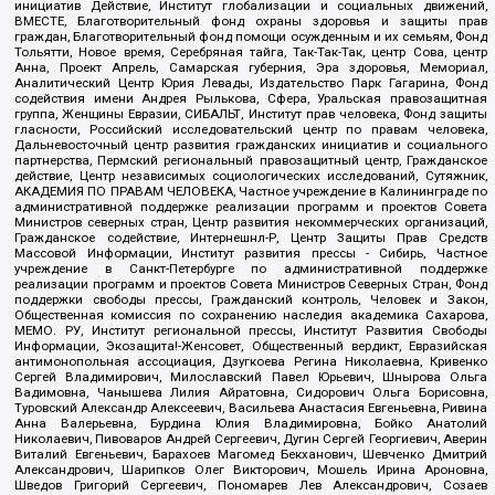
инициатив Действие, Институт глобализации и социальных движений,
ВМЕСТЕ, Благотворительный фонд охраны здоровья и защиты прав
граждан, Благотворительный фонд помощи осужденным и их семьям, Фонд
Тольятти, Новое время, Серебряная тайга, Так-Так-Так, центр Сова, центр
Анна, Проект Апрель, Самарская губерния, Эра здоровья, Мемориал,
Аналитический Центр Юрия Левады, Издательство Парк Гагарина, Фонд
содействия имени Андрея Рылькова, Сфера, Уральская правозащитная
группа, Женщины Евразии, СИБАЛЬТ, Институт прав человека, Фонд защиты
гласности, Российский исследовательский центр по правам человека,
Дальневосточный центр развития гражданских инициатив и социального
партнерства, Пермский региональный правозащитный центр, Гражданское
действие, Центр независимых социологических исследований, Сутяжник,
АКАДЕМИЯ ПО ПРАВАМ ЧЕЛОВЕКА, Частное учреждение в Калининграде по
административной поддержке реализации программ и проектов Совета
Министров северных стран, Центр развития некоммерческих организаций,
Гражданское содействие, Интернешнл-Р, Центр Защиты Прав Средств
Массовой Информации, Институт развития прессы - Сибирь, Частное
учреждение в Санкт-Петербурге по административной поддержке
реализации программ и проектов Совета Министров Северных Стран, Фонд
поддержки свободы прессы, Гражданский контроль, Человек и Закон,
Общественная комиссия по сохранению наследия академика Сахарова,
МЕМО. РУ, Институт региональной прессы, Институт Развития Свободы
Информации, Экозащита!-Женсовет, Общественный вердикт, Евразийская
антимонопольная ассоциация, Дзугкоева Регина Николаевна, Кривенко
Сергей Владимирович, Милославский Павел Юрьевич, Шнырова Ольга
Вадимовна, Чанышева Лилия Айратовна, Сидорович Ольга Борисовна,
Туровский Александр Алексеевич, Васильева Анастасия Евгеньевна, Ривина
Анна Валерьевна, Бурдина Юлия Владимировна, Бойко Анатолий
Николаевич, Пивоваров Андрей Сергеевич, Дугин Сергей Георгиевич, Аверин
Виталий Евгеньевич, Барахоев Магомед Бекханович, Шевченко Дмитрий
Александрович, Шарипков Олег Викторович, Мошель Ирина Ароновна,
Шведов Григорий Сергеевич, Пономарев Лев Александрович, Созаев