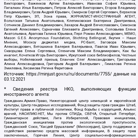
Викторович, Важенков Артем Валерьевич, Иванова София Юрьевна,
Пигалкин Илья Валерьевич, Петров Алексей Викторович, Егоров Владимир
Владимирович, Гусев Андрей Юрьевич, Смирнов Сергей Сергеевич, Верзилов
Петр Юрьевич, ЗП, Зона права, ЖУРНАЛИСТ-ИНОСТРАННЫЙ АГЕНТ,
Вольтская Татьяна Анатольевна, Клепиковская Екатерина Дмитриевна,
Сотников Даниил Владимирович, Захаров Андрей Вячеславович, Симонов
Евгений Алексеевич, Сурначева Елизавета Дмитриевна, Соловьева Елена
Анатольевна, Арапова Галина Юрьевна, Перл Роман Александрович, МЕМО,
Mason G.E.S. Anonymous Foundation, Stichting Bellingcat, Якутия – Наше
Мнение, Москоу диджитал медиа, РС-Балт, Заговора Максим
Александрович, Ветошкина Валерия Валерьевна, Павлов Иван Юрьевич,
Скворцова Елена Сергеевна, Оленичев Максим Владимирович, Как бы
инагент, Кочетков Игорь Викторович, Иркутский союз библиофилов, Честные
выборы, Нобелевский призыв, Еланчик Олег Александрович, Григорьева
Алина Александровна, Григорьев Андрей Валерьевич , Гималова Регина
Эмилевна, Хисамова Регина Фаритовна
Источник:
https://minjust.gov.ru/ru/documents/7755/
данные на
03.12.2021
* Сведения реестра НКО, выполняющих функции
иностранного агента:
Гражданин.Армия.Право, Нижегородский центр немецкой и европейской
культуры, Центр гендерных исследований, Фонд защиты прав граждан Штаб,
Институт права и публичной политики, Фонд борьбы с коррупцией, Альянс
врачей, НАСИЛИЮ.НЕТ, Мы против СПИДа, СВЕЧА, Открытый Петербург,
Гуманитарное действие, Лига Избирателей, Правовая инициатива,
Гражданская инициатива против экологической преступности,
Гражданский Союз, "Хасдей Ерушалаим" (Милосердие), Центр поддержки и
содействия развитию средств массовой информации, В защиту прав
заключенных, Горячая Линия, Центр социально-информационных