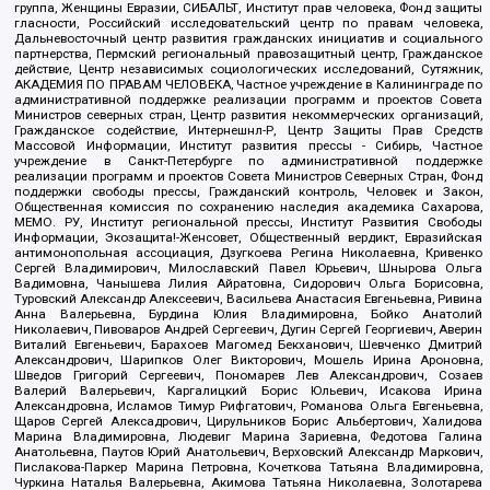
группа, Женщины Евразии, СИБАЛЬТ, Институт прав человека, Фонд защиты
гласности, Российский исследовательский центр по правам человека,
Дальневосточный центр развития гражданских инициатив и социального
партнерства, Пермский региональный правозащитный центр, Гражданское
действие, Центр независимых социологических исследований, Сутяжник,
АКАДЕМИЯ ПО ПРАВАМ ЧЕЛОВЕКА, Частное учреждение в Калининграде по
административной поддержке реализации программ и проектов Совета
Министров северных стран, Центр развития некоммерческих организаций,
Гражданское содействие, Интернешнл-Р, Центр Защиты Прав Средств
Массовой Информации, Институт развития прессы - Сибирь, Частное
учреждение в Санкт-Петербурге по административной поддержке
реализации программ и проектов Совета Министров Северных Стран, Фонд
поддержки свободы прессы, Гражданский контроль, Человек и Закон,
Общественная комиссия по сохранению наследия академика Сахарова,
МЕМО. РУ, Институт региональной прессы, Институт Развития Свободы
Информации, Экозащита!-Женсовет, Общественный вердикт, Евразийская
антимонопольная ассоциация, Дзугкоева Регина Николаевна, Кривенко
Сергей Владимирович, Милославский Павел Юрьевич, Шнырова Ольга
Вадимовна, Чанышева Лилия Айратовна, Сидорович Ольга Борисовна,
Туровский Александр Алексеевич, Васильева Анастасия Евгеньевна, Ривина
Анна Валерьевна, Бурдина Юлия Владимировна, Бойко Анатолий
Николаевич, Пивоваров Андрей Сергеевич, Дугин Сергей Георгиевич, Аверин
Виталий Евгеньевич, Барахоев Магомед Бекханович, Шевченко Дмитрий
Александрович, Шарипков Олег Викторович, Мошель Ирина Ароновна,
Шведов Григорий Сергеевич, Пономарев Лев Александрович, Созаев
Валерий Валерьевич, Каргалицкий Борис Юльевич, Исакова Ирина
Александровна, Исламов Тимур Рифгатович, Романова Ольга Евгеньевна,
Щаров Сергей Алексадрович, Цирульников Борис Альбертович, Халидова
Марина Владимировна, Людевиг Марина Зариевна, Федотова Галина
Анатольевна, Паутов Юрий Анатольевич, Верховский Александр Маркович,
Пислакова-Паркер Марина Петровна, Кочеткова Татьяна Владимировна,
Чуркина Наталья Валерьевна, Акимова Татьяна Николаевна, Золотарева