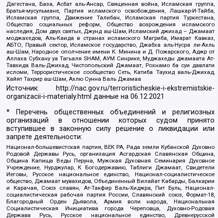
Дагестана, База, Асбат аль-Ансар, Священная война, Исламская группа,
Братья-мусульмане, Партия исламского освобождения, Лашкар-И-Тайба,
Исламская группа, Движение Талибан, Исламская партия Туркестана,
Общество социальных реформ, Общество возрождения исламского
наследия, Дом двух святых, Джунд аш-Шам, Исламский джихад – Джамаат
моджахедов, Аль-Каида в странах исламского Магриба, Имарат Кавказ,
АБТО, Правый сектор, Исламское государство, Джабха аль-Нусра ли-Ахль
аш-Шам, Народное ополчение имени К. Минина и Д. Пожарского, Аджр от
Аллаха Субхану уа Тагьаля SHAM, АУМ Синрике, Муджахеды джамаата Ат-
Тавхида Валь-Джихад, Чистопольский Джамаат, Рохнамо ба суи давлати
исломи, Террористическое сообщество Сеть, Катиба Таухид валь-Джихад,
Хайят Тахрир аш-Шам, Ахлю Сунна Валь Джамаа
Источник:
http://nac.gov.ru/terroristicheskie-i-ekstremistskie-
organizacii-i-materialy.html
данные на
06.12.2021
* Перечень общественных объединений и религиозных
организаций в отношении которых судом принято
вступившее в законную силу решение о ликвидации или
запрете деятельности:
Национал-большевистская партия, ВЕК РА, Рада земли Кубанской Духовно
Родовой Державы Русь, организация Асгардская Славянская Община,
Община Капища Веды Перуна, Мужская Духовная Семинария Духовное
Учреждение, Нурджулар, К Богодержавию, Таблиги Джамаат, Свидетели
Иеговы, Русское национальное единство, Национал-социалистическое
общество, Джамаат мувахидов, Объединенный Вилайат Кабарды, Балкарии
и Карачая, Союз славян, Ат-Такфир Валь-Хиджра, Пит Буль, Национал-
социалистическая рабочая партия России, Славянский союз, Формат-18,
Благородный Орден Дьявола, Армия воли народа, Национальная
Социалистическая Инициатива города Череповца, Духовно-Родовая
Держава Русь, Русское национальное единство, Древнерусской