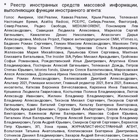
* Реестр иностранных средств массовой информации,
выполняющих функции иностранного агента:
Голос Америки, Idel.Реалии, Кавказ.Реалии, Крым.Реалии, Телеканал
Настоящее Время, Azatliq Radiosi, PCE/PC, Сибирь.Реалии, Фактограф,
Север.Реалии, Радио Свобода, MEDIUM-ORIENT, Пономарев Лев
Александрович, Савицкая Людмила Алексеевна, Маркелов Сергей
Евгеньевич, Камалягин Денис Николаевич, Апахончич Дарья
Александровна, Medusa Project, Первое антикоррупционное СМИ, VTimes.io,
Баданин Роман Сергеевич, Гликин Максим Александрович, Маняхин Петр
Борисович, Ярош Юлия Петровна, Чуракова Ольга Владимировна,
Железнова Мария Михайловна, Лукьянова Юлия Сергеевна, Маетная
Елизавета Витальевна, The Insider SIA, Рубин Михаил Аркадьевич, Гройсман
Софья Романовна, Рождественский Илья Дмитриевич, Апухтина Юлия
Владимировна, Постернак Алексей Евгеньевич, Телеканал Дождь, Петров
Степан Юрьевич, Istories fonds, Шмагун Олеся Валентиновна, Мароховская
Алеся Алексеевна, Долинина Ирина Николаевна, Шлейнов Роман Юрьевич,
Анин Роман Александрович, Великовский Дмитрий Александрович,
Альтаир 2021, Ромашки монолит, Главный редактор 2021, Вега 2021, Важные
иноагенты, Каткова Вероника Вячеславовна, Карезина Инна Павловна,
Кузьмина Людмила Гавриловна, Костылева Полина Владимировна, Лютов
Александр Иванович, Жилкин Владимир Владимирович, Жилинский
Владимир Александрович, Тихонов Михаил Сергеевич, Пискунов Сергей
Евгеньевич, Ковин Виталий Сергеевич, Кильтау Екатерина Викторовна,
Любарев Аркадий Ефимович, Гурман Юрий Альбертович, Грезев Александр
Викторович, Важенков Артем Валерьевич, Иванова София Юрьевна,
Пигалкин Илья Валерьевич, Петров Алексей Викторович, Егоров Владимир
Владимирович, Гусев Андрей Юрьевич, Смирнов Сергей Сергеевич, Верзилов
Петр Юрьевич, ЗП, Зона права, ЖУРНАЛИСТ-ИНОСТРАННЫЙ АГЕНТ,
Вольтская Татьяна Анатольевна, Клепиковская Екатерина Дмитриевна,
Сотников Даниил Владимирович, Захаров Андрей Вячеславович, Симонов
Евгений Алексеевич, Сурначева Елизавета Дмитриевна, Соловьева Елена