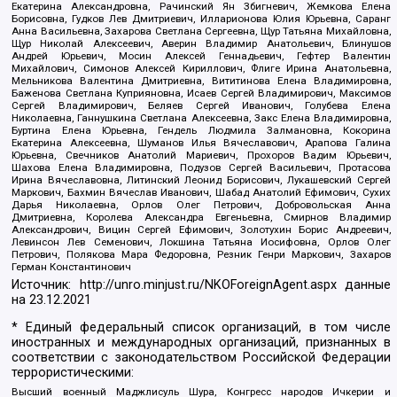
Екатерина Александровна, Рачинский Ян Збигневич, Жемкова Елена
Борисовна, Гудков Лев Дмитриевич, Илларионова Юлия Юрьевна, Саранг
Анна Васильевна, Захарова Светлана Сергеевна, Щур Татьяна Михайловна,
Щур Николай Алексеевич, Аверин Владимир Анатольевич, Блинушов
Андрей Юрьевич, Мосин Алексей Геннадьевич, Гефтер Валентин
Михайлович, Симонов Алексей Кириллович, Флиге Ирина Анатольевна,
Мельникова Валентина Дмитриевна, Вититинова Елена Владимировна,
Баженова Светлана Куприяновна, Исаев Сергей Владимирович, Максимов
Сергей Владимирович, Беляев Сергей Иванович, Голубева Елена
Николаевна, Ганнушкина Светлана Алексеевна, Закс Елена Владимировна,
Буртина Елена Юрьевна, Гендель Людмила Залмановна, Кокорина
Екатерина Алексеевна, Шуманов Илья Вячеславович, Арапова Галина
Юрьевна, Свечников Анатолий Мариевич, Прохоров Вадим Юрьевич,
Шахова Елена Владимировна, Подузов Сергей Васильевич, Протасова
Ирина Вячеславовна, Литинский Леонид Борисович, Лукашевский Сергей
Маркович, Бахмин Вячеслав Иванович, Шабад Анатолий Ефимович, Сухих
Дарья Николаевна, Орлов Олег Петрович, Добровольская Анна
Дмитриевна, Королева Александра Евгеньевна, Смирнов Владимир
Александрович, Вицин Сергей Ефимович, Золотухин Борис Андреевич,
Левинсон Лев Семенович, Локшина Татьяна Иосифовна, Орлов Олег
Петрович, Полякова Мара Федоровна, Резник Генри Маркович, Захаров
Герман Константинович
Источник:
http://unro.minjust.ru/NKOForeignAgent.aspx
данные
на
23.12.2021
* Единый федеральный список организаций, в том числе
иностранных и международных организаций, признанных в
соответствии с законодательством Российской Федерации
террористическими:
Высший военный Маджлисуль Шура, Конгресс народов Ичкерии и