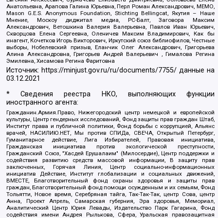
Анатольевна, Арапова Галина Юрьевна, Перл Роман Александрович, МЕМО,
Mason G.E.S. Anonymous Foundation, Stichting Bellingcat, Якутия – Наше
Мнение, Москоу диджитал медиа, РС-Балт, Заговора Максим
Александрович, Ветошкина Валерия Валерьевна, Павлов Иван Юрьевич,
Скворцова Елена Сергеевна, Оленичев Максим Владимирович, Как бы
инагент, Кочетков Игорь Викторович, Иркутский союз библиофилов, Честные
выборы, Нобелевский призыв, Еланчик Олег Александрович, Григорьева
Алина Александровна, Григорьев Андрей Валерьевич , Гималова Регина
Эмилевна, Хисамова Регина Фаритовна
Источник:
https://minjust.gov.ru/ru/documents/7755/
данные на
03.12.2021
* Сведения реестра НКО, выполняющих функции
иностранного агента:
Гражданин.Армия.Право, Нижегородский центр немецкой и европейской
культуры, Центр гендерных исследований, Фонд защиты прав граждан Штаб,
Институт права и публичной политики, Фонд борьбы с коррупцией, Альянс
врачей, НАСИЛИЮ.НЕТ, Мы против СПИДа, СВЕЧА, Открытый Петербург,
Гуманитарное действие, Лига Избирателей, Правовая инициатива,
Гражданская инициатива против экологической преступности,
Гражданский Союз, "Хасдей Ерушалаим" (Милосердие), Центр поддержки и
содействия развитию средств массовой информации, В защиту прав
заключенных, Горячая Линия, Центр социально-информационных
инициатив Действие, Институт глобализации и социальных движений,
ВМЕСТЕ, Благотворительный фонд охраны здоровья и защиты прав
граждан, Благотворительный фонд помощи осужденным и их семьям, Фонд
Тольятти, Новое время, Серебряная тайга, Так-Так-Так, центр Сова, центр
Анна, Проект Апрель, Самарская губерния, Эра здоровья, Мемориал,
Аналитический Центр Юрия Левады, Издательство Парк Гагарина, Фонд
содействия имени Андрея Рылькова, Сфера, Уральская правозащитная