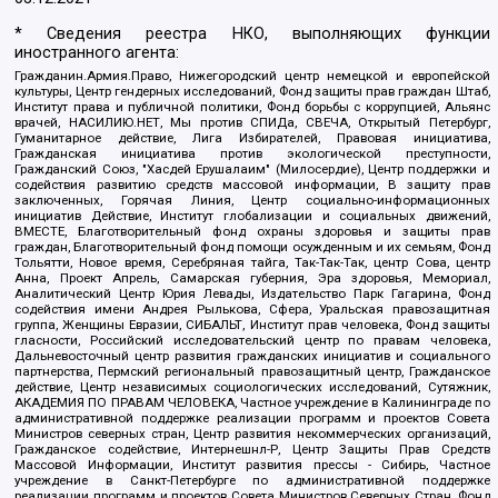
* Сведения реестра НКО, выполняющих функции
иностранного агента:
Гражданин.Армия.Право, Нижегородский центр немецкой и европейской
культуры, Центр гендерных исследований, Фонд защиты прав граждан Штаб,
Институт права и публичной политики, Фонд борьбы с коррупцией, Альянс
врачей, НАСИЛИЮ.НЕТ, Мы против СПИДа, СВЕЧА, Открытый Петербург,
Гуманитарное действие, Лига Избирателей, Правовая инициатива,
Гражданская инициатива против экологической преступности,
Гражданский Союз, "Хасдей Ерушалаим" (Милосердие), Центр поддержки и
содействия развитию средств массовой информации, В защиту прав
заключенных, Горячая Линия, Центр социально-информационных
инициатив Действие, Институт глобализации и социальных движений,
ВМЕСТЕ, Благотворительный фонд охраны здоровья и защиты прав
граждан, Благотворительный фонд помощи осужденным и их семьям, Фонд
Тольятти, Новое время, Серебряная тайга, Так-Так-Так, центр Сова, центр
Анна, Проект Апрель, Самарская губерния, Эра здоровья, Мемориал,
Аналитический Центр Юрия Левады, Издательство Парк Гагарина, Фонд
содействия имени Андрея Рылькова, Сфера, Уральская правозащитная
группа, Женщины Евразии, СИБАЛЬТ, Институт прав человека, Фонд защиты
гласности, Российский исследовательский центр по правам человека,
Дальневосточный центр развития гражданских инициатив и социального
партнерства, Пермский региональный правозащитный центр, Гражданское
действие, Центр независимых социологических исследований, Сутяжник,
АКАДЕМИЯ ПО ПРАВАМ ЧЕЛОВЕКА, Частное учреждение в Калининграде по
административной поддержке реализации программ и проектов Совета
Министров северных стран, Центр развития некоммерческих организаций,
Гражданское содействие, Интернешнл-Р, Центр Защиты Прав Средств
Массовой Информации, Институт развития прессы - Сибирь, Частное
учреждение в Санкт-Петербурге по административной поддержке
реализации программ и проектов Совета Министров Северных Стран, Фонд