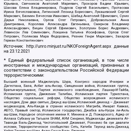
Юрьевна, Свечников Анатолий Мариевич, Прохоров Вадим Юрьевич,
Шахова Елена Владимировна, Подузов Сергей Васильевич, Протасова
Ирина Вячеславовна, Литинский Леонид Борисович, Лукашевский Сергей
Маркович, Бахмин Вячеслав Иванович, Шабад Анатолий Ефимович, Сухих
Дарья Николаевна, Орлов Олег Петрович, Добровольская Анна
Дмитриевна, Королева Александра Евгеньевна, Смирнов Владимир
Александрович, Вицин Сергей Ефимович, Золотухин Борис Андреевич,
Левинсон Лев Семенович, Локшина Татьяна Иосифовна, Орлов Олег
Петрович, Полякова Мара Федоровна, Резник Генри Маркович, Захаров
Герман Константинович
Источник:
http://unro.minjust.ru/NKOForeignAgent.aspx
данные
на
23.12.2021
* Единый федеральный список организаций, в том числе
иностранных и международных организаций, признанных в
соответствии с законодательством Российской Федерации
террористическими:
Высший военный Маджлисуль Шура, Конгресс народов Ичкерии и
Дагестана, База, Асбат аль-Ансар, Священная война, Исламская группа,
Братья-мусульмане, Партия исламского освобождения, Лашкар-И-Тайба,
Исламская группа, Движение Талибан, Исламская партия Туркестана,
Общество социальных реформ, Общество возрождения исламского
наследия, Дом двух святых, Джунд аш-Шам, Исламский джихад – Джамаат
моджахедов, Аль-Каида в странах исламского Магриба, Имарат Кавказ,
АБТО, Правый сектор, Исламское государство, Джабха аль-Нусра ли-Ахль
аш-Шам, Народное ополчение имени К. Минина и Д. Пожарского, Аджр от
Аллаха Субхану уа Тагьаля SHAM, АУМ Синрике, Муджахеды джамаата Ат-
Тавхида Валь-Джихад, Чистопольский Джамаат, Рохнамо ба суи давлати
исломи, Террористическое сообщество Сеть, Катиба Таухид валь-Джихад,
Хайят Тахрир аш-Шам, Ахлю Сунна Валь Джамаа