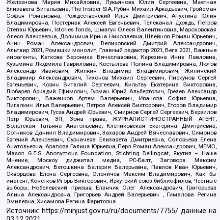
Железнова Мария Михайловна, Лукьянова Юлия Сергеевна, Маетная
Елизавета Витальевна, The Insider SIA, Рубин Михаил Аркадьевич, Гройсман
Софья Романовна, Рождественский Илья Дмитриевич, Апухтина Юлия
Владимировна, Постернак Алексей Евгеньевич, Телеканал Дождь, Петров
Степан Юрьевич, Istories fonds, Шмагун Олеся Валентиновна, Мароховская
Алеся Алексеевна, Долинина Ирина Николаевна, Шлейнов Роман Юрьевич,
Анин Роман Александрович, Великовский Дмитрий Александрович,
Альтаир 2021, Ромашки монолит, Главный редактор 2021, Вега 2021, Важные
иноагенты, Каткова Вероника Вячеславовна, Карезина Инна Павловна,
Кузьмина Людмила Гавриловна, Костылева Полина Владимировна, Лютов
Александр Иванович, Жилкин Владимир Владимирович, Жилинский
Владимир Александрович, Тихонов Михаил Сергеевич, Пискунов Сергей
Евгеньевич, Ковин Виталий Сергеевич, Кильтау Екатерина Викторовна,
Любарев Аркадий Ефимович, Гурман Юрий Альбертович, Грезев Александр
Викторович, Важенков Артем Валерьевич, Иванова София Юрьевна,
Пигалкин Илья Валерьевич, Петров Алексей Викторович, Егоров Владимир
Владимирович, Гусев Андрей Юрьевич, Смирнов Сергей Сергеевич, Верзилов
Петр Юрьевич, ЗП, Зона права, ЖУРНАЛИСТ-ИНОСТРАННЫЙ АГЕНТ,
Вольтская Татьяна Анатольевна, Клепиковская Екатерина Дмитриевна,
Сотников Даниил Владимирович, Захаров Андрей Вячеславович, Симонов
Евгений Алексеевич, Сурначева Елизавета Дмитриевна, Соловьева Елена
Анатольевна, Арапова Галина Юрьевна, Перл Роман Александрович, МЕМО,
Mason G.E.S. Anonymous Foundation, Stichting Bellingcat, Якутия – Наше
Мнение, Москоу диджитал медиа, РС-Балт, Заговора Максим
Александрович, Ветошкина Валерия Валерьевна, Павлов Иван Юрьевич,
Скворцова Елена Сергеевна, Оленичев Максим Владимирович, Как бы
инагент, Кочетков Игорь Викторович, Иркутский союз библиофилов, Честные
выборы, Нобелевский призыв, Еланчик Олег Александрович, Григорьева
Алина Александровна, Григорьев Андрей Валерьевич , Гималова Регина
Эмилевна, Хисамова Регина Фаритовна
Источник:
https://minjust.gov.ru/ru/documents/7755/
данные на
03.12.2021