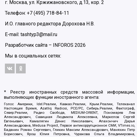
г. Москва, ул. Кржижановского, д.13, кор. 2
Телефон: +7 (495) 718-84-11
И.О. главного редактора Дорохова Н.В.
E-mail: tashtyp3@mail.ru
Разработчик сайта –
INFOROS
2026
Мы в социальных сетях:
* Реестр иностранных средств массовой информации,
выполняющих функции иностранного агента:
Голос Америки, Idel.Реалии, Кавказ.Реалии, Крым.Реалии, Телеканал
Настоящее Время, Azatliq Radiosi, PCE/PC, Сибирь.Реалии, Фактограф,
Север.Реалии, Радио Свобода, MEDIUM-ORIENT, Пономарев Лев
Александрович, Савицкая Людмила Алексеевна, Маркелов Сергей
Евгеньевич, Камалягин Денис Николаевич, Апахончич Дарья
Александровна, Medusa Project, Первое антикоррупционное СМИ, VTimes.io,
Баданин Роман Сергеевич, Гликин Максим Александрович, Маняхин Петр
Борисович, Ярош Юлия Петровна, Чуракова Ольга Владимировна,