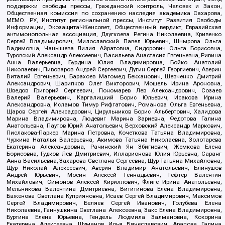
поддержки свободы прессы, Гражданский контроль, Человек и Закон,
Общественная комиссия по сохранению наследия академика Сахарова,
МЕМО. РУ, Институт региональной прессы, Институт Развития Свободы
Информации, Экозащита!-Женсовет, Общественный вердикт, Евразийская
антимонопольная ассоциация, Дзугкоева Регина Николаевна, Кривенко
Сергей Владимирович, Милославский Павел Юрьевич, Шнырова Ольга
Вадимовна, Чанышева Лилия Айратовна, Сидорович Ольга Борисовна,
Туровский Александр Алексеевич, Васильева Анастасия Евгеньевна, Ривина
Анна Валерьевна, Бурдина Юлия Владимировна, Бойко Анатолий
Николаевич, Пивоваров Андрей Сергеевич, Дугин Сергей Георгиевич, Аверин
Виталий Евгеньевич, Барахоев Магомед Бекханович, Шевченко Дмитрий
Александрович, Шарипков Олег Викторович, Мошель Ирина Ароновна,
Шведов Григорий Сергеевич, Пономарев Лев Александрович, Созаев
Валерий Валерьевич, Каргалицкий Борис Юльевич, Исакова Ирина
Александровна, Исламов Тимур Рифгатович, Романова Ольга Евгеньевна,
Щаров Сергей Алексадрович, Цирульников Борис Альбертович, Халидова
Марина Владимировна, Людевиг Марина Зариевна, Федотова Галина
Анатольевна, Паутов Юрий Анатольевич, Верховский Александр Маркович,
Пислакова-Паркер Марина Петровна, Кочеткова Татьяна Владимировна,
Чуркина Наталья Валерьевна, Акимова Татьяна Николаевна, Золотарева
Екатерина Александровна, Рачинский Ян Збигневич, Жемкова Елена
Борисовна, Гудков Лев Дмитриевич, Илларионова Юлия Юрьевна, Саранг
Анна Васильевна, Захарова Светлана Сергеевна, Щур Татьяна Михайловна,
Щур Николай Алексеевич, Аверин Владимир Анатольевич, Блинушов
Андрей Юрьевич, Мосин Алексей Геннадьевич, Гефтер Валентин
Михайлович, Симонов Алексей Кириллович, Флиге Ирина Анатольевна,
Мельникова Валентина Дмитриевна, Вититинова Елена Владимировна,
Баженова Светлана Куприяновна, Исаев Сергей Владимирович, Максимов
Сергей Владимирович, Беляев Сергей Иванович, Голубева Елена
Николаевна, Ганнушкина Светлана Алексеевна, Закс Елена Владимировна,
Буртина Елена Юрьевна, Гендель Людмила Залмановна, Кокорина
Екатерина Алексеевна, Шуманов Илья Вячеславович, Арапова Галина