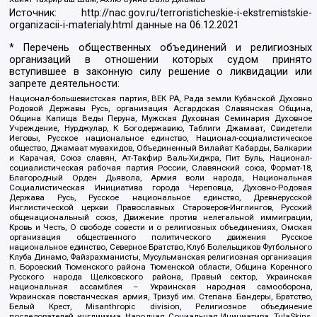
Источник:
http://nac.gov.ru/terroristicheskie-i-ekstremistskie-
organizacii-i-materialy.html
данные на
06.12.2021
* Перечень общественных объединений и религиозных
организаций в отношении которых судом принято
вступившее в законную силу решение о ликвидации или
запрете деятельности:
Национал-большевистская партия, ВЕК РА, Рада земли Кубанской Духовно
Родовой Державы Русь, организация Асгардская Славянская Община,
Община Капища Веды Перуна, Мужская Духовная Семинария Духовное
Учреждение, Нурджулар, К Богодержавию, Таблиги Джамаат, Свидетели
Иеговы, Русское национальное единство, Национал-социалистическое
общество, Джамаат мувахидов, Объединенный Вилайат Кабарды, Балкарии
и Карачая, Союз славян, Ат-Такфир Валь-Хиджра, Пит Буль, Национал-
социалистическая рабочая партия России, Славянский союз, Формат-18,
Благородный Орден Дьявола, Армия воли народа, Национальная
Социалистическая Инициатива города Череповца, Духовно-Родовая
Держава Русь, Русское национальное единство, Древнерусской
Инглистической церкви Православных Староверов-Инглингов, Русский
общенациональный союз, Движение против нелегальной иммиграции,
Кровь и Честь, О свободе совести и о религиозных объединениях, Омская
организация общественного политического движения Русское
национальное единство, Северное Братство, Клуб Болельщиков Футбольного
Клуба Динамо, Файзрахманисты, Мусульманская религиозная организация
п. Боровский Тюменского района Тюменской области, Община Коренного
Русского народа Щелковского района, Правый сектор, Украинская
национальная ассамблея – Украинская народная самооборона,
Украинская повстанческая армия, Тризуб им. Степана Бандеры, Братство,
Белый Крест, Misanthropic division, Религиозное объединение
последователей инглиизма, Народная Социальная Инициатива, TulaSkins,