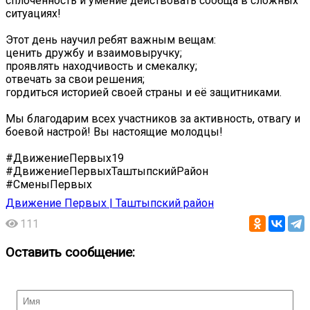
сплочённость и умение действовать сообща в сложных
ситуациях!
Этот день научил ребят важным вещам:
ценить дружбу и взаимовыручку;
проявлять находчивость и смекалку;
отвечать за свои решения;
гордиться историей своей страны и её защитниками.
Мы благодарим всех участников за активность, отвагу и
боевой настрой! Вы настоящие молодцы!
#ДвижениеПервых19
#ДвижениеПервыхТаштыпскийРайон
#СменыПервых
Движение Первых | Таштыпский район
111
Оставить сообщение: