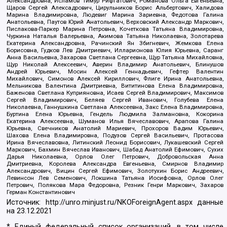
Александровна, Исламов Тимур Рифгатович, Романова Ольга Евгеньевна,
Щаров Сергей Алексадрович, Цирульников Борис Альбертович, Халидова
Марина Владимировна, Людевиг Марина Зариевна, Федотова Галина
Анатольевна, Паутов Юрий Анатольевич, Верховский Александр Маркович,
Пислакова-Паркер Марина Петровна, Кочеткова Татьяна Владимировна,
Чуркина Наталья Валерьевна, Акимова Татьяна Николаевна, Золотарева
Екатерина Александровна, Рачинский Ян Збигневич, Жемкова Елена
Борисовна, Гудков Лев Дмитриевич, Илларионова Юлия Юрьевна, Саранг
Анна Васильевна, Захарова Светлана Сергеевна, Щур Татьяна Михайловна,
Щур Николай Алексеевич, Аверин Владимир Анатольевич, Блинушов
Андрей Юрьевич, Мосин Алексей Геннадьевич, Гефтер Валентин
Михайлович, Симонов Алексей Кириллович, Флиге Ирина Анатольевна,
Мельникова Валентина Дмитриевна, Вититинова Елена Владимировна,
Баженова Светлана Куприяновна, Исаев Сергей Владимирович, Максимов
Сергей Владимирович, Беляев Сергей Иванович, Голубева Елена
Николаевна, Ганнушкина Светлана Алексеевна, Закс Елена Владимировна,
Буртина Елена Юрьевна, Гендель Людмила Залмановна, Кокорина
Екатерина Алексеевна, Шуманов Илья Вячеславович, Арапова Галина
Юрьевна, Свечников Анатолий Мариевич, Прохоров Вадим Юрьевич,
Шахова Елена Владимировна, Подузов Сергей Васильевич, Протасова
Ирина Вячеславовна, Литинский Леонид Борисович, Лукашевский Сергей
Маркович, Бахмин Вячеслав Иванович, Шабад Анатолий Ефимович, Сухих
Дарья Николаевна, Орлов Олег Петрович, Добровольская Анна
Дмитриевна, Королева Александра Евгеньевна, Смирнов Владимир
Александрович, Вицин Сергей Ефимович, Золотухин Борис Андреевич,
Левинсон Лев Семенович, Локшина Татьяна Иосифовна, Орлов Олег
Петрович, Полякова Мара Федоровна, Резник Генри Маркович, Захаров
Герман Константинович
Источник:
http://unro.minjust.ru/NKOForeignAgent.aspx
данные
на
23.12.2021
* Единый федеральный список организаций, в том числе