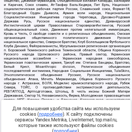
общество, Джамаат мувахидов, Объединенный Вилайат Кабарды, Балкарии
и Карачая, Союз славян, Ат-Такфир Валь-Хиджра, Пит Буль, Национал-
социалистическая рабочая партия России, Славянский союз, Формат-18,
Благородный Орден Дьявола, Армия воли народа, Национальная
Социалистическая Инициатива города Череповца, Духовно-Родовая
Держава Русь, Русское национальное единство, Древнерусской
Инглистической церкви Православных Староверов-Инглингов, Русский
общенациональный союз, Движение против нелегальной иммиграции,
Кровь и Честь, О свободе совести и о религиозных объединениях, Омская
организация общественного политического движения Русское
национальное единство, Северное Братство, Клуб Болельщиков Футбольного
Клуба Динамо, Файзрахманисты, Мусульманская религиозная организация
п. Боровский Тюменского района Тюменской области, Община Коренного
Русского народа Щелковского района, Правый сектор, Украинская
национальная ассамблея – Украинская народная самооборона,
Украинская повстанческая армия, Тризуб им. Степана Бандеры, Братство,
Белый Крест, Misanthropic division, Религиозное объединение
последователей инглиизма, Народная Социальная Инициатива, TulaSkins,
Этнополитическое объединение Русские, Русское национальное
объединение Атака, Мечеть Мирмамеда, Община Коренного Русского
народа г. Астрахани, ВОЛЯ, Меджлис крымскотатарского народа, Рубеж
Севера, ТОЙС, О противодействии экстремистской деятельности,
РЕВТАТПОД, Артподготовка, Штольц, В честь иконы Божией Матери
Державная, Сектор 16, Независимость, Фирма, Молодежная правозащитная
группа МПГ, Курсом Правды и Единения, Каракольская инициативная
группа, Автоград Крю, Союз Славянских Сил Руси, Алля-Аят,
Для повышения удобства сайта мы используем
Благотворительный пансионат Ак Умут, Русская республика Русь,
Арестантское уголовное единство, Башкорт, Нация и свобода, W.H.С., Фалунь
cookies (
подробнее
). К сайту подключены
Дафа, Иртыш Ultras, Русский Патриотический клуб-Новокузнецк/РПК,
сервисы Yandex.Metrika, LiveInternet, top.mail.ru,
Сибирский державный союз, Фонд борьбы с коррупцией, Фонд защиты прав
граждан, Штабы Навального, Совет граждан СССР Прикубанского округа г.
которые также используют файлы cookies
Краснодара
(
подробнее
).