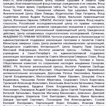
ВМЕСТЕ, Благотворительный фонд охраны здоровья и защиты прав
граждан, Благотворительный фонд помощи осужденным и их семьям, Фонд
Тольятти, Новое время, Серебряная тайга, Так-Так-Так, центр Сова, центр
Анна, Проект Апрель, Самарская губерния, Эра здоровья, Мемориал,
Аналитический Центр Юрия Левады, Издательство Парк Гагарина, Фонд
содействия имени Андрея Рылькова, Сфера, Уральская правозащитная
группа, Женщины Евразии, СИБАЛЬТ, Институт прав человека, Фонд защиты
гласности, Российский исследовательский центр по правам человека,
Дальневосточный центр развития гражданских инициатив и социального
партнерства, Пермский региональный правозащитный центр, Гражданское
действие, Центр независимых социологических исследований, Сутяжник,
АКАДЕМИЯ ПО ПРАВАМ ЧЕЛОВЕКА, Частное учреждение в Калининграде по
административной поддержке реализации программ и проектов Совета
Министров северных стран, Центр развития некоммерческих организаций,
Гражданское содействие, Интернешнл-Р, Центр Защиты Прав Средств
Массовой Информации, Институт развития прессы - Сибирь, Частное
учреждение в Санкт-Петербурге по административной поддержке
реализации программ и проектов Совета Министров Северных Стран, Фонд
поддержки свободы прессы, Гражданский контроль, Человек и Закон,
Общественная комиссия по сохранению наследия академика Сахарова,
МЕМО. РУ, Институт региональной прессы, Институт Развития Свободы
Информации, Экозащита!-Женсовет, Общественный вердикт, Евразийская
антимонопольная ассоциация, Дзугкоева Регина Николаевна, Кривенко
Сергей Владимирович, Милославский Павел Юрьевич, Шнырова Ольга
Вадимовна, Чанышева Лилия Айратовна, Сидорович Ольга Борисовна,
Туровский Александр Алексеевич, Васильева Анастасия Евгеньевна, Ривина
Анна Валерьевна, Бурдина Юлия Владимировна, Бойко Анатолий
Николаевич, Пивоваров Андрей Сергеевич, Дугин Сергей Георгиевич, Аверин
Виталий Евгеньевич, Барахоев Магомед Бекханович, Шевченко Дмитрий
Александрович, Шарипков Олег Викторович, Мошель Ирина Ароновна,
Шведов Григорий Сергеевич, Пономарев Лев Александрович, Созаев
Валерий Валерьевич, Каргалицкий Борис Юльевич, Исакова Ирина