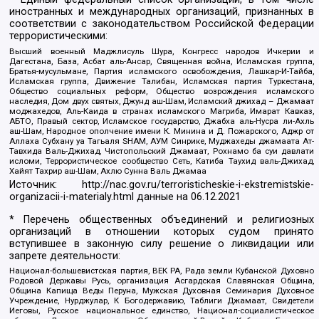
иностранных и международных организаций, признанных в
соответствии с законодательством Российской Федерации
террористическими:
Высший военный Маджлисуль Шура, Конгресс народов Ичкерии и
Дагестана, База, Асбат аль-Ансар, Священная война, Исламская группа,
Братья-мусульмане, Партия исламского освобождения, Лашкар-И-Тайба,
Исламская группа, Движение Талибан, Исламская партия Туркестана,
Общество социальных реформ, Общество возрождения исламского
наследия, Дом двух святых, Джунд аш-Шам, Исламский джихад – Джамаат
моджахедов, Аль-Каида в странах исламского Магриба, Имарат Кавказ,
АБТО, Правый сектор, Исламское государство, Джабха аль-Нусра ли-Ахль
аш-Шам, Народное ополчение имени К. Минина и Д. Пожарского, Аджр от
Аллаха Субхану уа Тагьаля SHAM, АУМ Синрике, Муджахеды джамаата Ат-
Тавхида Валь-Джихад, Чистопольский Джамаат, Рохнамо ба суи давлати
исломи, Террористическое сообщество Сеть, Катиба Таухид валь-Джихад,
Хайят Тахрир аш-Шам, Ахлю Сунна Валь Джамаа
Источник:
http://nac.gov.ru/terroristicheskie-i-ekstremistskie-
organizacii-i-materialy.html
данные на
06.12.2021
* Перечень общественных объединений и религиозных
организаций в отношении которых судом принято
вступившее в законную силу решение о ликвидации или
запрете деятельности:
Национал-большевистская партия, ВЕК РА, Рада земли Кубанской Духовно
Родовой Державы Русь, организация Асгардская Славянская Община,
Община Капища Веды Перуна, Мужская Духовная Семинария Духовное
Учреждение, Нурджулар, К Богодержавию, Таблиги Джамаат, Свидетели
Иеговы, Русское национальное единство, Национал-социалистическое