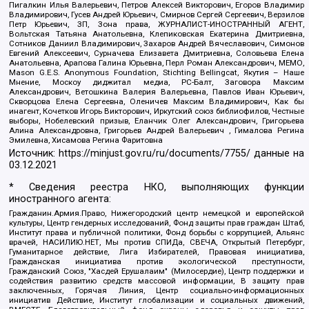
Пигалкин Илья Валерьевич, Петров Алексей Викторович, Егоров Владимир
Владимирович, Гусев Андрей Юрьевич, Смирнов Сергей Сергеевич, Верзилов
Петр Юрьевич, ЗП, Зона права, ЖУРНАЛИСТ-ИНОСТРАННЫЙ АГЕНТ,
Вольтская Татьяна Анатольевна, Клепиковская Екатерина Дмитриевна,
Сотников Даниил Владимирович, Захаров Андрей Вячеславович, Симонов
Евгений Алексеевич, Сурначева Елизавета Дмитриевна, Соловьева Елена
Анатольевна, Арапова Галина Юрьевна, Перл Роман Александрович, МЕМО,
Mason G.E.S. Anonymous Foundation, Stichting Bellingcat, Якутия – Наше
Мнение, Москоу диджитал медиа, РС-Балт, Заговора Максим
Александрович, Ветошкина Валерия Валерьевна, Павлов Иван Юрьевич,
Скворцова Елена Сергеевна, Оленичев Максим Владимирович, Как бы
инагент, Кочетков Игорь Викторович, Иркутский союз библиофилов, Честные
выборы, Нобелевский призыв, Еланчик Олег Александрович, Григорьева
Алина Александровна, Григорьев Андрей Валерьевич , Гималова Регина
Эмилевна, Хисамова Регина Фаритовна
Источник:
https://minjust.gov.ru/ru/documents/7755/
данные на
03.12.2021
* Сведения реестра НКО, выполняющих функции
иностранного агента:
Гражданин.Армия.Право, Нижегородский центр немецкой и европейской
культуры, Центр гендерных исследований, Фонд защиты прав граждан Штаб,
Институт права и публичной политики, Фонд борьбы с коррупцией, Альянс
врачей, НАСИЛИЮ.НЕТ, Мы против СПИДа, СВЕЧА, Открытый Петербург,
Гуманитарное действие, Лига Избирателей, Правовая инициатива,
Гражданская инициатива против экологической преступности,
Гражданский Союз, "Хасдей Ерушалаим" (Милосердие), Центр поддержки и
содействия развитию средств массовой информации, В защиту прав
заключенных, Горячая Линия, Центр социально-информационных
инициатив Действие, Институт глобализации и социальных движений,