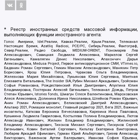
* Реестр иностранных средств массовой информации,
выполняющих функции иностранного агента:
Голос Америки, Idel.Реалии, Кавказ.Реалии, Крым.Реалии, Телеканал
Настоящее Время, Azatliq Radiosi, PCE/PC, Сибирь.Реалии, Фактограф,
Север.Реалии, Радио Свобода, MEDIUM-ORIENT, Пономарев Лев
Александрович, Савицкая Людмила Алексеевна, Маркелов Сергей
Евгеньевич, Камалягин Денис Николаевич, Апахончич Дарья
Александровна, Medusa Project, Первое антикоррупционное СМИ, VTimes.io,
Баданин Роман Сергеевич, Гликин Максим Александрович, Маняхин Петр
Борисович, Ярош Юлия Петровна, Чуракова Ольга Владимировна,
Железнова Мария Михайловна, Лукьянова Юлия Сергеевна, Маетная
Елизавета Витальевна, The Insider SIA, Рубин Михаил Аркадьевич, Гройсман
Софья Романовна, Рождественский Илья Дмитриевич, Апухтина Юлия
Владимировна, Постернак Алексей Евгеньевич, Телеканал Дождь, Петров
Степан Юрьевич, Istories fonds, Шмагун Олеся Валентиновна, Мароховская
Алеся Алексеевна, Долинина Ирина Николаевна, Шлейнов Роман Юрьевич,
Анин Роман Александрович, Великовский Дмитрий Александрович,
Альтаир 2021, Ромашки монолит, Главный редактор 2021, Вега 2021, Важные
иноагенты, Каткова Вероника Вячеславовна, Карезина Инна Павловна,
Кузьмина Людмила Гавриловна, Костылева Полина Владимировна, Лютов
Александр Иванович, Жилкин Владимир Владимирович, Жилинский
Владимир Александрович, Тихонов Михаил Сергеевич, Пискунов Сергей
Евгеньевич, Ковин Виталий Сергеевич, Кильтау Екатерина Викторовна,
Любарев Аркадий Ефимович, Гурман Юрий Альбертович, Грезев Александр
Викторович, Важенков Артем Валерьевич, Иванова София Юрьевна,